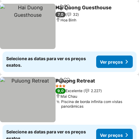
Hai Duong Guesthouse
Partilhar
Adicionar aos favoritos
7,0
32
Hoa Binh
Selecione as datas para ver os preços
Ver preços
exatos.
Puluong Retreat
Partilhar
Adicionar aos favoritos
3 Estrelas
9,0
Excelente
2.227
Mai Chau
Piscina de borda infinita com vistas
panorâmicas
Selecione as datas para ver os preços
Ver preços
exatos.