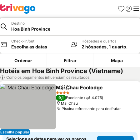
Favoritos
Iniciar
Me
Destino
Hoa Binh Province
Check-in/out
Hóspedes e quartos
Escolha as datas
2 hóspedes, 1 quarto.
Ordenar
Filtrar
Mapa
Hotéis em Hoa Binh Province (Vietname)
Como os pagamentos influenciam os resultados
Mai Chau Ecolodge
Partilhar
Adicionar aos favoritos
4 Estrelas
9,1
Excelente
4.075
Mai Chau
Piscina refrescante para desfrutar
Escolha popular
Selecione as datas para ver os preços