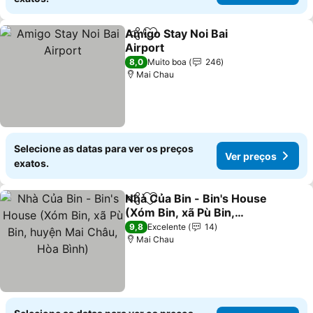
Amigo Stay Noi Bai
Partilhar
Adicionar aos favoritos
Airport
8,0
Muito boa
246
Mai Chau
Selecione as datas para ver os preços
Ver preços
exatos.
Nhà Của Bin - Bin's House
Partilhar
Adicionar aos favoritos
(Xóm Bin, xã Pù Bin,
huyện Mai Châu, Hòa
9,8
Excelente
14
Bình)
Mai Chau