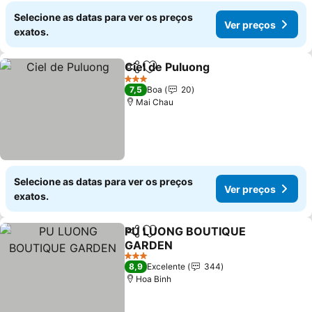
Selecione as datas para ver os preços
Ver preços
exatos.
Ciel de Puluong
Partilhar
Adicionar aos favoritos
3 Estrelas
7,5
Boa
20
Mai Chau
Selecione as datas para ver os preços
Ver preços
exatos.
PU LUONG BOUTIQUE
Partilhar
Adicionar aos favoritos
GARDEN
3 Estrelas
8,9
Excelente
344
Hoa Binh