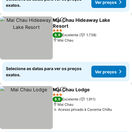
Ver preços
exatos.
Mai Chau Hideaway Lake
Partilhar
Adicionar aos favoritos
Resort
3 Estrelas
8,9
Excelente
1.738
Mai Chau
Selecione as datas para ver os preços
Ver preços
exatos.
Mai Chau Lodge
Partilhar
Adicionar aos favoritos
3 Estrelas
8,9
Excelente
1.911
Mai Chau
Acesso privado à Caverna Chiều