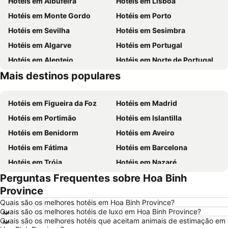
Hotéis em Albufeira
Hotéis em Lisboa
Hotéis em Monte Gordo
Hotéis em Porto
Hotéis em Sevilha
Hotéis em Sesimbra
Hotéis em Algarve
Hotéis em Portugal
Hotéis em Alentejo
Hotéis em Norte de Portugal
Mais destinos populares
Hotéis em Madeira
Hotéis em Espanha
Hotéis em Figueira da Foz
Hotéis em Madrid
Hotéis em Portimão
Hotéis em Islantilla
Hotéis em Benidorm
Hotéis em Aveiro
Hotéis em Fátima
Hotéis em Barcelona
Hotéis em Tróia
Hotéis em Nazaré
Perguntas Frequentes sobre Hoa Binh
Hotéis em Évora
Hotéis em Peniche
Province
Hotéis em Porto Santo
Hotéis em Isla Canela
Quais são os melhores hotéis em Hoa Binh Province?
Hotéis em Sangenjo
Hotéis em Vila Nova de Milfontes
Quais são os melhores hotéis de luxo em Hoa Binh Province?
Quais são os melhores hotéis que aceitam animais de estimação em
Hotéis em Vilamoura
Hotéis em Vigo