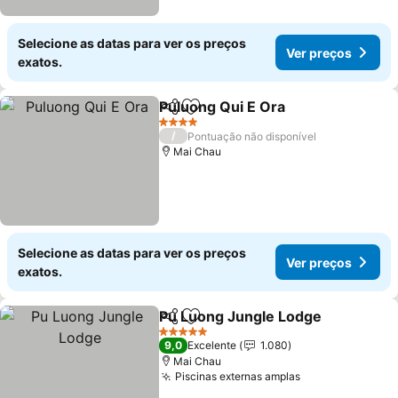
Selecione as datas para ver os preços
Ver preços
exatos.
Puluong Qui E Ora
Partilhar
Adicionar aos favoritos
4 Estrelas
/
Pontuação não disponível
Mai Chau
Selecione as datas para ver os preços
Ver preços
exatos.
Pu Luong Jungle Lodge
Partilhar
Adicionar aos favoritos
5 Estrelas
9,0
Excelente
1.080
Mai Chau
Piscinas externas amplas