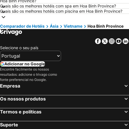
Hoa Binh Province?
Hotéis em Roma
Hotéis em Centro de Portugal
Quais são os melhores hotéis com spa em Hoa Binh Province?
Quais são os melhores hotéis com piscina em Hoa Binh Province?
Hotéis em Sul de Espanha
Hotéis em Málaga
Hotéis em Maiorca
Hotéis em Andaluzia
Comparador de Hotéis
Ásia
Vietname
Hoa Binh Province
Hotéis em Minorca
Hotéis em Ibiza
Hotéis em Ilha do Sal
Hotéis em Galiza
Facebook
Twitter
Insta
Yo
Hotéis em Douro
Hotéis em Costa da Luz
Selecione o seu país
Hotéis em Serra da Estrela
Hotéis em Região de Lisboa
Hotéis em Costa do Sol
Hotéis em Sardenha
Adicionar no Google
Encontre facilmente os nossos
Hotéis em Tenerife
Hotéis em Cabo Verde
resultados: adicione o trivago como
Hotéis em São Miguel
Hotéis em Madrid
fonte preferencial no Google.
Empresa
Os nossos produtos
Termos e políticas
Suporte