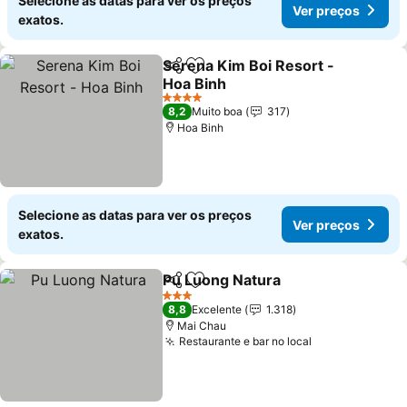
Selecione as datas para ver os preços
Ver preços
exatos.
Serena Kim Boi Resort -
Partilhar
Adicionar aos favoritos
Hoa Binh
4 Estrelas
8,2
Muito boa
317
Hoa Binh
Selecione as datas para ver os preços
Ver preços
exatos.
Pu Luong Natura
Partilhar
Adicionar aos favoritos
3 Estrelas
8,8
Excelente
1.318
Mai Chau
Restaurante e bar no local