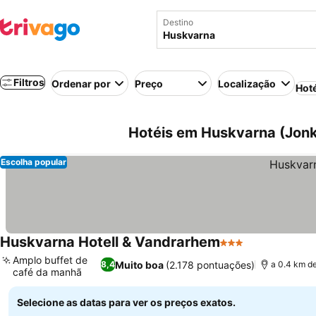
Destino
Filtros
Ordenar por
Preço
Localização
Hot
Hotéis em Huskvarna (Jonk
Escolha popular
Huskvarna Hotell & Vandrarhem
3 Estrelas
Amplo buffet de
Muito boa
(2.178 pontuações)
8,4
a 0.4 km d
café da manhã
Selecione as datas para ver os preços exatos.