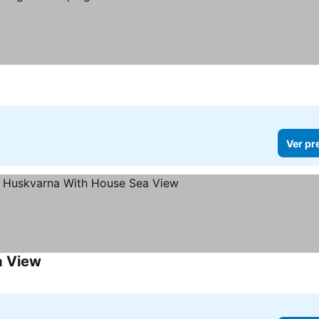
Ver pr
a View