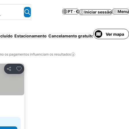
PT · €
Menu
Iniciar sessão
.
Ver mapa
cluído
Estacionamento
Cancelamento gratuito
Animais permiti
o os pagamentos influenciam os resultados
Adicionar aos favoritos
Partilhar