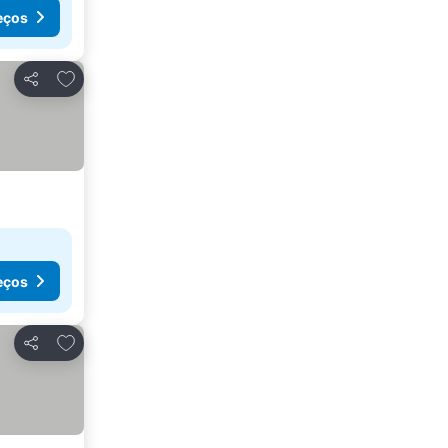
eços
Adicionar aos favoritos
Partilhar
eços
Adicionar aos favoritos
Partilhar