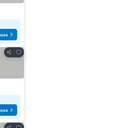
eços
Adicionar aos favoritos
Partilhar
eços
Adicionar aos favoritos