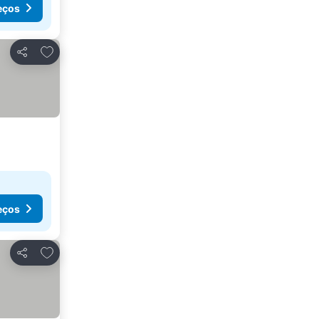
eços
Adicionar aos favoritos
Partilhar
eços
Adicionar aos favoritos
Partilhar