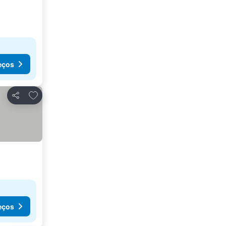
eços
Adicionar aos favoritos
Partilhar
eços