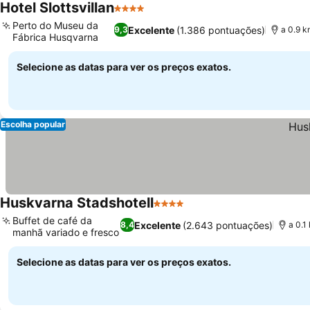
Hotel Slottsvillan
4 Estrelas
Perto do Museu da
Excelente
(1.386 pontuações)
9,3
a 0.9 k
Fábrica Husqvarna
Selecione as datas para ver os preços exatos.
Escolha popular
Huskvarna Stadshotell
4 Estrelas
Buffet de café da
Excelente
(2.643 pontuações)
8,4
a 0.1
manhã variado e fresco
Selecione as datas para ver os preços exatos.