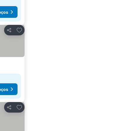
eços
Adicionar aos favoritos
Partilhar
eços
Adicionar aos favoritos
Partilhar