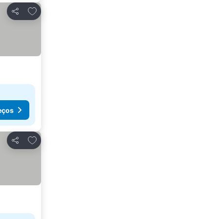
Adicionar aos favoritos
Partilhar
eços
Adicionar aos favoritos
Partilhar