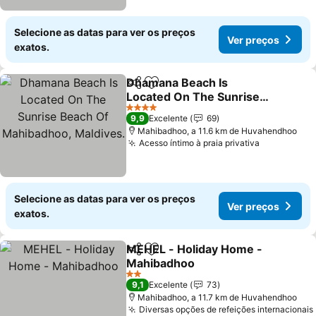
Selecione as datas para ver os preços
Ver preços
exatos.
Dhamana Beach Is
Partilhar
Adicionar aos favoritos
Located On The Sunrise
Beach Of Mahibadhoo,
4 Estrelas
9,9
Excelente
69
Maldives.
Mahibadhoo, a 11.6 km de Huvahendhoo
Acesso íntimo à praia privativa
Selecione as datas para ver os preços
Ver preços
exatos.
MEHEL - Holiday Home -
Partilhar
Adicionar aos favoritos
Mahibadhoo
2 Estrelas
9,1
Excelente
73
Mahibadhoo, a 11.7 km de Huvahendhoo
Diversas opções de refeições internacionais