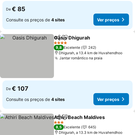
€ 85
De
Consulte os preços de
4 sites
Ver preços
Oasis Dhigurah
Partilhar
Adicionar aos favoritos
4 Estrelas
9,8
Excelente
242
Dhigurah, a 13.4 km de Huvahendhoo
Jantar romântico na praia
€ 107
De
Consulte os preços de
4 sites
Ver preços
Athiri Beach Maldives
Partilhar
Adicionar aos favoritos
3 Estrelas
8,5
Excelente
645
Dhigurah, a 13.3 km de Huvahendhoo