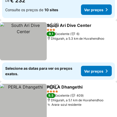
€ 232
De
Consulte os preços de
10 sites
Ver preços
South Ari Dive Center
Partilhar
Adicionar aos favoritos
3 Estrelas
9,1
Excelente
6
Dhigurah, a 5.3 km de Huvahendhoo
Selecione as datas para ver os preços
Ver preços
exatos.
PERLA Dhangethi
Partilhar
Adicionar aos favoritos
4 Estrelas
9,5
Excelente
409
Dhigurah, a 5.1 km de Huvahendhoo
Arara-azul residente