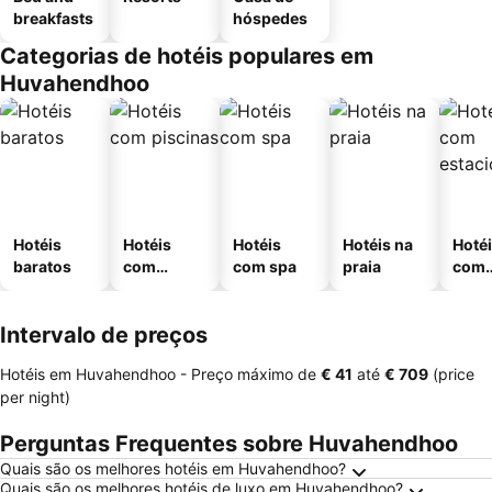
breakfasts
hóspedes
Categorias de hotéis populares em
Huvahendhoo
Hotéis
Hotéis
Hotéis
Hotéis na
Hoté
baratos
com
com spa
praia
com
piscinas
esta
ment
Intervalo de preços
Hotéis em Huvahendhoo -
Preço máximo
de
‎€ 41
até
‎€ 709
(price
per night)
Perguntas Frequentes sobre Huvahendhoo
Quais são os melhores hotéis em Huvahendhoo?
Quais são os melhores hotéis de luxo em Huvahendhoo?