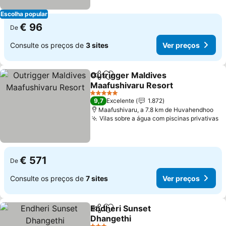
Escolha popular
€ 96
De
Consulte os preços de
3 sites
Ver preços
Outrigger Maldives
Partilhar
Adicionar aos favoritos
Maafushivaru Resort
5 Estrelas
9,7
Excelente
1.872
Maafushivaru, a 7.8 km de Huvahendhoo
Vilas sobre a água com piscinas privativas
€ 571
De
Consulte os preços de
7 sites
Ver preços
Endheri Sunset
Partilhar
Adicionar aos favoritos
Dhangethi