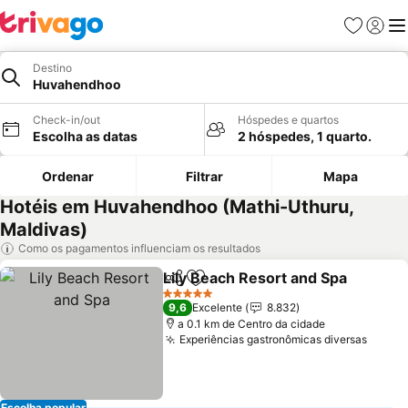
Favoritos
Iniciar
Me
Destino
Huvahendhoo
Check-in/out
Hóspedes e quartos
Escolha as datas
2 hóspedes, 1 quarto.
Ordenar
Filtrar
Mapa
Hotéis em Huvahendhoo (Mathi-Uthuru,
Maldivas)
Como os pagamentos influenciam os resultados
Lily Beach Resort and Spa
Partilhar
Adicionar aos favoritos
5 Estrelas
9,6
Excelente
8.832
a 0.1 km de Centro da cidade
Experiências gastronômicas diversas
Escolha popular