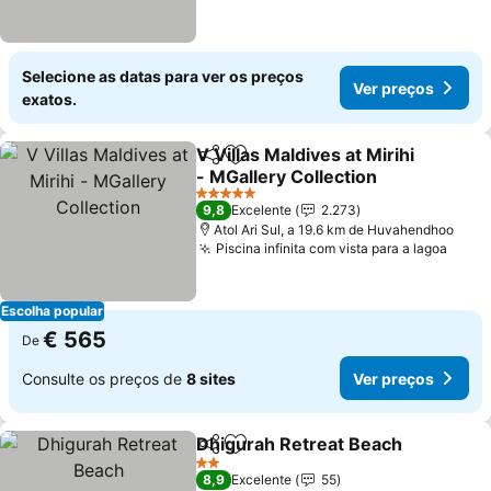
Selecione as datas para ver os preços
Ver preços
exatos.
V Villas Maldives at Mirihi
Partilhar
Adicionar aos favoritos
- MGallery Collection
5 Estrelas
9,8
Excelente
2.273
Atol Ari Sul, a 19.6 km de Huvahendhoo
Piscina infinita com vista para a lagoa
Escolha popular
€ 565
De
Consulte os preços de
8 sites
Ver preços
Dhigurah Retreat Beach
Partilhar
Adicionar aos favoritos
2 Estrelas
8,9
Excelente
55