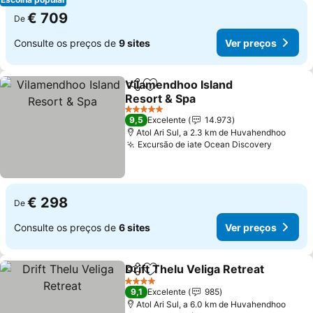
€ 709
De
Consulte os preços de
9 sites
Ver preços
Vilamendhoo Island
Partilhar
Adicionar aos favoritos
Resort & Spa
5 Estrelas
9,5
Excelente
14.973
Atol Ari Sul, a 2.3 km de Huvahendhoo
Excursão de iate Ocean Discovery
€ 298
De
Consulte os preços de
6 sites
Ver preços
Drift Thelu Veliga Retreat
Partilhar
Adicionar aos favoritos
4 Estrelas
9,1
Excelente
985
Atol Ari Sul, a 6.0 km de Huvahendhoo