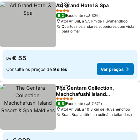
Ari Grand Hotel & Spa
Partilhar
Adicionar aos favoritos
4 Estrelas
9,2
Excelente
326
Atol Ari Sul, a 5.5 km de Huvahendhoo
Quartos nos andares superiores com vista
para o mar
€ 55
De
Consulte os preços de
9 sites
Ver preços
The Centara Collection,
Partilhar
Adicionar aos favoritos
Machchafushi Island
Resort & Spa Maldives
5 Estrelas
9,5
Excelente
7.671
Atol Ari Sul, a 10.3 km de Huvahendhoo
Suan Bua, autêntica culinária tailandesa