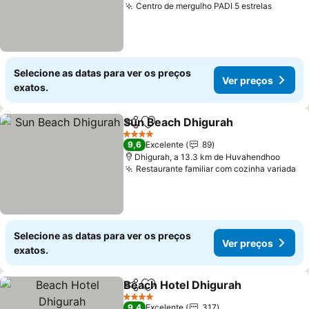
Centro de mergulho PADI 5 estrelas
Selecione as datas para ver os preços
Ver preços
exatos.
Sun Beach Dhigurah
Partilhar
Adicionar aos favoritos
4 Estrelas
9,6
Excelente
89
Dhigurah, a 13.3 km de Huvahendhoo
Restaurante familiar com cozinha variada
Selecione as datas para ver os preços
Ver preços
exatos.
Beach Hotel Dhigurah
Partilhar
Adicionar aos favoritos
4 Estrelas
9,4
Excelente
317