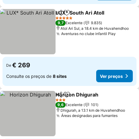
LUX* South Ari Atoll
Partilhar
Adicionar aos favoritos
5 Estrelas
9,7
Excelente
9.835
Atol Ari Sul, a 18.4 km de Huvahendhoo
Aventuras no clube infantil Play
€ 269
De
Consulte os preços de
8 sites
Ver preços
Horizon Dhigurah
Partilhar
Adicionar aos favoritos
3 Estrelas
9,6
Excelente
101
Dhigurah, a 13.1 km de Huvahendhoo
Áreas designadas para fumantes