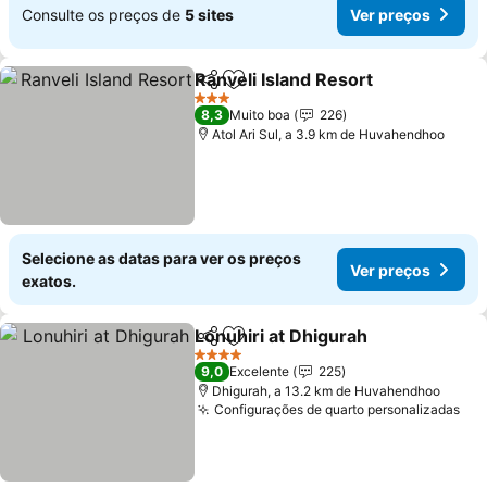
Consulte os preços de
5 sites
Ver preços
Ranveli Island Resort
Partilhar
Adicionar aos favoritos
3 Estrelas
8,3
Muito boa
226
Atol Ari Sul, a 3.9 km de Huvahendhoo
Selecione as datas para ver os preços
Ver preços
exatos.
Lonuhiri at Dhigurah
Partilhar
Adicionar aos favoritos
4 Estrelas
9,0
Excelente
225
Dhigurah, a 13.2 km de Huvahendhoo
Configurações de quarto personalizadas