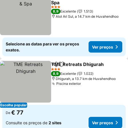
Spa
3 Estrelas
8,9
Excelente
1.513
Atol Ari Sul, a 14.7 km de Huvahendhoo
Selecione as datas para ver os preços
Ver preços
exatos.
TME Retreats Dhigurah
Partilhar
Adicionar aos favoritos
3 Estrelas
8,9
Excelente
1.022
Dhigurah, a 13.7 km de Huvahendhoo
Piscina exterior
Escolha popular
€ 77
De
Consulte os preços de
2 sites
Ver preços