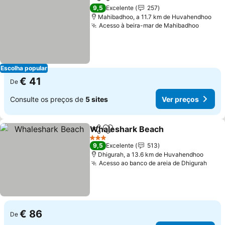
Partilhar
Adicionar aos favoritos
9,5
Excelente
257
Mahibadhoo, a 11.7 km de Huvahendhoo
Acesso à beira-mar de Mahibadhoo
Escolha popular
€ 41
De
Consulte os preços de
5 sites
Ver preços
Whaleshark Beach
Partilhar
Adicionar aos favoritos
3 Estrelas
9,5
Excelente
513
Dhigurah, a 13.6 km de Huvahendhoo
Acesso ao banco de areia de Dhigurah
€ 86
De