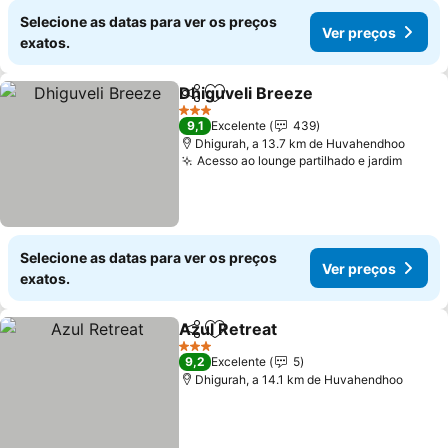
Selecione as datas para ver os preços
Ver preços
exatos.
Dhiguveli Breeze
Partilhar
Adicionar aos favoritos
3 Estrelas
9,1
Excelente
439
Dhigurah, a 13.7 km de Huvahendhoo
Acesso ao lounge partilhado e jardim
Selecione as datas para ver os preços
Ver preços
exatos.
Azul Retreat
Partilhar
Adicionar aos favoritos
3 Estrelas
9,2
Excelente
5
Dhigurah, a 14.1 km de Huvahendhoo