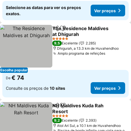
Selecione as datas para ver os preços
Ver preços
exatos.
The Residence Maldives
Partilhar
Adicionar aos favoritos
at Dhigurah
5 Estrelas
9,5
Excelente
2.285
Dhigurah, a 13.3 km de Huvahendhoo
Amplo programa de refeições
Escolha popular
€ 74
De
Consulte os preços de
10 sites
Ver preços
NH Maldives Kuda Rah
Partilhar
Adicionar aos favoritos
Resort
5 Estrelas
9,2
Excelente
2.393
Atol Ari Sul, a 10.1 km de Huvahendhoo
Piscina de borda infinita com vista para o