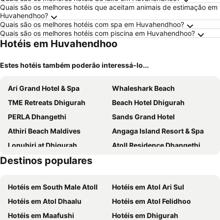
Quais são os melhores hotéis que aceitam animais de estimação em
Huvahendhoo?
Quais são os melhores hotéis com spa em Huvahendhoo?
Quais são os melhores hotéis com piscina em Huvahendhoo?
Hotéis em Huvahendhoo
Estes hotéis também poderão interessá-lo...
Ari Grand Hotel & Spa
Whaleshark Beach
TME Retreats Dhigurah
Beach Hotel Dhigurah
PERLA Dhangethi
Sands Grand Hotel
Athiri Beach Maldives
Angaga Island Resort & Spa
Lonuhiri at Dhigurah
Atoll Residence Dhangethi
Destinos populares
Endheri Sunset Dhangethi
V Villas Maldives at Mirihi - MGallery Collection
Raalhu Fonu Maldives
Azul Retreat
Hotéis em South Male Atoll
Hotéis em Atol Ari Sul
Dhamana Beach Is Located On The Sunrise Beach Of Mahibadhoo, Maldives.
Dhiguveli Breeze
Hotéis em Atol Dhaalu
Hotéis em Atol Felidhoo
Ranveli Island Resort
Hotel Vakarufalhi Resort
Hotéis em Maafushi
Hotéis em Dhigurah
MEHEL - Holiday Home - Mahibadhoo
Horizon Dhigurah