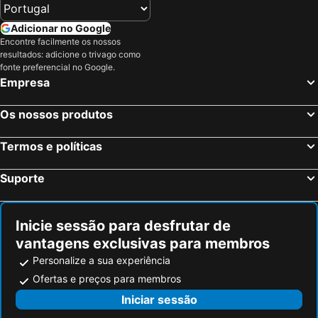
Atol Baa, Uthuru Hotéis
Mafuri, Medu Hotéis
Kudahuvadhoo, Medu Hotéis
Atol Dhaalu, Medu Hotéis
Adicionar no Google
Encontre facilmente os nossos
Atol RAA, Uthuru Hotéis
Atol Felidhoo, Medhu-Uthuru Hotéis
resultados: adicione o trivago como
fonte preferencial no Google.
Empresa
Os nossos produtos
Termos e políticas
Suporte
Inicie sessão para desfrutar de
vantagens exclusivas para membros
Personalize a sua experiência
Ofertas e preços para membros
Iniciar sessão