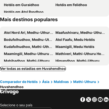
Hotéis em Guraidhoo
Hotéis em Felidhoo
Sun Beach Dhigurah
Oasis Dhigurah
Hotéis em Atol Rasdhoo
Nemo Inn
White Sands
Mais destinos populares
Atol Nord Ari, Medhu-Uthuru Hotéis
Maafushivaru, Medhu-Uthuru Hotéis
Bodufolhudhoo, Medhu-Uthuru Hotéis
Atol Faafu, Medu Hotéis
Kudafolhudhoo, Mathi-Uthuru Hotéis
Maamigili, Medu Hotéis
Maamingili, Medhu-Uthuru Hotéis
Mathiveri, Mathi-Uthuru Hotéis
Mahibadhoo, Mathi-Uthuru Hotéis
Himandhoo, Mathi-Uthuru Hotéis
Haggnaameedhoo, Medhu-Uthuru Hotéis
Tholhifushi, Medu Hotéis
Ver todas as estadias em Huvahendhoo
Mathiveri, Medhu-Uthuru Hotéis
Atol Haa Alifu, Mathi-Uthuru Hotéis
Comparador de Hotéis
Ásia
Maldivas
Mathi-Uthuru
Hanimaadhoo, Medu Hotéis
Atol Miladhunmadulu, Uthuru Hotéis
Huvahendhoo
Atol Shaviyani, Mathi-Uthuru Hotéis
Vaikaradhoo, Medhu-Uthuru Hotéis
Atol Haa Dhaluu, Mathi-Uthuru Hotéis
Atol Male Norte, Medhu-Uthuru Hotéis
Facebook
Twitter
Insta
Yo
South Male Atoll, Medhu-Uthuru Hotéis
Atol Ari Sul, Medhu-Uthuru Hotéis
Selecione o seu país