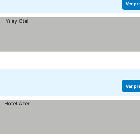
Ver pr
Ver pr