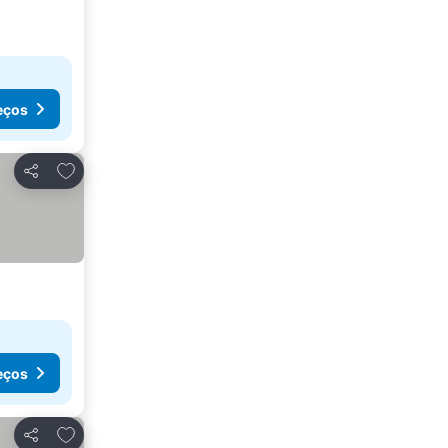
eços
Adicionar aos favoritos
Partilhar
eços
Adicionar aos favoritos
Partilhar