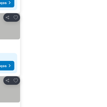
eços
Adicionar aos favoritos
Partilhar
eços
Adicionar aos favoritos
Partilhar