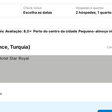
Check-in/out
Hóspedes e quartos
Escolha as datas
2 hóspedes, 1 quarto
éis
Avaliação: 8,0+
Perto do centro da cidade
Pequeno-almoço in
nce, Turquia)
Com
de