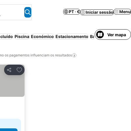
PT · €
Menu
Iniciar sessão
.
Ver mapa
cluído
Piscina
Económico
Estacionamento
Banheira de hidro
o os pagamentos influenciam os resultados
Adicionar aos favoritos
Partilhar