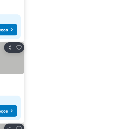
eços
Adicionar aos favoritos
Partilhar
eços
Adicionar aos favoritos