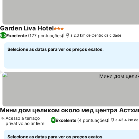
Garden Liva Hotel
3 Estrelas
Excelente
(177 pontuações)
8,5
a 2.3 km de Centro da cidade
Selecione as datas para ver os preços exatos.
Мини дом целиком около мед центра Астхи
Acesso a terraço
Excelente
(4 pontuações)
10
a 43.4 km de
privativo ao ar livre
Selecione as datas para ver os preços exatos.