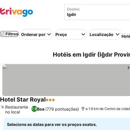
Destino
Filtros
Ordenar por
Preço
Localização
Hot
Hotéis em Igdir (Iğdır Provi
Hotel Star Royal
3 Estrelas
Restaurante
Boa
(779 pontuações)
7,9
a 1.9 km de Centro da cida
no local
Selecione as datas para ver os preços exatos.