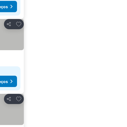
eços
Adicionar aos favoritos
Partilhar
eços
Adicionar aos favoritos
Partilhar