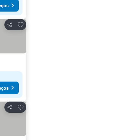
eços
Adicionar aos favoritos
Partilhar
eços
Adicionar aos favoritos
Partilhar