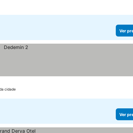
Ver pr
 da cidade
Ver pr