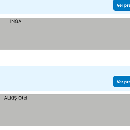
Ver pr
Ver pr