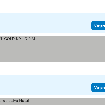
Ver pr
Ver pr