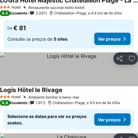
LOGIS Hotel Majestic Chatelaillon Plage - La Rochelle
Ver preços
Hotel
Restaurante sazonal estilo bistrô
Ver preços
3 Estrelas
8,5
Excelente
2.067
Châtelaillon-Plage, a 9.4 km de Ile d'Aix
€ 81
De
Consulte os preços de
5 sites
Ver preços
Partilhar
Ad
Logis Hôtel le Rivage
Ver preços
Hotel
Ambiente familiar à beira-mar
Ver preços
3 Estrelas
8,8
Excelente
1.911
Châtelaillon-Plage, a 9.5 km de Ile d'Aix
Selecione as datas para ver os preços
Ver preços
exatos.