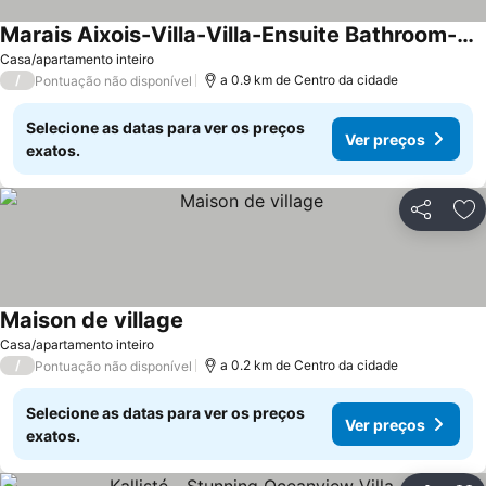
Marais Aixois-Villa-Villa-Ensuite Bathroom-View of the
Ver preços
Casa/apartamento inteiro
/
a 0.9 km de Centro da cidade
Pontuação não disponível
Selecione as datas para ver os preços
Ver preços
exatos.
Partilhar
Ad
Maison de village
Ver preços
Casa/apartamento inteiro
/
a 0.2 km de Centro da cidade
Pontuação não disponível
Selecione as datas para ver os preços
Ver preços
exatos.