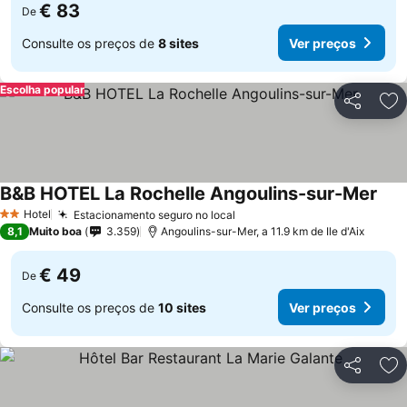
€ 83
De
Consulte os preços de
8 sites
Ver preços
Escolha popular
Partilhar
Ad
B&B HOTEL La Rochelle Angoulins-sur-Mer
Ver 
Hotel
Estacionamento seguro no local
Ver preços
2 Estrelas
8,1
Muito boa
3.359
Angoulins-sur-Mer, a 11.9 km de Ile d'Aix
€ 49
De
Consulte os preços de
10 sites
Ver preços
Partilhar
Ad