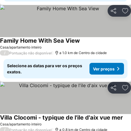
Partilhar
Ad
Family Home With Sea View
Ver preços
Casa/apartamento inteiro
/
a 1.0 km de Centro da cidade
Pontuação não disponível
Selecione as datas para ver os preços
Ver preços
exatos.
Partilhar
Ad
Villa Clocomi - typique de l'ile d'aix vue mer
Ver
Casa/apartamento inteiro
/
a 0.8 km de Centro da cidade
Pontuação não disponível