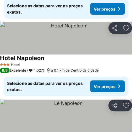
Selecione as datas para ver os preços
Ver preços
exatos.
Partilhar
Ad
Hotel Napoleon
Ver preços
Hotel
3 Estrelas
8,8
Excelente
1.027
a 0.1 km de Centro da cidade
Selecione as datas para ver os preços
Ver preços
exatos.
Partilhar
Ad