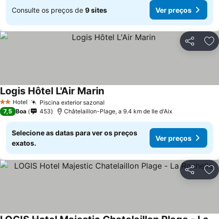
Consulte os preços de
9 sites
Ver preços
Partilhar
Ad
Logis Hôtel L'Air Marin
Ver preços
Hotel
Piscina exterior sazonal
Ver preços
2 Estrelas
7,5
Boa
453
Châtelaillon-Plage, a 9.4 km de Ile d'Aix
Selecione as datas para ver os preços
Ver preços
exatos.
Partilhar
Ad