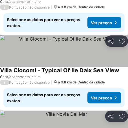
Casa/apartamento inteiro
/
a 0.8 km de Centro da cidade
Pontuação não disponível
Selecione as datas para ver os preços
Ver preços
exatos.
Partilhar
Ad
Villa Clocomi - Typical Of Ile Daix Sea View
Ver
Casa/apartamento inteiro
/
a 0.8 km de Centro da cidade
Pontuação não disponível
Selecione as datas para ver os preços
Ver preços
exatos.
Partilhar
Ad