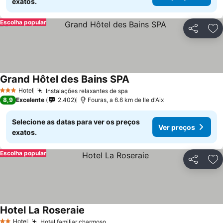
exatos.
Escolha popular
Partilhar
Ad
Grand Hôtel des Bains SPA
Ver preços
Hotel
Instalações relaxantes de spa
Ver preços
3 Estrelas
8,9
Excelente
2.402
Fouras, a 6.6 km de Ile d'Aix
Selecione as datas para ver os preços
Ver preços
exatos.
Escolha popular
Partilhar
Ad
Hotel La Roseraie
Ver preços
Hotel
Hotel familiar charmoso