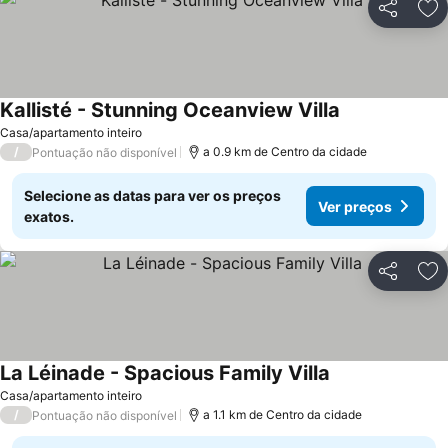
Partilhar
Ad
Kallisté - Stunning Oceanview Villa
Ver preços
Casa/apartamento inteiro
/
a 0.9 km de Centro da cidade
Pontuação não disponível
Selecione as datas para ver os preços
Ver preços
exatos.
Partilhar
Ad
La Léinade - Spacious Family Villa
Ver preços
Casa/apartamento inteiro
/
a 1.1 km de Centro da cidade
Pontuação não disponível