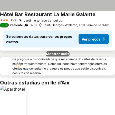
Hôtel Bar Restaurant La Marie Galante
Ver preço
Hotel
Jardim e terraço tranquilos
Ver preços
3 Estrelas
9,3
Excelente
370
Saint-Georges-d'Oléron, a 10.5 km de Ile d'Aix
Selecione as datas para ver os preços
Ver preços
exatos.
Mostrar mais
Os preços e a disponibilidade que recebemos dos sites de reserva
mudam frequentemente. Como tal, pode haver diferenças entre as
ofertas que consulta no trivago e os preços que estão disponíveis
nos sites de reserva.
Outras estadias em Ile d'Aix