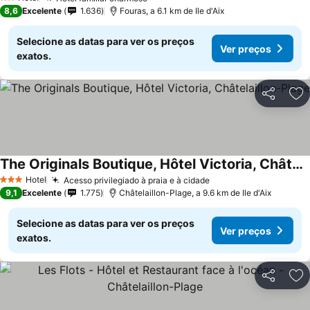
Ver preços
2 Estrelas
8,6
Excelente
1.636
Fouras, a 6.1 km de Ile d'Aix
Selecione as datas para ver os preços
Ver preços
exatos.
Partilhar
Ad
The Originals Boutique, Hôtel Victoria, Châtelaillon-Plage
Ver preços
Hotel
Acesso privilegiado à praia e à cidade
Ver preços
3 Estrelas
9,1
Excelente
1.775
Châtelaillon-Plage, a 9.6 km de Ile d'Aix
Selecione as datas para ver os preços
Ver preços
exatos.
Partilhar
Ad