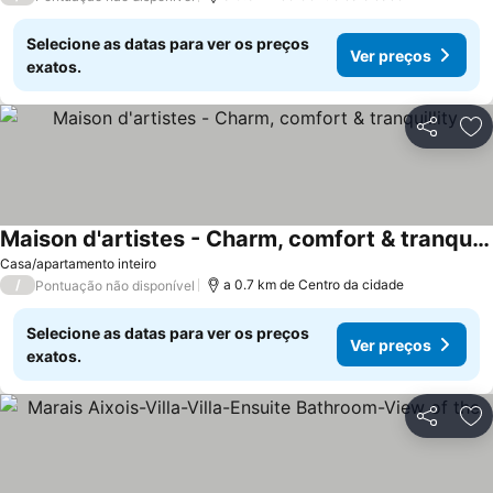
Selecione as datas para ver os preços
Ver preços
exatos.
Partilhar
Ad
Maison d'artistes - Charm, comfort & tranquillity
Ver preços
Casa/apartamento inteiro
/
a 0.7 km de Centro da cidade
Pontuação não disponível
Selecione as datas para ver os preços
Ver preços
exatos.
Partilhar
Ad