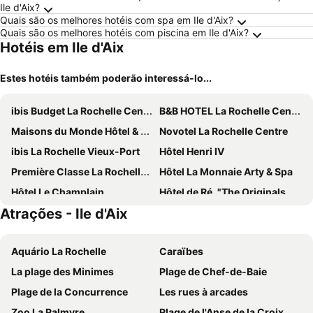
Ile d'Aix?
Quais são os melhores hotéis com spa em Ile d'Aix?
Quais são os melhores hotéis com piscina em Ile d'Aix?
Hotéis em Ile d'Aix
Estes hotéis também poderão interessá-lo...
ibis Budget La Rochelle Centre les Minimes
B&B HOTEL La Rochelle Centre Les Minimes
Maisons du Monde Hôtel & Suites - La Rochelle Vieux Port
Novotel La Rochelle Centre
ibis La Rochelle Vieux-Port
Hôtel Henri IV
Première Classe La Rochelle Sud-Aytré
Hôtel La Monnaie Arty & Spa
Hôtel Le Champlain
Hôtel de Ré, "The Originals Résidence"
Atrações - Ile d'Aix
Les Flots - Hôtel et Restaurant face à l'océan - Châtelaillon-Plage
The Originals Boutique, Hôtel Victoria, Châtelaillon-Plage
Hôtel La Fabrique
Hôtel La Marine
Aquário La Rochelle
Caraïbes
Ibis Styles La Rochelle Centre Gare
Hôtel Kyriad La Rochelle Centre Ville
La plage des Minimes
Plage de Chef-de-Baie
ibis La Rochelle Centre Historique
Hôtel Les Brises
Plage de la Concurrence
Les rues à arcades
Mercure La Rochelle Vieux Port
B&B HOTEL La Rochelle Centre
Zoo La Palmyre
Plage de l'Anse de la Croix