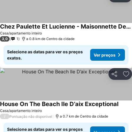
Chez Paulette Et Lucienne - Maisonnette De Charme
Ver preços
Casa/apartamento inteiro
3,0
1
a 0.8 km de Centro da cidade
Selecione as datas para ver os preços
Ver preços
exatos.
Partilhar
Ad
House On The Beach Ile D’aix Exceptional
Ver p
Casa/apartamento inteiro
/
a 0.7 km de Centro da cidade
Pontuação não disponível
Selecione as datas para ver os preços