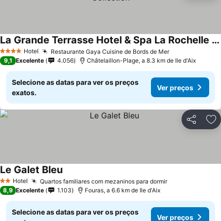
La Grande Terrasse Hotel & Spa La Rochelle - MGallery Collection
Ver preços
Hotel
Restaurante Gaya Cuisine de Bords de Mer
Ver preços
4 Estrelas
9,1
Excelente
4.056
Châtelaillon-Plage, a 8.3 km de Ile d'Aix
Selecione as datas para ver os preços
Ver preços
exatos.
Partilhar
Ad
Le Galet Bleu
Ver preços
Hotel
Quartos familiares com mezaninos para dormir
Ver preços
2 Estrelas
8,9
Excelente
1.103
Fouras, a 6.6 km de Ile d'Aix
Selecione as datas para ver os preços
Ver preços