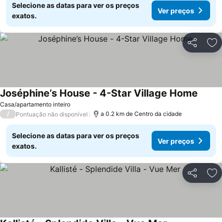
Selecione as datas para ver os preços
Ver preços
exatos.
Partilhar
Ad
Joséphine’s House - 4-Star Village Home
Ver pr
Casa/apartamento inteiro
/
a 0.2 km de Centro da cidade
Pontuação não disponível
Selecione as datas para ver os preços
Ver preços
exatos.
Partilhar
Ad