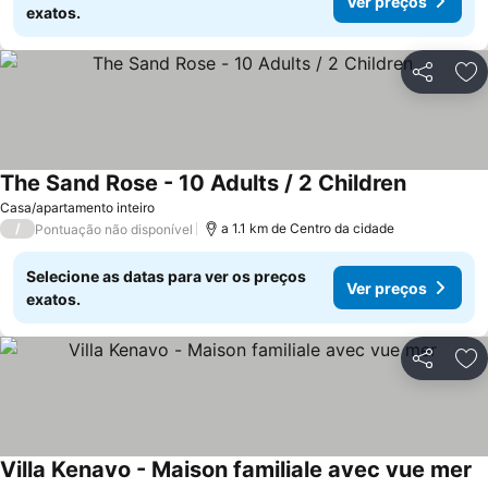
Ver preços
exatos.
Partilhar
Ad
The Sand Rose - 10 Adults / 2 Children
Ver preço
Casa/apartamento inteiro
/
a 1.1 km de Centro da cidade
Pontuação não disponível
Selecione as datas para ver os preços
Ver preços
exatos.
Partilhar
Ad
Villa Kenavo - Maison familiale avec vue mer
V