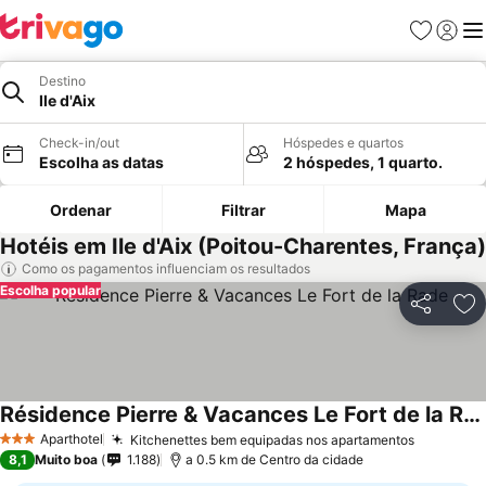
Favoritos
Iniciar
Me
Destino
Ile d'Aix
Check-in/out
Hóspedes e quartos
Escolha as datas
2 hóspedes, 1 quarto.
Ordenar
Filtrar
Mapa
Hotéis em Ile d'Aix (Poitou-Charentes, França)
Como os pagamentos influenciam os resultados
Escolha popular
Partilhar
Ad
Résidence Pierre & Vacances Le Fort de la Rade
Ver preços
Aparthotel
Kitchenettes bem equipadas nos apartamentos
Ver preç
3 Estrelas
8,1
Muito boa
1.188
a 0.5 km de Centro da cidade