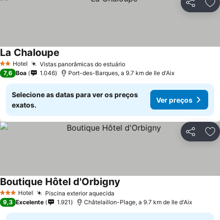
Partilhar
Ad
La Chaloupe
Ver preços
Hotel
Vistas panorâmicas do estuário
Ver preços
2 Estrelas
7,6
Boa
1.046
Port-des-Barques, a 9.7 km de Ile d'Aix
Selecione as datas para ver os preços
Ver preços
exatos.
Partilhar
Ad
Boutique Hôtel d'Orbigny
Ver preços
Hotel
Piscina exterior aquecida
Ver preços
3 Estrelas
9,3
Excelente
1.921
Châtelaillon-Plage, a 9.7 km de Ile d'Aix