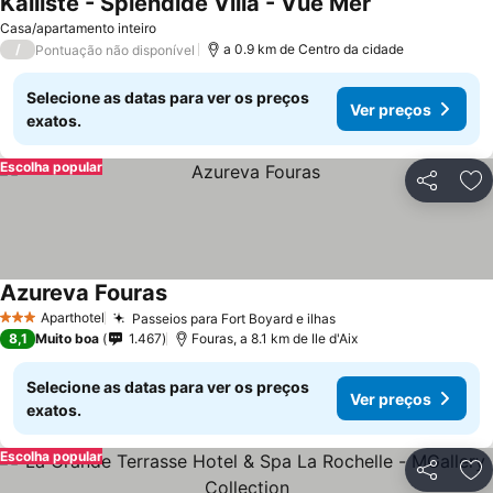
Kallisté - Splendide Villa - Vue Mer
Ver preços
Casa/apartamento inteiro
/
a 0.9 km de Centro da cidade
Pontuação não disponível
Selecione as datas para ver os preços
Ver preços
exatos.
Escolha popular
Partilhar
Ad
Azureva Fouras
Ver preços
Aparthotel
Passeios para Fort Boyard e ilhas
Ver preços
3 Estrelas
8,1
Muito boa
1.467
Fouras, a 8.1 km de Ile d'Aix
Selecione as datas para ver os preços
Ver preços
exatos.
Escolha popular
Partilhar
Ad