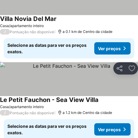
Villa Novia Del Mar
Ver preços
Casa/apartamento inteiro
/
a 0.1 km de Centro da cidade
Pontuação não disponível
Selecione as datas para ver os preços
Ver preços
exatos.
Partilhar
Ad
Le Petit Fauchon - Sea View Villa
Ver preços
Casa/apartamento inteiro
/
a 1.2 km de Centro da cidade
Pontuação não disponível
Selecione as datas para ver os preços
Ver preços
exatos.