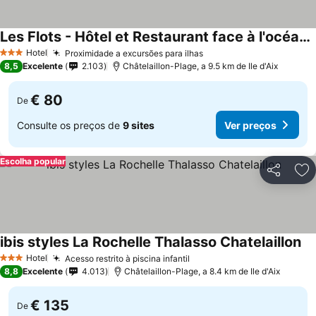
Les Flots - Hôtel et Restaurant face à l'océan - Châtelaillon-Plage
Ver preços
Hotel
Proximidade a excursões para ilhas
Ver preços
3 Estrelas
8,5
Excelente
2.103
Châtelaillon-Plage, a 9.5 km de Ile d'Aix
€ 80
De
Consulte os preços de
9 sites
Ver preços
Escolha popular
Partilhar
Ad
ibis styles La Rochelle Thalasso Chatelaillon
Ve
Hotel
Acesso restrito à piscina infantil
Ver preços
3 Estrelas
8,8
Excelente
4.013
Châtelaillon-Plage, a 8.4 km de Ile d'Aix
€ 135
De