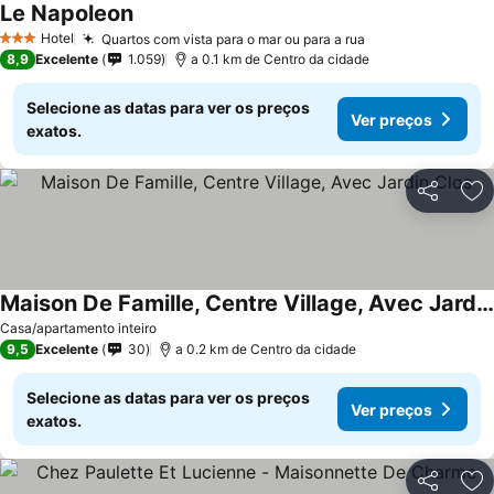
Le Napoleon
Ver preços
Hotel
Quartos com vista para o mar ou para a rua
Ver preços
3 Estrelas
8,9
Excelente
1.059
a 0.1 km de Centro da cidade
Selecione as datas para ver os preços
Ver preços
exatos.
Partilhar
Ad
Maison De Famille, Centre Village, Avec Jardin Clos
Ver preços
Casa/apartamento inteiro
9,5
Excelente
30
a 0.2 km de Centro da cidade
Selecione as datas para ver os preços
Ver preços
exatos.
Partilhar
Ad