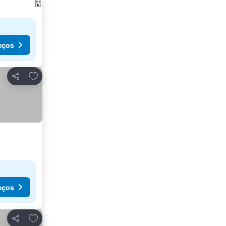
eços
Adicionar aos favoritos
Partilhar
eços
Adicionar aos favoritos
Partilhar