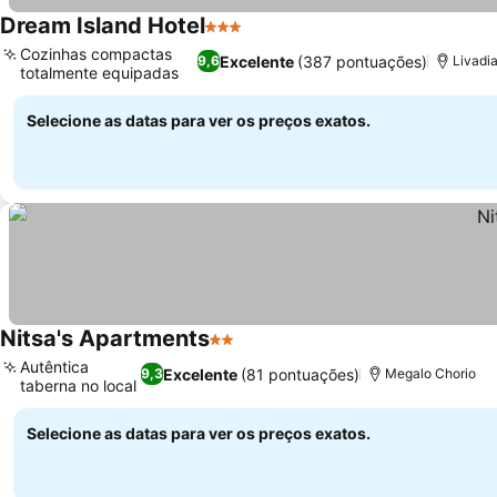
Dream Island Hotel
3 Estrelas
Ver preços
Cozinhas compactas
Excelente
(387 pontuações)
9,6
Livadia
totalmente equipadas
Ver preços
Selecione as datas para ver os preços exatos.
Nitsa's Apartments
2 Estrelas
Ver preços
Autêntica
Excelente
(81 pontuações)
9,3
Megalo Chorio
taberna no local
Ver preços
Selecione as datas para ver os preços exatos.