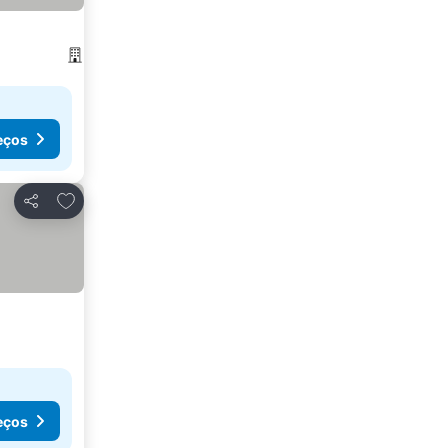
eços
Adicionar aos favoritos
Partilhar
eços