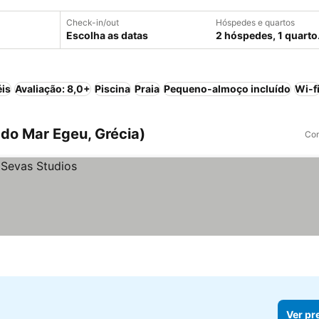
Check-in/out
Hóspedes e quartos
Escolha as datas
2 hóspedes, 1 quarto
éis
Avaliação: 8,0+
Piscina
Praia
Pequeno-almoço incluído
Wi-f
l do Mar Egeu, Grécia)
Com
Ver pr