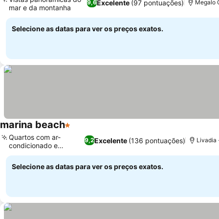
Excelente
(97 pontuações)
9,6
Megalo 
mar e da montanha
Ver preços
Selecione as datas para ver os preços exatos.
marina beach
1 Estrelas
Ver preços
Quartos com ar-
Excelente
(136 pontuações)
9,2
Livadia 
condicionado e
Ver preços
varanda
Selecione as datas para ver os preços exatos.