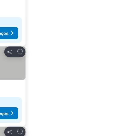
eços
Adicionar aos favoritos
Partilhar
eços
Adicionar aos favoritos
Partilhar