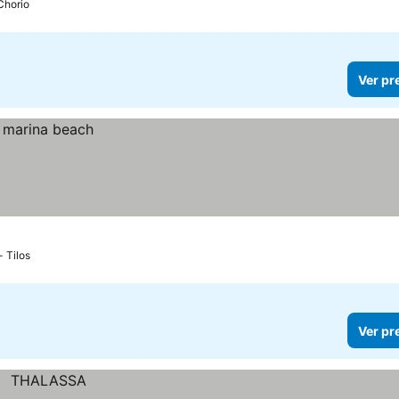
Chorio
Ver pr
- Tilos
Ver pr