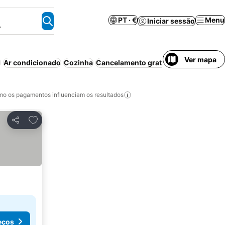
PT · €
Menu
Iniciar sessão
.
Ver mapa
i
Ar condicionado
Cozinha
Cancelamento gratuito
Estacioname
o os pagamentos influenciam os resultados
Adicionar aos favoritos
Partilhar
eços