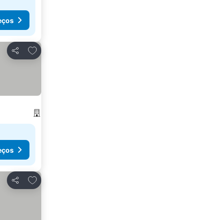
eços
Adicionar aos favoritos
Partilhar
eços
Adicionar aos favoritos
Partilhar