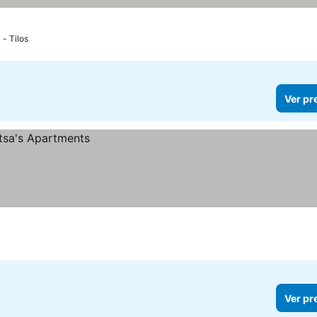
 - Tilos
Ver pr
Ver pr