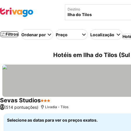
Destino
Filtros
Ordenar por
Preço
Localização
Hot
Hotéis em Ilha do Tilos (Su
Sevas Studios
3 Estrelas
Ver preços
(514 pontuações)
7,1
Livadia - Tilos
Selecione as datas para ver os preços exatos.