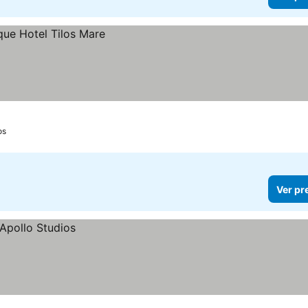
os
Ver pr