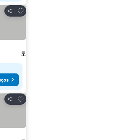
Adicionar aos favoritos
Partilhar
eços
Adicionar aos favoritos
Partilhar