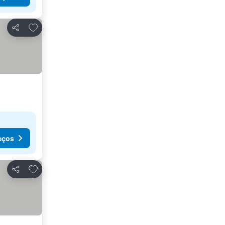
Adicionar aos favoritos
Partilhar
eços
Adicionar aos favoritos
Partilhar