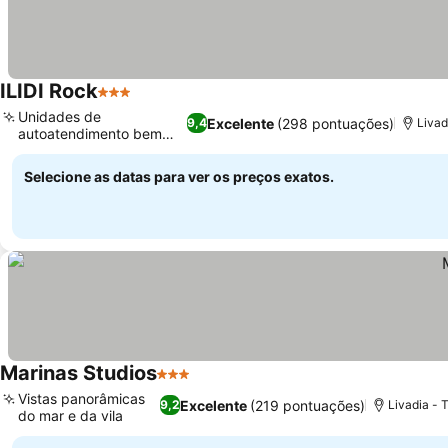
ILIDI Rock
3 Estrelas
Ver preços
Unidades de
Excelente
(298 pontuações)
9,4
Livad
autoatendimento bem
Ver preços
equipadas
Selecione as datas para ver os preços exatos.
Marinas Studios
3 Estrelas
Ver preços
Vistas panorâmicas
Excelente
(219 pontuações)
9,2
Livadia - T
do mar e da vila
Ver preços