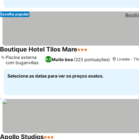
Escolha popular
Boutique Hotel Tilos Mare
3 Estrelas
Ver preços
Piscina externa
Muito boa
(223 pontuações)
8,0
Livadia - Til
com buganvílias
Ver preços
Selecione as datas para ver os preços exatos.
Apollo Studios