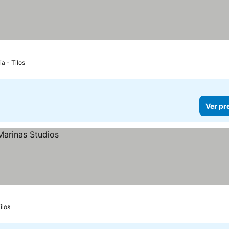
ia - Tilos
Ver pr
ilos