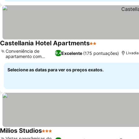
Castellania Hotel Apartments
2 Estrelas
Ver preços
Conveniência de
Excelente
(175 pontuações)
9,4
Livadia
apartamento com
Ver preços
cozinha
Selecione as datas para ver os preços exatos.
Milios Studios
3 Estrelas
Ver preços
Vistas panorâmicas do