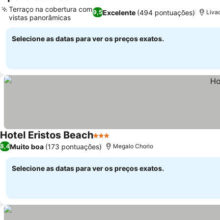
3 Estrelas
Ver preços
Terraço na cobertura com
Excelente
(494 pontuações)
9,5
Livad
vistas panorâmicas
Ver preços
Selecione as datas para ver os preços exatos.
Hotel Eristos Beach
3 Estrelas
Ver preços
Muito boa
(173 pontuações)
8,4
Megalo Chorio
Selecione as datas para ver os preços exatos.