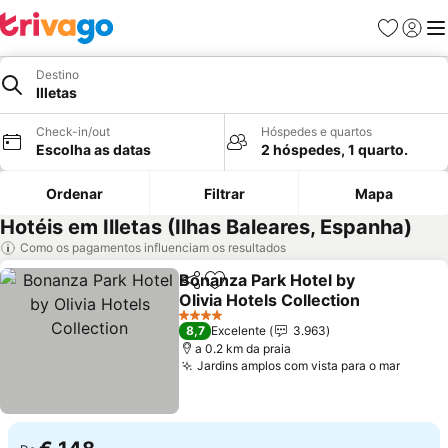
Favoritos
Iniciar
Me
Destino
Illetas
Check-in/out
Hóspedes e quartos
Escolha as datas
2 hóspedes, 1 quarto.
Ordenar
Filtrar
Mapa
Hotéis em Illetas (Ilhas Baleares, Espanha)
Como os pagamentos influenciam os resultados
Bonanza Park Hotel by
Partilhar
Adicionar aos favoritos
Olivia Hotels Collection
4 Estrelas
8,7
Excelente
3.963
a 0.2 km da praia
Jardins amplos com vista para o mar