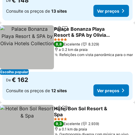
€ 148
De
Consulte os preços de
13 sites
Ver preços
Palace Bonanza Playa
Partilhar
Adicionar aos favoritos
Resort & SPA by Olivia
Hotels Collection
4 Estrelas
8,8
Excelente
8.329
a 0.2 km da praia
Refeições com vista panorâmica para o mar
Escolha popular
€ 162
De
Consulte os preços de
12 sites
Ver preços
Hotel Bon Sol Resort &
Partilhar
Adicionar aos favoritos
Spa
4 Estrelas
9,3
Excelente
2.939
a 0.1 km da praia
Gastronomia diversa com música ao vivo