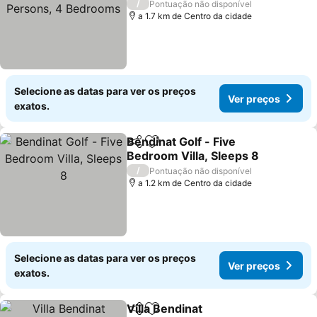
Bedrooms
/
Pontuação não disponível
a 1.7 km de Centro da cidade
Selecione as datas para ver os preços
Ver preços
exatos.
Bendinat Golf - Five
Partilhar
Adicionar aos favoritos
Bedroom Villa, Sleeps 8
/
Pontuação não disponível
a 1.2 km de Centro da cidade
Selecione as datas para ver os preços
Ver preços
exatos.
Villa Bendinat
Partilhar
Adicionar aos favoritos