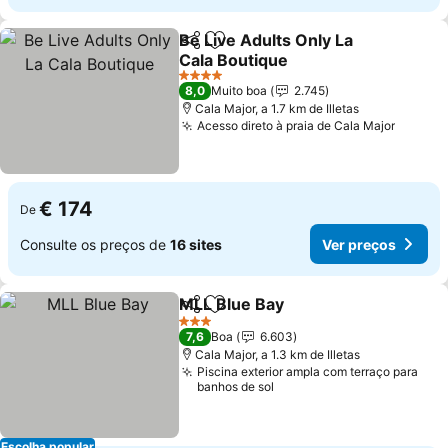
Be Live Adults Only La
Partilhar
Adicionar aos favoritos
Cala Boutique
4 Estrelas
8,0
Muito boa
2.745
Cala Major, a 1.7 km de Illetas
Acesso direto à praia de Cala Major
€ 174
De
Consulte os preços de
16 sites
Ver preços
MLL Blue Bay
Partilhar
Adicionar aos favoritos
3 Estrelas
7,6
Boa
6.603
Cala Major, a 1.3 km de Illetas
Piscina exterior ampla com terraço para
banhos de sol
Escolha popular