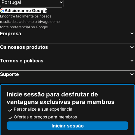
GPRO Valparaiso Palace & Spa
Lowcost Ch
Praia de Muro, Ilhas Baleares Hotéis
Palmanova, Ilhas Baleares Hotéis
Adicionar no Google
Encontre facilmente os nossos
Praia de Palma, Ilhas Baleares Hotéis
Ciutadella, Ilhas Baleares Hotéis
resultados: adicione o trivago como
Can Picafort, Ilhas Baleares Hotéis
Islantilla, Andaluzia Hotéis
fonte preferencial no Google.
Empresa
Madrid, Madrid Hotéis
Benidorm, Valência Hotéis
Sevilha, Andaluzia Hotéis
Barcelona, Catalunha Hotéis
Os nossos produtos
Vigo, Galiza Hotéis
Sangenjo, Galiza Hotéis
Termos e políticas
Isla Cristina, Andaluzia Hotéis
Isla Canela, Andaluzia Hotéis
Suporte
Inicie sessão para desfrutar de
vantagens exclusivas para membros
Personalize a sua experiência
Ofertas e preços para membros
Iniciar sessão