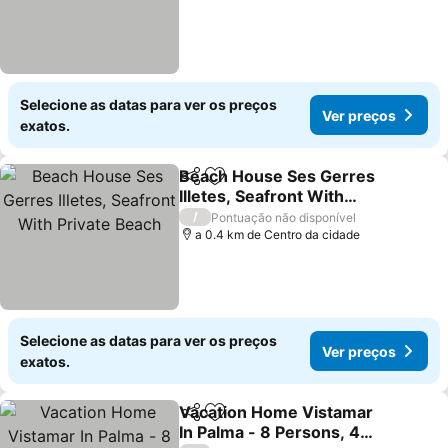
Selecione as datas para ver os preços
Ver preços
exatos.
Beach House Ses Gerres
Partilhar
Adicionar aos favoritos
Illetes, Seafront With
Private Beach
/
Pontuação não disponível
a 0.4 km de Centro da cidade
Selecione as datas para ver os preços
Ver preços
exatos.
Vacation Home Vistamar
Partilhar
Adicionar aos favoritos
In Palma - 8 Persons, 4