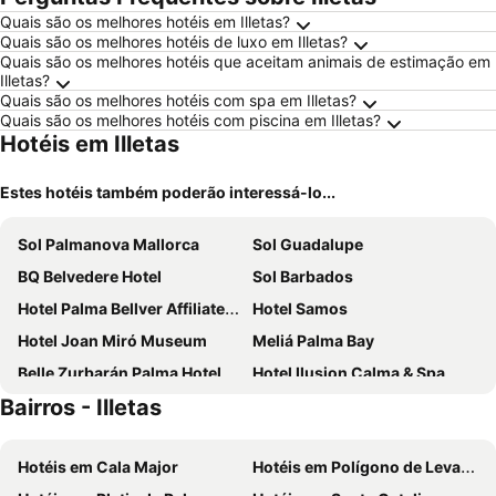
Quais são os melhores hotéis em Illetas?
Quais são os melhores hotéis de luxo em Illetas?
Quais são os melhores hotéis que aceitam animais de estimação em
Illetas?
Quais são os melhores hotéis com spa em Illetas?
Quais são os melhores hotéis com piscina em Illetas?
Hotéis em Illetas
Estes hotéis também poderão interessá-lo...
Sol Palmanova Mallorca
Sol Guadalupe
BQ Belvedere Hotel
Sol Barbados
Hotel Palma Bellver Affiliated by Meliá
Hotel Samos
Hotel Joan Miró Museum
Meliá Palma Bay
Belle Zurbarán Palma Hotel
Hotel Ilusion Calma & Spa
Bairros - Illetas
Bahia Principe Escape Coral Playa +16
Portofino Mallorca
Sun Club El Dorado
BQ Apolo Hotel
Hotéis em Cala Major
Hotéis em Polígono de Levante
Meliá Palma Marina
Hotel Amic Horizonte