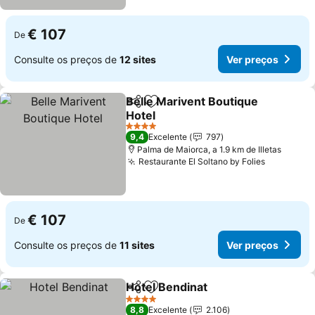
€ 107
De
Consulte os preços de
12 sites
Ver preços
Belle Marivent Boutique
Partilhar
Adicionar aos favoritos
Hotel
4 Estrelas
9,4
Excelente
797
Palma de Maiorca, a 1.9 km de Illetas
Restaurante El Soltano by Folies
€ 107
De
Consulte os preços de
11 sites
Ver preços
Hotel Bendinat
Partilhar
Adicionar aos favoritos
4 Estrelas
8,8
Excelente
2.106