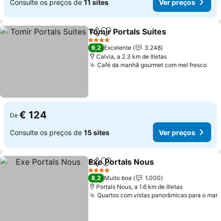
Consulte os preços de
11 sites
Ver preços
Tomir Portals Suites
Partilhar
Adicionar aos favoritos
4 Estrelas
9,2
Excelente
3.248
Calvia, a 2.3 km de Illetas
Café da manhã gourmet com mel fresco
€ 124
De
Consulte os preços de
15 sites
Ver preços
Exe Portals Nous
Partilhar
Adicionar aos favoritos
4 Estrelas
8,2
Muito boa
1.000
Portals Nous, a 1.6 km de Illetas
Quartos com vistas panorâmicas para o mar