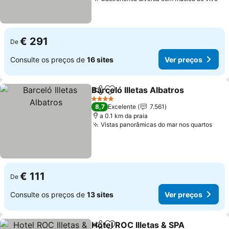
€ 291
De
Consulte os preços de
16 sites
Ver preços
Barceló Illetas Albatros
Partilhar
Adicionar aos favoritos
4 Estrelas
8,7
Excelente
7.561
a 0.1 km da praia
Vistas panorâmicas do mar nos quartos
€ 111
De
Consulte os preços de
13 sites
Ver preços
Hotel ROC Illetas & SPA