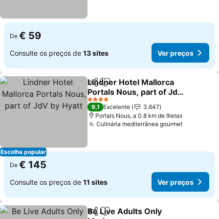
€ 59
De
Consulte os preços de
13 sites
Ver preços
Lindner Hotel Mallorca
Partilhar
Adicionar aos favoritos
Portals Nous, part of JdV
by Hyatt
4 Estrelas
9,1
Excelente
3.647
Portals Nous, a 0.8 km de Illetas
Culinária mediterrânea gourmet
Escolha popular
€ 145
De
Consulte os preços de
11 sites
Ver preços
Be Live Adults Only
Partilhar
Adicionar aos favoritos