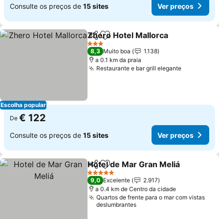
Consulte os preços de
15 sites
Ver preços
Zhero Hotel Mallorca
Partilhar
Adicionar aos favoritos
3 Estrelas
8,3
Muito boa
1.138
a 0.1 km da praia
Restaurante e bar grill elegante
Escolha popular
€ 122
De
Consulte os preços de
15 sites
Ver preços
Hotel de Mar Gran Meliá
Partilhar
Adicionar aos favoritos
5 Estrelas
9,0
Excelente
2.917
a 0.4 km de Centro da cidade
Quartos de frente para o mar com vistas
deslumbrantes