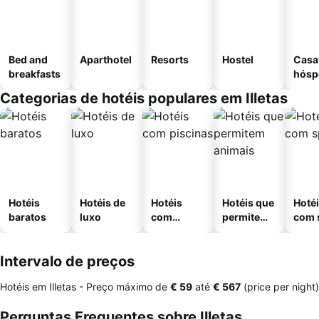
Bed and
Aparthotel
Resorts
Hostel
Casa
breakfasts
hósp
Categorias de hotéis populares em Illetas
Hotéis
Hotéis de
Hotéis
Hotéis que
Hoté
baratos
luxo
com
permitem
com 
piscinas
animais
Intervalo de preços
Hotéis em Illetas -
Preço máximo
de
‎€ 59
até
‎€ 567
(price per night)
Perguntas Frequentes sobre Illetas