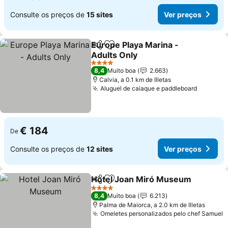
Consulte os preços de
15 sites
Ver preços
Europe Playa Marina -
Partilhar
Adicionar aos favoritos
Adults Only
4 Estrelas
8,4
Muito boa
2.663
Calvia, a 0.1 km de Illetas
Aluguel de caiaque e paddleboard
€ 184
De
Consulte os preços de
12 sites
Ver preços
Hotel Joan Miró Museum
Partilhar
Adicionar aos favoritos
4 Estrelas
8,4
Muito boa
6.213
Palma de Maiorca, a 2.0 km de Illetas
Omeletes personalizados pelo chef Samuel