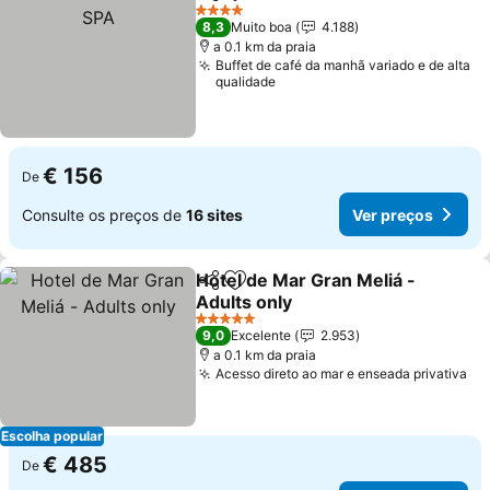
Partilhar
Adicionar aos favoritos
4 Estrelas
8,3
Muito boa
4.188
a 0.1 km da praia
Buffet de café da manhã variado e de alta
qualidade
€ 156
De
Consulte os preços de
16 sites
Ver preços
Hotel de Mar Gran Meliá -
Partilhar
Adicionar aos favoritos
Adults only
5 Estrelas
9,0
Excelente
2.953
a 0.1 km da praia
Acesso direto ao mar e enseada privativa
Escolha popular
€ 485
De