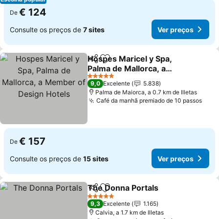
€ 124
De
Consulte os preços de
7 sites
Ver preços
Hospes Maricel y Spa,
Partilhar
Adicionar aos favoritos
Palma de Mallorca, a
Member of Design Hotels
5 Estrelas
9,0
Excelente
5.838
Palma de Maiorca, a 0.7 km de Illetas
Café da manhã premiado de 10 passos
€ 157
De
Consulte os preços de
15 sites
Ver preços
The Donna Portals
Partilhar
Adicionar aos favoritos
5 Estrelas
9,3
Excelente
1.165
Calvia, a 1.7 km de Illetas