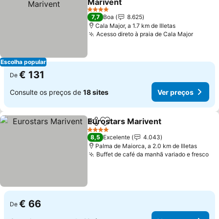
Marivent
4 Estrelas
7,7
Boa
8.625
Cala Major, a 1.7 km de Illetas
Acesso direto à praia de Cala Major
Escolha popular
€ 131
De
Consulte os preços de
18 sites
Ver preços
Eurostars Marivent
Partilhar
Adicionar aos favoritos
4 Estrelas
8,5
Excelente
4.043
Palma de Maiorca, a 2.0 km de Illetas
Buffet de café da manhã variado e fresco
€ 66
De