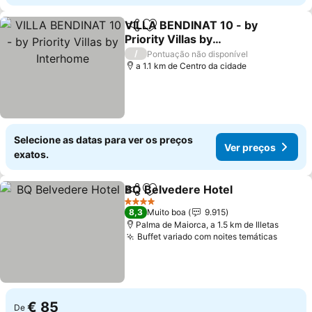
VILLA BENDINAT 10 - by
Partilhar
Adicionar aos favoritos
Priority Villas by
Interhome
/
Pontuação não disponível
a 1.1 km de Centro da cidade
Selecione as datas para ver os preços
Ver preços
exatos.
BQ Belvedere Hotel
Partilhar
Adicionar aos favoritos
4 Estrelas
8,3
Muito boa
9.915
Palma de Maiorca, a 1.5 km de Illetas
Buffet variado com noites temáticas
€ 85
De