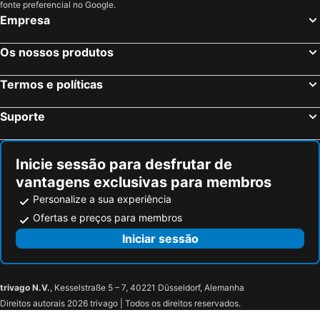
Berlim, Berlim Hotéis
Munique, Baviera Hotéis
fonte preferencial no Google.
Empresa
Colónia, Renânia do Norte-Vestfália Hotéis
Frankfurt, Hesse Hotéis
Dusseldorf, Renânia do Norte-Vestfália Hotéis
Hamburgo, Hamburgo Hotéis
Os nossos produtos
Stuttgart, Bade-Vurtemberga Hotéis
Nuremberga, Baviera Hotéis
Termos e políticas
Dresden, Saxónia Hotéis
Suporte
Inicie sessão para desfrutar de
vantagens exclusivas para membros
Personalize a sua experiência
Ofertas e preços para membros
Iniciar sessão
trivago N.V.
, Kesselstraße 5 – 7, 40221 Düsseldorf, Alemanha
Direitos autorais 2026 trivago | Todos os direitos reservados.