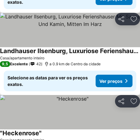
exatos.
Partilhar
Ad
Landhauser Ilsenburg, Luxuriose Ferienshauser Mit Sauna Und Kamin, Mitten Im Harz
Casa/apartamento inteiro
9,5
Excelente
42
a 0.9 km de Centro da cidade
Selecione as datas para ver os preços
Ver preços
exatos.
Partilhar
Ad
"Heckenrose"