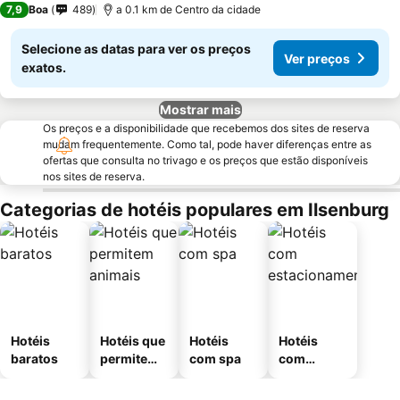
7,9
Boa
489
a 0.1 km de Centro da cidade
Selecione as datas para ver os preços
Ver preços
exatos.
Mostrar mais
Os preços e a disponibilidade que recebemos dos sites de reserva
mudam frequentemente. Como tal, pode haver diferenças entre as
ofertas que consulta no trivago e os preços que estão disponíveis
nos sites de reserva.
Categorias de hotéis populares em Ilsenburg
Hotéis
Hotéis que
Hotéis
Hotéis
baratos
permitem
com spa
com
animais
estaciona
mento