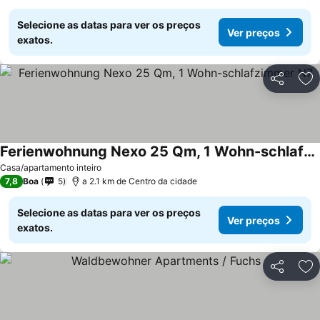
Selecione as datas para ver os preços
Ver preços
exatos.
Partilhar
Ad
Ferienwohnung Nexo 25 Qm, 1 Wohn-schlafzimmer N7
Casa/apartamento inteiro
7,8
Boa
5
a 2.1 km de Centro da cidade
Selecione as datas para ver os preços
Ver preços
exatos.
Partilhar
Ad