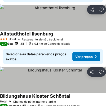
Partilhar
Ad
Altstadthotel Ilsenburg
Hotel
Restaurante alemão tradicional
3 Estrelas
7,7
Boa
1.511
a 0.1 km de Centro da cidade
Selecione as datas para ver os preços
Ver preços
exatos.
Partilhar
Ad
Bildungshaus Kloster Schöntal
Hotel
Charme do pátio interno e jardim
9,1
Excelente
1.435
a 2.6 km de Centro da cidade