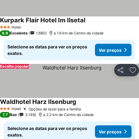
Kurpark Flair Hotel Im Ilsetal
Hotel
3 Estrelas
8,9
Excelente
1.680
a 1.6 km de Centro da cidade
Selecione as datas para ver os preços
Ver preços
exatos.
Escolha popular
Partilhar
Ad
Waldhotel Harz Ilsenburg
Hotel
Opções de lazer para a família
3 Estrelas
7,7
Boa
3.148
a 2.2 km de Centro da cidade
Selecione as datas para ver os preços
Ver preços
exatos.