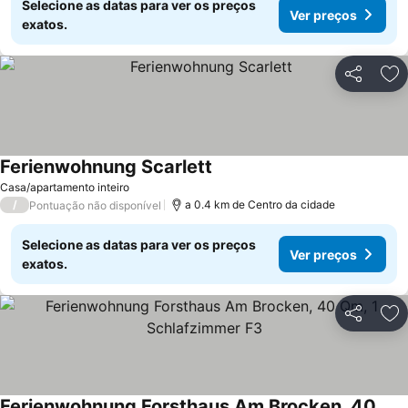
Selecione as datas para ver os preços
Ver preços
exatos.
Partilhar
Ad
Ferienwohnung Scarlett
Casa/apartamento inteiro
/
a 0.4 km de Centro da cidade
Pontuação não disponível
Selecione as datas para ver os preços
Ver preços
exatos.
Partilhar
Ad
Ferienwohnung Forsthaus Am Brocken, 40 Qm, 1 Schlafzimmer F3