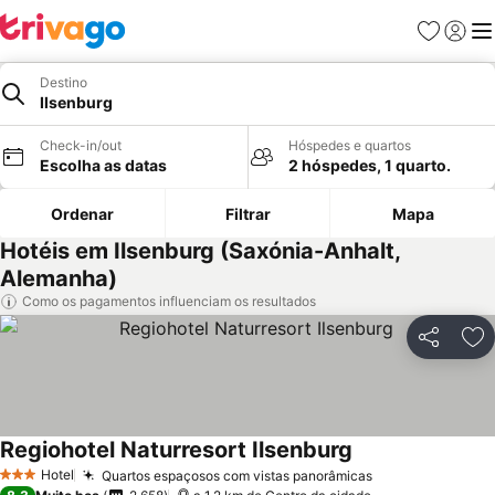
Favoritos
Iniciar
Me
Destino
Ilsenburg
Check-in/out
Hóspedes e quartos
Escolha as datas
2 hóspedes, 1 quarto.
Ordenar
Filtrar
Mapa
Hotéis em Ilsenburg (Saxónia-Anhalt,
Alemanha)
Como os pagamentos influenciam os resultados
Partilhar
Ad
Regiohotel Naturresort Ilsenburg
Hotel
Quartos espaçosos com vistas panorâmicas
3 Estrelas