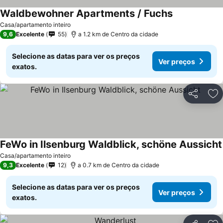
Waldbewohner Apartments / Fuchs
Casa/apartamento inteiro
9,6
Excelente
55
a 1.2 km de Centro da cidade
Selecione as datas para ver os preços
Ver preços
exatos.
Partilhar
Ad
FeWo in Ilsenburg Waldblick, schöne Aussicht
Casa/apartamento inteiro
9,3
Excelente
12
a 0.7 km de Centro da cidade
Selecione as datas para ver os preços
Ver preços
exatos.