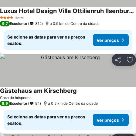
Luxus Hotel Design Villa Ottilienruh Ilsenburg im Harz
Hotel
4 Estrelas
9,7
Excelente
312
a 0.9 km de Centro da cidade
Selecione as datas para ver os preços
Ver preços
exatos.
Partilhar
Ad
Gästehaus am Kirschberg
Casa de hóspedes
8,9
Excelente
94
a 0.5 km de Centro da cidade
Selecione as datas para ver os preços
Ver preços
exatos.