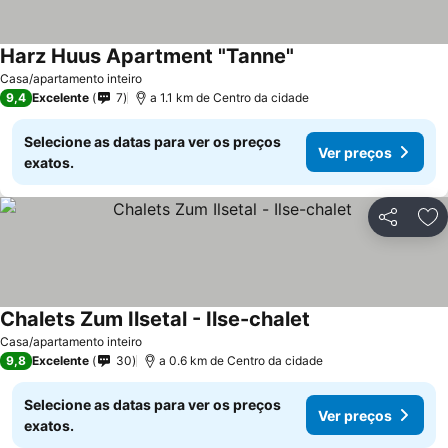
Harz Huus Apartment "Tanne"
Casa/apartamento inteiro
9,4
Excelente
7
a 1.1 km de Centro da cidade
Selecione as datas para ver os preços
Ver preços
exatos.
Partilhar
Ad
Chalets Zum Ilsetal - Ilse-chalet
Casa/apartamento inteiro
9,8
Excelente
30
a 0.6 km de Centro da cidade
Selecione as datas para ver os preços
Ver preços
exatos.