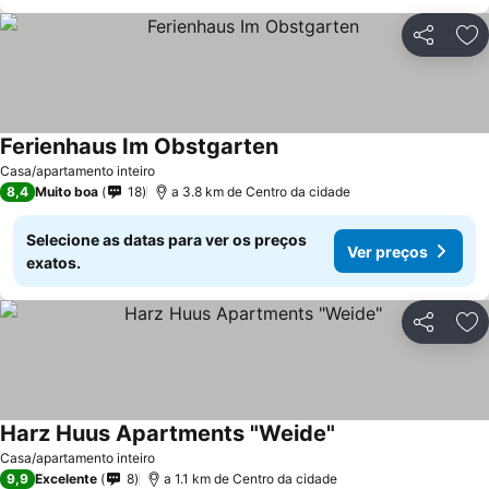
Partilhar
Ad
Ferienhaus Im Obstgarten
Casa/apartamento inteiro
8,4
Muito boa
18
a 3.8 km de Centro da cidade
Selecione as datas para ver os preços
Ver preços
exatos.
Partilhar
Ad
Harz Huus Apartments "Weide"
Casa/apartamento inteiro
9,9
Excelente
8
a 1.1 km de Centro da cidade