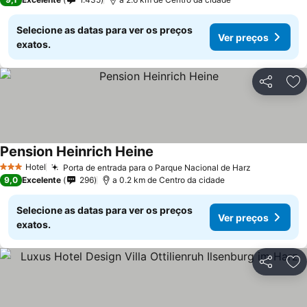
Selecione as datas para ver os preços
Ver preços
exatos.
Partilhar
Ad
Pension Heinrich Heine
Hotel
Porta de entrada para o Parque Nacional de Harz
3 Estrelas
9,0
Excelente
296
a 0.2 km de Centro da cidade
Selecione as datas para ver os preços
Ver preços
exatos.
Partilhar
Ad