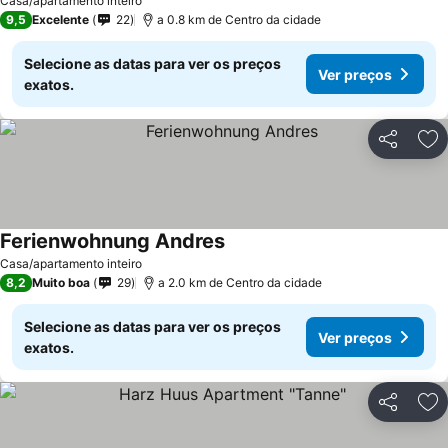
Casa/apartamento inteiro
9,5
Excelente
22
a 0.8 km de Centro da cidade
Selecione as datas para ver os preços
Ver preços
exatos.
Partilhar
Ad
Ferienwohnung Andres
Casa/apartamento inteiro
8,2
Muito boa
29
a 2.0 km de Centro da cidade
Selecione as datas para ver os preços
Ver preços
exatos.
Partilhar
Ad