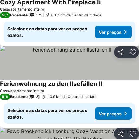
Cozy Apartment With Fireplace Ii
Casa/apartamento inteiro
9,7
Excelente
125
a 3.7 km de Centro da cidade
Selecione as datas para ver os preços
Ver preços
exatos.
Partilhar
Ad
Ferienwohnung zu den Ilsefällen II
Casa/apartamento inteiro
9,6
Excelente
8
a 0.9 km de Centro da cidade
Selecione as datas para ver os preços
Ver preços
exatos.
Partilhar
Ad