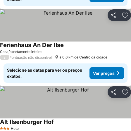
Partilhar
Ad
Ferienhaus An Der Ilse
Casa/apartamento inteiro
/
a 0.6 km de Centro da cidade
Pontuação não disponível
Selecione as datas para ver os preços
Ver preços
exatos.
Partilhar
Ad
Alt Ilsenburger Hof
Hotel
3 Estrelas