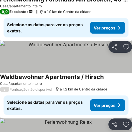
Casa/apartamento inteiro
9,0
Excelente
1
a 1.9 km de Centro da cidade
Selecione as datas para ver os preços
Ver preços
exatos.
Partilhar
Ad
Waldbewohner Apartments / Hirsch
Casa/apartamento inteiro
/
a 1.2 km de Centro da cidade
Pontuação não disponível
Selecione as datas para ver os preços
Ver preços
exatos.
Partilhar
Ad