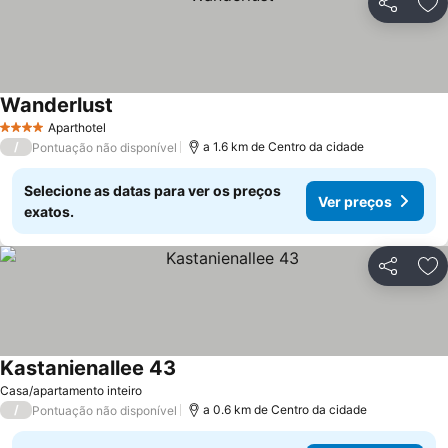
Partilhar
Ad
Wanderlust
Aparthotel
4 Estrelas
/
a 1.6 km de Centro da cidade
Pontuação não disponível
Selecione as datas para ver os preços
Ver preços
exatos.
Partilhar
Ad
Kastanienallee 43
Casa/apartamento inteiro
/
a 0.6 km de Centro da cidade
Pontuação não disponível