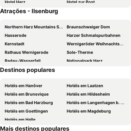
Hotel Harz
Hotel zur Post
Atrações - Ilsenburg
Harz Hotel & Spa Seela
GDA Hotel Schwiecheldthaus
Hotel Kaiserworth
Romantik Hotel Alte Münze
Northern Harz Mountains Snake Farm
Braunschweiger Dom
PLAZA INN Goslar
Hasserode
Harzer Schmalspurbahnen
Kernstadt
Wernigeröder Weihnachtsmarkt
Rathaus Wernigerode
Sole-Therme
Radau-Wasserfall
Nationalpark Harz
Destinos populares
Burgberg-Seilbahn
Rathaus Quedlinburg
Schapen
Benzingerode
Hotéis em Hanôver
Hotéis em Laatzen
Oker
Stadthalle
Hotéis em Brunsvique
Hotéis em Hildesheim
Okertalsperre
Stadion an der Hamburger Straße
Hotéis em Bad Harzburg
Hotéis em Langenhagen b. Hannover
Reddeber
Jerstedt
Hotéis em Goettingen
Hotéis em Magdeburg
Hotéis em Halle
Mais destinos populares