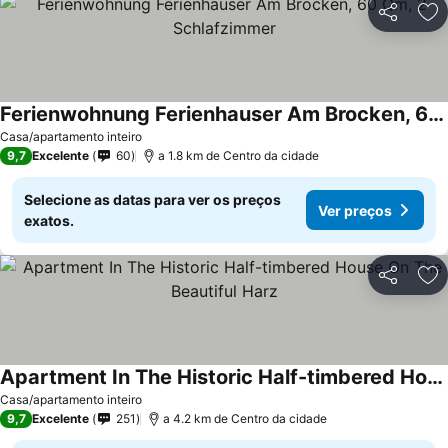
Partilhar
Ad
Ferienwohnung Ferienhauser Am Brocken, 60 Qm, 2 Schlafzimmer
Casa/apartamento inteiro
9,7
Excelente
60
a 1.8 km de Centro da cidade
Selecione as datas para ver os preços
Ver preços
exatos.
Partilhar
Ad
Apartment In The Historic Half-timbered House On The Beautiful Harz
Casa/apartamento inteiro
9,7
Excelente
251
a 4.2 km de Centro da cidade