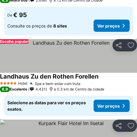
8,3
Muito boa
2.658
a 1.2 km de Centro da cidade
€ 95
De
Consulte os preços de
8 sites
Ver preços
Escolha popular
Partilhar
Ad
Landhaus Zu den Rothen Forellen
Hotel
Spa e bem-estar com truta
5 Estrelas
8,9
Excelente
4.431
a 0.3 km de Centro da cidade
Selecione as datas para ver os preços
Ver preços
exatos.
Partilhar
Ad