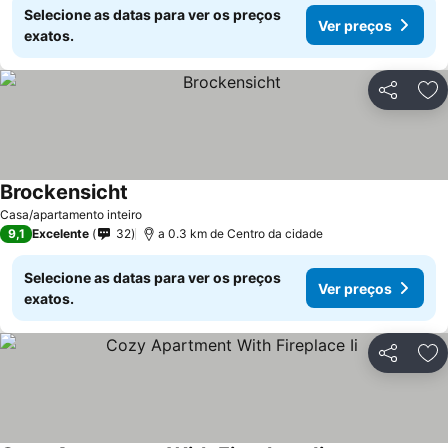
Selecione as datas para ver os preços
Ver preços
exatos.
Partilhar
Ad
Brockensicht
Casa/apartamento inteiro
9,1
Excelente
32
a 0.3 km de Centro da cidade
Selecione as datas para ver os preços
Ver preços
exatos.
Partilhar
Ad