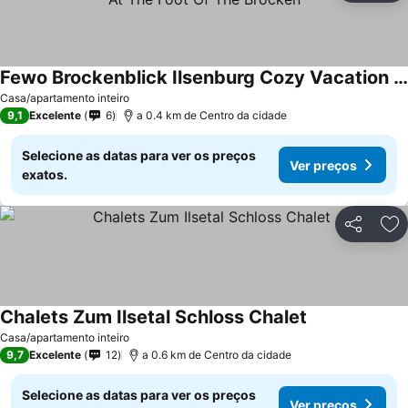
Fewo Brockenblick Ilsenburg Cozy Vacation Apartment At The Foot Of The Brocken
Casa/apartamento inteiro
9,1
Excelente
6
a 0.4 km de Centro da cidade
Selecione as datas para ver os preços
Ver preços
exatos.
Partilhar
Ad
Chalets Zum Ilsetal Schloss Chalet
Casa/apartamento inteiro
9,7
Excelente
12
a 0.6 km de Centro da cidade
Selecione as datas para ver os preços
Ver preços