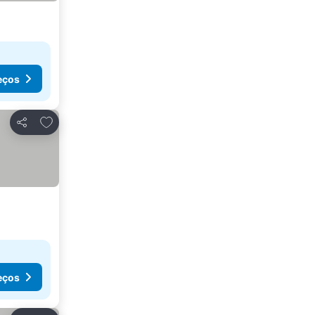
eços
Adicionar aos favoritos
Partilhar
eços