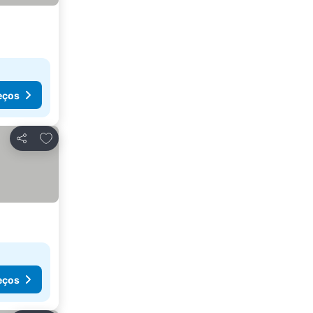
eços
Adicionar aos favoritos
Partilhar
eços