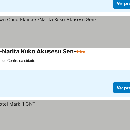
Ver pr
-Narita Kuko Akusesu Sen-
3 Estrelas
Ver preços
m de Centro da cidade
Ver pr