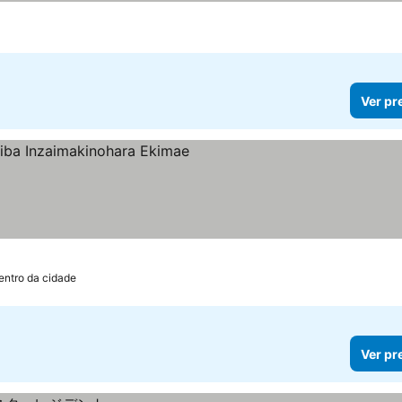
Ver pr
elas
er preços
entro da cidade
Ver pr