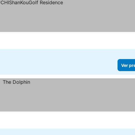
reços
Ver pr