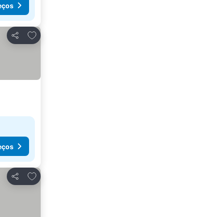
eços
Adicionar aos favoritos
Partilhar
eços
Adicionar aos favoritos
Partilhar