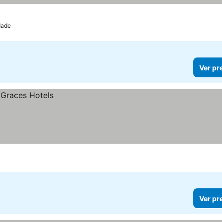
dade
Ver pr
Ver pr