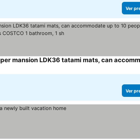
Ver pr
Ver pr