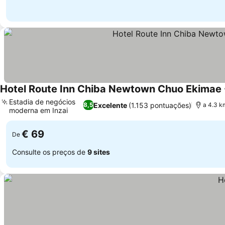
Hotel Route Inn Chiba Newtown Chuo Ekimae 
Estadia de negócios
Excelente
(1.153 pontuações)
8,5
a 4.3 k
moderna em Inzai
Ver preços
€ 69
De
Consulte os preços de
9 sites