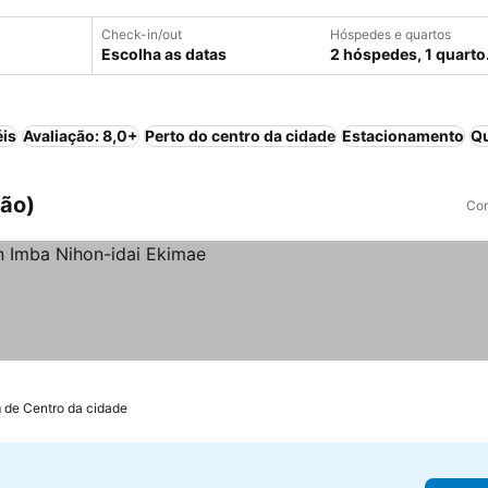
Check-in/out
Hóspedes e quartos
Escolha as datas
2 hóspedes, 1 quarto
éis
Avaliação: 8,0+
Perto do centro da cidade
Estacionamento
Qu
pão)
Com
os
m de Centro da cidade