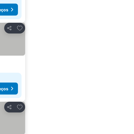
eços
Adicionar aos favoritos
Partilhar
eços
Adicionar aos favoritos
Partilhar