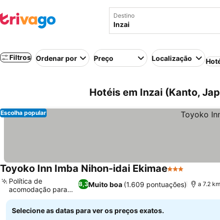
Destino
Filtros
Ordenar por
Preço
Localização
Hot
Hotéis em Inzai (Kanto, Ja
Escolha popular
Toyoko Inn Imba Nihon-idai Ekimae
3 Estrelas
Ver preç
Política de
Muito boa
(1.609 pontuações)
8,3
a 7.2 k
acomodação para
Ver preços
famílias
Selecione as datas para ver os preços exatos.