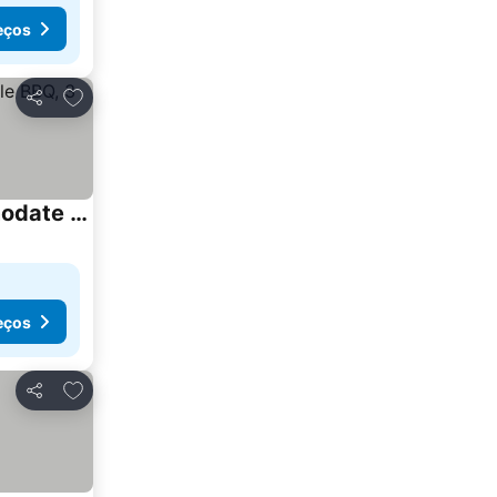
eços
Adicionar aos favoritos
Partilhar
Newly opened】 Model house specification super mansion LDK36 tatami mats, can accommodate up to 10 people BBQ, 3 parking spaces COSTCO 1 bathroom, 1 sh
eços
Adicionar aos favoritos
Partilhar