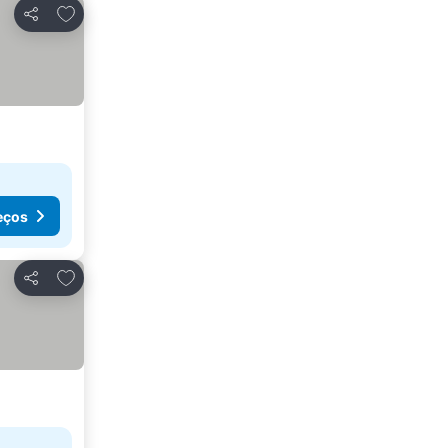
Adicionar aos favoritos
Partilhar
eços
Adicionar aos favoritos
Partilhar