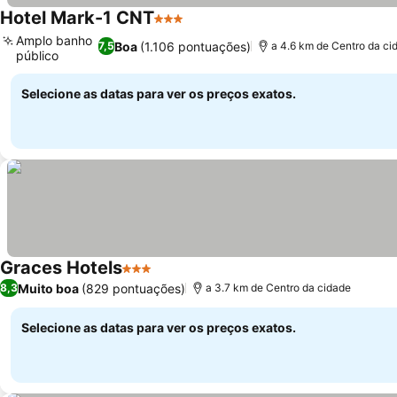
Hotel Mark-1 CNT
3 Estrelas
Ver preços
Amplo banho
Boa
(1.106 pontuações)
7,5
a 4.6 km de Centro da ci
público
Ver preços
Selecione as datas para ver os preços exatos.
Graces Hotels
3 Estrelas
Ver preços
Muito boa
(829 pontuações)
8,3
a 3.7 km de Centro da cidade
Selecione as datas para ver os preços exatos.