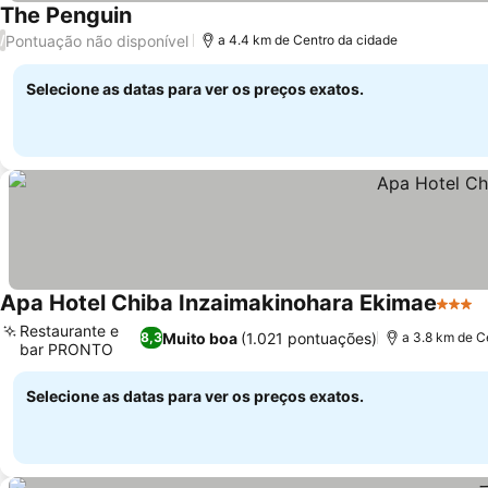
The Penguin
Ver preços
Pontuação não disponível
/
a 4.4 km de Centro da cidade
Selecione as datas para ver os preços exatos.
Apa Hotel Chiba Inzaimakinohara Ekimae
3 Estr
V
Restaurante e
Muito boa
(1.021 pontuações)
8,3
a 3.8 km de C
bar PRONTO
Ver preços
Selecione as datas para ver os preços exatos.