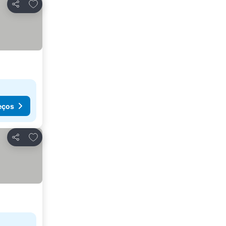
Adicionar aos favoritos
Partilhar
eços
Adicionar aos favoritos
Partilhar