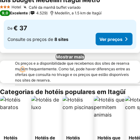
ibis budget Medellín Itagüí Metro
Hotel
Café da manhã buffet variado
3 Estrelas
9,0
Excelente
4.529
Medellin, a 1.5 km de Itagüí
€ 37
De
Consulte os preços de
8 sites
Ver preços
Mostrar mais
Os preços e a disponibilidade que recebemos dos sites de reserva
mudam frequentemente. Como tal, pode haver diferenças entre as
ofertas que consulta no trivago e os preços que estão disponíveis
nos sites de reserva.
Categorias de hotéis populares em Itagüí
Hotéis
Hotéis de
Hotéis
Hotéis que
Hoté