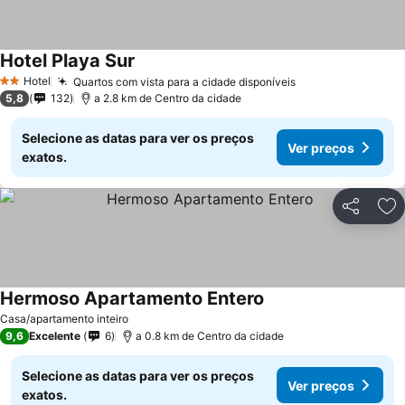
Hotel Playa Sur
Hotel
Quartos com vista para a cidade disponíveis
2 Estrelas
5,8
132
a 2.8 km de Centro da cidade
Selecione as datas para ver os preços
Ver preços
exatos.
Partilhar
Ad
Hermoso Apartamento Entero
Casa/apartamento inteiro
9,6
Excelente
6
a 0.8 km de Centro da cidade
Selecione as datas para ver os preços
Ver preços
exatos.