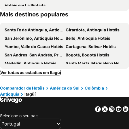
Hotéis em La Pintada
Hotel Poblado Plaza
NH Collection Medellín Royal
Mais destinos populares
Medellin
Hotel Estelar Milla de Oro
Medellin Marriott Hotel
Sites Hotel
Santa Fe de Antioquia, Antioquia Hotéis
Girardota, Antioquia Hotéis
Leblon Suites Hotel
Luum Boutique hotel
San Jerónimo, Antioquia Hotéis
Bello, Antioquia Hotéis
Hotel Guayanes 70
V GRAND Hotel Medellin - Member of Radisson Individuals
Yumbo, Valle do Cauca Hotéis
Cartagena, Bolivar Hotéis
33 Hotel Boutique
San Andres, San Andrés, Providencia and Santa Catalina Hotéis
Bogotá, Bogotá Hotéis
Medellin, Antioquia Hotéis
Santa Marta, Magdalena Hotéis
Cali, Valle do Cauca Hotéis
Tibasosa, Boyacá Hotéis
Ver todas as estadias em Itagüí
Montenegro, Quindío Hotéis
Comparador de Hotéis
América do Sul
Colômbia
Antioquia
Itagüí
Facebook
Twitter
Insta
Yo
Selecione o seu país