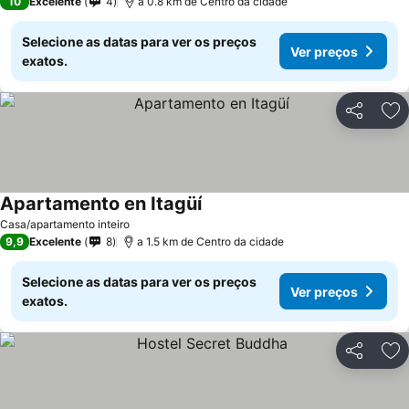
10
Excelente
4
a 0.8 km de Centro da cidade
Selecione as datas para ver os preços
Ver preços
exatos.
Partilhar
Ad
Apartamento en Itagüí
Casa/apartamento inteiro
9,9
Excelente
8
a 1.5 km de Centro da cidade
Selecione as datas para ver os preços
Ver preços
exatos.
Partilhar
Ad