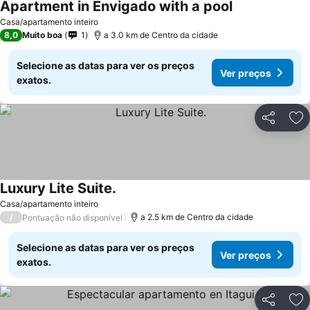
Apartment in Envigado with a pool
Casa/apartamento inteiro
8,0
Muito boa
1
a 3.0 km de Centro da cidade
Selecione as datas para ver os preços
Ver preços
exatos.
Partilhar
Ad
Luxury Lite Suite.
Casa/apartamento inteiro
/
a 2.5 km de Centro da cidade
Pontuação não disponível
Selecione as datas para ver os preços
Ver preços
exatos.
Partilhar
Ad