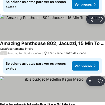
Selecione as datas para ver os preços
Ver preços
exatos.
Partilhar
Ad
Amazing Penthouse 802, Jacuzzi, 15 Min To Provenza
Casa/apartamento inteiro
/
a 0.8 km de Centro da cidade
Pontuação não disponível
Selecione as datas para ver os preços
Ver preços
exatos.
Partilhar
Ad