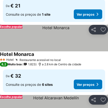
€ 21
De
Consulte os preços de
1 site
Ver preços
Escolha popular
Partilhar
Ad
Hotel Monarca
Hotel
Restaurante acessível no local
2 Estrelas
8,2
Muito boa
1.823
a 2.8 km de Centro da cidade
€ 32
De
Consulte os preços de
6 sites
Ver preços
Escolha popular
Partilhar
Ad