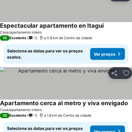
Espectacular apartamento en Itagui
Casa/apartamento inteiro
10
Excelente
1
a 0.8 km de Centro da cidade
Selecione as datas para ver os preços
Ver preços
exatos.
Partilhar
Ad
Apartamento cerca al metro y viva envigado
Casa/apartamento inteiro
10
Excelente
1
a 1.8 km de Centro da cidade
Selecione as datas para ver os preços
Ver preços