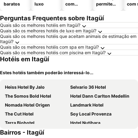
baratos
luxo
com
permitem
com 
piscinas
animais
Perguntas Frequentes sobre Itagüí
Quais são os melhores hotéis em Itagüí?
Quais são os melhores hotéis de luxo em Itagüí?
Quais são os melhores hotéis que aceitam animais de estimação em
Itagüí?
Quais são os melhores hotéis com spa em Itagüí?
Quais são os melhores hotéis com piscina em Itagüí?
Hotéis em Itagüí
Estes hotéis também poderão interessá-lo...
Heiss Hotel By Jalo
Selvario 36 Hotel
The Somos Bold Hotel
Hotel Dann Carlton Medellin
Nomada Hotel Origen
Landmark Hotel
The Cut Hotel
Soy Local Provenza
Terra Biohotel
Hotel Nutibara
Bairros - Itagüí
The Somos Loho Hotel
Hotel San Fernando Plaza