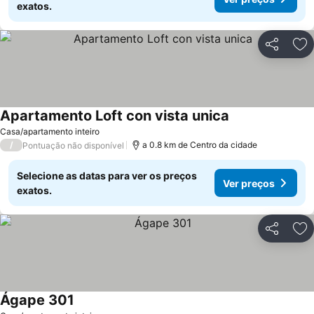
exatos.
Partilhar
Ad
Apartamento Loft con vista unica
Casa/apartamento inteiro
/
a 0.8 km de Centro da cidade
Pontuação não disponível
Selecione as datas para ver os preços
Ver preços
exatos.
Partilhar
Ad
Ágape 301