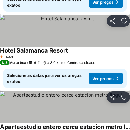
Ver preços
exatos.
Partilhar
Ad
Hotel Salamanca Resort
Hotel
1 Estrelas
8,3
Muito boa
611
a 3.0 km de Centro da cidade
Selecione as datas para ver os preços
Ver preços
exatos.
Partilhar
Ad
Apartaestudio entero cerca estacion metro Itagui