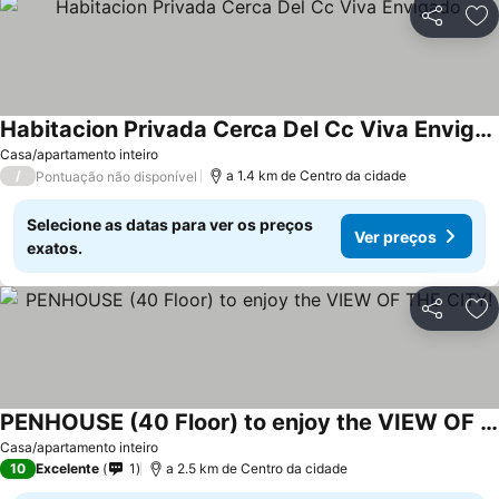
Partilhar
Ad
Habitacion Privada Cerca Del Cc Viva Envigado
Casa/apartamento inteiro
/
a 1.4 km de Centro da cidade
Pontuação não disponível
Selecione as datas para ver os preços
Ver preços
exatos.
Partilhar
Ad
PENHOUSE (40 Floor) to enjoy the VIEW OF THE CITY!
Casa/apartamento inteiro
10
Excelente
1
a 2.5 km de Centro da cidade