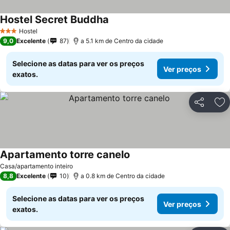
Hostel Secret Buddha
Hostel
3 Estrelas
9,0
Excelente
87
a 5.1 km de Centro da cidade
Selecione as datas para ver os preços
Ver preços
exatos.
Partilhar
Ad
Apartamento torre canelo
Casa/apartamento inteiro
8,8
Excelente
10
a 0.8 km de Centro da cidade
Selecione as datas para ver os preços
Ver preços
exatos.