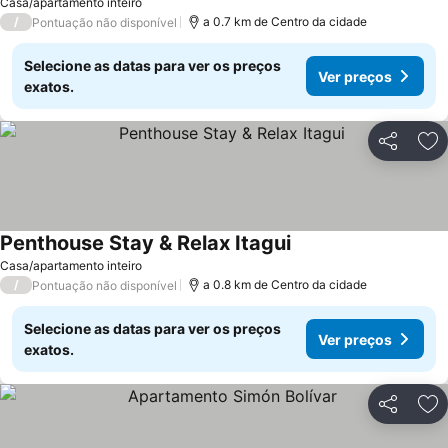
Casa/apartamento inteiro
/
a 0.7 km de Centro da cidade
Pontuação não disponível
Selecione as datas para ver os preços
Ver preços
exatos.
Partilhar
Ad
Penthouse Stay & Relax Itagui
Casa/apartamento inteiro
/
a 0.8 km de Centro da cidade
Pontuação não disponível
Selecione as datas para ver os preços
Ver preços
exatos.
Partilhar
Ad