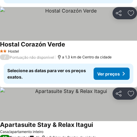
Partilhar
Ad
Hostal Corazón Verde
Hostel
2 Estrelas
/
a 1.3 km de Centro da cidade
Pontuação não disponível
Selecione as datas para ver os preços
Ver preços
exatos.
Partilhar
Ad
Apartasuite Stay & Relax Itagui
Casa/apartamento inteiro