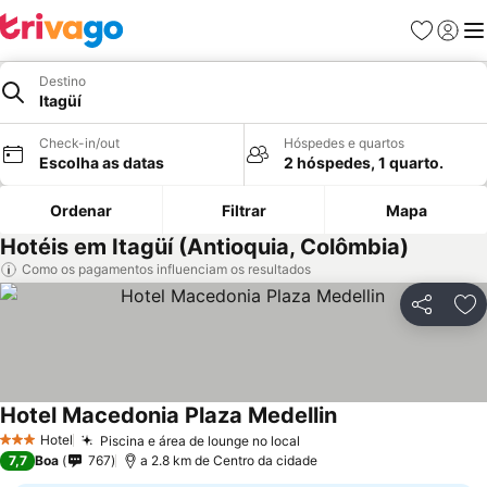
Favoritos
Iniciar
Me
Destino
Itagüí
Check-in/out
Hóspedes e quartos
Escolha as datas
2 hóspedes, 1 quarto.
Ordenar
Filtrar
Mapa
Hotéis em Itagüí (Antioquia, Colômbia)
Como os pagamentos influenciam os resultados
Partilhar
Ad
Hotel Macedonia Plaza Medellin
Hotel
Piscina e área de lounge no local
3 Estrelas
7,7
Boa
767
a 2.8 km de Centro da cidade