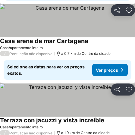
Partilhar
Ad
Casa arena de mar Cartagena
Casa/apartamento inteiro
/
a 0.7 km de Centro da cidade
Pontuação não disponível
Selecione as datas para ver os preços
Ver preços
exatos.
Partilhar
Ad
Terraza con jacuzzi y vista increíble
Casa/apartamento inteiro
/
a 1.9 km de Centro da cidade
Pontuação não disponível