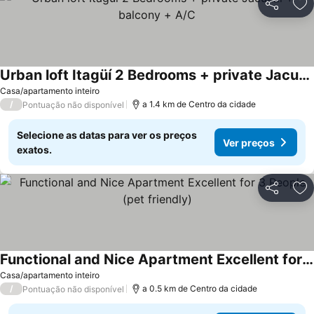
Partilhar
Ad
Urban loft Itagüí 2 Bedrooms + private Jacuzzi + balcony + A/C
Casa/apartamento inteiro
/
a 1.4 km de Centro da cidade
Pontuação não disponível
Selecione as datas para ver os preços
Ver preços
exatos.
Partilhar
Ad
Functional and Nice Apartment Excellent for 3 People (pet friendly)
Casa/apartamento inteiro
/
a 0.5 km de Centro da cidade
Pontuação não disponível