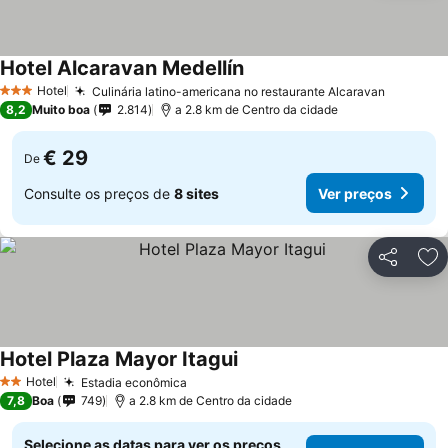
Hotel Alcaravan Medellín
Hotel
Culinária latino-americana no restaurante Alcaravan
3 Estrelas
8,2
Muito boa
2.814
a 2.8 km de Centro da cidade
€ 29
De
Consulte os preços de
8 sites
Ver preços
Partilhar
Ad
Hotel Plaza Mayor Itagui
Hotel
Estadia econômica
2 Estrelas
7,8
Boa
749
a 2.8 km de Centro da cidade
Selecione as datas para ver os preços