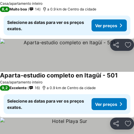
Casa/apartamento inteiro
8,4
Muito boa
14
a 0.9 km de Centro da cidade
Selecione as datas para ver os preços
Ver preços
exatos.
Partilhar
Ad
Aparta-estudio completo en Itagüí - 501
Casa/apartamento inteiro
9,2
Excelente
16
a 0.9 km de Centro da cidade
Selecione as datas para ver os preços
Ver preços
exatos.
Partilhar
Ad