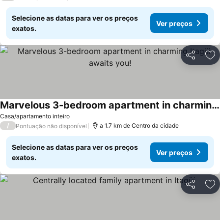
Selecione as datas para ver os preços
Ver preços
exatos.
Partilhar
Ad
Marvelous 3-bedroom apartment in charming Itagüi awaits you!
Casa/apartamento inteiro
/
a 1.7 km de Centro da cidade
Pontuação não disponível
Selecione as datas para ver os preços
Ver preços
exatos.
Partilhar
Ad