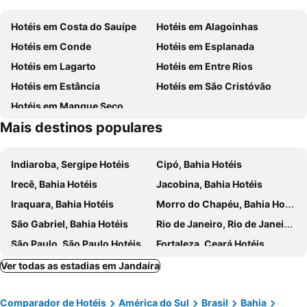
Hotéis em Costa do Sauípe
Hotéis em Alagoinhas
Hotéis em Conde
Hotéis em Esplanada
Hotéis em Lagarto
Hotéis em Entre Rios
Hotéis em Estância
Hotéis em São Cristóvão
Hotéis em Mangue Seco
Mais destinos populares
Indiaroba, Sergipe Hotéis
Cipó, Bahia Hotéis
Irecê, Bahia Hotéis
Jacobina, Bahia Hotéis
Iraquara, Bahia Hotéis
Morro do Chapéu, Bahia Hotéis
São Gabriel, Bahia Hotéis
Rio de Janeiro, Rio de Janeiro Hotéis
São Paulo, São Paulo Hotéis
Fortaleza, Ceará Hotéis
Natal, Rio Grande do Norte Hotéis
Foz do Iguaçu, Paraná Hotéis
Ver todas as estadias em Jandaíra
Porto de Galinhas, Pernambuco Hotéis
Salvador, Bahia Hotéis
Comparador de Hotéis
América do Sul
Brasil
Bahia
Maceió, Alagoas Hotéis
Porto Seguro, Bahia Hotéis