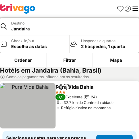
Favoritos
Iniciar
Me
Destino
Jandaíra
Check-in/out
Hóspedes e quartos
Escolha as datas
2 hóspedes, 1 quarto.
Ordenar
Filtrar
Mapa
Hotéis em Jandaíra (Bahia, Brasil)
Como os pagamentos influenciam os resultados
Pura Vida Bahia
Partilhar
Adicionar aos favoritos
3 Estrelas
8,9
Excelente
24
a 32.7 km de Centro da cidade
Refúgio rústico na montanha
Selecione as datas para ver os preços