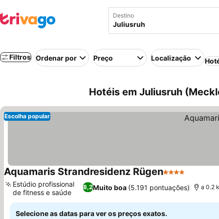
Destino
Filtros
Ordenar por
Preço
Localização
Hot
Hotéis em Juliusruh (Meck
Escolha popular
Aquamaris Strandresidenz Rügen
4 Estrelas
Ver preç
Estúdio profissional
Muito boa
(5.191 pontuações)
8,2
a 0.2 
de fitness e saúde
Ver preços
Selecione as datas para ver os preços exatos.