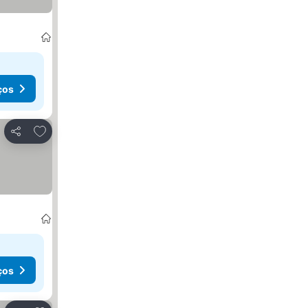
ços
Adicionar aos favoritos
Partilhar
ços