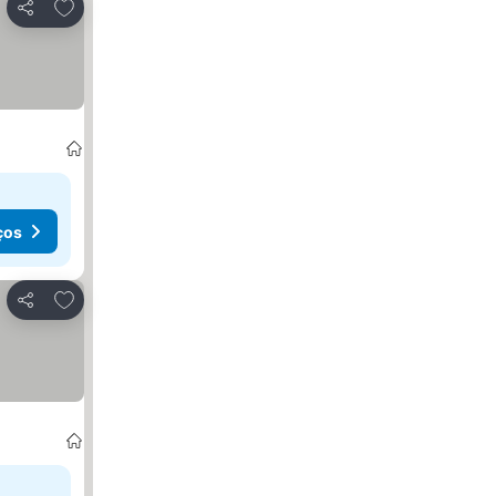
Adicionar aos favoritos
Partilhar
ços
Adicionar aos favoritos
Partilhar