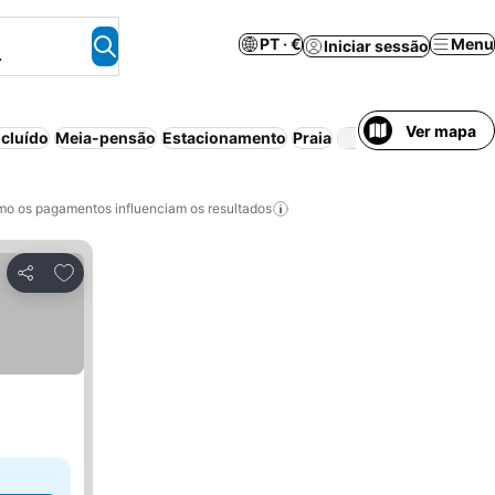
PT · €
Menu
Iniciar sessão
.
Ver mapa
cluído
Meia-pensão
Estacionamento
Praia
Piscina
C
o os pagamentos influenciam os resultados
Adicionar aos favoritos
Partilhar