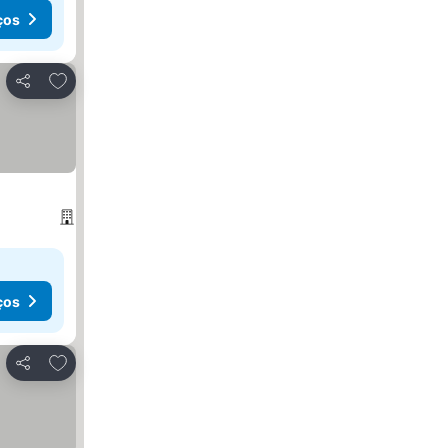
ços
Adicionar aos favoritos
Partilhar
ços
Adicionar aos favoritos
Partilhar