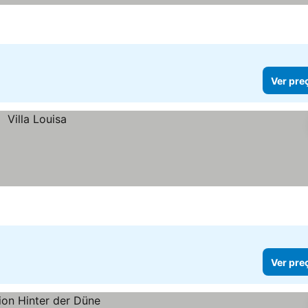
reços
Ver pre
Ver pre