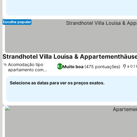
Escolha popular
Strandhotel Villa Louisa & Appartementhäuser
Acomodação tipo
Muito boa
(475 pontuações)
8,1
a 0.1
apartamento com
Ver preços
cozinha
Selecione as datas para ver os preços exatos.