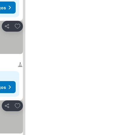
ços
Adicionar aos favoritos
Partilhar
ços
Adicionar aos favoritos
Partilhar