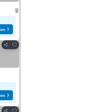
ços
Adicionar aos favoritos
Partilhar
ços
Adicionar aos favoritos