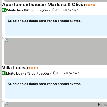
Apartementhäuser Marlene & Olivia
4 Estrelas
Ver p
Muito boa
(80 pontuações)
8,2
a 0.2 km da praia
Selecione as datas para ver os preços exatos.
Villa Louisa
4 Estrelas
Ver preços
Muito boa
(273 pontuações)
8,1
a 0.2 km da praia
Selecione as datas para ver os preços exatos.