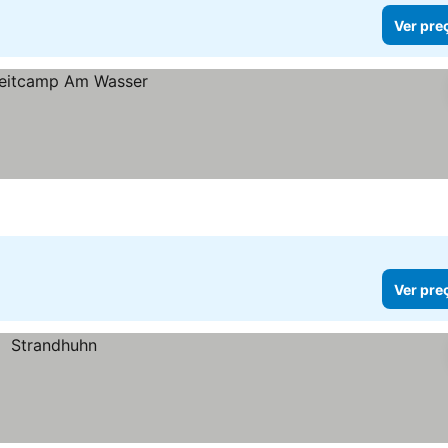
Ver pre
Ver pre