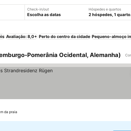
Check-in/out
Hóspedes e quartos
Escolha as datas
2 hóspedes, 1 quarto
éis
Avaliação: 8,0+
Perto do centro da cidade
Pequeno-almoço in
lemburgo-Pomerânia Ocidental, Alemanha)
Com
os
km da praia