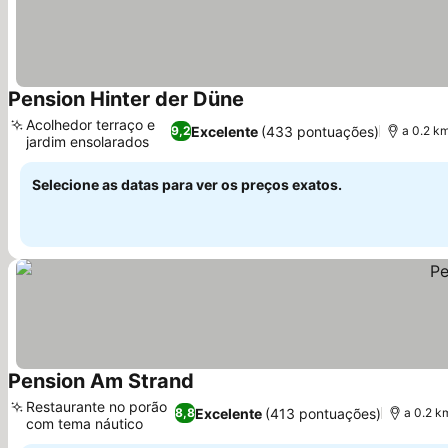
Pension Hinter der Düne
Ver preços
Acolhedor terraço e
Excelente
(433 pontuações)
9,2
a 0.2 km
jardim ensolarados
Ver preços
Selecione as datas para ver os preços exatos.
Pension Am Strand
Ver preços
Restaurante no porão
Excelente
(413 pontuações)
8,8
a 0.2 k
com tema náutico
Ver preços