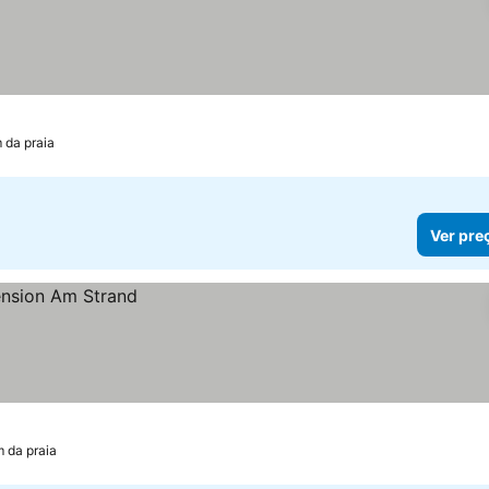
 da praia
Ver pre
m da praia