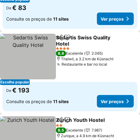
€ 83
De
Consulte os preços de
11 sites
Ver preços
Sedartis Swiss Quality
Partilhar
Adicionar aos favoritos
Hotel
Ver preços
4 Estrelas
8,8
Excelente
2.065
Thalwil, a 3.2 km de Küsnacht
Restaurante e bar no local
Ver preços
Escolha popular
€ 193
De
Consulte os preços de
11 sites
Ver preços
Zurich Youth Hostel
Partilhar
Adicionar aos favoritos
Ver pr
2 Estrelas
8,5
Excelente
7.987
Zurique, a 4.9 km de Küsnacht