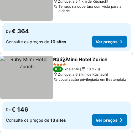
Zurique, a 5.4 km de Küsnacht
Terraço na cobertura com vista para a
cidade
€ 364
De
Consulte os preços de
10 sites
Ver preços
Ruby Mimi Hotel Zurich
Partilhar
Adicionar aos favoritos
Ve
4 Estrelas
8,8
Excelente
10.323
Zurique, a 6.8 km de Küsnacht
Localização privilegiada em Beatenplatz
Ve
€ 146
De
Consulte os preços de
13 sites
Ver preços