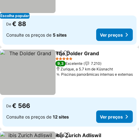
Escolha popular
€ 88
De
Consulte os preços de
5 sites
Ver preços
The Dolder Grand
Partilhar
Adicionar aos favoritos
Ver preç
5 Estrelas
9,3
Excelente
7.210
Zurique, a 5.7 km de Küsnacht
Piscinas panorâmicas internas e externas
Ve
€ 566
De
Consulte os preços de
12 sites
Ver preços
ibis Zurich Adliswil
Partilhar
Adicionar aos favoritos
Ver pre