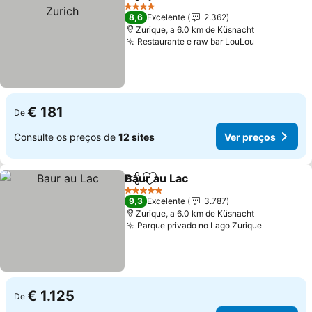
Partilhar
Adicionar aos favoritos
Ve
4 Estrelas
8,6
Excelente
2.362
Zurique, a 6.0 km de Küsnacht
Restaurante e raw bar LouLou
Ver preços
€ 181
De
Consulte os preços de
12 sites
Ver preços
Baur au Lac
Partilhar
Adicionar aos favoritos
Ver preços
5 Estrelas
9,3
Excelente
3.787
Zurique, a 6.0 km de Küsnacht
Parque privado no Lago Zurique
Ver preç
€ 1.125
De