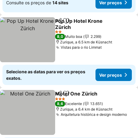
Consulte os preços de
14 sites
Ver preços
Pop Up Hotel Krone
Partilhar
Adicionar aos favoritos
Zürich
Ver preços
2 Estrelas
8,0
Muito boa
2.299
Zurique, a 6.5 km de Küsnacht
Vistas para o rio Limmat
Ver preços
Selecione as datas para ver os preços
Ver preços
exatos.
Motel One Zürich
Partilhar
Adicionar aos favoritos
Ver preç
3 Estrelas
8,6
Excelente
13.651
Zurique, a 6.4 km de Küsnacht
Arquitetura histórica e design moderno
Ver 