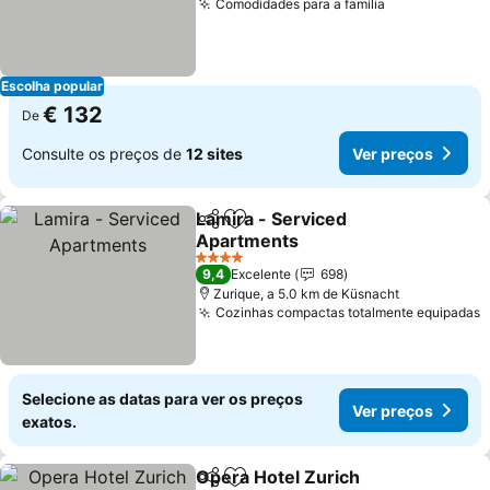
Comodidades para a família
Ver preços
Escolha popular
€ 132
De
Consulte os preços de
12 sites
Ver preços
Lamira - Serviced
Partilhar
Adicionar aos favoritos
Apartments
Ver preços
4 Estrelas
9,4
Excelente
698
Zurique, a 5.0 km de Küsnacht
Cozinhas compactas totalmente equipadas
V
Selecione as datas para ver os preços
Ver preços
exatos.
Opera Hotel Zurich
Partilhar
Adicionar aos favoritos
Ver pr