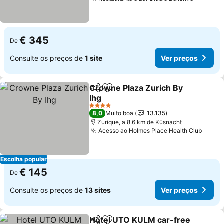
Ver pre
€ 345
De
Consulte os preços de
1 site
Ver preços
Crowne Plaza Zurich By
Partilhar
Adicionar aos favoritos
Ihg
Ver preços
4 Estrelas
8,0
Muito boa
13.135
Zurique, a 8.6 km de Küsnacht
Acesso ao Holmes Place Health Club
Ver p
Escolha popular
€ 145
De
Consulte os preços de
13 sites
Ver preços
Hotel UTO KULM car-free