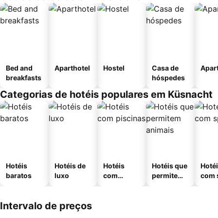
Bed and
Aparthotel
Hostel
Casa de
Apar
breakfasts
hóspedes
Categorias de hotéis populares em Küsnacht
Hotéis
Hotéis de
Hotéis
Hotéis que
Hoté
baratos
luxo
com
permitem
com 
piscinas
animais
Intervalo de preços