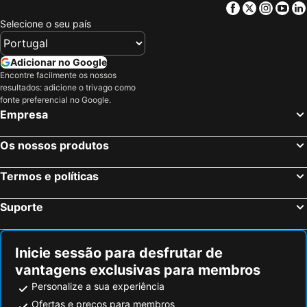
Facebook
Twitter
Insta
Yo
Kriens, Lucerna Hotéis
Dornbirn, Vorarlberg Hotéis
Seestrasse Apartments Drei Könige
Selecione o seu país
Zurique, Zurique Hotéis
Basileia, Basileia Hotéis
Lucerna, Lucerna Hotéis
Interlaken, Berna Hotéis
Adicionar no Google
Berna, Berna Hotéis
Chur, Grisões Hotéis
Encontre facilmente os nossos
resultados: adicione o trivago como
Saint-Louis, Alsácia Hotéis
Freiburg, Bade-Vurtemberga Hotéis
fonte preferencial no Google.
Grindelwald, Berna Hotéis
Genébra, Genébra Hotéis
Empresa
Lausanne, Vaud Hotéis
Cointrin, Genébra Hotéis
Os nossos produtos
St. Moritz, Grisões Hotéis
Termos e políticas
Suporte
Inicie sessão para desfrutar de
vantagens exclusivas para membros
Personalize a sua experiência
Ofertas e preços para membros