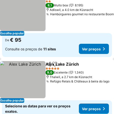
2 Estrelas
8,1
Muito boa
8.195
Adliswil, a 4.0 km de Küsnacht
Hambúrgueres gourmet no restaurante Boom
Escolha popular
€ 95
De
Consulte os preços de
11 sites
Ver preços
Alex Lake Zürich
Partilhar
Adicionar aos favoritos
Ver preço
5 Estrelas
9,0
Excelente
1.340
Thalwil, a 2.7 km de Küsnacht
Refúgio Relais & Châteaux à beira do lago
Ve
Escolha popular
Selecione as datas para ver os preços
Ver preços
exatos.