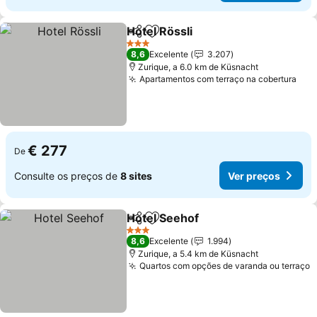
Hotel Rössli
Partilhar
Adicionar aos favoritos
Ver preços
3 Estrelas
8,6
Excelente
3.207
Zurique, a 6.0 km de Küsnacht
Apartamentos com terraço na cobertura
Ver
€ 277
De
Consulte os preços de
8 sites
Ver preços
Hotel Seehof
Partilhar
Adicionar aos favoritos
Ver preços
3 Estrelas
8,6
Excelente
1.994
Zurique, a 5.4 km de Küsnacht
Quartos com opções de varanda ou terraço
V