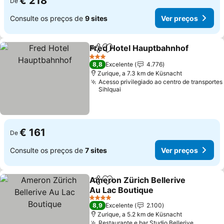
€ 218
De
Consulte os preços de
9 sites
Ver preços
Fred Hotel Hauptbahnhof
Partilhar
Adicionar aos favoritos
3 Estrelas
8,8
Excelente
4.776
Zurique, a 7.3 km de Küsnacht
Acesso privilegiado ao centro de transportes
Sihlquai
€ 161
De
Consulte os preços de
7 sites
Ver preços
Ameron Zürich Bellerive
Partilhar
Adicionar aos favoritos
Au Lac Boutique
Ver preços
4 Estrelas
8,9
Excelente
2.100
Zurique, a 5.2 km de Küsnacht
Restaurante e bar Studio Bellerive