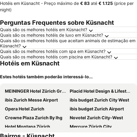
Hotéis em Küsnacht -
Preço máximo
de
‎€ 83
até
‎€ 1.125
(price per
night)
Perguntas Frequentes sobre Küsnacht
Quais são os melhores hotéis em Küsnacht?
Quais são os melhores hotéis de luxo em Küsnacht?
Quais são os melhores hotéis que aceitam animais de estimação em
Küsnacht?
Quais são os melhores hotéis com spa em Küsnacht?
Quais são os melhores hotéis com piscina em Küsnacht?
Hotéis em Küsnacht
Estes hotéis também poderão interessá-lo...
MEININGER Hotel Zürich Greencity
Placid Hotel Design & Lifestyle Zurich
ibis Zurich Messe Airport
ibis budget Zurich City West
Opera Hotel Zurich
ibis budget Zurich Airport
Crowne Plaza Zurich By Ihg
Novotel Zurich City-West
Hotel Montana Zürich
Mercure Zürich City
Bairros - Küsnacht
ibis Zurich City West
Hotel Bristol