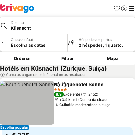
Favoritos
Iniciar
Me
Destino
Küsnacht
Check-in/out
Hóspedes e quartos
Escolha as datas
2 hóspedes, 1 quarto.
Ordenar
Filtrar
Mapa
Hotéis em Küsnacht (Zurique, Suíça)
Como os pagamentos influenciam os resultados
Boutiquehotel Sonne
Partilhar
Adicionar aos favoritos
Ver 
4 Estrelas
8,9
Excelente
2.152
a 0.4 km de Centro da cidade
Culinária mediterrânea e suíça
Ver preço
Escolha popular