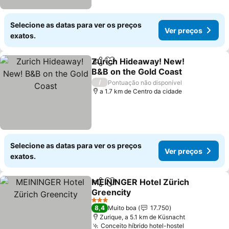
Selecione as datas para ver os preços
Ver preços
exatos.
Zurich Hideaway! New!
Partilhar
Adicionar aos favoritos
B&B on the Gold Coast
Ver preços
/
Pontuação não disponível
a 1.7 km de Centro da cidade
Selecione as datas para ver os preços
Ver preços
exatos.
MEININGER Hotel Zürich
Partilhar
Adicionar aos favoritos
Greencity
Ver preços
3 Estrelas
8,4
Muito boa
17.750
Zurique, a 5.1 km de Küsnacht
Conceito híbrido hotel-hostel
Ver preços