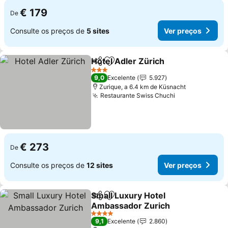
€ 179
De
Consulte os preços de
5 sites
Ver preços
Hotel Adler Zürich
Partilhar
Adicionar aos favoritos
Ver pre
3 Estrelas
9,0
Excelente
5.927
Zurique, a 6.4 km de Küsnacht
Restaurante Swiss Chuchi
Ver preços
€ 273
De
Consulte os preços de
12 sites
Ver preços
Small Luxury Hotel
Partilhar
Adicionar aos favoritos
Ambassador Zurich
Ver preços
4 Estrelas
9,1
Excelente
2.860