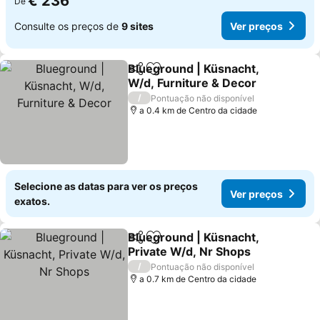
€ 236
De
Consulte os preços de
9 sites
Ver preços
Blueground | Küsnacht,
Partilhar
Adicionar aos favoritos
W/d, Furniture & Decor
Ver preços
/
Pontuação não disponível
a 0.4 km de Centro da cidade
Selecione as datas para ver os preços
Ver preços
exatos.
Blueground | Küsnacht,
Partilhar
Adicionar aos favoritos
Private W/d, Nr Shops
Ver preços
/
Pontuação não disponível
a 0.7 km de Centro da cidade