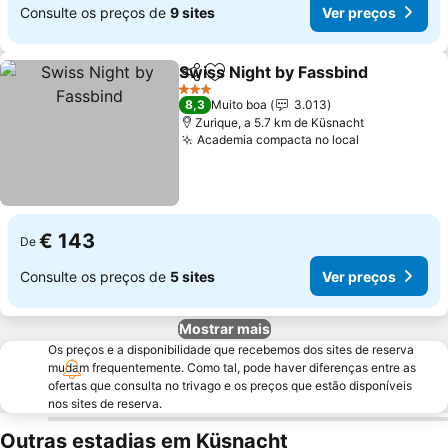
Consulte os preços de
9 sites
Ver preços
Swiss Night by Fassbind
Partilhar
Adicionar aos favoritos
Ve
3 Estrelas
8,3
Muito boa
3.013
Zurique, a 5.7 km de Küsnacht
Academia compacta no local
Ver preços
€ 143
De
Consulte os preços de
5 sites
Ver preços
Mostrar mais
Os preços e a disponibilidade que recebemos dos sites de reserva
mudam frequentemente. Como tal, pode haver diferenças entre as
ofertas que consulta no trivago e os preços que estão disponíveis
nos sites de reserva.
Outras estadias em Küsnacht