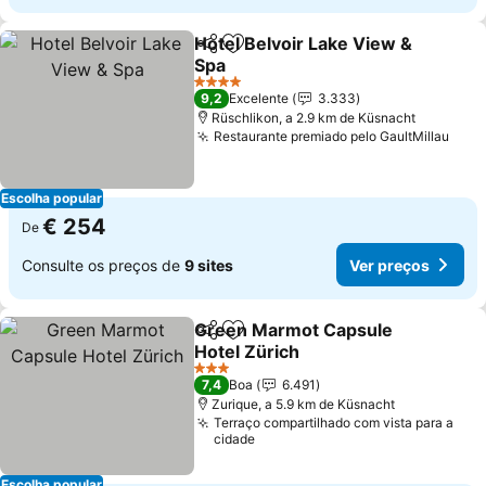
Hotel Belvoir Lake View &
Partilhar
Adicionar aos favoritos
Spa
Ver preços
4 Estrelas
9,2
Excelente
3.333
Rüschlikon, a 2.9 km de Küsnacht
Restaurante premiado pelo GaultMillau
Ver 
Escolha popular
€ 254
De
Consulte os preços de
9 sites
Ver preços
Green Marmot Capsule
Partilhar
Adicionar aos favoritos
Hotel Zürich
Ver preços
3 Estrelas
7,4
Boa
6.491
Zurique, a 5.9 km de Küsnacht
Terraço compartilhado com vista para a
cidade
Escolha popular