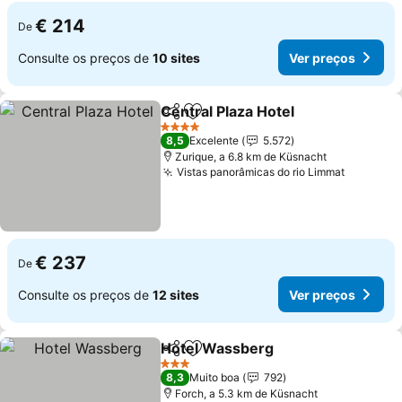
€ 214
De
Consulte os preços de
10 sites
Ver preços
Central Plaza Hotel
Partilhar
Adicionar aos favoritos
Ver pr
4 Estrelas
8,5
Excelente
5.572
Zurique, a 6.8 km de Küsnacht
Vistas panorâmicas do rio Limmat
Ver pre
€ 237
De
Consulte os preços de
12 sites
Ver preços
Hotel Wassberg
Partilhar
Adicionar aos favoritos
Ver preço
3 Estrelas
8,3
Muito boa
792
Forch, a 5.3 km de Küsnacht