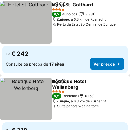
Hotel St. Gotthard
Partilhar
Adicionar aos favoritos
Ver pre
4 Estrelas
8,2
Muito boa
8.381
Zurique, a 6.8 km de Küsnacht
Perto da Estação Central de Zurique
Ver pr
€ 242
De
Consulte os preços de
17 sites
Ver preços
Boutique Hotel
Partilhar
Adicionar aos favoritos
Wellenberg
Ver preços
4 Estrelas
8,5
Excelente
6.158
Zurique, a 6.3 km de Küsnacht
Suíte panorâmica na torre
Ver preços