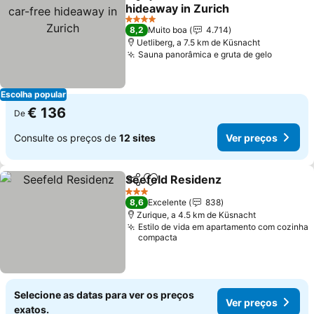
Partilhar
Adicionar aos favoritos
hideaway in Zurich
Ver preços
4 Estrelas
8,2
Muito boa
4.714
Uetliberg, a 7.5 km de Küsnacht
Sauna panorâmica e gruta de gelo
Ver pre
Escolha popular
€ 136
De
Consulte os preços de
12 sites
Ver preços
Seefeld Residenz
Partilhar
Adicionar aos favoritos
Ver preç
3 Estrelas
8,6
Excelente
838
Zurique, a 4.5 km de Küsnacht
Estilo de vida em apartamento com cozinha
compacta
Selecione as datas para ver os preços
Ver preços
exatos.