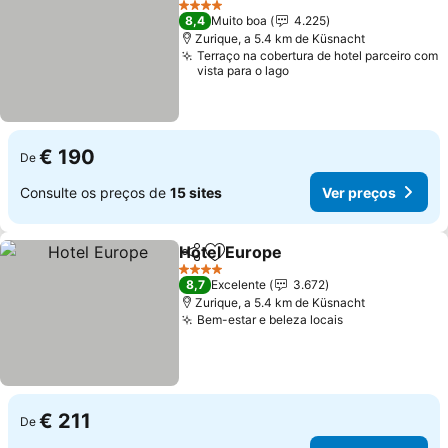
4 Estrelas
8,4
Muito boa
4.225
Zurique, a 5.4 km de Küsnacht
Terraço na cobertura de hotel parceiro com
vista para o lago
€ 190
De
Consulte os preços de
15 sites
Ver preços
Hotel Europe
Partilhar
Adicionar aos favoritos
Ver preços
4 Estrelas
8,7
Excelente
3.672
Zurique, a 5.4 km de Küsnacht
Bem-estar e beleza locais
Ver preços
€ 211
De