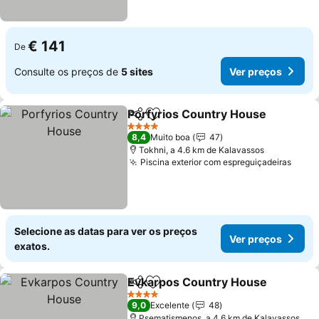
€ 141
De
Consulte os preços de
5 sites
Ver preços
Porfyrios Country House
Partilhar
Adicionar aos favoritos
4 Estrelas
8,4
Muito boa
47
Tokhni, a 4.6 km de Kalavassos
Piscina exterior com espreguiçadeiras
Selecione as datas para ver os preços
Ver preços
exatos.
Evkarpos Country House
Partilhar
Adicionar aos favoritos
4 Estrelas
9,0
Excelente
48
Psematismenos, a 4.6 km de Kalavassos