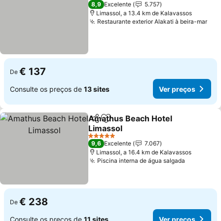
5 Estrelas
8,9
Excelente
5.757
Limassol, a 13.4 km de Kalavassos
Restaurante exterior Alakati à beira-mar
€ 137
De
Consulte os preços de
13 sites
Ver preços
Amathus Beach Hotel
Partilhar
Adicionar aos favoritos
Limassol
5 Estrelas
9,6
Excelente
7.067
Limassol, a 16.4 km de Kalavassos
Piscina interna de água salgada
€ 238
De
Consulte os preços de
11 sites
Ver preços