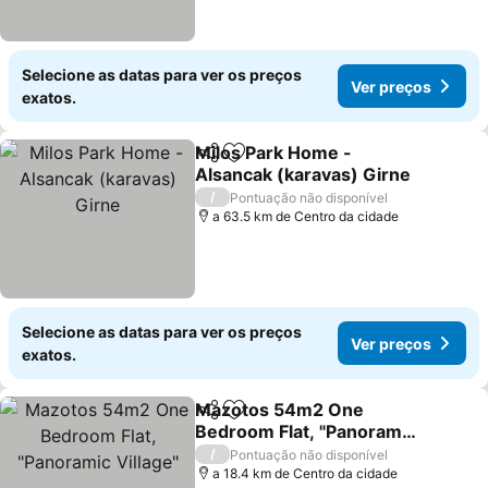
Selecione as datas para ver os preços
Ver preços
exatos.
Milos Park Home -
Partilhar
Adicionar aos favoritos
Alsancak (karavas) Girne
/
Pontuação não disponível
a 63.5 km de Centro da cidade
Selecione as datas para ver os preços
Ver preços
exatos.
Mazotos 54m2 One
Partilhar
Adicionar aos favoritos
Bedroom Flat, "Panoramic
Village"
/
Pontuação não disponível
a 18.4 km de Centro da cidade