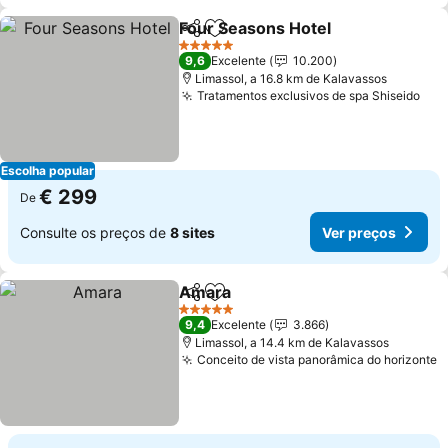
Four Seasons Hotel
Partilhar
Adicionar aos favoritos
5 Estrelas
9,6
Excelente
10.200
Limassol, a 16.8 km de Kalavassos
Tratamentos exclusivos de spa Shiseido
Escolha popular
€ 299
De
Consulte os preços de
8 sites
Ver preços
Amara
Partilhar
Adicionar aos favoritos
5 Estrelas
9,4
Excelente
3.866
Limassol, a 14.4 km de Kalavassos
Conceito de vista panorâmica do horizonte