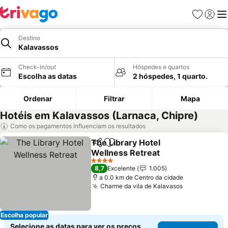
Favoritos
Iniciar
Me
Destino
Kalavassos
Check-in/out
Hóspedes e quartos
Escolha as datas
2 hóspedes, 1 quarto.
Ordenar
Filtrar
Mapa
Hotéis em Kalavassos (Larnaca, Chipre)
Como os pagamentos influenciam os resultados
The Library Hotel
Partilhar
Adicionar aos favoritos
Wellness Retreat
4 Estrelas
8,7
Excelente
1.005
a 0.0 km de Centro da cidade
Charme da vila de Kalavasos
Escolha popular
Selecione as datas para ver os preços