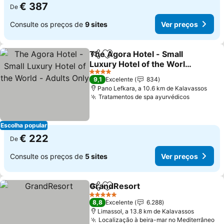
€ 387
De
Consulte os preços de
9 sites
Ver preços
The Agora Hotel - Small
Partilhar
Adicionar aos favoritos
Luxury Hotel of the World
- Adults Only
4 Estrelas
9,1
Excelente
834
Pano Lefkara, a 10.6 km de Kalavassos
Tratamentos de spa ayurvédicos
Escolha popular
€ 222
De
Consulte os preços de
5 sites
Ver preços
GrandResort
Partilhar
Adicionar aos favoritos
5 Estrelas
8,8
Excelente
6.288
Limassol, a 13.8 km de Kalavassos
Localização à beira-mar no Mediterrâneo