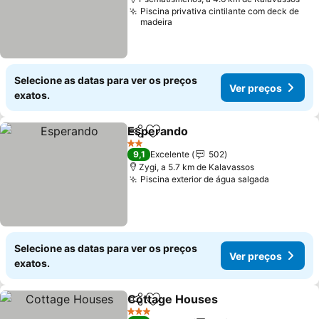
Piscina privativa cintilante com deck de
madeira
Selecione as datas para ver os preços
Ver preços
exatos.
Esperando
Partilhar
Adicionar aos favoritos
2 Estrelas
9,1
Excelente
502
Zygi, a 5.7 km de Kalavassos
Piscina exterior de água salgada
Selecione as datas para ver os preços
Ver preços
exatos.
Cottage Houses
Partilhar
Adicionar aos favoritos
3 Estrelas