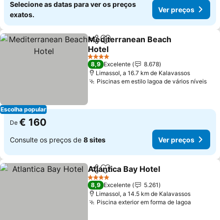
Selecione as datas para ver os preços
Ver preços
exatos.
Mediterranean Beach
Partilhar
Adicionar aos favoritos
Hotel
4 Estrelas
8,9
Excelente
8.678
Limassol, a 16.7 km de Kalavassos
Piscinas em estilo lagoa de vários níveis
Escolha popular
€ 160
De
Consulte os preços de
8 sites
Ver preços
Atlantica Bay Hotel
Partilhar
Adicionar aos favoritos
4 Estrelas
8,9
Excelente
5.261
Limassol, a 14.5 km de Kalavassos
Piscina exterior em forma de lagoa