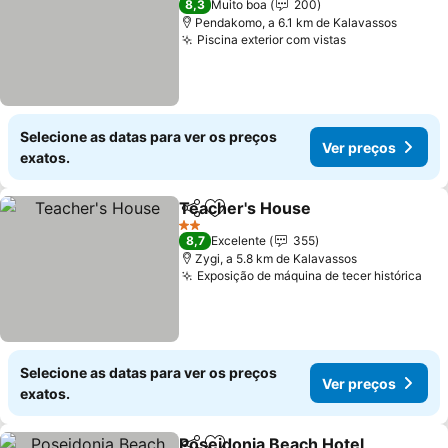
8,3
Muito boa
200
Pendakomo, a 6.1 km de Kalavassos
Piscina exterior com vistas
Selecione as datas para ver os preços
Ver preços
exatos.
Teacher's House
Partilhar
Adicionar aos favoritos
2 Estrelas
8,7
Excelente
355
Zygi, a 5.8 km de Kalavassos
Exposição de máquina de tecer histórica
Selecione as datas para ver os preços
Ver preços
exatos.
Poseidonia Beach Hotel