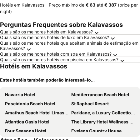
Hotéis em Kalavassos -
Preço máximo
de
‎€ 63
até
‎€ 387
(price per
night)
Perguntas Frequentes sobre Kalavassos
Quais são os melhores hotéis em Kalavassos?
Quais são os melhores hotéis de luxo em Kalavassos?
Quais são os melhores hotéis que aceitam animais de estimação em
Kalavassos?
Quais são os melhores hotéis com spa em Kalavassos?
Quais são os melhores hotéis com piscina em Kalavassos?
Hotéis em Kalavassos
Estes hotéis também poderão interessá-lo...
Navarria Hotel
Mediterranean Beach Hotel
Poseidonia Beach Hotel
St Raphael Resort
Amathus Beach Hotel Limassol
Parklane, a Luxury Collection Resort & Spa, Limassol
Atlantica Oasis Hotel
The Library Hotel Wellness Retreat
Four Seasons Hotel
Eveleos Country House
Amara
Stratos ArtDeco House