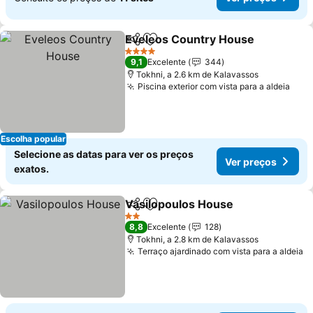
Eveleos Country House
Partilhar
Adicionar aos favoritos
4 Estrelas
9,1
Excelente
344
Tokhni, a 2.6 km de Kalavassos
Piscina exterior com vista para a aldeia
Escolha popular
Selecione as datas para ver os preços
Ver preços
exatos.
Vasilopoulos House
Partilhar
Adicionar aos favoritos
2 Estrelas
8,8
Excelente
128
Tokhni, a 2.8 km de Kalavassos
Terraço ajardinado com vista para a aldeia