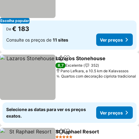
Escolha popular
€ 183
De
Consulte os preços de
11 sites
Ver preços
Lazaros Stonehouse
Partilhar
Adicionar aos favoritos
8,7
Excelente
352
Pano Lefkara, a 10.5 km de Kalavassos
Quartos com decoração cipriota tradicional
Selecione as datas para ver os preços
Ver preços
exatos.
St Raphael Resort
Partilhar
Adicionar aos favoritos