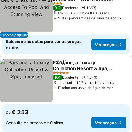
To Pool And Stunning
3 Estrelas
9,2
Excelente
1.663
View
Tokhni, a 2.8 km de Kalavassos
Vistas panorâmicas da Taverna Tochni
Escolha popular
Selecione as datas para ver os preços
Ver preços
exatos.
Parklane, a Luxury
Partilhar
Adicionar aos favoritos
Collection Resort & Spa,
Limassol
5 Estrelas
9,4
Excelente
4.849
Limassol, a 12.7 km de Kalavassos
Piscina exclusiva de água do mar
€ 253
De
Consulte os preços de
9 sites
Ver preços