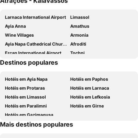
Atrações - Kalavassos
Cyprus Villages
Vasilikos House
Larnaca International Airport
Limassol
Cyprus Villages - Bed & Breakfast - With Access To Pool And Stunning View
Vasilopoulos House
Ayia Anna
Amathus
Porfyrios Country House
Lazaros Stonehouse
Wine Villages
Armonia
Atlantica Bay Hotel
ROBINSON CYPRUS
Ayia Napa Cathedrical Church
Afroditi
Ercan International Airport
Tochni
Destinos populares
Kalavasos Dam
Zigi
Kalavasos-Tenta
Agios Georgios Alamanos Beach
Hotéis em Ayia Napa
Hotéis em Paphos
Kellaki
Santa Marina Retreat
Hotéis em Protaras
Hotéis em Larnaca
Vouppa
Finikaria
Hotéis em Limassol
Hotéis em Lefkosia
Alaminos
Northewest Pitsilia
Hotéis em Paralimni
Hotéis em Girne
Mckenzie Beach
Hantara WaterFall
Hotéis em Gazimagusa
Boxing Day
Akti Olympion A Beach
Mais destinos populares