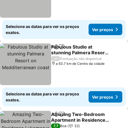
Selecione as datas para ver os preços
Ver preços
exatos.
Fabulous Studio at
Partilhar
Adicionar aos favoritos
stunning Palmera Resort
on Medditerranean coast
/
Pontuação não disponível
a 63.7 km de Centro da cidade
Selecione as datas para ver os preços
Ver preços
exatos.
Amazing Two-Bedroom
Partilhar
Adicionar aos favoritos
Apartment in Residence
Lukomorye D1 with
7,7
Boa
32