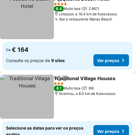
Partilhar
Adicionar aos favoritos
4 Estrelas
8,4
Muito boa
2.867
Limassol, a 16.4 km de Kalavassos
Bar e restaurante Wanax Beach
€ 164
De
Consulte os preços de
9 sites
Ver preços
Traditional Village Houses
Partilhar
Adicionar aos favoritos
3 Estrelas
8,1
Muito boa
69
Skarinou, a 8.0 km de Kalavassos
Selecione as datas para ver os preços
Ver preços
exatos.