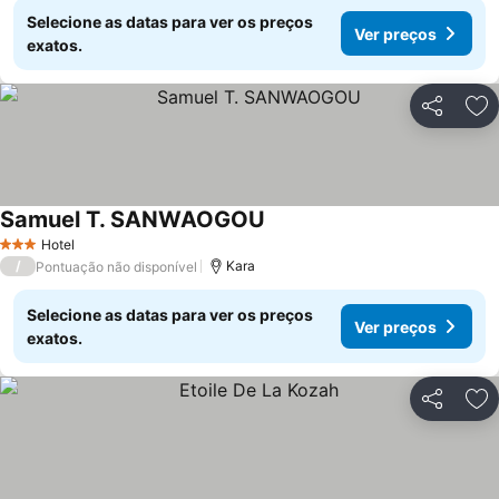
Selecione as datas para ver os preços
Ver preços
exatos.
Partilhar
Ad
Samuel T. SANWAOGOU
Ver preços
Hotel
3 Estrelas
/
Kara
Pontuação não disponível
Selecione as datas para ver os preços
Ver preços
exatos.
Partilhar
Ad