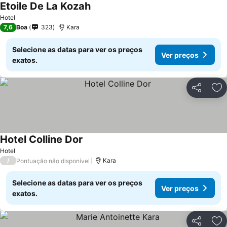
Etoile De La Kozah
Ver preços
Hotel
7,6
Boa
323
Kara
Selecione as datas para ver os preços
Ver preços
exatos.
Partilhar
Ad
Hotel Colline Dor
Ver preços
Hotel
/
Kara
Pontuação não disponível
Selecione as datas para ver os preços
Ver preços
exatos.
Partilhar
Ad