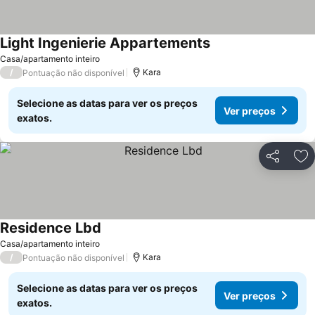
Light Ingenierie Appartements
Ver preços
Casa/apartamento inteiro
/
Kara
Pontuação não disponível
Selecione as datas para ver os preços
Ver preços
exatos.
Partilhar
Ad
Residence Lbd
Ver preços
Casa/apartamento inteiro
/
Kara
Pontuação não disponível
Selecione as datas para ver os preços
Ver preços
exatos.