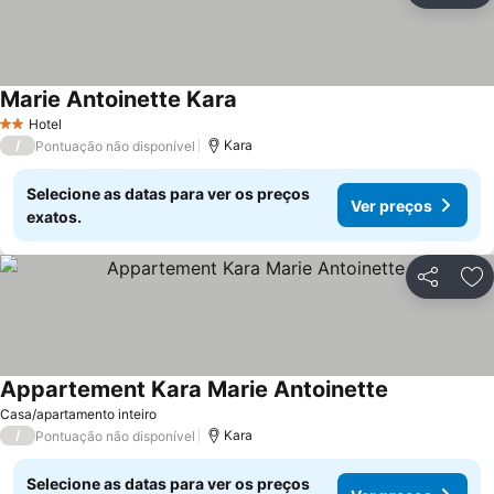
Marie Antoinette Kara
Ver preços
Hotel
2 Estrelas
/
Kara
Pontuação não disponível
Selecione as datas para ver os preços
Ver preços
exatos.
Partilhar
Ad
Appartement Kara Marie Antoinette
Ver preços
Casa/apartamento inteiro
/
Kara
Pontuação não disponível
Selecione as datas para ver os preços