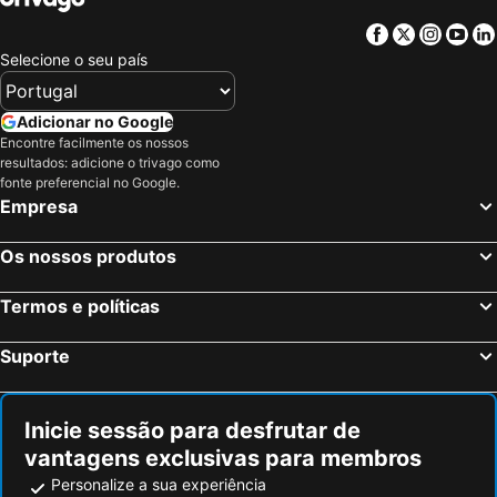
Facebook
Twitter
Insta
Yo
Hotéis em Sul de Espanha
Hotéis em Málaga
Selecione o seu país
Hotéis em Minorca
Hotéis em Galiza
Hotéis em Andaluzia
Hotéis em Maiorca
Adicionar no Google
Hotéis em Douro
Hotéis em Ilha do Sal
Encontre facilmente os nossos
Hotéis em Ibiza
Hotéis em Região de Lisboa
resultados: adicione o trivago como
fonte preferencial no Google.
Hotéis em Serra da Estrela
Hotéis em Tenerife
Empresa
Hotéis em Costa da Luz
Hotéis em São Miguel
Os nossos produtos
Hotéis em Gran Canaria
Hotéis em Malta
Hotéis em Costa de Almería
Hotéis em Região de Viana do Castelo
Termos e políticas
Suporte
Inicie sessão para desfrutar de
vantagens exclusivas para membros
Personalize a sua experiência