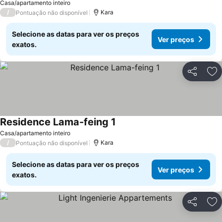
Casa/apartamento inteiro
/
Kara
Pontuação não disponível
Selecione as datas para ver os preços
Ver preços
exatos.
Partilhar
Ad
Residence Lama-feing 1
Ver preços
Casa/apartamento inteiro
/
Kara
Pontuação não disponível
Selecione as datas para ver os preços
Ver preços
exatos.
Partilhar
Ad