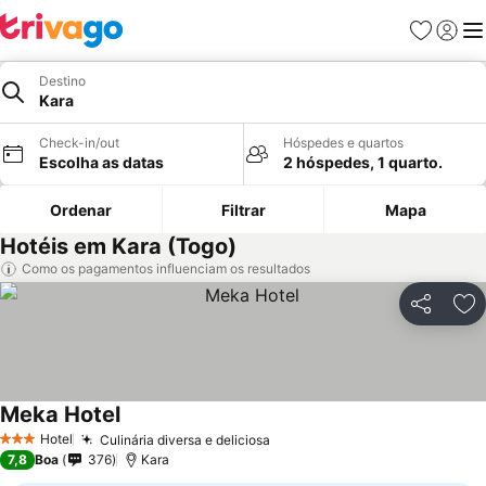
Favoritos
Iniciar
Me
Destino
Kara
Check-in/out
Hóspedes e quartos
Escolha as datas
2 hóspedes, 1 quarto.
Ordenar
Filtrar
Mapa
Hotéis em Kara (Togo)
Como os pagamentos influenciam os resultados
Partilhar
Ad
Meka Hotel
Ver preços
Hotel
Culinária diversa e deliciosa
Ver preços
3 Estrelas
7,8
Boa
376
Kara