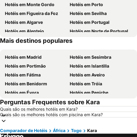
Hotéis em Monte Gordo
Hotéis em Porto
Hotéis em Figueira da Foz
Hotéis em Sevilha
Hotéis em Algarve
Hotéis em Portugal
Hotéis em Alentejo
Hotéis em Norte de Portugal
Mais destinos populares
Hotéis em Madeira
Hotéis em Espanha
Hotéis em Madrid
Hotéis em Sesimbra
Hotéis em Portimão
Hotéis em Islantilla
Hotéis em Fátima
Hotéis em Aveiro
Hotéis em Benidorm
Hotéis em Tróia
Hotéis em Évora
Hotéis em Peniche
Perguntas Frequentes sobre Kara
Hotéis em Porto Santo
Hotéis em Barcelona
Quais são os melhores hotéis em Kara?
Hotéis em Sangenjo
Hotéis em Nazaré
Quais são os melhores hotéis com piscina em Kara?
Hotéis em Vigo
Hotéis em Vila Nova de Milfontes
Hotéis em Isla Canela
Hotéis em Roma
Comparador de Hotéis
África
Togo
Kara
Hotéis em Vilamoura
Hotéis em Centro de Portugal