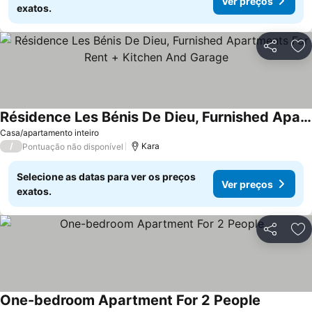
Ver preços
exatos.
Partilhar
Ad
Résidence Les Bénis De Dieu, Furnished Apartments For Rent + Kitchen And Garage
Ver preços
Casa/apartamento inteiro
/
Kara
Pontuação não disponível
Selecione as datas para ver os preços
Ver preços
exatos.
Partilhar
Ad
One-bedroom Apartment For 2 People
Ver preço