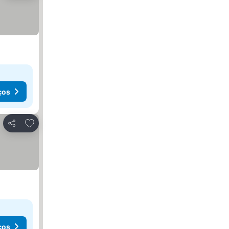
ços
Adicionar aos favoritos
Partilhar
ços