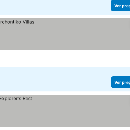
Ver pre
Ver pre