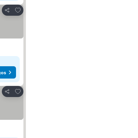
Adicionar aos favoritos
Partilhar
ços
Adicionar aos favoritos
Partilhar