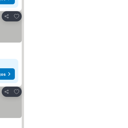
Adicionar aos favoritos
Partilhar
ços
Adicionar aos favoritos
Partilhar