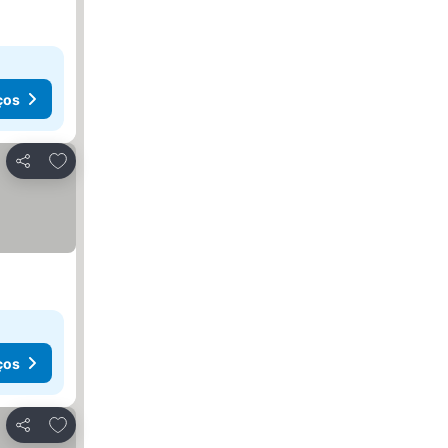
ços
Adicionar aos favoritos
Partilhar
ços
Adicionar aos favoritos
Partilhar