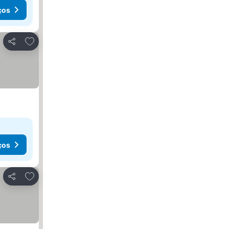
ços
Adicionar aos favoritos
Partilhar
ços
Adicionar aos favoritos
Partilhar