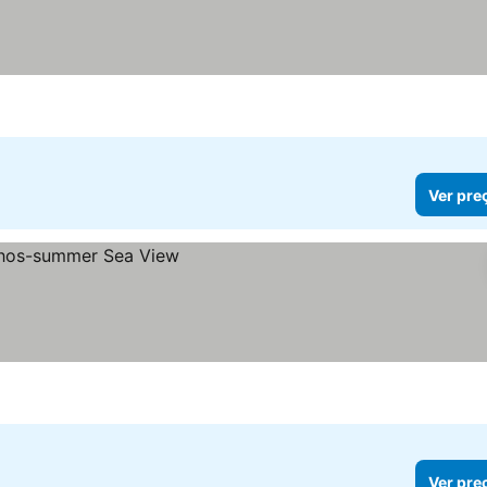
Ver pre
Ver pre