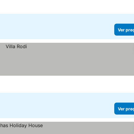
Ver pre
Ver pre