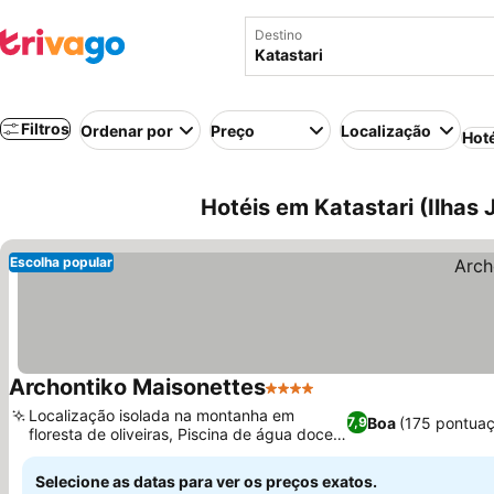
Destino
Filtros
Ordenar por
Preço
Localização
Hot
Hotéis em Katastari (Ilhas 
Escolha popular
Archontiko Maisonettes
4 Estrelas
Localização isolada na montanha em
Boa
(175 pontuaç
7,9
floresta de oliveiras, Piscina de água doce
com bar
Selecione as datas para ver os preços exatos.