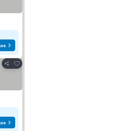
ços
Adicionar aos favoritos
Partilhar
ços