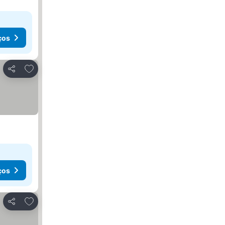
ços
Adicionar aos favoritos
Partilhar
ços
Adicionar aos favoritos
Partilhar