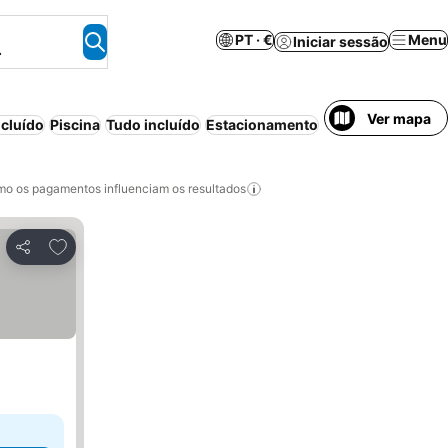
PT · €
Menu
Iniciar sessão
.
Ver mapa
cluído
Piscina
Tudo incluído
Estacionamento
Praia
Meia-pensã
o os pagamentos influenciam os resultados
Adicionar aos favoritos
Partilhar