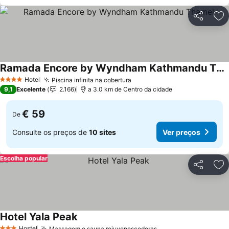
Partilhar
Ad
Ramada Encore by Wyndham Kathmandu Thamel
Hotel
Piscina infinita na cobertura
4 Estrelas
9,1
Excelente
2.166
a 3.0 km de Centro da cidade
€ 59
De
Consulte os preços de
10 sites
Ver preços
Escolha popular
Partilhar
Ad
Hotel Yala Peak
Hostel
Massagem e sauna rejuvenescedoras