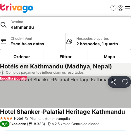
Favoritos
Iniciar
Me
Destino
Kathmandu
Check-in/out
Hóspedes e quartos
Escolha as datas
2 hóspedes, 1 quarto.
Ordenar
Filtrar
Mapa
Hotéis em Kathmandu (Madhya, Nepal)
Como os pagamentos influenciam os resultados
Escolha popular
Partilhar
Ad
Hotel Shanker-Palatial Heritage Kathmandu
Hotel
Piscina exterior tranquila
4 Estrelas
8,6
Excelente
8.333
a 2.5 km de Centro da cidade