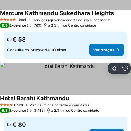
Mercure Kathmandu Sukedhara Heights
Hotel
Serviços rejuvenescedores de spa e massagem
5 Estrelas
9,3
Excelente
769
a 3.3 km de Centro da cidade
€ 58
De
Consulte os preços de
10 sites
Ver preços
Partilhar
Ad
Hotel Barahi Kathmandu
Hotel
Piscina infinita no terraço com vistas
4 Estrelas
9,5
Excelente
3.415
a 2.3 km de Centro da cidade
€ 80
De