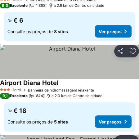
3 Estrelas
9,0
Excelente
1.398
a 2.6 km de Centro da cidade
€ 6
De
Consulte os preços de
8 sites
Ver preços
Partilhar
Ad
Airport Diana Hotel
Hotel
Banheira de hidromassagem relaxante
3 Estrelas
9,1
Excelente
844
a 2.0 km de Centro da cidade
€ 18
De
Consulte os preços de
5 sites
Ver preços