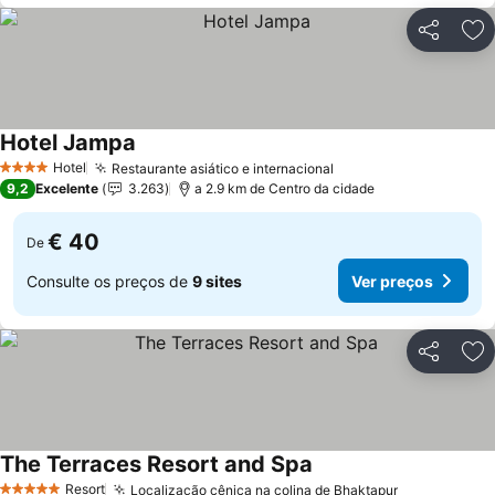
Partilhar
Ad
Hotel Jampa
Hotel
Restaurante asiático e internacional
4 Estrelas
9,2
Excelente
3.263
a 2.9 km de Centro da cidade
€ 40
De
Consulte os preços de
9 sites
Ver preços
Partilhar
Ad
The Terraces Resort and Spa
Resort
Localização cênica na colina de Bhaktapur