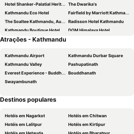
Hotel Shanker-Palatial Heritage Kathmandu
The Dwarika's
Kathmandu Eco Hotel
Fairfield by Marriott Kathmandu
The Soaltee Kathmandu, Autograph Collection
Radisson Hotel Kathmandu
Kathmandu Boutique Hotel
DOM Himalaya Hotel
Atrações - Kathmandu
Hotel Yak & Yeti
Mercure Kathmandu Sukedhara Heights
Hotel Barahi Kathmandu
Holiday Inn Express Kathmandu Naxal by IHG
Kathmandu Airport
Kathmandu Durbar Square
Aloft by Marriott Kathmandu Thamel
Oasis Kathmandu Hotel
Kathmandu Valley
Pashupatinath
Family Peace House
Hotel Friends Home
Everest Experience - Buddha Air
Bouddhanath
Kantipur Temple House
Hotel Harsha Nepal
Swayambunath
Nepali Heritage Hotel
Yellow Pagoda Hotel
Hotel Arati Pvt. Ltd.
Hotel Gallery Nepal
Destinos populares
Gaju Suite Hotel
Hotel Black Diamond
Andes House
Hotel Kathmandu Inn
Hotéis em Nagarkot
Hotéis em Chitwan
Hotel Thamel
Mila Hotel
Hotéis em Lalitpur
Hotéis em Kirtipur
Kathmandu Business Hotel
Hotel Abi International
Hotéis em Hetauda
Hotéis em Bharatpur