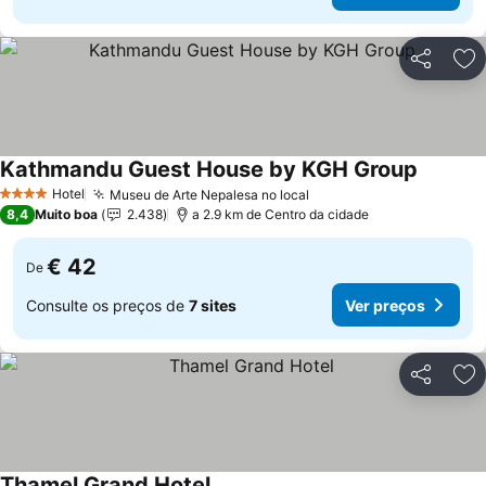
Partilhar
Ad
Kathmandu Guest House by KGH Group
Hotel
Museu de Arte Nepalesa no local
4 Estrelas
8,4
Muito boa
2.438
a 2.9 km de Centro da cidade
€ 42
De
Consulte os preços de
7 sites
Ver preços
Partilhar
Ad
Thamel Grand Hotel