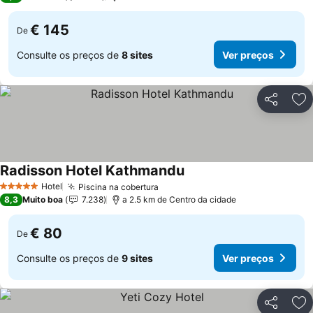
€ 145
De
Consulte os preços de
8 sites
Ver preços
Partilhar
Ad
Radisson Hotel Kathmandu
Hotel
Piscina na cobertura
5 Estrelas
8,3
Muito boa
7.238
a 2.5 km de Centro da cidade
€ 80
De
Consulte os preços de
9 sites
Ver preços
Partilhar
Ad