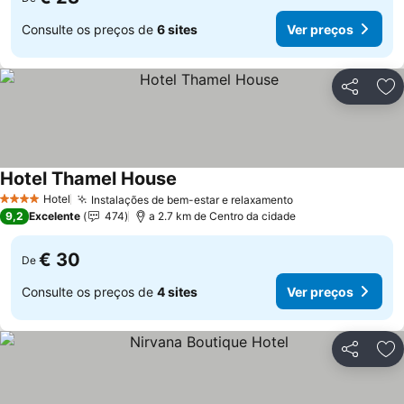
Consulte os preços de
6 sites
Ver preços
Partilhar
Ad
Hotel Thamel House
Hotel
Instalações de bem-estar e relaxamento
4 Estrelas
9,2
Excelente
474
a 2.7 km de Centro da cidade
€ 30
De
Consulte os preços de
4 sites
Ver preços
Partilhar
Ad