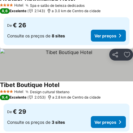
Hotel
Spa e salão de beleza dedicados
4 Estrelas
8,6
Excelente
2.143
a 3.0 km de Centro da cidade
€ 26
De
Consulte os preços de
8 sites
Ver preços
Partilhar
Ad
Tibet Boutique Hotel
Hotel
Design cultural tibetano
4 Estrelas
9,4
Excelente
2.053
a 2.8 km de Centro da cidade
€ 29
De
Consulte os preços de
3 sites
Ver preços