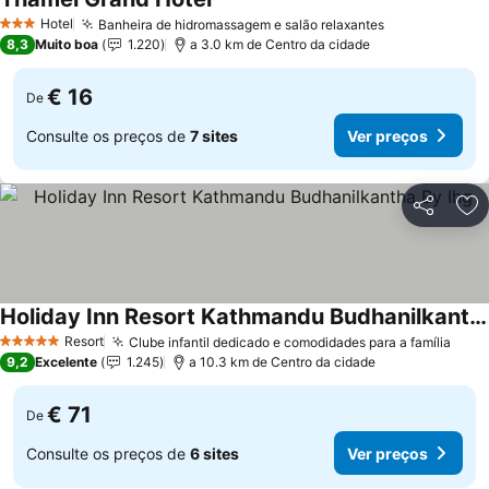
Hotel
Banheira de hidromassagem e salão relaxantes
3 Estrelas
8,3
Muito boa
1.220
a 3.0 km de Centro da cidade
€ 16
De
Consulte os preços de
7 sites
Ver preços
Partilhar
Ad
Holiday Inn Resort Kathmandu Budhanilkantha By Ihg
Resort
Clube infantil dedicado e comodidades para a família
5 Estrelas
9,2
Excelente
1.245
a 10.3 km de Centro da cidade
€ 71
De
Consulte os preços de
6 sites
Ver preços