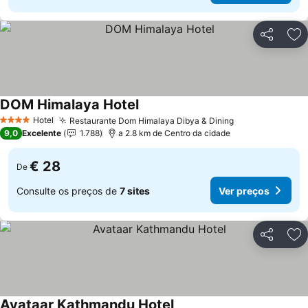
Partilhar
Ad
DOM Himalaya Hotel
Hotel
Restaurante Dom Himalaya Dibya & Dining
4 Estrelas
9,0
Excelente
1.788
a 2.8 km de Centro da cidade
€ 28
De
Consulte os preços de
7 sites
Ver preços
Partilhar
Ad
Avataar Kathmandu Hotel