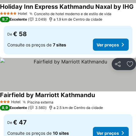
Holiday Inn Express Kathmandu Naxal by IHG
Hotel
Conceito de hotel moderno e de estilo de vida
5 Estrelas
9,7
Excelente
2.049
a 1.9 km de Centro da cidade
€ 58
De
Consulte os preços de
7 sites
Ver preços
Partilhar
Ad
Fairfield by Marriott Kathmandu
Hotel
Piscina externa
3 Estrelas
8,9
Excelente
3.560
a 2.5 km de Centro da cidade
€ 47
De
Consulte os preços de
10 sites
Ver preços