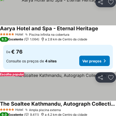
Partilhar
Ad
Aarya Hotel and Spa - Eternal Heritage
Hotel
Piscina infinita na cobertura
5 Estrelas
9,5
Excelente
1.064
a 2.8 km de Centro da cidade
€ 76
De
Consulte os preços de
4 sites
Ver preços
Escolha popular
Partilhar
Ad
The Soaltee Kathmandu, Autograph Collection
Hotel
Ampla piscina externa
5 Estrelas
9,0
Excelente
9.411
a 4.2 km de Centro da cidade