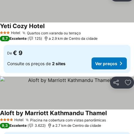
Yeti Cozy Hotel
Hotel
Quartos com varanda ou terraço
3 Estrelas
8,7
Excelente
125
a 2.9 km de Centro da cidade
€ 9
De
Consulte os preços de
2 sites
Ver preços
Partilhar
Ad
Aloft by Marriott Kathmandu Thamel
Hotel
Piscina na cobertura com vistas panorâmicas
4 Estrelas
9,3
Excelente
3.622
a 2.7 km de Centro da cidade