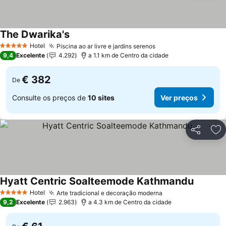
The Dwarika's
Hotel
Piscina ao ar livre e jardins serenos
5 Estrelas
9,4
Excelente
4.292
a 1.1 km de Centro da cidade
€ 382
De
Consulte os preços de
10 sites
Ver preços
Partilhar
Ad
Hyatt Centric Soalteemode Kathmandu
Hotel
Arte tradicional e decoração moderna
5 Estrelas
9,2
Excelente
2.963
a 4.3 km de Centro da cidade