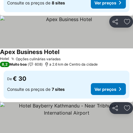
Consulte os preços de
8 sites
Ver preços
Partilhar
Ad
Apex Business Hotel
Hotel
Opções culinárias variadas
8,2
Muito boa
608
a 2.6 km de Centro da cidade
€ 30
De
Consulte os preços de
7 sites
Ver preços
Partilhar
Ad