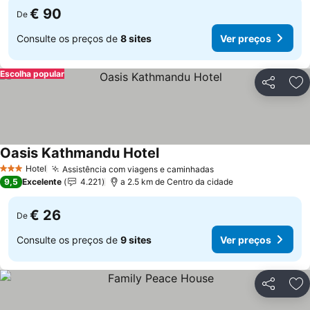
€ 90
De
Consulte os preços de
8 sites
Ver preços
Escolha popular
Partilhar
Ad
Oasis Kathmandu Hotel
Hotel
Assistência com viagens e caminhadas
3 Estrelas
9,5
Excelente
4.221
a 2.5 km de Centro da cidade
€ 26
De
Consulte os preços de
9 sites
Ver preços
Partilhar
Ad