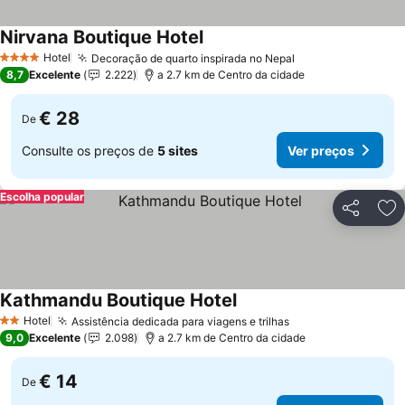
Nirvana Boutique Hotel
Hotel
Decoração de quarto inspirada no Nepal
4 Estrelas
8,7
Excelente
2.222
a 2.7 km de Centro da cidade
€ 28
De
Consulte os preços de
5 sites
Ver preços
Escolha popular
Partilhar
Ad
Kathmandu Boutique Hotel
Hotel
Assistência dedicada para viagens e trilhas
2 Estrelas
9,0
Excelente
2.098
a 2.7 km de Centro da cidade
€ 14
De