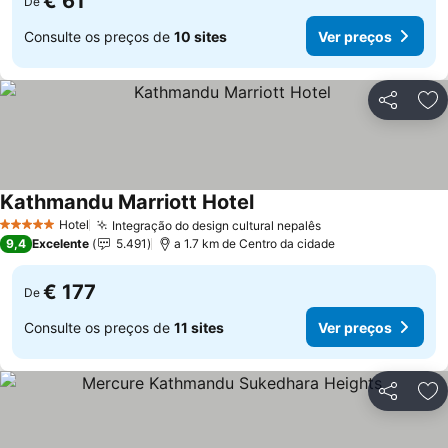
€ 61
De
Consulte os preços de
10 sites
Ver preços
Partilhar
Ad
Kathmandu Marriott Hotel
Hotel
Integração do design cultural nepalês
5 Estrelas
9,4
Excelente
5.491
a 1.7 km de Centro da cidade
€ 177
De
Consulte os preços de
11 sites
Ver preços
Partilhar
Ad