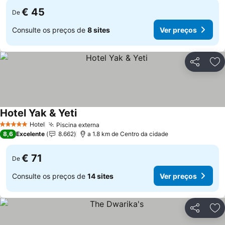
€ 45
De
Consulte os preços de
8 sites
Ver preços
Partilhar
Ad
Hotel Yak & Yeti
Hotel
Piscina externa
5 Estrelas
8,6
Excelente
8.662
a 1.8 km de Centro da cidade
€ 71
De
Consulte os preços de
14 sites
Ver preços
Partilhar
Ad