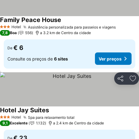
Family Peace House
Hotel
Assistência personalizada para passeios e viagens
3 Estrelas
7,8
Boa
556
a 3.2 km de Centro da cidade
€ 6
De
Consulte os preços de
6 sites
Ver preços
Partilhar
Ad
Hotel Jay Suites
Hotel
Spa para relaxamento total
3 Estrelas
9,1
Excelente
1.132
a 2.4 km de Centro da cidade
€ 23
De