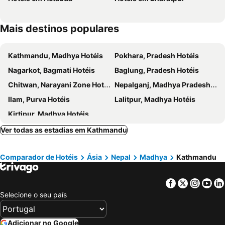
Hotel Triratna
Yeti And Restaurant
Ocean
Aryal International
Mais destinos populares
Kuti
OYO 152 Kathmandu Airport Hotel
OYO 304 Hotel Manama
Kathmandu, Madhya Hotéis
Pokhara, Pradesh Hotéis
Nagarkot, Bagmati Hotéis
Baglung, Pradesh Hotéis
Chitwan, Narayani Zone Hotéis
Nepalganj, Madhya Pradesh Hotéis
Ilam, Purva Hotéis
Lalitpur, Madhya Hotéis
Kirtipur, Madhya Hotéis
Ver todas as estadias em Kathmandu
Comparador de Hotéis
Ásia
Nepal
Madhya
Kathmandu
Facebook
Twitter
Insta
Yo
Selecione o seu país
Adicionar no Google