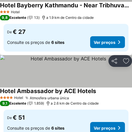
Hotel Bayberry Kathmandu - Near Tribhuvan International Airport
Hotel
3 Estrelas
9,8
Excelente
13
a 1.9 km de Centro da cidade
€ 27
De
Consulte os preços de
6 sites
Ver preços
Partilhar
Ad
Hotel Ambassador by ACE Hotels
Hotel
Atmosfera urbana única
4 Estrelas
9,1
Excelente
1.859
a 2.6 km de Centro da cidade
€ 51
De
Consulte os preços de
6 sites
Ver preços