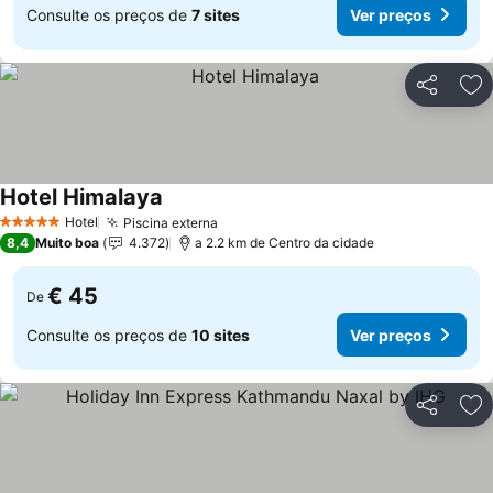
Consulte os preços de
7 sites
Ver preços
Partilhar
Ad
Hotel Himalaya
Hotel
Piscina externa
5 Estrelas
8,4
Muito boa
4.372
a 2.2 km de Centro da cidade
€ 45
De
Consulte os preços de
10 sites
Ver preços
Partilhar
Ad