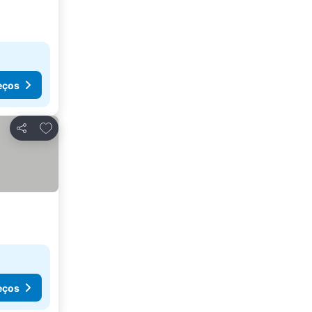
eços
Adicionar aos favoritos
Partilhar
eços