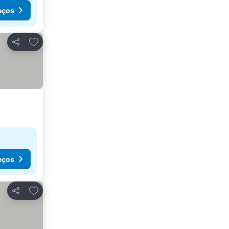
eços
Adicionar aos favoritos
Partilhar
eços
Adicionar aos favoritos
Partilhar