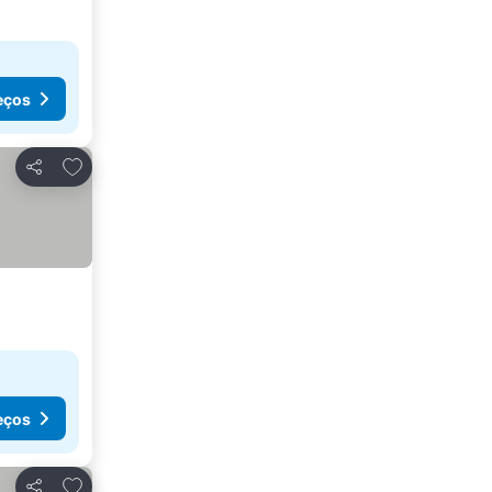
eços
Adicionar aos favoritos
Partilhar
eços
Adicionar aos favoritos