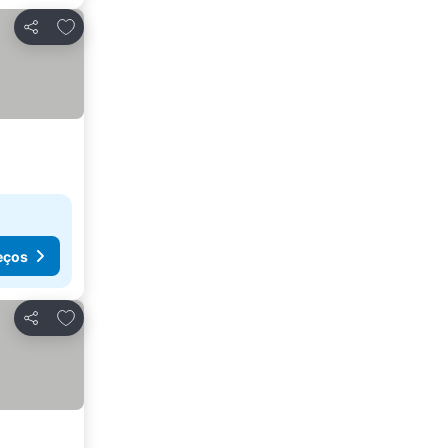
Adicionar aos favoritos
Partilhar
eços
Adicionar aos favoritos
Partilhar