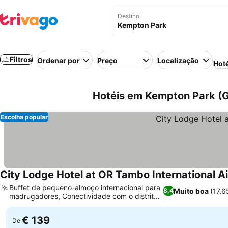
Destino
Filtros
Ordenar por
Preço
Localização
Hot
Hotéis em Kempton Park (G
Escolha popular
City Lodge Hotel at OR Tambo International A
Buffet de pequeno-almoço internacional para
Muito boa
(17.
8,4
madrugadores, Conectividade com o distrito
de Kempton Park
€ 139
De