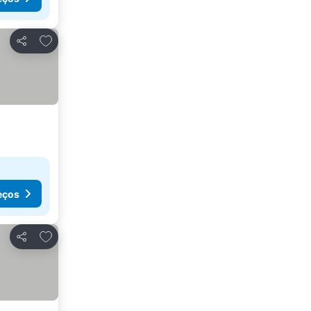
Adicionar aos favoritos
Partilhar
eços
Adicionar aos favoritos
Partilhar