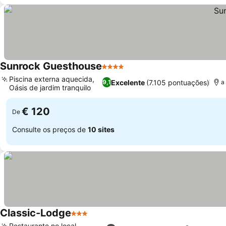
Sunrock Guesthouse
4 Estrelas
Piscina externa aquecida,
Excelente
(7.105 pontuações)
9,1
a
Oásis de jardim tranquilo
€ 120
De
Consulte os preços de
10 sites
Classic-Lodge
3 Estrelas
Restaurante no local,