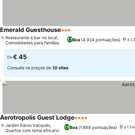
Emerald Guesthouse
3 Estrelas
Restaurante e bar no local,
Boa
(4.924 pontuações)
7,7
a 2.
Comodidades para famílias
€ 45
De
Consulte os preços de
10 sites
Aerotropolis Guest Lodge
4 Estrelas
Jardim Karoo tranquilo,
Boa
(1.868 pontuações)
7,9
a 1.5 
Quartos com tema africano