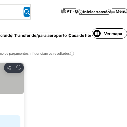
PT · €
Menu
Iniciar sessão
.
Ver mapa
cluído
Transfer de/para aeroporto
Casa de hóspedes
Casa/apart
o os pagamentos influenciam os resultados
Adicionar aos favoritos
Partilhar