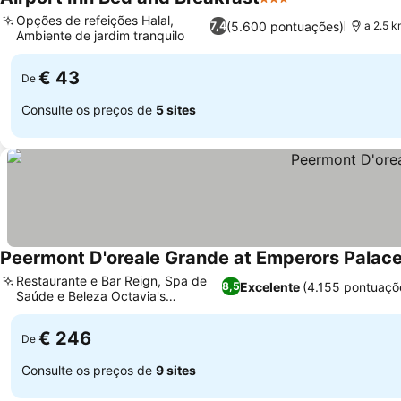
3 Estrelas
Opções de refeições Halal,
(5.600 pontuações)
7,4
a 2.5 k
Ambiente de jardim tranquilo
€ 43
De
Consulte os preços de
5 sites
Peermont D'oreale Grande at Emperors Palac
Restaurante e Bar Reign, Spa de
Excelente
(4.155 pontuaçõ
8,5
Saúde e Beleza Octavia's
Sensorium
€ 246
De
Consulte os preços de
9 sites