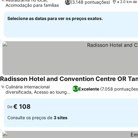
(3.148 pontuações)
7,3
a 2.0 km de
Acomodação para famílias
Selecione as datas para ver os preços exatos.
Radisson Hotel and Convention Centre OR Ta
Culinária internacional
Excelente
(7.058 pontuações
8,7
diversificada, Acesso ao lounge
executivo
€ 108
De
Consulte os preços de
3 sites