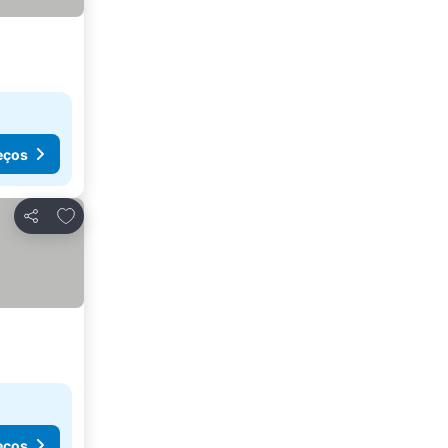
eços
Adicionar aos favoritos
Partilhar
eços