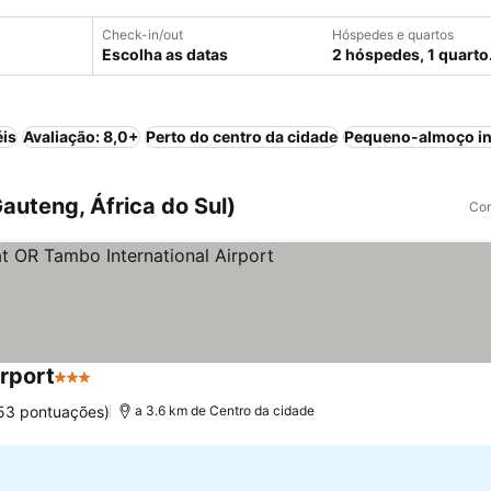
Check-in/out
Hóspedes e quartos
Escolha as datas
2 hóspedes, 1 quarto
éis
Avaliação: 8,0+
Perto do centro da cidade
Pequeno-almoço in
auteng, África do Sul)
Com
irport
3 Estrelas
653 pontuações)
a 3.6 km de Centro da cidade