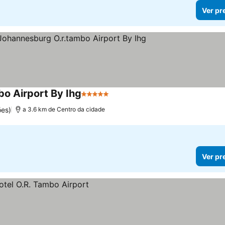
Ver pr
bo Airport By Ihg
5 Estrelas
es)
a 3.6 km de Centro da cidade
Ver pr