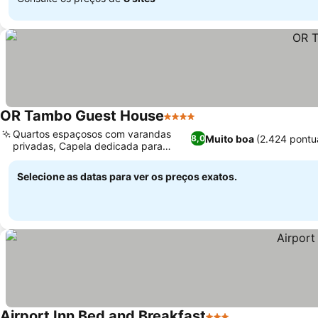
OR Tambo Guest House
4 Estrelas
Quartos espaçosos com varandas
Muito boa
(2.424 pontu
8,0
privadas, Capela dedicada para
casamentos
Selecione as datas para ver os preços exatos.
Airport Inn Bed and Breakfast