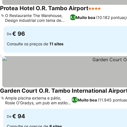
Protea Hotel O.R. Tambo Airport
4 Estrelas
O Restaurante The Warehouse,
Muito boa
(10.182 pontuaç
8,2
Design industrial com tema de
aviação
€ 96
De
Consulte os preços de
11 sites
Garden Court O.R. Tambo International Airpor
Ampla piscina externa e pátio,
Muito boa
(11.945 pontua
8,0
Rosie O'Gradys, um pub em estilo
irlandês
€ 94
De
Consulte os preços de
8 sites