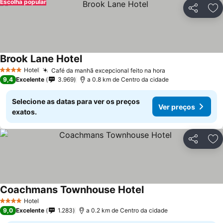
Escolha popular
Partilhar
Ad
Brook Lane Hotel
Ver preços
Hotel
Café da manhã excepcional feito na hora
Ver preços
4 Estrelas
9,4
Excelente
3.969
a 0.8 km de Centro da cidade
Selecione as datas para ver os preços
Ver preços
exatos.
Partilhar
Ad
Coachmans Townhouse Hotel
Ver preços
Hotel
4 Estrelas
9,0
Excelente
1.283
a 0.2 km de Centro da cidade