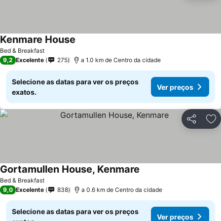
Kenmare House
Ver preços
Bed & Breakfast
9,2
Excelente
275
a 1.0 km de Centro da cidade
Selecione as datas para ver os preços
Ver preços
exatos.
Partilhar
Ad
Gortamullen House, Kenmare
Ver preços
Bed & Breakfast
9,0
Excelente
838
a 0.6 km de Centro da cidade
Selecione as datas para ver os preços
Ver preços