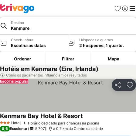
Favoritos
Iniciar
Me
Destino
Kenmare
Check-in/out
Hóspedes e quartos
Escolha as datas
2 hóspedes, 1 quarto.
Ordenar
Filtrar
Mapa
Hotéis em Kenmare (Eire, Irlanda)
Como os pagamentos influenciam os resultados
Escolha popular
Partilhar
Ad
Kenmare Bay Hotel & Resort
Ver preços
Hotel
Horário dedicado para crianças na piscina
Ver preços
3 Estrelas
8,6
Excelente
5.707
a 0.7 km de Centro da cidade