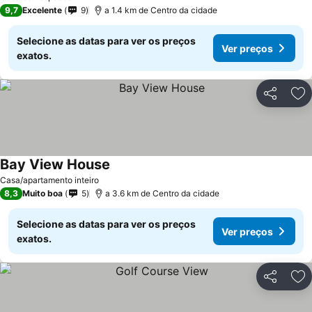
9,7
Excelente
9
a 1.4 km de Centro da cidade
Selecione as datas para ver os preços
Ver preços
exatos.
Partilhar
Ad
Bay View House
Ver preços
Casa/apartamento inteiro
8,3
Muito boa
5
a 3.6 km de Centro da cidade
Selecione as datas para ver os preços
Ver preços
exatos.
Partilhar
Ad