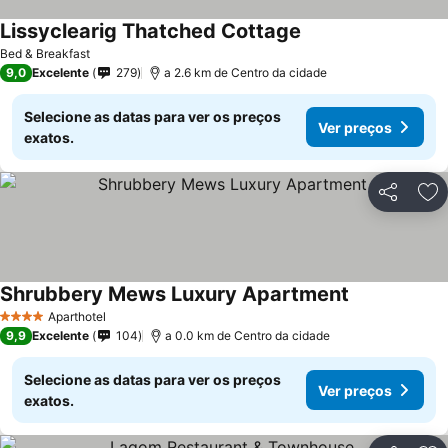
Lissyclearig Thatched Cottage
Ver preços
Bed & Breakfast
9,0
Excelente
279
a 2.6 km de Centro da cidade
Selecione as datas para ver os preços
Ver preços
exatos.
Partilhar
Ad
Shrubbery Mews Luxury Apartment
Ver preços
Aparthotel
4 Estrelas
9,9
Excelente
104
a 0.0 km de Centro da cidade
Selecione as datas para ver os preços
Ver preços
exatos.