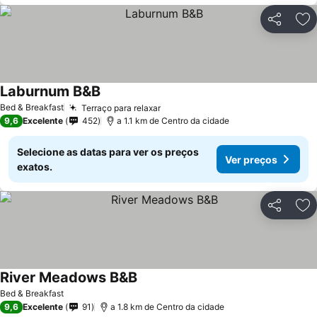
Partilhar
Ad
Laburnum B&B
Ver preços
Bed & Breakfast
Terraço para relaxar
Ver preços
9,6
Excelente
452
a 1.1 km de Centro da cidade
Selecione as datas para ver os preços
Ver preços
exatos.
Partilhar
Ad
River Meadows B&B
Ver preços
Bed & Breakfast
9,6
Excelente
91
a 1.8 km de Centro da cidade