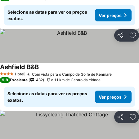
Selecione as datas para ver os preços
Ver preços
exatos.
Partilhar
Ad
Ashfield B&B
Ver preços
Hotel
Com vista para o Campo de Golfe de Kenmare
Ver preços
4 Estrelas
9,8
Excelente
482
a 1.1 km de Centro da cidade
Selecione as datas para ver os preços
Ver preços
exatos.
Partilhar
Ad