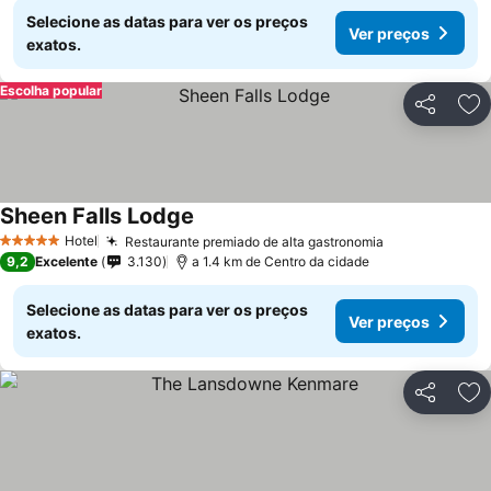
Selecione as datas para ver os preços
Ver preços
exatos.
Escolha popular
Partilhar
Ad
Sheen Falls Lodge
Ver preços
Hotel
Restaurante premiado de alta gastronomia
Ver preços
5 Estrelas
9,2
Excelente
3.130
a 1.4 km de Centro da cidade
Selecione as datas para ver os preços
Ver preços
exatos.
Partilhar
Ad