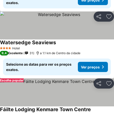
Ver preços
exatos.
Partilhar
Ad
Watersedge Seaviews
Ver preços
Hotel
4 Estrelas
9,4
Excelente
31
a 1.1 km de Centro da cidade
Selecione as datas para ver os preços
Ver preços
exatos.
Escolha popular
Partilhar
Ad
Fáilte Lodging Kenmare Town Centre
Ver preços