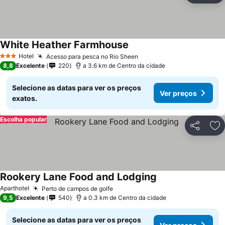
White Heather Farmhouse
Ver preços
Hotel
Acesso para pesca no Rio Sheen
Ver preços
3 Estrelas
8,8
Excelente
220
a 3.6 km de Centro da cidade
Selecione as datas para ver os preços
Ver preços
exatos.
Escolha popular
Partilhar
Ad
Rookery Lane Food and Lodging
Ver preços
Aparthotel
Perto de campos de golfe
Ver preços
9,5
Excelente
540
a 0.3 km de Centro da cidade
Selecione as datas para ver os preços