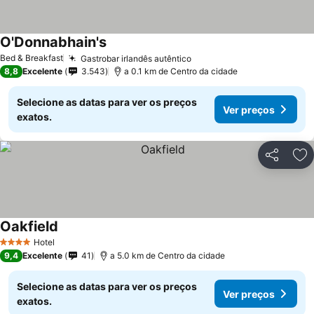
O'Donnabhain's
Ver preços
Bed & Breakfast
Gastrobar irlandês autêntico
Ver preços
8,8
Excelente
3.543
a 0.1 km de Centro da cidade
Selecione as datas para ver os preços
Ver preços
exatos.
Partilhar
Ad
Oakfield
Ver preços
Hotel
4 Estrelas
9,4
Excelente
41
a 5.0 km de Centro da cidade
Selecione as datas para ver os preços
Ver preços
exatos.