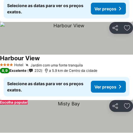
Selecione as datas para ver os preços
Ver preços
exatos.
Partilhar
Ad
Harbour View
Ver preços
Hotel
Jardim com uma fonte tranquila
Ver preços
4 Estrelas
8,9
Excelente
232
a 5.9 km de Centro da cidade
Selecione as datas para ver os preços
Ver preços
exatos.
Escolha popular
Partilhar
Ad