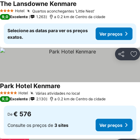
The Lansdowne Kenmare
Ver preços
Hotel
Quartos aconchegantes 'Little Nest'
Ver preços
4 Estrelas
9,0
Excelente
1.263
a 0.2 km de Centro da cidade
Selecione as datas para ver os preços
Ver preços
exatos.
Partilhar
Ad
Park Hotel Kenmare
Ver preços
Hotel
Várias atividades no local
Ver preços
5 Estrelas
9,0
Excelente
2.130
a 0.2 km de Centro da cidade
€ 576
De
Consulte os preços de
3 sites
Ver preços