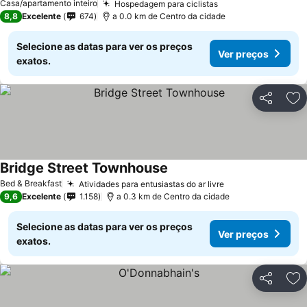
Casa/apartamento inteiro
Hospedagem para ciclistas
Ver preços
8,8
Excelente
674
a 0.0 km de Centro da cidade
Selecione as datas para ver os preços
Ver preços
exatos.
Partilhar
Ad
Bridge Street Townhouse
Ver preços
Bed & Breakfast
Atividades para entusiastas do ar livre
Ver preços
9,6
Excelente
1.158
a 0.3 km de Centro da cidade
Selecione as datas para ver os preços
Ver preços
exatos.
Partilhar
Ad