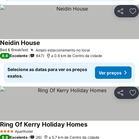
Partilhar
Ad
Neidin House
Ver preços
Bed & Breakfast
Amplo estacionamento no local
Ver preços
8,6
Excelente
847
a 0.6 km de Centro da cidade
Selecione as datas para ver os preços
Ver preços
exatos.
Partilhar
Ad
Ring Of Kerry Holiday Homes
Ver preços
Aparthotel
4 Estrelas
8,8
Excelente
26
a 5.7 km de Centro da cidade