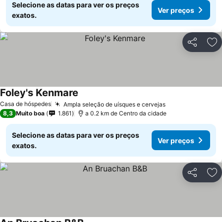
Selecione as datas para ver os preços
Ver preços
exatos.
Partilhar
Ad
Foley's Kenmare
Ver preços
Casa de hóspedes
Ampla seleção de uísques e cervejas
Ver preços
8,3
Muito boa
1.861
a 0.2 km de Centro da cidade
Selecione as datas para ver os preços
Ver preços
exatos.
Partilhar
Ad