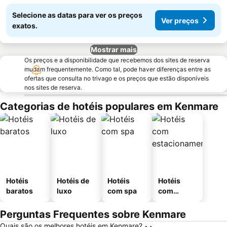
Selecione as datas para ver os preços
Ver preços
exatos.
Mostrar mais
Os preços e a disponibilidade que recebemos dos sites de reserva
mudam frequentemente. Como tal, pode haver diferenças entre as
ofertas que consulta no trivago e os preços que estão disponíveis
nos sites de reserva.
Categorias de hotéis populares em Kenmare
Hotéis
Hotéis de
Hotéis
Hotéis
baratos
luxo
com spa
com
estaciona
mento
Perguntas Frequentes sobre Kenmare
Quais são os melhores hotéis em Kenmare?