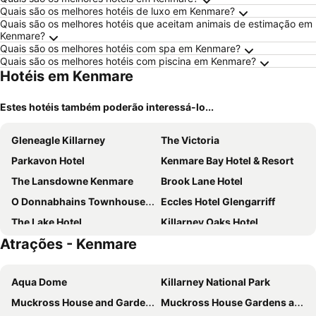
Quais são os melhores hotéis de luxo em Kenmare?
Quais são os melhores hotéis que aceitam animais de estimação em
Kenmare?
Quais são os melhores hotéis com spa em Kenmare?
Quais são os melhores hotéis com piscina em Kenmare?
Hotéis em Kenmare
Estes hotéis também poderão interessá-lo...
Gleneagle Killarney
The Victoria
Parkavon Hotel
Kenmare Bay Hotel & Resort
The Lansdowne Kenmare
Brook Lane Hotel
O Donnabhains Townhouse Accommodation
Eccles Hotel Glengarriff
The Lake Hotel
Killarney Oaks Hotel
Atrações - Kenmare
The Ferris Wheel B&B
The Brehon Hotel & Spa
Old Weir Lodge
Aqua Dome
Killarney National Park
Muckross House and Gardens
Muckross House Gardens and Traditional Farms