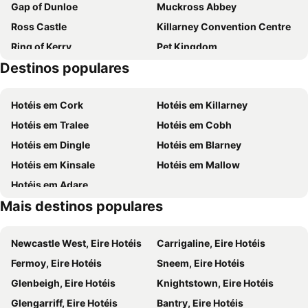
Gap of Dunloe
Muckross Abbey
Ross Castle
Killarney Convention Centre
Ring of Kerry
Pet Kingdom
Destinos populares
Kerry Airport
Blennerville Windmill
Ireland Bike Fest
Bantry House
Hotéis em Cork
Hotéis em Killarney
Kerry County Museum
Derrynane House
Hotéis em Tralee
Hotéis em Cobh
Fitzgerald Stadium
Hotéis em Dingle
Hotéis em Blarney
Hotéis em Kinsale
Hotéis em Mallow
Hotéis em Adare
Mais destinos populares
Newcastle West, Eire Hotéis
Carrigaline, Eire Hotéis
Fermoy, Eire Hotéis
Sneem, Eire Hotéis
Glenbeigh, Eire Hotéis
Knightstown, Eire Hotéis
Glengarriff, Eire Hotéis
Bantry, Eire Hotéis