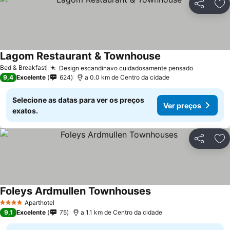
Partilhar
Ad
Lagom Restaurant & Townhouse
Ver preços
Bed & Breakfast
Design escandinavo cuidadosamente pensado
Ver preç
9,4
Excelente
624
a 0.0 km de Centro da cidade
Selecione as datas para ver os preços
Ver preços
exatos.
Partilhar
Ad
Foleys Ardmullen Townhouses
Ver preços
Aparthotel
4 Estrelas
9,1
Excelente
75
a 1.1 km de Centro da cidade