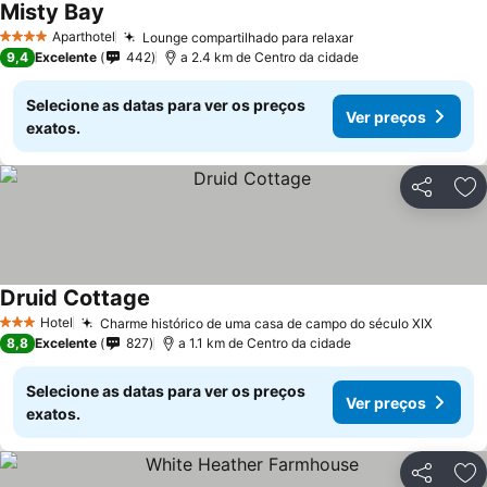
Misty Bay
Ver preços
Aparthotel
Lounge compartilhado para relaxar
Ver preços
4 Estrelas
9,4
Excelente
442
a 2.4 km de Centro da cidade
Selecione as datas para ver os preços
Ver preços
exatos.
Partilhar
Ad
Druid Cottage
Ver preços
Hotel
Charme histórico de uma casa de campo do século XIX
Ver pr
3 Estrelas
8,8
Excelente
827
a 1.1 km de Centro da cidade
Selecione as datas para ver os preços
Ver preços
exatos.
Partilhar
Ad