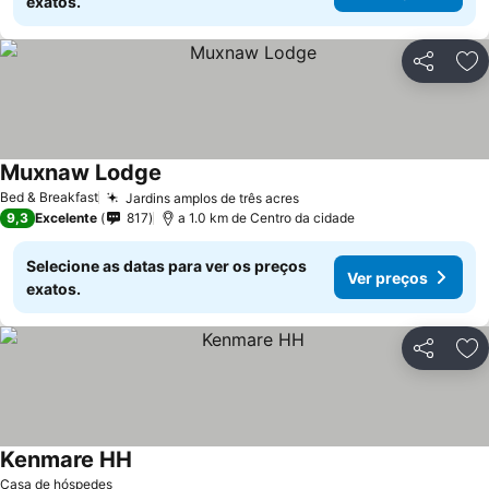
exatos.
Partilhar
Ad
Muxnaw Lodge
Ver preços
Bed & Breakfast
Jardins amplos de três acres
Ver preços
9,3
Excelente
817
a 1.0 km de Centro da cidade
Selecione as datas para ver os preços
Ver preços
exatos.
Partilhar
Ad
Kenmare HH
Ver preços
Casa de hóspedes