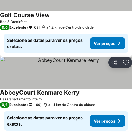
Golf Course View
Ver preços
Bed & Breakfast
9,6
Excelente
69
a 1.2 km de Centro da cidade
Selecione as datas para ver os preços
Ver preços
exatos.
Partilhar
Ad
AbbeyCourt Kenmare Kerry
Ver preços
Casa/apartamento inteiro
9,6
Excelente
190
a 1.1 km de Centro da cidade
Selecione as datas para ver os preços
Ver preços
exatos.