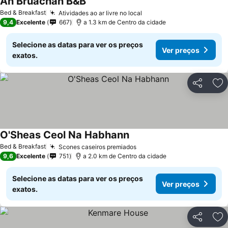
An Bruachan B&B
Ver preços
Bed & Breakfast
Atividades ao ar livre no local
Ver preços
9,4
Excelente
667
a 1.3 km de Centro da cidade
Selecione as datas para ver os preços
Ver preços
exatos.
Partilhar
Ad
O'Sheas Ceol Na Habhann
Ver preços
Bed & Breakfast
Scones caseiros premiados
Ver preços
9,6
Excelente
751
a 2.0 km de Centro da cidade
Selecione as datas para ver os preços
Ver preços
exatos.
Partilhar
Ad