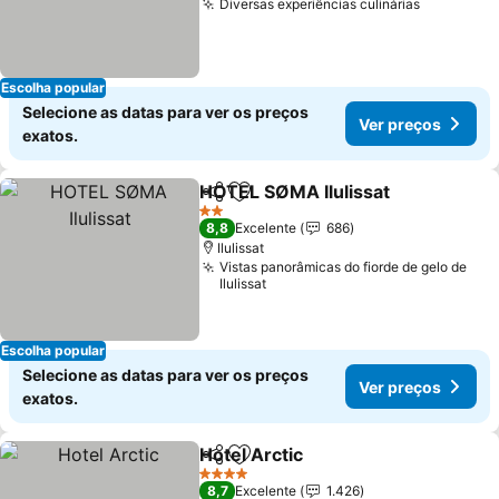
Diversas experiências culinárias
Ver preç
Escolha popular
Selecione as datas para ver os preços
Ver preços
exatos.
HOTEL SØMA Ilulissat
Partilhar
Adicionar aos favoritos
Ver 
2 Estrelas
8,8
Excelente
686
Ilulissat
Vistas panorâmicas do fiorde de gelo de
Ilulissat
Escolha popular
Selecione as datas para ver os preços
Ver preços
exatos.
Hotel Arctic
Partilhar
Adicionar aos favoritos
Ver preços
4 Estrelas
8,7
Excelente
1.426