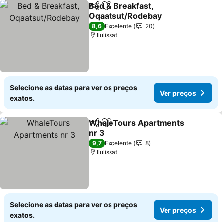
Bed & Breakfast,
Partilhar
Adicionar aos favoritos
Oqaatsut/Rodebay
Ver preços
8,6
Excelente
20
Ilulissat
Selecione as datas para ver os preços
Ver preços
exatos.
WhaleTours Apartments
Partilhar
Adicionar aos favoritos
nr 3
Ver preços
9,7
Excelente
8
Ilulissat
Selecione as datas para ver os preços
Ver preços
exatos.