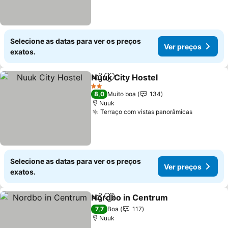
Selecione as datas para ver os preços
Ver preços
exatos.
Nuuk City Hostel
Partilhar
Adicionar aos favoritos
Ver preço
2 Estrelas
8,0
Muito boa
134
Nuuk
Terraço com vistas panorâmicas
Ver preç
Selecione as datas para ver os preços
Ver preços
exatos.
Nordbo in Centrum
Partilhar
Adicionar aos favoritos
Ver pr
7,7
Boa
117
Nuuk