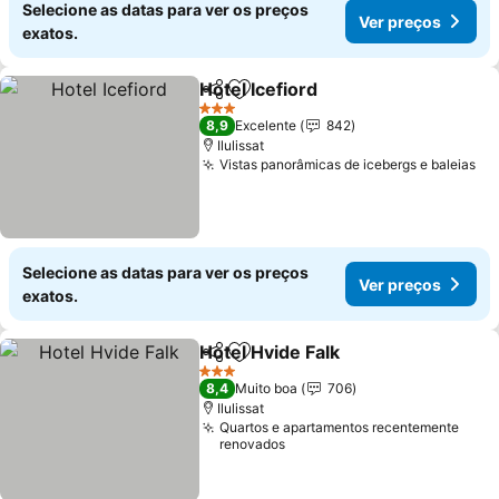
Selecione as datas para ver os preços
Ver preços
exatos.
Hotel Icefiord
Partilhar
Adicionar aos favoritos
Ver preços
3 Estrelas
8,9
Excelente
842
Ilulissat
Vistas panorâmicas de icebergs e baleias
Ve
Selecione as datas para ver os preços
Ver preços
exatos.
Hotel Hvide Falk
Partilhar
Adicionar aos favoritos
Ver preço
3 Estrelas
8,4
Muito boa
706
Ilulissat
Quartos e apartamentos recentemente
renovados