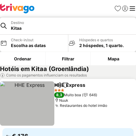
Favoritos
Iniciar
Me
Destino
Kitaa
Check-in/out
Hóspedes e quartos
Escolha as datas
2 hóspedes, 1 quarto.
Ordenar
Filtrar
Mapa
Hotéis em Kitaa (Groenlândia)
Como os pagamentos influenciam os resultados
HHE Express
Partilhar
Adicionar aos favoritos
Ver preços
3 Estrelas
8,3
Muito boa
646
Nuuk
Restaurantes do hotel irmão
Ver preços