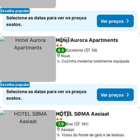
Escolha popular
Selecione as datas para ver os preços
Ver preços
exatos.
Hotel Aurora Apartments
Partilhar
Adicionar aos favoritos
2 Estrelas
8,5
Excelente
59
Nuuk
Cozinha moderna totalmente equipada
Ver 
Escolha popular
Selecione as datas para ver os preços
Ver preços
exatos.
HOTEL SØMA Aasiaat
Partilhar
Adicionar aos favoritos
Ver 
2 Estrelas
7,9
Boa
181
Aasiaat
Vistas do fiorde de gelo e de baleias
Ver pr