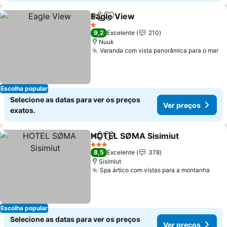
Eagle View
Partilhar
Adicionar aos favoritos
Ver preços
1 Estrelas
9,2
Excelente
210
Nuuk
Varanda com vista panorâmica para o mar
Ve
Escolha popular
Selecione as datas para ver os preços
Ver preços
exatos.
HOTEL SØMA Sisimiut
Partilhar
Adicionar aos favoritos
Ver
3 Estrelas
8,5
Excelente
378
Sisimiut
Spa ártico com vistas para a montanha
Ver 
Escolha popular
Selecione as datas para ver os preços
Ver preços