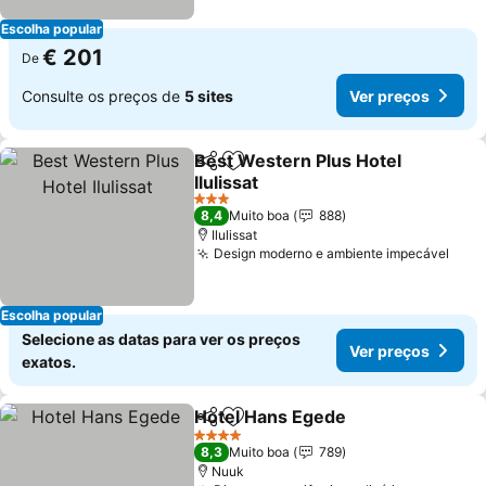
Escolha popular
€ 201
De
Consulte os preços de
5 sites
Ver preços
Best Western Plus Hotel
Partilhar
Adicionar aos favoritos
Ilulissat
Ver preços
3 Estrelas
8,4
Muito boa
888
Ilulissat
Design moderno e ambiente impecável
Ver 
Escolha popular
Selecione as datas para ver os preços
Ver preços
exatos.
Hotel Hans Egede
Partilhar
Adicionar aos favoritos
Ver preç
4 Estrelas
8,3
Muito boa
789
Nuuk