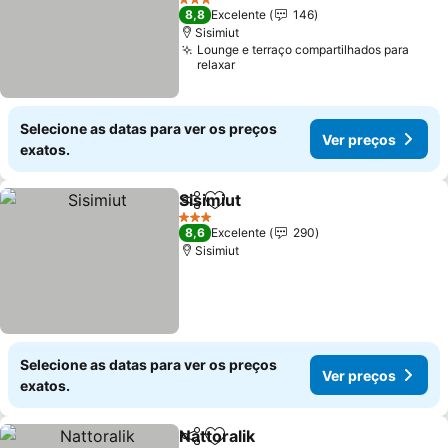
Ver preços
3 Estrelas
8,8
Excelente
146
Sisimiut
Lounge e terraço compartilhados para
relaxar
Selecione as datas para ver os preços
Ver preços
exatos.
Sisimiut
Partilhar
Adicionar aos favoritos
Ver preços
3 Estrelas
8,6
Excelente
290
Sisimiut
Selecione as datas para ver os preços
Ver preços
exatos.
Nattoralik
Partilhar
Adicionar aos favoritos
Ver preços