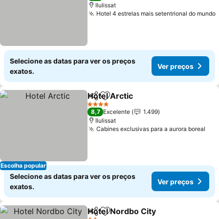
Ilulissat
Hotel 4 estrelas mais setentrional do mundo
Selecione as datas para ver os preços
Ver preços
exatos.
Hotel Arctic
Partilhar
Adicionar aos favoritos
Ver preços
4 Estrelas
8,7
Excelente
1.499
Ilulissat
Cabines exclusivas para a aurora boreal
Ver
Escolha popular
Selecione as datas para ver os preços
Ver preços
exatos.
Hotel Nordbo City
Partilhar
Adicionar aos favoritos
Ver preç