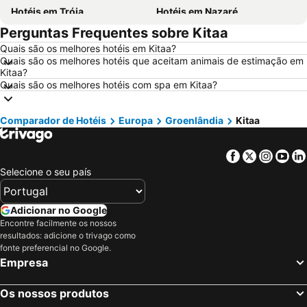
Hotéis em Tróia
Hotéis em Nazaré
Perguntas Frequentes sobre Kitaa
Hotéis em Évora
Hotéis em Peniche
Quais são os melhores hotéis em Kitaa?
Hotéis em Porto Santo
Hotéis em Isla Canela
Quais são os melhores hotéis que aceitam animais de estimação em
Hotéis em Sangenjo
Hotéis em Vila Nova de Milfontes
Kitaa?
Quais são os melhores hotéis com spa em Kitaa?
Hotéis em Vilamoura
Hotéis em Vigo
Hotéis em Roma
Hotéis em Espanha
Comparador de Hotéis
Europa
Groenlândia
Kitaa
Hotéis em Sul de Espanha
Hotéis em Málaga
Hotéis em Maiorca
Hotéis em Andaluzia
Facebook
Twitter
Insta
Yo
Hotéis em Minorca
Hotéis em Ibiza
Selecione o seu país
Hotéis em Ilha do Sal
Hotéis em Galiza
Adicionar no Google
Hotéis em Douro
Hotéis em Costa da Luz
Encontre facilmente os nossos
Hotéis em Serra da Estrela
Hotéis em Região de Lisboa
resultados: adicione o trivago como
fonte preferencial no Google.
Hotéis em Costa do Sol
Hotéis em Sardenha
Empresa
Hotéis em Tenerife
Hotéis em Cabo Verde
Hotéis em São Miguel
Os nossos produtos