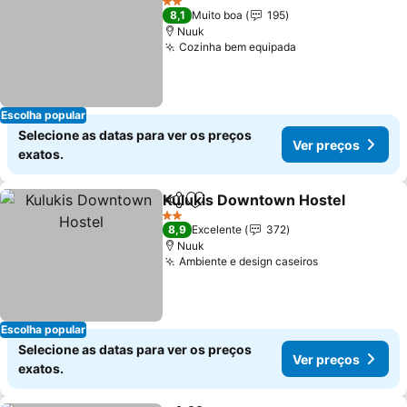
2 Estrelas
8,1
Muito boa
195
Nuuk
Cozinha bem equipada
Ver preços
Escolha popular
Selecione as datas para ver os preços
Ver preços
exatos.
Kulukis Downtown Hostel
Partilhar
Adicionar aos favoritos
2 Estrelas
8,9
Excelente
372
Nuuk
Ambiente e design caseiros
Ver preços
Escolha popular
Selecione as datas para ver os preços
Ver preços
exatos.