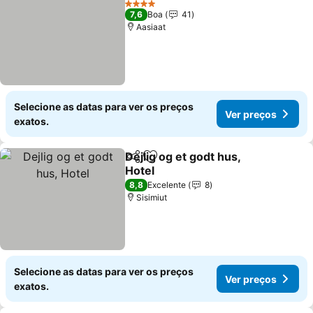
4 Estrelas
7,6
Boa
41
Aasiaat
Selecione as datas para ver os preços
Ver preços
exatos.
Dejlig og et godt hus,
Partilhar
Adicionar aos favoritos
Hotel
Ver preços
8,8
Excelente
8
Sisimiut
Selecione as datas para ver os preços
Ver preços
exatos.