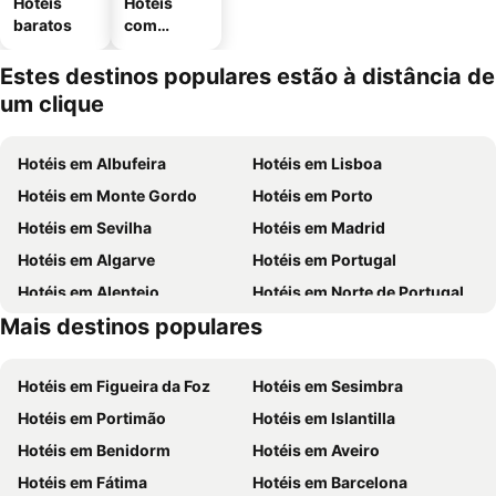
Hotéis
Hotéis
baratos
com
estaciona
mento
Estes destinos populares estão à distância de
um clique
Hotéis em Albufeira
Hotéis em Lisboa
Hotéis em Monte Gordo
Hotéis em Porto
Hotéis em Sevilha
Hotéis em Madrid
Hotéis em Algarve
Hotéis em Portugal
Hotéis em Alentejo
Hotéis em Norte de Portugal
Mais destinos populares
Hotéis em Madeira
Hotéis em Centro de Portugal
Hotéis em Figueira da Foz
Hotéis em Sesimbra
Hotéis em Portimão
Hotéis em Islantilla
Hotéis em Benidorm
Hotéis em Aveiro
Hotéis em Fátima
Hotéis em Barcelona