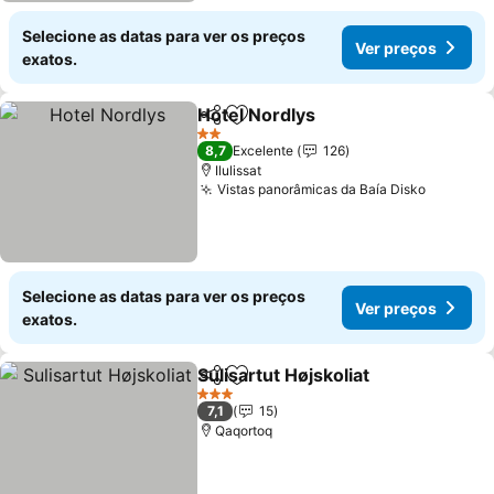
Selecione as datas para ver os preços
Ver preços
exatos.
Hotel Nordlys
Partilhar
Adicionar aos favoritos
Ver preços
2 Estrelas
8,7
Excelente
126
Ilulissat
Vistas panorâmicas da Baía Disko
Ver pre
Selecione as datas para ver os preços
Ver preços
exatos.
Sulisartut Højskoliat
Partilhar
Adicionar aos favoritos
Ver pr
3 Estrelas
7,1
15
Qaqortoq