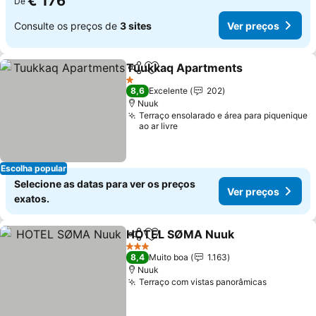
€ 176
De
Consulte os preços de
3 sites
Ver preços
Tuukkaq Apartments
Partilhar
Adicionar aos favoritos
Ver 
1 Estrelas
8,6
Excelente
202
Nuuk
Terraço ensolarado e área para piquenique
ao ar livre
Escolha popular
Selecione as datas para ver os preços
Ver preços
exatos.
HOTEL SØMA Nuuk
Partilhar
Adicionar aos favoritos
Ver pr
3 Estrelas
8,4
Muito boa
1.163
Nuuk
Terraço com vistas panorâmicas
Ver preç