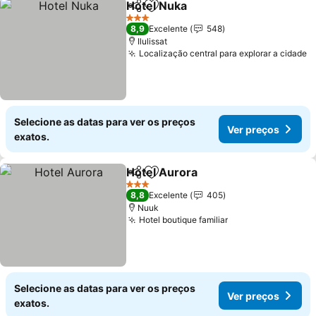
Hotel Nuka
Partilhar
Adicionar aos favoritos
Ver preços
3 Estrelas
8,9
Excelente
548
Ilulissat
Localização central para explorar a cidade
V
Selecione as datas para ver os preços
Ver preços
exatos.
Hotel Aurora
Partilhar
Adicionar aos favoritos
Ver preços
3 Estrelas
8,8
Excelente
405
Nuuk
Hotel boutique familiar
Ver preços
Selecione as datas para ver os preços
Ver preços
exatos.