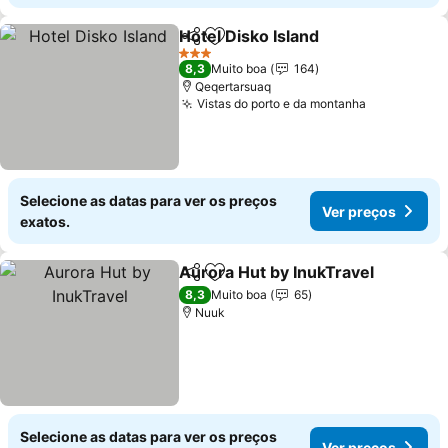
Hotel Disko Island
Partilhar
Adicionar aos favoritos
Ver preç
3 Estrelas
8,3
Muito boa
164
Qeqertarsuaq
Vistas do porto e da montanha
Ver preços
Selecione as datas para ver os preços
Ver preços
exatos.
Aurora Hut by InukTravel
Partilhar
Adicionar aos favoritos
V
8,3
Muito boa
65
Nuuk
Selecione as datas para ver os preços
Ver preços