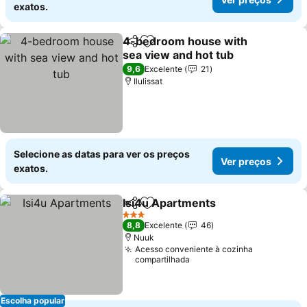
exatos.
4-bedroom house with
Partilhar
Adicionar aos favoritos
sea view and hot tub
Ver preços
9,6
Excelente
21
Ilulissat
Selecione as datas para ver os preços
Ver preços
exatos.
Isi4u Apartments
Partilhar
Adicionar aos favoritos
Ver preç
3 Estrelas
8,8
Excelente
46
Nuuk
Acesso conveniente à cozinha
compartilhada
Escolha popular