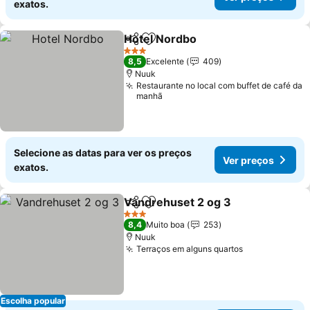
exatos.
Hotel Nordbo
Partilhar
Adicionar aos favoritos
Ver preços
3 Estrelas
8,5
Excelente
409
Nuuk
Restaurante no local com buffet de café da
manhã
Selecione as datas para ver os preços
Ver preços
exatos.
Vandrehuset 2 og 3
Partilhar
Adicionar aos favoritos
Ver pr
3 Estrelas
8,4
Muito boa
253
Nuuk
Terraços em alguns quartos
Ver preços
Escolha popular