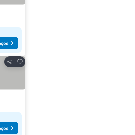
eços
Adicionar aos favoritos
Partilhar
eços