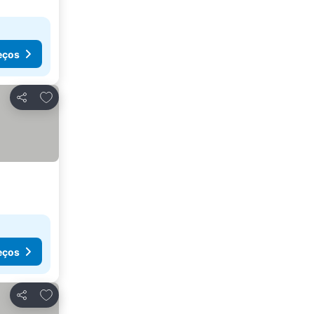
eços
Adicionar aos favoritos
Partilhar
eços
Adicionar aos favoritos
Partilhar