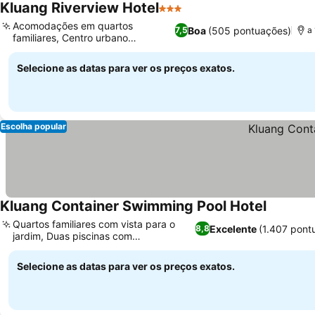
Kluang Riverview Hotel
3 Estrelas
Acomodações em quartos
Boa
(505 pontuações)
7,5
a
familiares, Centro urbano
econômico
Selecione as datas para ver os preços exatos.
Escolha popular
Kluang Container Swimming Pool Hotel
Quartos familiares com vista para o
Excelente
(1.407 pont
8,8
jardim, Duas piscinas com
escorregador infantil
Selecione as datas para ver os preços exatos.