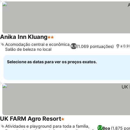
Anika Inn Kluang
2 Estrelas
Acomodação central e econômica,
(1.069 pontuações)
6,5
a 0.9
Salão de beleza no local
Selecione as datas para ver os preços exatos.
UK FARM Agro Resort
1 Estrelas
Atividades e playground para toda a família,
Boa
(1.875 po
7,7