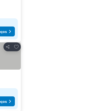
eços
Adicionar aos favoritos
Partilhar
eços