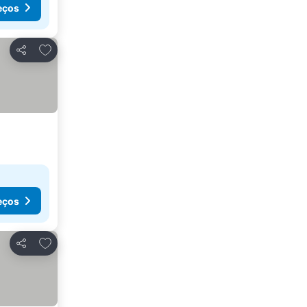
eços
Adicionar aos favoritos
Partilhar
eços
Adicionar aos favoritos
Partilhar