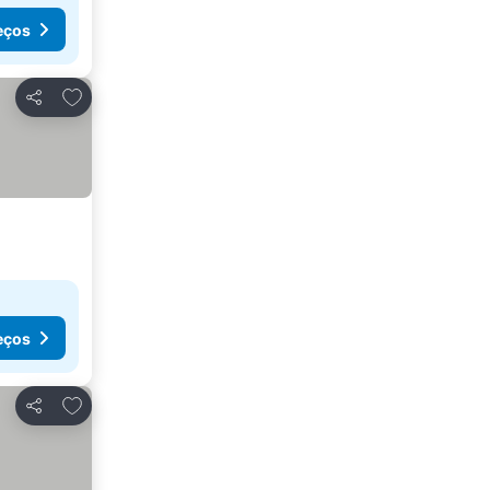
eços
Adicionar aos favoritos
Partilhar
eços
Adicionar aos favoritos
Partilhar