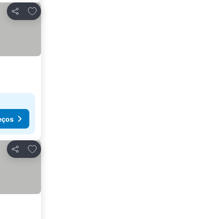
Adicionar aos favoritos
Partilhar
eços
Adicionar aos favoritos
Partilhar