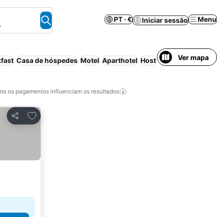
PT · €
Menu
Iniciar sessão
.
Ver mapa
fast
Casa de hóspedes
Motel
Aparthotel
Hostel
Parque de cam
o os pagamentos influenciam os resultados
Adicionar aos favoritos
Partilhar