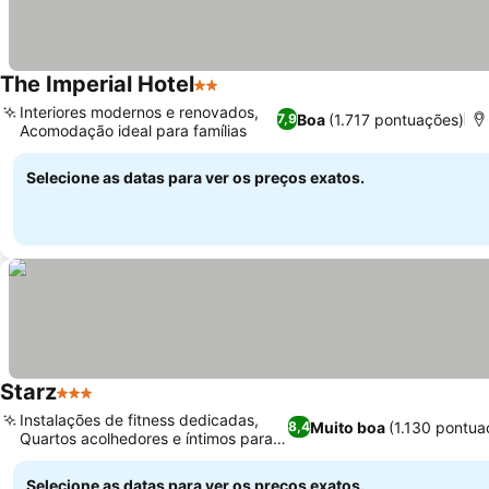
The Imperial Hotel
2 Estrelas
Interiores modernos e renovados,
Boa
(1.717 pontuações)
7,9
Acomodação ideal para famílias
Selecione as datas para ver os preços exatos.
Starz
3 Estrelas
Instalações de fitness dedicadas,
Muito boa
(1.130 pontua
8,4
Quartos acolhedores e íntimos para
casais
Selecione as datas para ver os preços exatos.