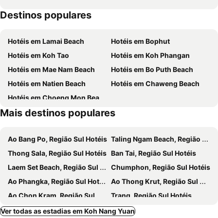
The Plantation Koh Tao
Khun Ying House
Destinos populares
Pranee Amata
Living Chilled Koh Tao
Ban's Avenue Guesthouse
Island Spa Resort
Hotéis em Lamai Beach
Hotéis em Bophut
Ibiza Beach Club Koh Tao
Overthemoon Luxury Pool Villas
Hotéis em Koh Tao
Hotéis em Koh Phangan
Seashell Coconut Village Koh Tao
Mar ozo kohtao
Hotéis em Mae Nam Beach
Hotéis em Bo Puth Beach
Charm Churee Villa
The Ozo Kohtao
Hotéis em Natien Beach
Hotéis em Chaweng Beach
Family Tanotebay Resort
MAR24 Koh Tao Hotel
Hotéis em Choeng Mon Beach
High Bar
Koh Tao Tropicana Resort
Mais destinos populares
Taatoh Seaview
Ao Bang Po, Região Sul Hotéis
Taling Ngam Beach, Região Sul Hotéis
Thong Sala, Região Sul Hotéis
Ban Tai, Região Sul Hotéis
Laem Set Beach, Região Sul Hotéis
Chumphon, Região Sul Hotéis
Ao Phangka, Região Sul Hotéis
Ao Thong Krut, Região Sul Hotéis
Ao Chon Kram, Região Sul Hotéis
Trang, Região Sul Hotéis
Koh Ngai, Região Sul Hotéis
Koh Kradan, Região Sul Hotéis
Ver todas as estadias em Koh Nang Yuan