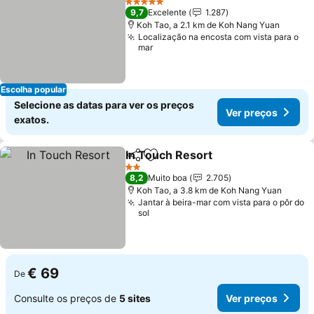
5 Estrelas
9,7
Excelente
1.287
Koh Tao, a 2.1 km de Koh Nang Yuan
Localização na encosta com vista para o
mar
Escolha popular
Selecione as datas para ver os preços
Ver preços
exatos.
In Touch Resort
Partilhar
Adicionar aos favoritos
2 Estrelas
8,2
Muito boa
2.705
Koh Tao, a 3.8 km de Koh Nang Yuan
Jantar à beira-mar com vista para o pôr do
sol
€ 69
De
Consulte os preços de
5 sites
Ver preços