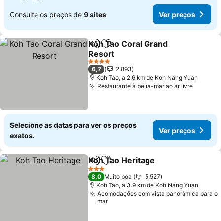
Consulte os preços de
9 sites
Ver preços
Koh Tao Coral Grand
Partilhar
Adicionar aos favoritos
Resort
4 Estrelas
6,7
2.893
Koh Tao, a 2.6 km de Koh Nang Yuan
Restaurante à beira-mar ao ar livre
Selecione as datas para ver os preços
Ver preços
exatos.
Koh Tao Heritage
Partilhar
Adicionar aos favoritos
3 Estrelas
8,0
Muito boa
5.527
Koh Tao, a 3.9 km de Koh Nang Yuan
Acomodações com vista panorâmica para o
mar