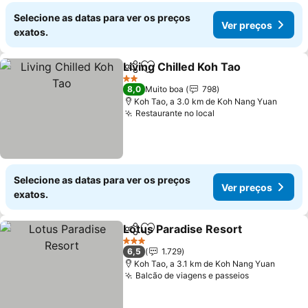
Selecione as datas para ver os preços
Ver preços
exatos.
Living Chilled Koh Tao
Partilhar
Adicionar aos favoritos
2 Estrelas
8,0
Muito boa
798
Koh Tao, a 3.0 km de Koh Nang Yuan
Restaurante no local
Selecione as datas para ver os preços
Ver preços
exatos.
Lotus Paradise Resort
Partilhar
Adicionar aos favoritos
3 Estrelas
6,5
1.729
Koh Tao, a 3.1 km de Koh Nang Yuan
Balcão de viagens e passeios