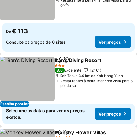
Restaurante à beira-mar com vista para o
golfo
€ 113
De
Consulte os preços de
6 sites
Ver preços
Ban's Diving Resort
Partilhar
Adicionar aos favoritos
3 Estrelas
8,6
Excelente
12.161
Koh Tao, a 3.6 km de Koh Nang Yuan
Restaurantes à beira-mar com vista para o
pôr do sol
Escolha popular
Selecione as datas para ver os preços
Ver preços
exatos.
Monkey Flower Villas
Partilhar
Adicionar aos favoritos