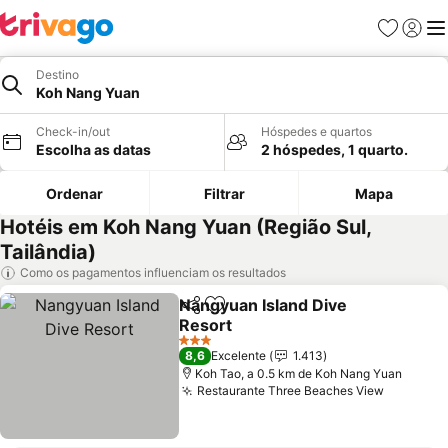
Favoritos
Iniciar
Me
Destino
Koh Nang Yuan
Check-in/out
Hóspedes e quartos
Escolha as datas
2 hóspedes, 1 quarto.
Ordenar
Filtrar
Mapa
Hotéis em Koh Nang Yuan (Região Sul,
Tailândia)
Como os pagamentos influenciam os resultados
Nangyuan Island Dive
Partilhar
Adicionar aos favoritos
Resort
3 Estrelas
8,6
Excelente
1.413
Koh Tao, a 0.5 km de Koh Nang Yuan
Restaurante Three Beaches View