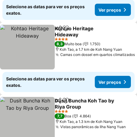
Selecione as datas para ver os preços
Ver preços
exatos.
Kohtao Heritage
Partilhar
Adicionar aos favoritos
Hideaway
4 Estrelas
8,3
Muito boa
1.750
Koh Tao, a 1.7 km de Koh Nang Yuan
Camas com dossel em quartos climatizados
Selecione as datas para ver os preços
Ver preços
exatos.
Dusit Buncha Koh Tao by
Partilhar
Adicionar aos favoritos
Riya Group
4 Estrelas
7,7
Boa
4.864
Koh Tao, a 1.3 km de Koh Nang Yuan
Vistas panorâmicas da Ilha Nang Yuan