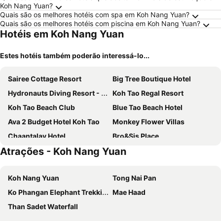
Koh Nang Yuan?
Quais são os melhores hotéis com spa em Koh Nang Yuan?
Quais são os melhores hotéis com piscina em Koh Nang Yuan?
Hotéis em Koh Nang Yuan
Estes hotéis também poderão interessá-lo...
Sairee Cottage Resort
Big Tree Boutique Hotel
Hydronauts Diving Resort - Koh Tao
Koh Tao Regal Resort
Koh Tao Beach Club
Blue Tao Beach Hotel
Ava 2 Budget Hotel Koh Tao
Monkey Flower Villas
Chaantalay Hotel
Bro&Sis Place
Atrações - Koh Nang Yuan
Blue Wave House
Koh Tao Garden Resort
Nadapa Resort
Greenery Resort
Koh Nang Yuan
Tong Nai Pan
Woodlawn Villas Resort
Lotus Paradise Resort
Ko Phangan Elephant Trekking
Mae Haad
Bans Avenue Guest House
Koh Tao Beach Club
Than Sadet Waterfall
Infinity Guesthouse
Tao Thong Villa 2