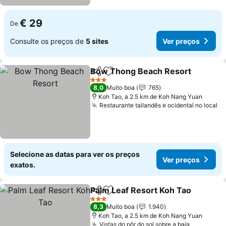
€ 29
De
Consulte os preços de
5 sites
Ver preços
Bow Thong Beach Resort
Partilhar
Adicionar aos favoritos
3 Estrelas
8,0
Muito boa
765
Koh Tao, a 2.5 km de Koh Nang Yuan
Restaurante tailandês e ocidental no local
Selecione as datas para ver os preços
Ver preços
exatos.
Palm Leaf Resort Koh Tao
Partilhar
Adicionar aos favoritos
3 Estrelas
8,3
Muito boa
1.940
Koh Tao, a 2.5 km de Koh Nang Yuan
Vistas do pôr do sol sobre a baía