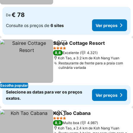
€ 78
De
Consulte os preços de
6 sites
Ver preços
Sairee Cottage Resort
Partilhar
Adicionar aos favoritos
4 Estrelas
8,8
Excelente
4.321
Koh Tao, a 3.2 km de Koh Nang Yuan
Restaurante de frente para a praia com
culinária variada
Escolha popular
Selecione as datas para ver os preços
Ver preços
exatos.
Koh Tao Cabana
Partilhar
Adicionar aos favoritos
4 Estrelas
8,3
Muito boa
4.987
Koh Tao, a 2.4 km de Koh Nang Yuan