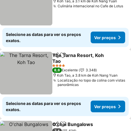
Koh Tao, a 3.1 km de Koh Nang Yuan
Culinária internacional no Cafe de Lotus
Selecione as datas para ver os preços
Ver preços
exatos.
The Tarna Resort, Koh
Partilhar
Adicionar aos favoritos
Tao
4 Estrelas
8,6
Excelente
3.348
Koh Tao, a 3.8 km de Koh Nang Yuan
Localização no topo da colina com vistas
panorâmicas
Selecione as datas para ver os preços
Ver preços
exatos.
O'chai Bungalows
Partilhar
Adicionar aos favoritos
7,4
636