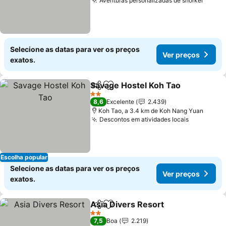
Aventuras personalizadas de snorkel
Selecione as datas para ver os preços
Ver preços
exatos.
Savage Hostel Koh Tao
Partilhar
Adicionar aos favoritos
2 Estrelas
8,6
Excelente
2.439
Koh Tao, a 3.4 km de Koh Nang Yuan
Descontos em atividades locais
Escolha popular
Selecione as datas para ver os preços
Ver preços
exatos.
Asia Divers Resort
Partilhar
Adicionar aos favoritos
2 Estrelas
7,5
Boa
2.219