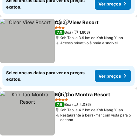
Selecione as datas para ver os preços
Ver preços
exatos.
Clear View Resort
Partilhar
Adicionar aos favoritos
3 Estrelas
7,9
Boa
1.808
Koh Tao, a 3.9 km de Koh Nang Yuan
Acesso privativo à praia e snorkel
Selecione as datas para ver os preços
Ver preços
exatos.
Koh Tao Montra Resort
Partilhar
Adicionar aos favoritos
4 Estrelas
7,5
Boa
4.086
Koh Tao, a 4.2 km de Koh Nang Yuan
Restaurante à beira-mar com vista para o
oceano