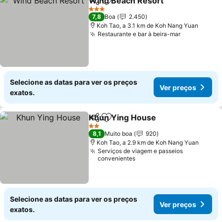
Wind Beach Resort
Partilhar
Adicionar aos favoritos
3 Estrelas
7,8
Boa
2.450
Koh Tao, a 3.1 km de Koh Nang Yuan
Restaurante e bar à beira-mar
Selecione as datas para ver os preços
Ver preços
exatos.
Khun Ying House
Partilhar
Adicionar aos favoritos
2 Estrelas
8,1
Muito boa
920
Koh Tao, a 2.9 km de Koh Nang Yuan
Serviços de viagem e passeios
convenientes
Selecione as datas para ver os preços
Ver preços
exatos.