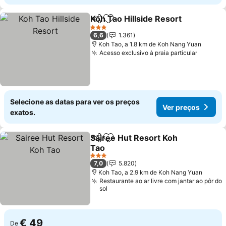
Koh Tao Hillside Resort
Partilhar
Adicionar aos favoritos
3 Estrelas
6,6
1.361
Koh Tao, a 1.8 km de Koh Nang Yuan
Acesso exclusivo à praia particular
Selecione as datas para ver os preços
Ver preços
exatos.
Sairee Hut Resort Koh
Partilhar
Adicionar aos favoritos
Tao
3 Estrelas
7,0
5.820
Koh Tao, a 2.9 km de Koh Nang Yuan
Restaurante ao ar livre com jantar ao pôr do
sol
€ 49
De