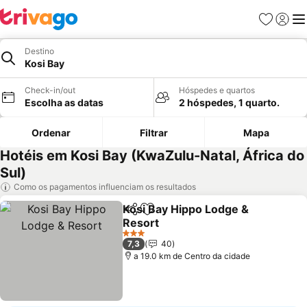
Favoritos
Iniciar
Me
Destino
Kosi Bay
Check-in/out
Hóspedes e quartos
Escolha as datas
2 hóspedes, 1 quarto.
Ordenar
Filtrar
Mapa
Hotéis em Kosi Bay (KwaZulu-Natal, África do
Sul)
Como os pagamentos influenciam os resultados
Kosi Bay Hippo Lodge &
Partilhar
Adicionar aos favoritos
Resort
Ver preços
3 Estrelas
7,3
40
a 19.0 km de Centro da cidade