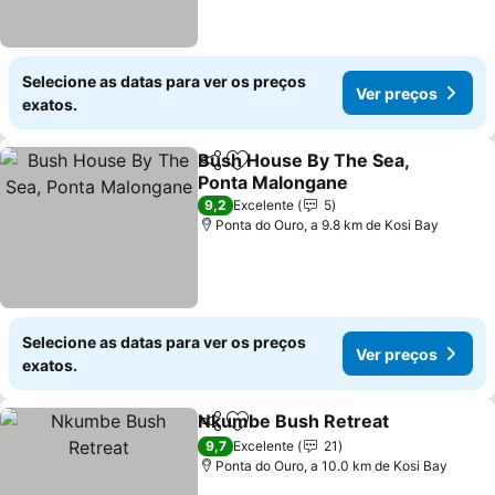
Selecione as datas para ver os preços
Ver preços
exatos.
Bush House By The Sea,
Partilhar
Adicionar aos favoritos
Ponta Malongane
Ver preços
9,2
Excelente
5
Ponta do Ouro, a 9.8 km de Kosi Bay
Selecione as datas para ver os preços
Ver preços
exatos.
Nkumbe Bush Retreat
Partilhar
Adicionar aos favoritos
Ver 
9,7
Excelente
21
Ponta do Ouro, a 10.0 km de Kosi Bay