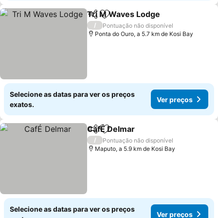
Tri M Waves Lodge
Partilhar
Adicionar aos favoritos
Ver pr
/
Pontuação não disponível
Ponta do Ouro, a 5.7 km de Kosi Bay
Selecione as datas para ver os preços
Ver preços
exatos.
CafÉ Delmar
Partilhar
Adicionar aos favoritos
Ver preços
/
Pontuação não disponível
Maputo, a 5.9 km de Kosi Bay
Selecione as datas para ver os preços
Ver preços