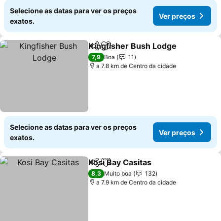
Selecione as datas para ver os preços
Ver preços
exatos.
Kingfisher Bush Lodge
Partilhar
Adicionar aos favoritos
Ver
7,9
Boa
11
a 7.8 km de Centro da cidade
Selecione as datas para ver os preços
Ver preços
exatos.
Kosi Bay Casitas
Partilhar
Adicionar aos favoritos
Ver preço
8,3
Muito boa
132
a 7.9 km de Centro da cidade