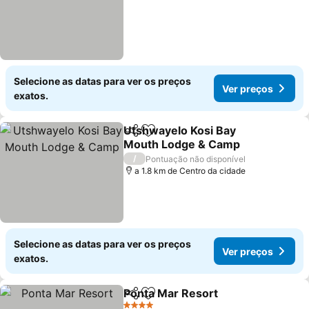
Selecione as datas para ver os preços
Ver preços
exatos.
Utshwayelo Kosi Bay
Partilhar
Adicionar aos favoritos
Mouth Lodge & Camp
Ver preços
/
Pontuação não disponível
a 1.8 km de Centro da cidade
Selecione as datas para ver os preços
Ver preços
exatos.
Ponta Mar Resort
Partilhar
Adicionar aos favoritos
Ver preç