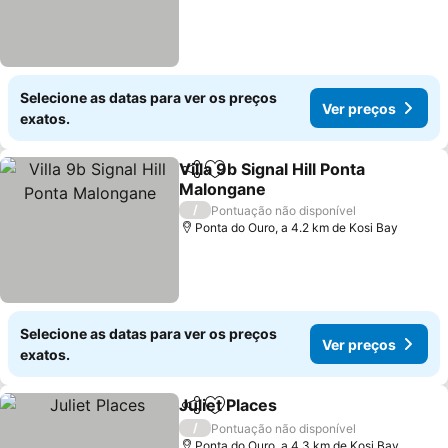
Selecione as datas para ver os preços
Ver preços
exatos.
Villa 9b Signal Hill Ponta
Partilhar
Adicionar aos favoritos
Malongane
Ver preços
/
Pontuação não disponível
Ponta do Ouro, a 4.2 km de Kosi Bay
Selecione as datas para ver os preços
Ver preços
exatos.
Juliet Places
Partilhar
Adicionar aos favoritos
Ver preços
/
Pontuação não disponível
Ponta do Ouro, a 4.3 km de Kosi Bay