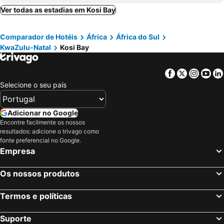
Kruger National Park, Limpopo Hotéis
Ver todas as estadias em Kosi Bay
Comparador de Hotéis
África
África do Sul
KwaZulu-Natal
Kosi Bay
Facebook
Twitter
Insta
Yo
Selecione o seu país
Adicionar no Google
Encontre facilmente os nossos
resultados: adicione o trivago como
fonte preferencial no Google.
Empresa
Os nossos produtos
Termos e políticas
Suporte