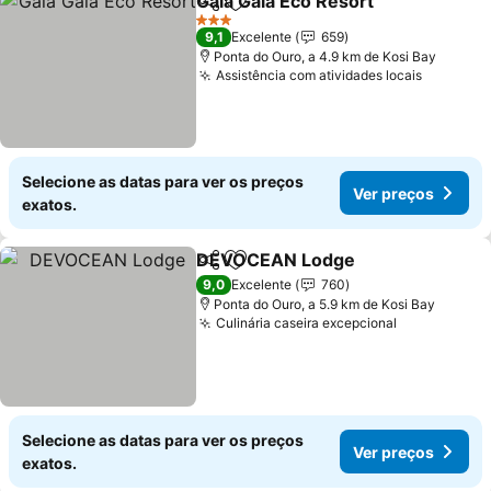
Gala Gala Eco Resort
Partilhar
Adicionar aos favoritos
Ver p
3 Estrelas
9,1
Excelente
659
Ponta do Ouro, a 4.9 km de Kosi Bay
Assistência com atividades locais
Ver pre
Selecione as datas para ver os preços
Ver preços
exatos.
DEVOCEAN Lodge
Partilhar
Adicionar aos favoritos
Ver pre
9,0
Excelente
760
Ponta do Ouro, a 5.9 km de Kosi Bay
Culinária caseira excepcional
Ver preços
Selecione as datas para ver os preços
Ver preços
exatos.