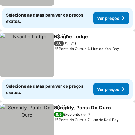
Selecione as datas para ver os preços
Ver preços
exatos.
Nkanhe Lodge
Partilhar
Adicionar aos favoritos
Ver preços
7,0
71
Ponta do Ouro, a 6.1 km de Kosi Bay
Selecione as datas para ver os preços
Ver preços
exatos.
Serenity, Ponta Do Ouro
Partilhar
Adicionar aos favoritos
Ve
8,9
Excelente
7
Ponta do Ouro, a 7.1 km de Kosi Bay