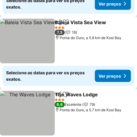
Selecione as datas para ver os preços
Ver preços
exatos.
Baleia Vista Sea View
Partilhar
Adicionar aos favoritos
Ver 
3 Estrelas
7,3
16
Ponta do Ouro, a 5.9 km de Kosi Bay
Selecione as datas para ver os preços
Ver preços
exatos.
The Waves Lodge
Partilhar
Adicionar aos favoritos
Ver pre
3 Estrelas
8,6
Excelente
79
Ponta do Ouro, a 5.7 km de Kosi Bay