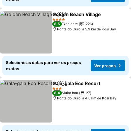
Golden Beach Village
Partilhar
Adicionar aos favoritos
Ver 
4 Estrelas
8,5
Excelente
226
Ponta do Ouro, a 5.9 km de Kosi Bay
Selecione as datas para ver os preços
Ver preços
exatos.
Gala-gala Eco Resort
Partilhar
Adicionar aos favoritos
Ver p
3 Estrelas
8,4
Muito boa
27
Ponta do Ouro, a 4.8 km de Kosi Bay