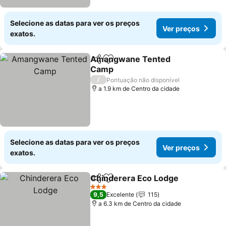
Selecione as datas para ver os preços
Ver preços
exatos.
Amangwane Tented
Partilhar
Adicionar aos favoritos
Camp
Ver preços
/
Pontuação não disponível
a 1.9 km de Centro da cidade
Selecione as datas para ver os preços
Ver preços
exatos.
Chinderera Eco Lodge
Partilhar
Adicionar aos favoritos
Ver
3 Estrelas
9,5
Excelente
115
a 6.3 km de Centro da cidade