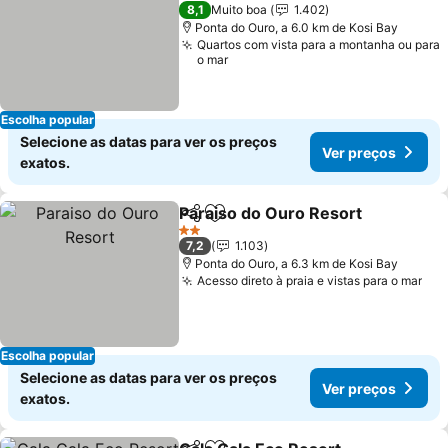
4 Estrelas
8,1
Muito boa
1.402
Ponta do Ouro, a 6.0 km de Kosi Bay
Quartos com vista para a montanha ou para
o mar
Escolha popular
Selecione as datas para ver os preços
Ver preços
exatos.
Paraiso do Ouro Resort
Partilhar
Adicionar aos favoritos
Ve
2 Estrelas
7,2
1.103
Ponta do Ouro, a 6.3 km de Kosi Bay
Acesso direto à praia e vistas para o mar
Ver
Escolha popular
Selecione as datas para ver os preços
Ver preços
exatos.