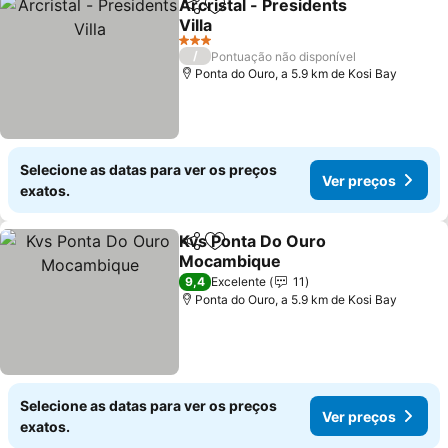
Arcristal - Presidents
Partilhar
Adicionar aos favoritos
Villa
Ver preços
3 Estrelas
/
Pontuação não disponível
Ponta do Ouro, a 5.9 km de Kosi Bay
Selecione as datas para ver os preços
Ver preços
exatos.
Kvs Ponta Do Ouro
Partilhar
Adicionar aos favoritos
Mocambique
Ver preços
9,4
Excelente
11
Ponta do Ouro, a 5.9 km de Kosi Bay
Selecione as datas para ver os preços
Ver preços
exatos.