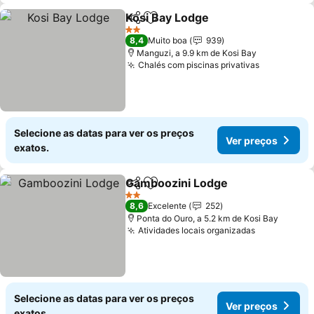
Kosi Bay Lodge
Partilhar
Adicionar aos favoritos
Ver preços
2 Estrelas
8,4
Muito boa
939
Manguzi, a 9.9 km de Kosi Bay
Chalés com piscinas privativas
Ver preço
Selecione as datas para ver os preços
Ver preços
exatos.
Gamboozini Lodge
Partilhar
Adicionar aos favoritos
Ver pre
2 Estrelas
8,6
Excelente
252
Ponta do Ouro, a 5.2 km de Kosi Bay
Atividades locais organizadas
Ver preços
Selecione as datas para ver os preços
Ver preços
exatos.