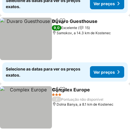
Selecione as datas para ver os preços
Ver preços
exatos.
Duvaro Guesthouse
Partilhar
Adicionar aos favoritos
Ver p
9,0
Excelente
15
Samokov, a 14.3 km de Kostenec
Selecione as datas para ver os preços
Ver preços
exatos.
Complex Europe
Partilhar
Adicionar aos favoritos
Ver preço
3 Estrelas
/
Pontuação não disponível
Dolna Banya, a 8.1 km de Kostenec