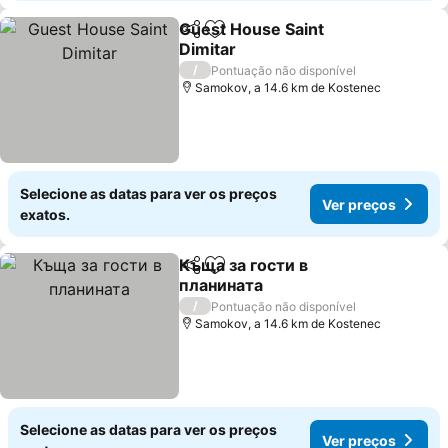
Guest House Saint
Partilhar
Adicionar aos favoritos
Dimitar
Ver preços
/
Pontuação não disponível
Samokov, a 14.6 km de Kostenec
Selecione as datas para ver os preços
Ver preços
exatos.
Къща за гости в
Partilhar
Adicionar aos favoritos
планината
Ver preços
/
Pontuação não disponível
Samokov, a 14.6 km de Kostenec
Selecione as datas para ver os preços
Ver preços