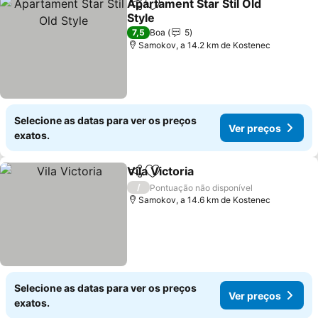
Apartament Star Stil Old
Partilhar
Adicionar aos favoritos
Style
Ver preços
7,5
Boa
5
Samokov, a 14.2 km de Kostenec
Selecione as datas para ver os preços
Ver preços
exatos.
Vila Victoria
Partilhar
Adicionar aos favoritos
Ver preços
/
Pontuação não disponível
Samokov, a 14.6 km de Kostenec
Selecione as datas para ver os preços
Ver preços
exatos.