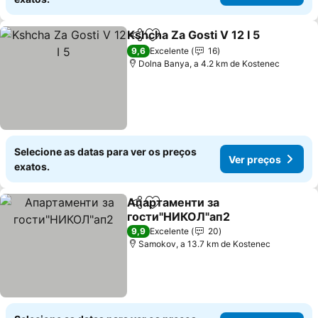
Kshcha Za Gosti V 12 I 5
Partilhar
Adicionar aos favoritos
Ve
9,6
Excelente
16
Dolna Banya, a 4.2 km de Kostenec
Selecione as datas para ver os preços
Ver preços
exatos.
Апартаменти за
Partilhar
Adicionar aos favoritos
гости"НИКОЛ"ап2
Ver preços
9,9
Excelente
20
Samokov, a 13.7 km de Kostenec