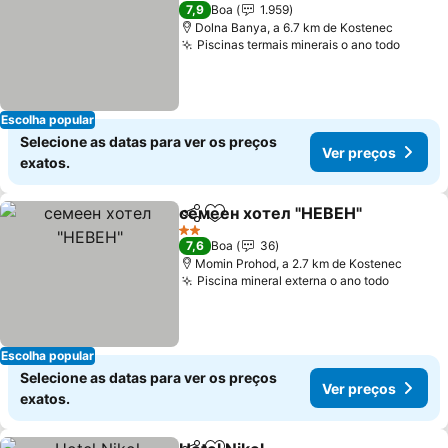
2 Estrelas
7,9
Boa
1.959
Dolna Banya, a 6.7 km de Kostenec
Piscinas termais minerais o ano todo
Ver p
Escolha popular
Selecione as datas para ver os preços
Ver preços
exatos.
семеен хотел "НЕВЕН"
Partilhar
Adicionar aos favoritos
Ve
2 Estrelas
7,6
Boa
36
Momin Prohod, a 2.7 km de Kostenec
Piscina mineral externa o ano todo
Ver pre
Escolha popular
Selecione as datas para ver os preços
Ver preços
exatos.