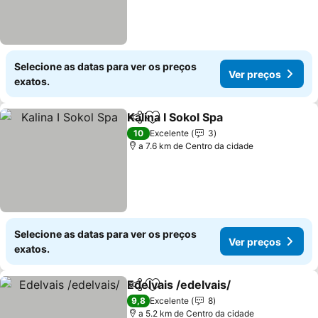
Selecione as datas para ver os preços
Ver preços
exatos.
Kalina I Sokol Spa
Partilhar
Adicionar aos favoritos
Ver preç
10
Excelente
3
a 7.6 km de Centro da cidade
Selecione as datas para ver os preços
Ver preços
exatos.
Edelvais /edelvais/
Partilhar
Adicionar aos favoritos
Ver pre
9,8
Excelente
8
a 5.2 km de Centro da cidade