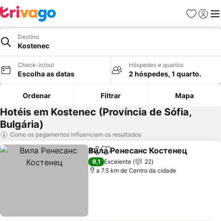
Favoritos
Iniciar
Me
Destino
Kostenec
Check-in/out
Hóspedes e quartos
Escolha as datas
2 hóspedes, 1 quarto.
Ordenar
Filtrar
Mapa
Hotéis em Kostenec (Província de Sófia,
Bulgária)
Como os pagamentos influenciam os resultados
Вила Ренесанс Костенец
Partilhar
Adicionar aos favoritos
9,1
Excelente
22
a 7.5 km de Centro da cidade