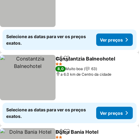
Selecione as datas para ver os preços
Ver preços
exatos.
Constantzia Balneohotel
Partilhar
Adicionar aos favoritos
V
2 Estrelas
8,0
Muito boa
63
a 6.0 km de Centro da cidade
Selecione as datas para ver os preços
Ver preços
exatos.
Dolna Bania Hotel
Partilhar
Adicionar aos favoritos
Ver preç