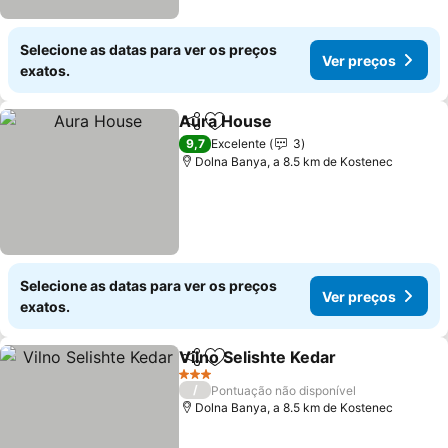
Selecione as datas para ver os preços
Ver preços
exatos.
Aura House
Partilhar
Adicionar aos favoritos
Ver preços
9,7
Excelente
3
Dolna Banya, a 8.5 km de Kostenec
Selecione as datas para ver os preços
Ver preços
exatos.
Vilno Selishte Kedar
Partilhar
Adicionar aos favoritos
Ver p
3 Estrelas
/
Pontuação não disponível
Dolna Banya, a 8.5 km de Kostenec