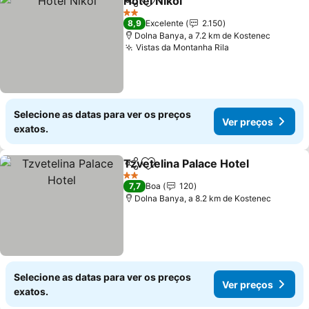
Hotel Nikol
Partilhar
Adicionar aos favoritos
Ver preços
2 Estrelas
8,9
Excelente
2.150
Dolna Banya, a 7.2 km de Kostenec
Vistas da Montanha Rila
Ver preços
Selecione as datas para ver os preços
Ver preços
exatos.
Tzvetelina Palace Hotel
Partilhar
Adicionar aos favoritos
Ve
2 Estrelas
7,7
Boa
120
Dolna Banya, a 8.2 km de Kostenec
Selecione as datas para ver os preços
Ver preços
exatos.