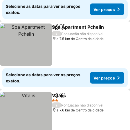
Selecione as datas para ver os preços
Ver preços
exatos.
Spa Apartment Pchelin
Partilhar
Adicionar aos favoritos
Ver
/
Pontuação não disponível
a 7.5 km de Centro da cidade
Selecione as datas para ver os preços
Ver preços
exatos.
Vitalis
Partilhar
Adicionar aos favoritos
Ver preços
2 Estrelas
/
Pontuação não disponível
a 7.6 km de Centro da cidade