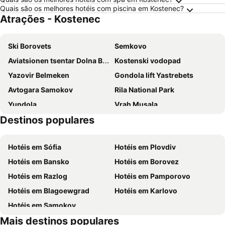
Quais são os melhores hotéis com piscina em Kostenec?
Atrações - Kostenec
Ski Borovets
Semkovo
Aviatsionen tsentar Dolna Banya
Kostenski vodopad
Yazovir Belmeken
Gondola lift Yastrebets
Avtogara Samokov
Rila National Park
Yundola
Vrah Musala
Destinos populares
Tsari Mali Grad
ZhP gara Avramovo
Skakavitsa Waterfall
Regionalen praznik Koyto se smee - dalgo zhivee
Hotéis em Sófia
Hotéis em Plovdiv
Park Dvoretsa
Rezervat Beglika
Hotéis em Bansko
Hotéis em Borovez
Priroden park Rilski manastir
Hotéis em Razlog
Hotéis em Pamporovo
Hotéis em Blagoewgrad
Hotéis em Karlovo
Hotéis em Samokov
Mais destinos populares