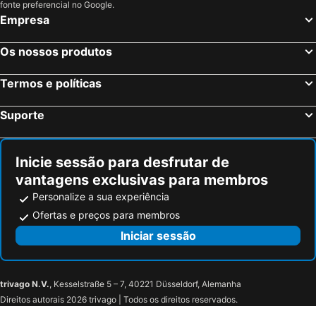
Golden Sands, Varna Hotéis
Varna, Varna Hotéis
fonte preferencial no Google.
Empresa
Plovdiv, Plovdiv Hotéis
Nessebar, Burgas Hotéis
Burgas, Burgas Hotéis
Obzor, Burgas Hotéis
Os nossos produtos
Termos e políticas
Suporte
Inicie sessão para desfrutar de
vantagens exclusivas para membros
Personalize a sua experiência
Ofertas e preços para membros
Iniciar sessão
trivago N.V.
, Kesselstraße 5 – 7, 40221 Düsseldorf, Alemanha
Direitos autorais 2026 trivago | Todos os direitos reservados.