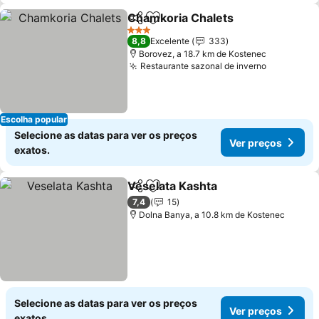
Chamkoria Chalets
Partilhar
Adicionar aos favoritos
Ver pr
3 Estrelas
8,8
Excelente
333
Borovez, a 18.7 km de Kostenec
Restaurante sazonal de inverno
Ver preço
Escolha popular
Selecione as datas para ver os preços
Ver preços
exatos.
Veselata Kashta
Partilhar
Adicionar aos favoritos
Ver preço
7,4
15
Dolna Banya, a 10.8 km de Kostenec
Selecione as datas para ver os preços
Ver preços
exatos.