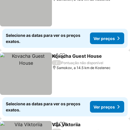
Selecione as datas para ver os preços
Ver preços
exatos.
Kovacha Guest House
Partilhar
Adicionar aos favoritos
Ver 
/
Pontuação não disponível
Samokov, a 14.5 km de Kostenec
Selecione as datas para ver os preços
Ver preços
exatos.
Vila Viktoriia
Partilhar
Adicionar aos favoritos
Ver preços