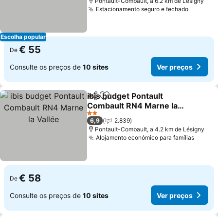
Pontault-Combault, a 6.2 km de Lésigny
Estacionamento seguro e fechado
Ver pre
Escolha popular
€ 55
De
Consulte os preços de
10 sites
Ver preços
ibis budget Pontault
Partilhar
Adicionar aos favoritos
Combault RN4 Marne la
Vallée
Ver preços
2 Estrelas
6,9
2.839
Pontault-Combault, a 4.2 km de Lésigny
Alojamento económico para famílias
Ver pr
€ 58
De
Consulte os preços de
10 sites
Ver preços