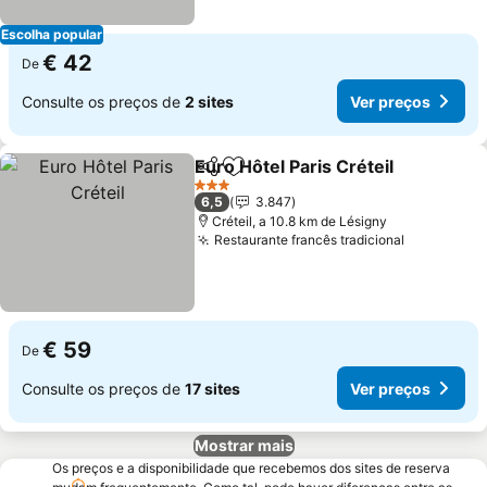
Escolha popular
€ 42
De
Consulte os preços de
2 sites
Ver preços
Euro Hôtel Paris Créteil
Partilhar
Adicionar aos favoritos
Ve
3 Estrelas
6,5
3.847
Créteil, a 10.8 km de Lésigny
Restaurante francês tradicional
Ver preço
€ 59
De
Consulte os preços de
17 sites
Ver preços
Mostrar mais
Os preços e a disponibilidade que recebemos dos sites de reserva