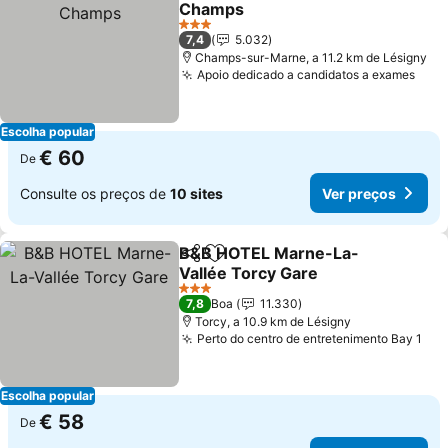
Champs
Ver preços
3 Estrelas
7,4
5.032
Champs-sur-Marne, a 11.2 km de Lésigny
Apoio dedicado a candidatos a exames
Ver 
Escolha popular
€ 60
De
Consulte os preços de
10 sites
Ver preços
B&B HOTEL Marne-La-
Partilhar
Adicionar aos favoritos
Vallée Torcy Gare
Ver preços
3 Estrelas
7,8
Boa
11.330
Torcy, a 10.9 km de Lésigny
Perto do centro de entretenimento Bay 1
Ver
Escolha popular
€ 58
De