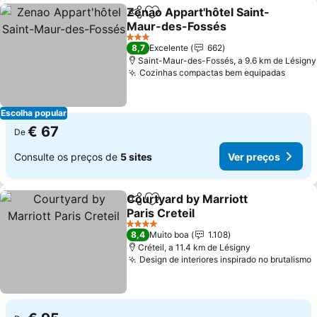
Zenao Appart'hôtel Saint-
Partilhar
Adicionar aos favoritos
Maur-des-Fossés
Ver preços
3 Estrelas
8,7
Excelente
662
Saint-Maur-des-Fossés, a 9.6 km de Lésigny
Cozinhas compactas bem equipadas
Ver p
Escolha popular
€ 67
De
Consulte os preços de
5 sites
Ver preços
Courtyard by Marriott
Partilhar
Adicionar aos favoritos
Paris Creteil
Ver preços
4 Estrelas
8,4
Muito boa
1.108
Créteil, a 11.4 km de Lésigny
Design de interiores inspirado no brutalismo
V