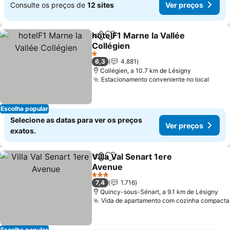
Consulte os preços de
12 sites
Ver preços
hotelF1 Marne la Vallée
Partilhar
Adicionar aos favoritos
Collégien
Ver preços
1 Estrelas
6,3
4.881
Collégien, a 10.7 km de Lésigny
Estacionamento conveniente no local
Ver p
Escolha popular
Selecione as datas para ver os preços
Ver preços
exatos.
Villa Val Senart 1ere
Partilhar
Adicionar aos favoritos
Avenue
Ver preços
3 Estrelas
7,4
1.716
Quincy-sous-Sénart, a 9.1 km de Lésigny
Vida de apartamento com cozinha compacta
Escolha popular