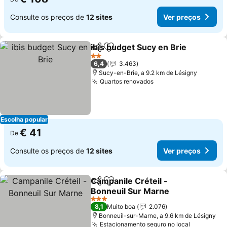
Consulte os preços de
12 sites
Ver preços
ibis budget Sucy en Brie
Partilhar
Adicionar aos favoritos
Ve
2 Estrelas
6,4
3.463
Sucy-en-Brie, a 9.2 km de Lésigny
Quartos renovados
Ver preços
Escolha popular
€ 41
De
Consulte os preços de
12 sites
Ver preços
Campanile Créteil -
Partilhar
Adicionar aos favoritos
Bonneuil Sur Marne
Ver preços
3 Estrelas
8,1
Muito boa
2.076
Bonneuil-sur-Marne, a 9.6 km de Lésigny
Estacionamento seguro no local
Ver preço