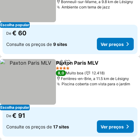
Bonneuil-sur-Marne, a 9.8 km de Lésigny
Ambiente com tema de jazz
Ver preços
Escolha popular
€ 60
De
Consulte os preços de
9 sites
Ver preços
Paxton Paris MLV
Partilhar
Adicionar aos favoritos
Ver preç
4 Estrelas
8,0
Muito boa
12.418
Ferrières-en-Brie, a 11.5 km de Lésigny
Piscina coberta com vista para o jardim
Ver 
Escolha popular
€ 91
De
Consulte os preços de
17 sites
Ver preços