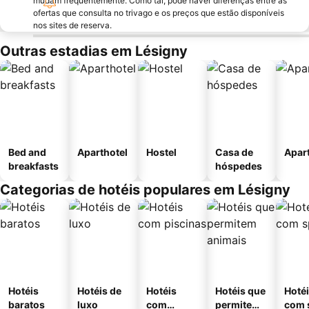
mudam frequentemente. Como tal, pode haver diferenças entre as
ofertas que consulta no trivago e os preços que estão disponíveis
nos sites de reserva.
Outras estadias em Lésigny
Bed and
Aparthotel
Hostel
Casa de
Apar
breakfasts
hóspedes
Categorias de hotéis populares em Lésigny
Hotéis
Hotéis de
Hotéis
Hotéis que
Hoté
baratos
luxo
com
permitem
com 