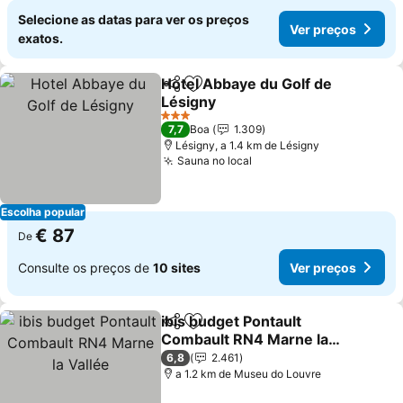
Selecione as datas para ver os preços
Ver preços
exatos.
Hotel Abbaye du Golf de
Partilhar
Adicionar aos favoritos
Lésigny
Ver preços
3 Estrelas
7,7
Boa
1.309
Lésigny, a 1.4 km de Lésigny
Sauna no local
Ver preços
Escolha popular
€ 87
De
Consulte os preços de
10 sites
Ver preços
ibis budget Pontault
Partilhar
Adicionar aos favoritos
Combault RN4 Marne la
Vallée
Ver preços
6,8
2.461
a 1.2 km de Museu do Louvre