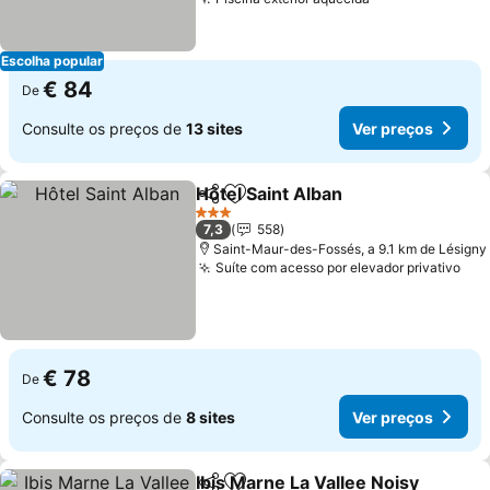
Ver preços
Escolha popular
€ 84
De
Consulte os preços de
13 sites
Ver preços
Hôtel Saint Alban
Partilhar
Adicionar aos favoritos
Ver preç
3 Estrelas
7,3
558
Saint-Maur-des-Fossés, a 9.1 km de Lésigny
Suíte com acesso por elevador privativo
Ver
€ 78
De
Consulte os preços de
8 sites
Ver preços
Ibis Marne La Vallee Noisy