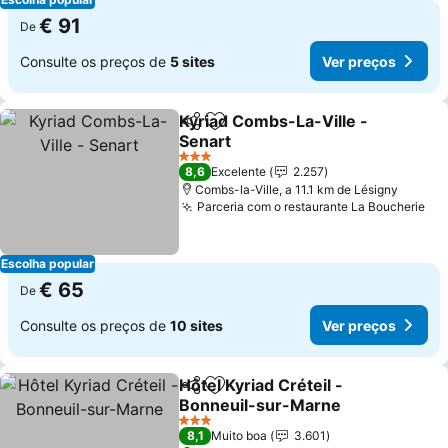
€ 91
De
Consulte os preços de
5 sites
Ver preços
Kyriad Combs-La-Ville -
Partilhar
Adicionar aos favoritos
Senart
Ver preços
3 Estrelas
8,6
Excelente
2.257
Combs-la-Ville, a 11.1 km de Lésigny
Parceria com o restaurante La Boucherie
Ve
Escolha popular
€ 65
De
Consulte os preços de
10 sites
Ver preços
Hôtel Kyriad Créteil -
Partilhar
Adicionar aos favoritos
Bonneuil-sur-Marne
Ver preços
3 Estrelas
8,1
Muito boa
3.601