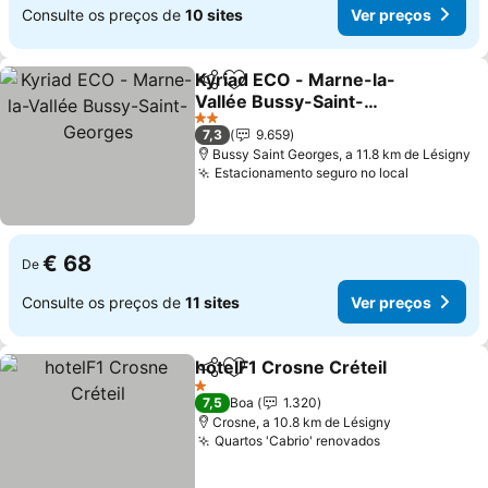
Consulte os preços de
10 sites
Ver preços
Kyriad ECO - Marne-la-
Partilhar
Adicionar aos favoritos
Vallée Bussy-Saint-
Georges
Ver preços
2 Estrelas
7,3
9.659
Bussy Saint Georges, a 11.8 km de Lésigny
Estacionamento seguro no local
Ver preço
€ 68
De
Consulte os preços de
11 sites
Ver preços
hotelF1 Crosne Créteil
Partilhar
Adicionar aos favoritos
Ver
1 Estrelas
7,5
Boa
1.320
Crosne, a 10.8 km de Lésigny
Quartos 'Cabrio' renovados
Ver preços