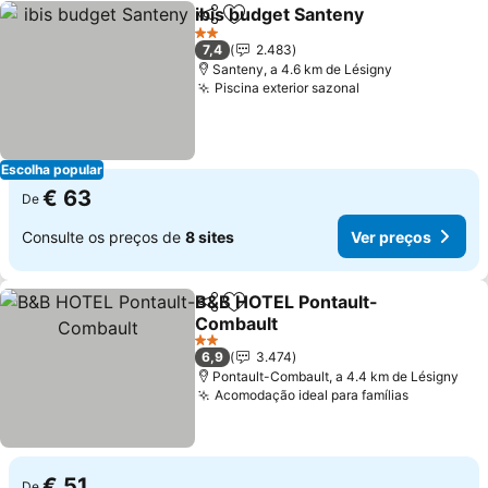
ibis budget Santeny
Partilhar
Adicionar aos favoritos
Ver pr
2 Estrelas
7,4
2.483
Santeny, a 4.6 km de Lésigny
Piscina exterior sazonal
Ver preços
Escolha popular
€ 63
De
Consulte os preços de
8 sites
Ver preços
B&B HOTEL Pontault-
Partilhar
Adicionar aos favoritos
Combault
Ver preços
2 Estrelas
6,9
3.474
Pontault-Combault, a 4.4 km de Lésigny
Acomodação ideal para famílias
Ver preço
€ 51
De