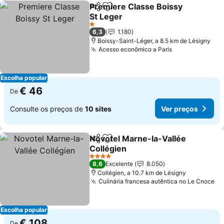
Premiere Classe Boissy
Partilhar
Adicionar aos favoritos
St Leger
Ver preços
1 Estrelas
6,3
1.180
Boissy-Saint-Léger, a 8.5 km de Lésigny
Acesso econômico a Paris
Ver preços
Escolha popular
€ 46
De
Consulte os preços de
10 sites
Ver preços
Novotel Marne-la-Vallée
Partilhar
Adicionar aos favoritos
Collégien
Ver preços
4 Estrelas
8,6
Excelente
8.050
Collégien, a 10.7 km de Lésigny
Culinária francesa autêntica no Le Cnoce
Ve
Escolha popular
€ 108
De