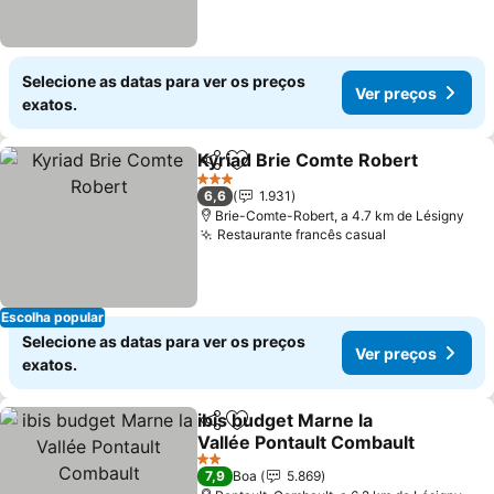
Selecione as datas para ver os preços
Ver preços
exatos.
Kyriad Brie Comte Robert
Partilhar
Adicionar aos favoritos
3 Estrelas
6,6
1.931
Brie-Comte-Robert, a 4.7 km de Lésigny
Restaurante francês casual
Ver preços
Escolha popular
Selecione as datas para ver os preços
Ver preços
exatos.
ibis budget Marne la
Partilhar
Adicionar aos favoritos
Vallée Pontault Combault
Ver preços
2 Estrelas
7,9
Boa
5.869