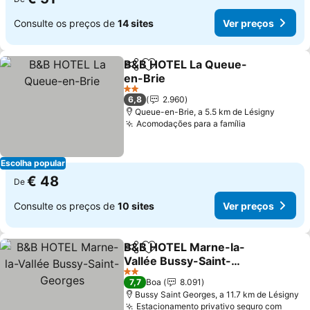
Consulte os preços de
14 sites
Ver preços
B&B HOTEL La Queue-
Partilhar
Adicionar aos favoritos
en-Brie
Ver preços
2 Estrelas
6,8
2.960
Queue-en-Brie, a 5.5 km de Lésigny
Acomodações para a família
Ver preços
Escolha popular
€ 48
De
Consulte os preços de
10 sites
Ver preços
B&B HOTEL Marne-la-
Partilhar
Adicionar aos favoritos
Vallée Bussy-Saint-
Georges
Ver preços
2 Estrelas
7,7
Boa
8.091
Bussy Saint Georges, a 11.7 km de Lésigny
Estacionamento privativo seguro com