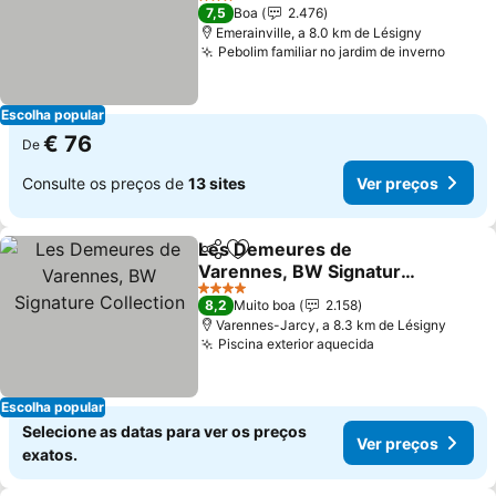
Ver preços
3 Estrelas
7,5
Boa
2.476
Emerainville, a 8.0 km de Lésigny
Pebolim familiar no jardim de inverno
Ver p
Escolha popular
€ 76
De
Consulte os preços de
13 sites
Ver preços
Les Demeures de
Partilhar
Adicionar aos favoritos
Varennes, BW Signature
Collection
Ver preços
4 Estrelas
8,2
Muito boa
2.158
Varennes-Jarcy, a 8.3 km de Lésigny
Piscina exterior aquecida
Ver preços
Escolha popular
Selecione as datas para ver os preços
Ver preços
exatos.