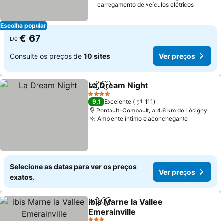
carregamento de veículos elétricos
Escolha popular
€ 67
De
Consulte os preços de
10 sites
Ver preços
La Dream Night
Partilhar
Adicionar aos favoritos
Ver preços
4 Estrelas
9,1
Excelente
111
Pontault-Combault, a 4.6 km de Lésigny
Ambiente íntimo e aconchegante
Ver preç
Selecione as datas para ver os preços
Ver preços
exatos.
ibis Marne la Vallee
Partilhar
Adicionar aos favoritos
Emerainville