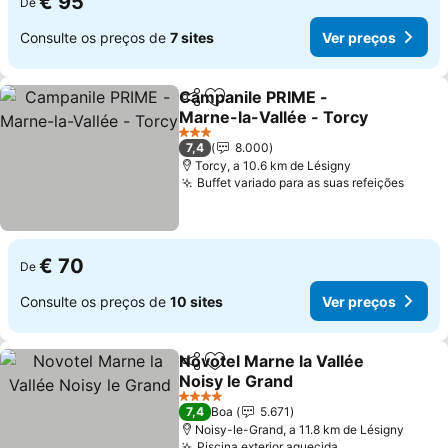
€ 95
De
Consulte os preços de
7 sites
Ver preços
Campanile PRIME -
Partilhar
Adicionar aos favoritos
Marne-la-Vallée - Torcy
Ver preços
3 Estrelas
7,4
8.000
Torcy, a 10.6 km de Lésigny
Buffet variado para as suas refeições
Ver p
€ 70
De
Consulte os preços de
10 sites
Ver preços
Novotel Marne la Vallée
Partilhar
Adicionar aos favoritos
Noisy le Grand
Ver preços
4 Estrelas
7,4
Boa
5.671
Noisy-le-Grand, a 11.8 km de Lésigny
Piscina exterior aquecida