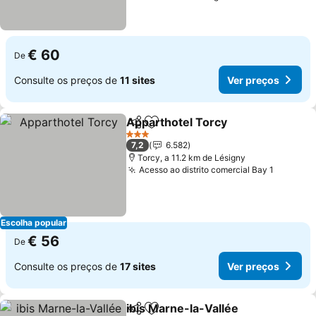
€ 60
De
Consulte os preços de
11 sites
Ver preços
Apparthotel Torcy
Partilhar
Adicionar aos favoritos
Ver pre
3 Estrelas
7,2
6.582
Torcy, a 11.2 km de Lésigny
Acesso ao distrito comercial Bay 1
Ver pre
Escolha popular
€ 56
De
Consulte os preços de
17 sites
Ver preços
ibis Marne-la-Vallée
Partilhar
Adicionar aos favoritos