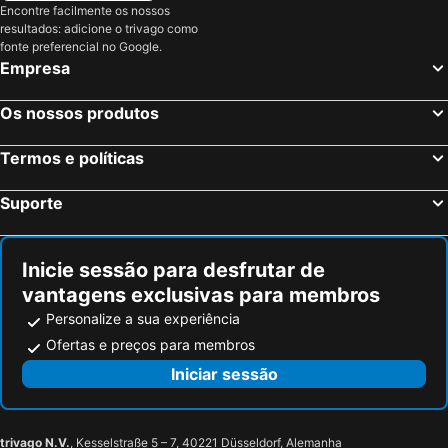
Encontre facilmente os nossos
Saintes, Poitou-Charentes Hotéis
Châteaubernard, Poitou-Charentes Hotéis
ibis budget Villeneuve-le-Roi
Hotel Paris Bercy
resultados: adicione o trivago como
Saint-Martin-de-Ré, Poitou-Charentes Hotéis
Paris, França Hotéis
fonte preferencial no Google.
Independent (SPHC) Hotel Paris Marne-la-Vallée
Premiere Classe
Empresa
Nice, Provença-Alpes-Costa Azul Hotéis
Coupvray, França Hotéis
Aparthotel Adagio Paris Vincennes
Camelia Prestige - Place de la Nation
Estrasburgo, Alsácia Hotéis
Bordéus, Aquitânia Hotéis
Novotel Paris Créteil Le Lac
Best Western Saint Louis
Os nossos produtos
Montévrain, França Hotéis
Serris, França Hotéis
Hôtel du Parc
ibis Styles Paris Villejuif
Termos e políticas
Colmar, Alsácia Hotéis
Magny le Hongre, França Hotéis
Suporte
Inicie sessão para desfrutar de
vantagens exclusivas para membros
Personalize a sua experiência
Ofertas e preços para membros
Iniciar sessão
trivago N.V.
, Kesselstraße 5 – 7, 40221 Düsseldorf, Alemanha