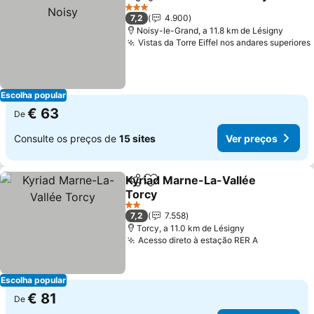
Partilhar
Adicionar aos favoritos
3 Estrelas
7,2
4.900
Noisy-le-Grand, a 11.8 km de Lésigny
Vistas da Torre Eiffel nos andares superiores
Escolha popular
€ 63
De
Consulte os preços de
15 sites
Ver preços
Kyriad Marne-La-Vallée
Partilhar
Adicionar aos favoritos
Torcy
Ver preços
2 Estrelas
7,2
7.558
Torcy, a 11.0 km de Lésigny
Acesso direto à estação RER A
Ver preço
Escolha popular
€ 81
De