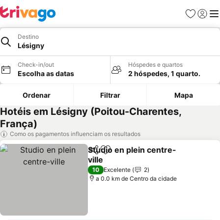
Favoritos
Iniciar
Me
Destino
Lésigny
Check-in/out
Hóspedes e quartos
Escolha as datas
2 hóspedes, 1 quarto.
Ordenar
Filtrar
Mapa
Hotéis em Lésigny (Poitou-Charentes,
França)
Como os pagamentos influenciam os resultados
Studio en plein centre-
Partilhar
Adicionar aos favoritos
ville
Ver preços
10
Excelente
2
a 0.0 km de Centro da cidade