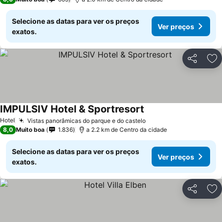
Selecione as datas para ver os preços
Ver preços
exatos.
Partilhar
Ad
IMPULSIV Hotel & Sportresort
Hotel
Vistas panorâmicas do parque e do castelo
8,0
Muito boa
1.836
a 2.2 km de Centro da cidade
Selecione as datas para ver os preços
Ver preços
exatos.
Partilhar
Ad