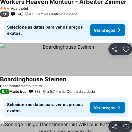
Workers Heaven Monteur - Arbeiter Zimmer
Aparthotel
3 Estrelas
7,0
34
a 3.5 km de Centro da cidade
Selecione as datas para ver os preços
Ver preços
exatos.
Partilhar
Ad
Boardinghouse Steinen
Casa/apartamento inteiro
8,4
Muito boa
83
a 5.7 km de Centro da cidade
Selecione as datas para ver os preços
Ver preços
exatos.
Partilhar
Ad