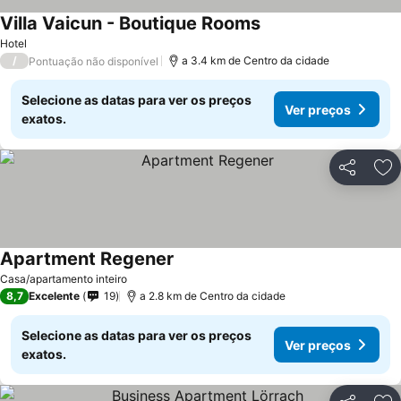
Villa Vaicun - Boutique Rooms
Hotel
/
a 3.4 km de Centro da cidade
Pontuação não disponível
Selecione as datas para ver os preços
Ver preços
exatos.
Partilhar
Ad
Apartment Regener
Casa/apartamento inteiro
8,7
Excelente
19
a 2.8 km de Centro da cidade
Selecione as datas para ver os preços
Ver preços
exatos.