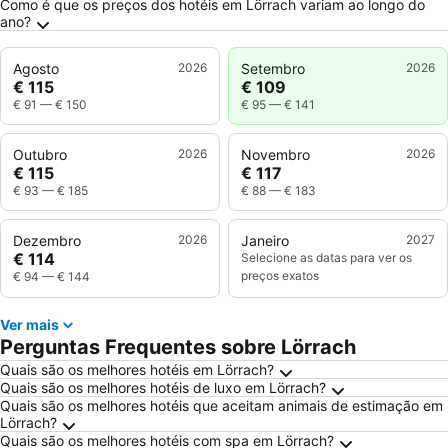
Como é que os preços dos hotéis em Lörrach variam ao longo do
ano?
Agosto
2026
Setembro
2026
€ 115
€ 109
€ 91
—
€ 150
€ 95
—
€ 141
Outubro
2026
Novembro
2026
€ 115
€ 117
€ 93
—
€ 185
€ 88
—
€ 183
Dezembro
2026
Janeiro
2027
€ 114
Selecione as datas para ver os
preços exatos
€ 94
—
€ 144
Ver mais
Perguntas Frequentes sobre Lörrach
Quais são os melhores hotéis em Lörrach?
Quais são os melhores hotéis de luxo em Lörrach?
Quais são os melhores hotéis que aceitam animais de estimação em
Lörrach?
Quais são os melhores hotéis com spa em Lörrach?