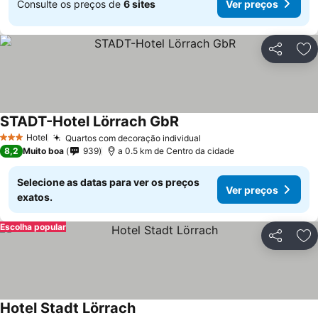
Consulte os preços de
6 sites
Ver preços
Partilhar
Ad
STADT-Hotel Lörrach GbR
Hotel
Quartos com decoração individual
3 Estrelas
8,2
Muito boa
939
a 0.5 km de Centro da cidade
Selecione as datas para ver os preços
Ver preços
exatos.
Escolha popular
Partilhar
Ad
Hotel Stadt Lörrach