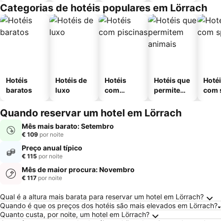
Categorias de hotéis populares em Lörrach
Hotéis
Hotéis de
Hotéis
Hotéis que
Hoté
baratos
luxo
com
permitem
com 
piscinas
animais
Quando reservar um hotel em Lörrach
Mês mais barato: Setembro
€ 109
por noite
Preço anual típico
€ 115
por noite
Mês de maior procura: Novembro
€ 117
por noite
Perguntas Frequentes sobre Lörrach
Qual é a altura mais barata para reservar um hotel em Lörrach?
Quando é que os preços dos hotéis são mais elevados em Lörrach?
Quanto custa, por noite, um hotel em Lörrach?