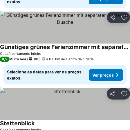
exatos.
Partilhar
Ad
Günstiges grünes Ferienzimmer mit separater moderner Dusche
Casa/apartamento inteiro
8,2
Muito boa
80
a 0.6 km de Centro da cidade
Selecione as datas para ver os preços
Ver preços
exatos.
Partilhar
Ad
Stettenblick
Casa/apartamento inteiro