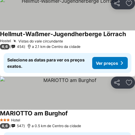
Partilhar
Ad
Hellmut-Waßmer-Jugendherberge Lörrach
Hostel
Vistas do vale circundante
6,6
454
a 2.1 km de Centro da cidade
Selecione as datas para ver os preços
Ver preços
exatos.
Partilhar
Ad
MARIOTTO am Burghof
Hotel
3 Estrelas
6,6
547
a 0.5 km de Centro da cidade