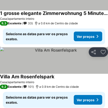
1 grosse elegante Zimmerwohnung 5 Minuten zu Fuss in die Stadtmitte
Casa/apartamento inteiro
9,3
Excelente
33
a 0.6 km de Centro da cidade
Selecione as datas para ver os preços
Ver preços
exatos.
Partilhar
Ad
Villa Am Rosenfelspark
Casa/apartamento inteiro
9,2
Excelente
101
a 0.9 km de Centro da cidade
Selecione as datas para ver os preços
Ver preços
exatos.