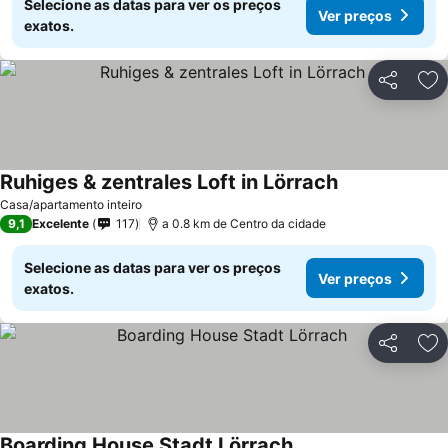
Selecione as datas para ver os preços
Ver preços
exatos.
Partilhar
Ad
Ruhiges & zentrales Loft in Lörrach
Casa/apartamento inteiro
9,1
Excelente
117
a 0.8 km de Centro da cidade
Selecione as datas para ver os preços
Ver preços
exatos.
Partilhar
Ad
Boarding House Stadt Lörrach