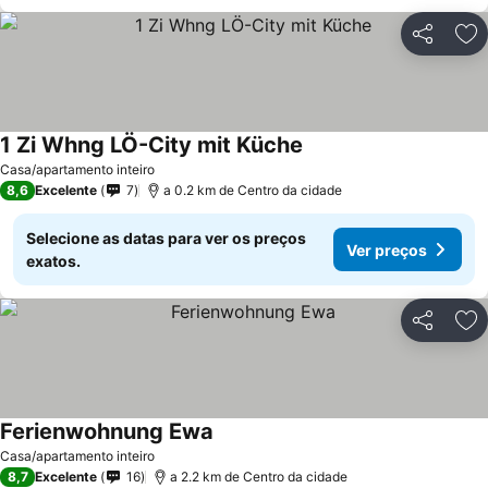
Partilhar
Ad
1 Zi Whng LÖ-City mit Küche
Casa/apartamento inteiro
8,6
Excelente
7
a 0.2 km de Centro da cidade
Selecione as datas para ver os preços
Ver preços
exatos.
Partilhar
Ad
Ferienwohnung Ewa
Casa/apartamento inteiro
8,7
Excelente
16
a 2.2 km de Centro da cidade