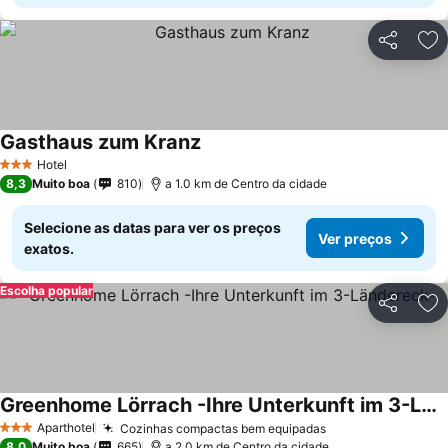
Partilhar
Ad
Gasthaus zum Kranz
Hotel
3 Estrelas
8,3
Muito boa
810
a 1.0 km de Centro da cidade
Selecione as datas para ver os preços
Ver preços
exatos.
Escolha popular
Partilhar
Ad
Greenhome Lörrach -Ihre Unterkunft im 3-Ländereck-
Aparthotel
Cozinhas compactas bem equipadas
3 Estrelas
8,0
Muito boa
665
a 2.0 km de Centro da cidade