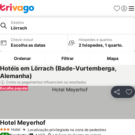
Favoritos
Iniciar
Me
Destino
Lörrach
Check-in/out
Hóspedes e quartos
Escolha as datas
2 hóspedes, 1 quarto.
Ordenar
Filtrar
Mapa
Hotéis em Lörrach (Bade-Vurtemberga,
Alemanha)
Como os pagamentos influenciam os resultados
Escolha popular
Partilhar
Ad
Hotel Meyerhof
Hotel
Localização privilegiada na zona de pedestres
3 Estrelas