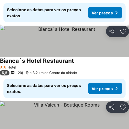
Selecione as datas para ver os preços
Ver preços
exatos.
Partilhar
Ad
Bianca`s Hotel Restaurant
Hotel
2 Estrelas
5,5
129
a 3.2 km de Centro da cidade
Selecione as datas para ver os preços
Ver preços
exatos.
Partilhar
Ad