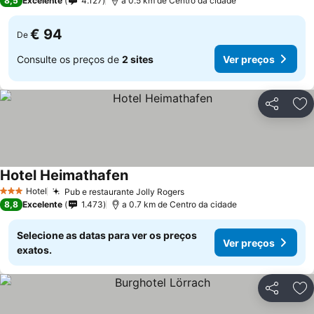
8,5
Excelente
4.127
a 0.5 km de Centro da cidade
€ 94
De
Consulte os preços de
2 sites
Ver preços
Partilhar
Ad
Hotel Heimathafen
Hotel
Pub e restaurante Jolly Rogers
3 Estrelas
8,8
Excelente
1.473
a 0.7 km de Centro da cidade
Selecione as datas para ver os preços
Ver preços
exatos.
Partilhar
Ad