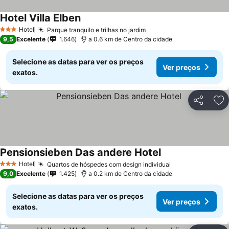
Hotel Villa Elben
Hotel
Parque tranquilo e trilhas no jardim
3 Estrelas
9,5
Excelente
1.646
a 0.6 km de Centro da cidade
Selecione as datas para ver os preços
Ver preços
exatos.
Partilhar
Ad
Pensionsieben Das andere Hotel
Hotel
Quartos de hóspedes com design individual
3 Estrelas
9,0
Excelente
1.425
a 0.2 km de Centro da cidade
Selecione as datas para ver os preços
Ver preços
exatos.