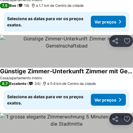
7,5
Boa
19
a 1.7 km de Centro da cidade
Selecione as datas para ver os preços
Ver preços
exatos.
Partilhar
Ad
Günstige Zimmer-Unterkunft Zimmer mit Gemeinschaftsbad
Casa/apartamento inteiro
8,7
Excelente
34
a 0.6 km de Centro da cidade
Selecione as datas para ver os preços
Ver preços
exatos.
Partilhar
Ad