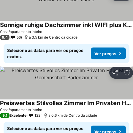
Sonnige ruhige Dachzimmer inkl WIFI plus Kaffee mit WG Dusche und neuer Küche
Casa/apartamento inteiro
6,4
56
a 3.5 km de Centro da cidade
Selecione as datas para ver os preços
Ver preços
exatos.
Partilhar
Ad
Preiswertes Stilvolles Zimmer Im Privaten Haus Mit Gemeinschaft Badenzimmer
Casa/apartamento inteiro
9,1
Excelente
122
a 0.6 km de Centro da cidade
Selecione as datas para ver os preços
Ver preços