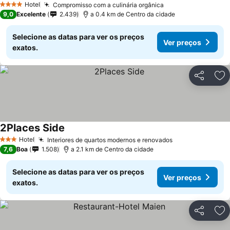
Hotel
Compromisso com a culinária orgânica
4 Estrelas
9,0
Excelente
2.439
a 0.4 km de Centro da cidade
Selecione as datas para ver os preços
Ver preços
exatos.
Partilhar
Ad
2Places Side
Hotel
Interiores de quartos modernos e renovados
3 Estrelas
7,6
Boa
1.508
a 2.1 km de Centro da cidade
Selecione as datas para ver os preços
Ver preços
exatos.
Partilhar
Ad