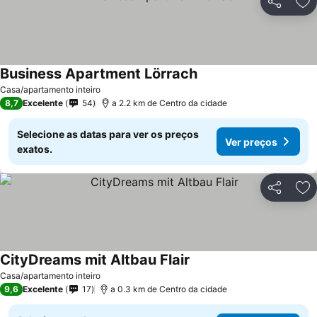
Partilhar
Ad
Business Apartment Lörrach
Casa/apartamento inteiro
8,7
Excelente
54
a 2.2 km de Centro da cidade
Selecione as datas para ver os preços
Ver preços
exatos.
Partilhar
Ad
CityDreams mit Altbau Flair
Casa/apartamento inteiro
9,6
Excelente
17
a 0.3 km de Centro da cidade