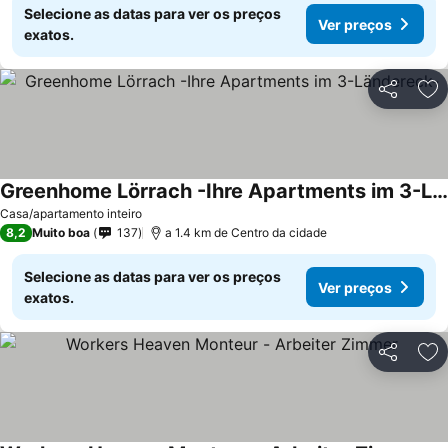
Selecione as datas para ver os preços
Ver preços
exatos.
Partilhar
Ad
Greenhome Lörrach -Ihre Apartments im 3-Ländereck-
Casa/apartamento inteiro
8,2
Muito boa
137
a 1.4 km de Centro da cidade
Selecione as datas para ver os preços
Ver preços
exatos.
Partilhar
Ad