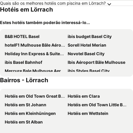
Quais são os melhores hotéis com piscina em Lörrach?
Hotéis em Lörrach
Estes hotéis também poderão interessá-lo...
B&B HOTEL Basel
ibis budget Basel City
hotelF1 Mulhouse Bâle Aéroport
Sorell Hotel Merian
Holiday Inn Express & Suites - Basel - Allschwil by IHG
Novotel Basel City
ibis Basel Bahnhof
Ibis Aéroport Bâle Mulhouse
Mercure Bale Mulhouse Aeroport
ibis Styles Basel City
Bairros - Lörrach
Carathotel Basel/Weil am Rhein
Hotel Birsighof
B&B Hotel Weil am Rhein/Basel
Essential by Dorint Basel City
Hotéis em Old Town Great Basel
Hotéis em Clara
Hotel Metropol Basel
Hotel Rheinfelderhof
Hotéis em St Johann
Hotéis em Old Town Little Basel
easyHotel Basel
Central City Hotel Rochat
Hotéis em Kleinhüningen
Hotéis em Wettstein
Courtyard by Marriott Basel
Best Western Hotel Dreiländerbrücke
Hotéis em St Alban
Hotel City Inn
The Passage Urban & Lifestyle Hotel
ibis Styles Bâle-Mulhouse Aéroport
Hotel Maximilian