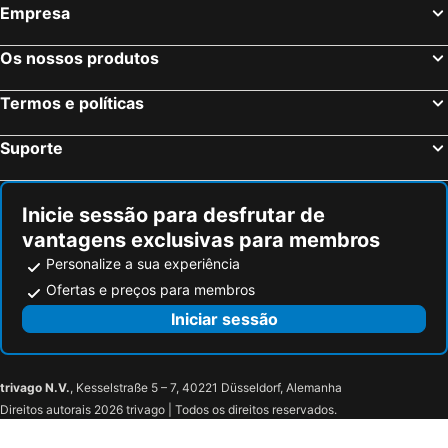
Empresa
Munique, Baviera Hotéis
Colónia, Renânia do Norte-Vestfália Hotéis
Frankfurt, Hesse Hotéis
Dusseldorf, Renânia do Norte-Vestfália Hotéis
Os nossos produtos
Hamburgo, Hamburgo Hotéis
Nuremberga, Baviera Hotéis
Termos e políticas
Dresden, Saxónia Hotéis
Suporte
Inicie sessão para desfrutar de
vantagens exclusivas para membros
Personalize a sua experiência
Ofertas e preços para membros
Iniciar sessão
trivago N.V.
, Kesselstraße 5 – 7, 40221 Düsseldorf, Alemanha
Direitos autorais 2026 trivago | Todos os direitos reservados.