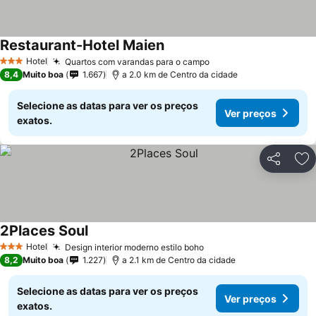
Restaurant-Hotel Maien
Hotel
Quartos com varandas para o campo
3 Estrelas
8,4
Muito boa
1.667
a 2.0 km de Centro da cidade
Selecione as datas para ver os preços
Ver preços
exatos.
Partilhar
Ad
2Places Soul
Hotel
Design interior moderno estilo boho
3 Estrelas
8,2
Muito boa
1.227
a 2.1 km de Centro da cidade
Selecione as datas para ver os preços
Ver preços
exatos.