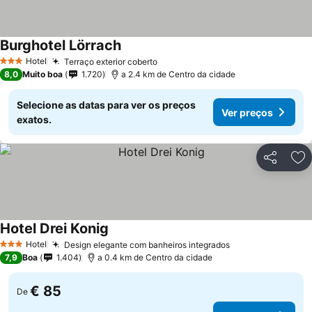
Burghotel Lörrach
Hotel
Terraço exterior coberto
3 Estrelas
8,0
Muito boa
1.720
a 2.4 km de Centro da cidade
Selecione as datas para ver os preços
Ver preços
exatos.
Partilhar
Ad
Hotel Drei Konig
Hotel
Design elegante com banheiros integrados
3 Estrelas
7,9
Boa
1.404
a 0.4 km de Centro da cidade
€ 85
De