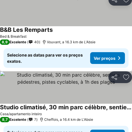
Partilhar
Ad
B&B Les Remparts
Ver preços
Bed & Breakfast
8,9
Excelente
40
Vouvant, a 16.3 km de L'Absie
Selecione as datas para ver os preços
Ver preços
exatos.
Partilhar
Ad
Studio climatisé, 30 min parc célèbre, sentiers pédestres, pistes cyclables, à 1h des plages
Ver preços
Casa/apartamento inteiro
8,7
Excelente
7
Cheffois, a 16.4 km de L'Absie