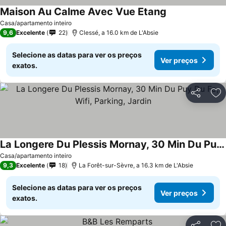
Maison Au Calme Avec Vue Etang
Ver preços
Casa/apartamento inteiro
9,6
Excelente
22
Clessé, a 16.0 km de L'Absie
Selecione as datas para ver os preços
Ver preços
exatos.
Partilhar
Ad
La Longere Du Plessis Mornay, 30 Min Du Puy Du Fo, Wifi, Parking, Jardin
Ver preços
Casa/apartamento inteiro
9,3
Excelente
18
La Forêt-sur-Sèvre, a 16.3 km de L'Absie
Selecione as datas para ver os preços
Ver preços
exatos.