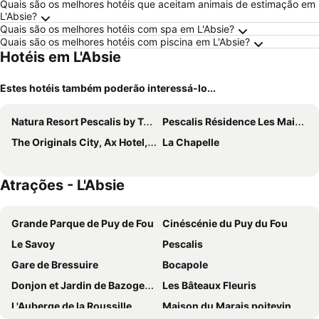
Quais são os melhores hotéis que aceitam animais de estimação em
L'Absie?
Quais são os melhores hotéis com spa em L'Absie?
Quais são os melhores hotéis com piscina em L'Absie?
Hotéis em L'Absie
Estes hotéis também poderão interessá-lo...
Natura Resort Pescalis by Terres de France
Pescalis Résidence Les Maisons du Lac
The Originals City, Ax Hotel, La Châtaigneraie
La Chapelle
Atrações - L'Absie
Grande Parque de Puy de Fou
Cinéscénie du Puy du Fou
Le Savoy
Pescalis
Gare de Bressuire
Bocapole
Donjon et Jardin de Bazoges en Pareds
Les Bâteaux Fleuris
L'Auberge de la Roussille
Maison du Marais poitevin