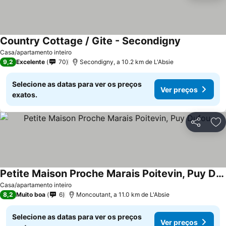
Country Cottage / Gite - Secondigny
Ver preços
Casa/apartamento inteiro
9,2
Excelente
70
Secondigny, a 10.2 km de L'Absie
Selecione as datas para ver os preços
Ver preços
exatos.
Partilhar
Ad
Petite Maison Proche Marais Poitevin, Puy Dufou
Ver preços
Casa/apartamento inteiro
8,2
Muito boa
6
Moncoutant, a 11.0 km de L'Absie
Selecione as datas para ver os preços
Ver preços