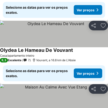
Selecione as datas para ver os preços
Ver preços
exatos.
Partilhar
Ad
Olydea Le Hameau De Vouvant
Ver preços
Casa/apartamento inteiro
9,3
Excelente
7
Vouvant, a 16.8 km de L'Absie
Selecione as datas para ver os preços
Ver preços
exatos.
Partilhar
Ad