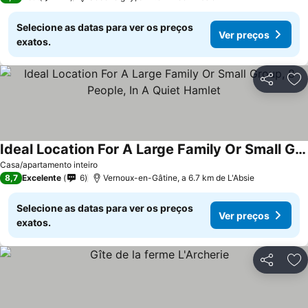
Selecione as datas para ver os preços
Ver preços
exatos.
Partilhar
Ad
Ideal Location For A Large Family Or Small Group, 8 People, In A Quiet Hamlet
Ver preços
Casa/apartamento inteiro
8,7
Excelente
6
Vernoux-en-Gâtine, a 6.7 km de L'Absie
Selecione as datas para ver os preços
Ver preços
exatos.
Partilhar
Ad