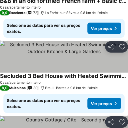
B&B in an old fortified French farm + basic camping offered
Ver preços
Casa/apartamento inteiro
9,9
Excelente
72
La Forêt-sur-Sèvre, a 9.8 km de L'Absie
Selecione as datas para ver os preços
Ver preços
exatos.
Partilhar
Ad
Secluded 3 Bed House with Heated Swimming Pool, Outdoor Kitchen & Large Gardens
Ver preços
Casa/apartamento inteiro
8,0
Muito boa
89
Breuil-Barret, a 9.8 km de L'Absie
Selecione as datas para ver os preços
Ver preços
exatos.
Partilhar
Ad