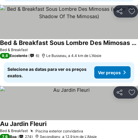
Partilhar
Ad
Bed & Breakfast Sous Lombre Des Mimosas (under The Shadow Of The Mimosas)
Ver preços
Bed & Breakfast
9,8
Excelente
6
Le Busseau, a 4.4 km de L'Absie
Selecione as datas para ver os preços
Ver preços
exatos.
Partilhar
Ad
Au Jardin Fleuri
Ver preços
Bed & Breakfast
Piscina exterior convidativa
Ver preços
7,6
Boa
274
Secondigny, a 12.9 km de L'Absie