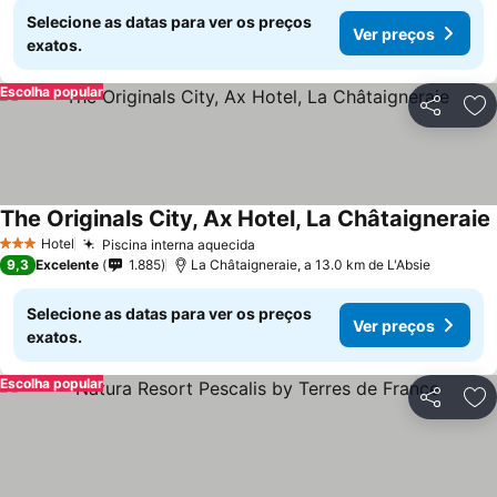
Selecione as datas para ver os preços
Ver preços
exatos.
Escolha popular
Partilhar
Ad
The Originals City, Ax Hotel, La Châtaigneraie
Hotel
Piscina interna aquecida
Ver preços
3 Estrelas
9,3
Excelente
1.885
La Châtaigneraie, a 13.0 km de L'Absie
Selecione as datas para ver os preços
Ver preços
exatos.
Escolha popular
Partilhar
Ad