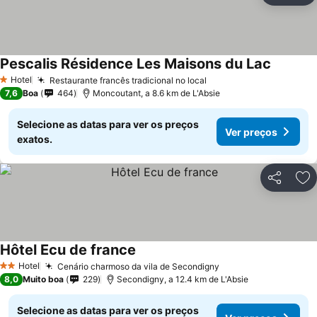
Pescalis Résidence Les Maisons du Lac
Ver preç
Hotel
Restaurante francês tradicional no local
Ver preços
1 Estrelas
7,6
Boa
464
Moncoutant, a 8.6 km de L'Absie
Selecione as datas para ver os preços
Ver preços
exatos.
Partilhar
Ad
Hôtel Ecu de france
Ver preços
Hotel
Cenário charmoso da vila de Secondigny
Ver preços
2 Estrelas
8,0
Muito boa
229
Secondigny, a 12.4 km de L'Absie
Selecione as datas para ver os preços