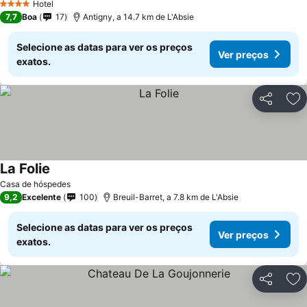
Hotel
4 Estrelas
7,7
Boa
17
Antigny, a 14.7 km de L'Absie
Selecione as datas para ver os preços
Ver preços
exatos.
Partilhar
Ad
La Folie
Ver preços
Casa de hóspedes
9,2
Excelente
100
Breuil-Barret, a 7.8 km de L'Absie
Selecione as datas para ver os preços
Ver preços
exatos.
Partilhar
Ad