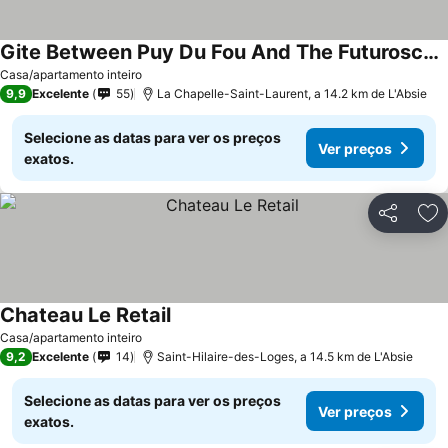
Gite Between Puy Du Fou And The Futuroscope And The Marais Poitevin
Ver preços
Casa/apartamento inteiro
9,9
Excelente
55
La Chapelle-Saint-Laurent, a 14.2 km de L'Absie
Selecione as datas para ver os preços
Ver preços
exatos.
Partilhar
Ad
Chateau Le Retail
Ver preços
Casa/apartamento inteiro
9,2
Excelente
14
Saint-Hilaire-des-Loges, a 14.5 km de L'Absie
Selecione as datas para ver os preços
Ver preços
exatos.