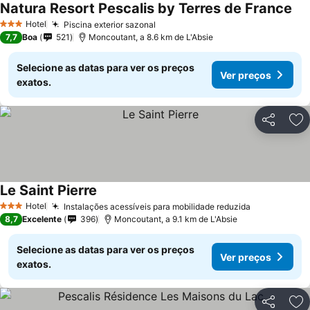
Natura Resort Pescalis by Terres de France
Ver
Hotel
Piscina exterior sazonal
Ver preços
3 Estrelas
7,7
Boa
521
Moncoutant, a 8.6 km de L'Absie
Selecione as datas para ver os preços
Ver preços
exatos.
Partilhar
Ad
Le Saint Pierre
Ver preços
Hotel
Instalações acessíveis para mobilidade reduzida
Ver preços
3 Estrelas
8,7
Excelente
396
Moncoutant, a 9.1 km de L'Absie
Selecione as datas para ver os preços
Ver preços
exatos.
Partilhar
Ad