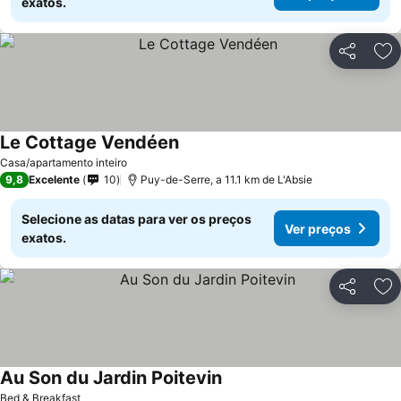
exatos.
Partilhar
Ad
Le Cottage Vendéen
Ver preços
Casa/apartamento inteiro
9,8
Excelente
10
Puy-de-Serre, a 11.1 km de L'Absie
Selecione as datas para ver os preços
Ver preços
exatos.
Partilhar
Ad
Au Son du Jardin Poitevin
Ver preços
Bed & Breakfast