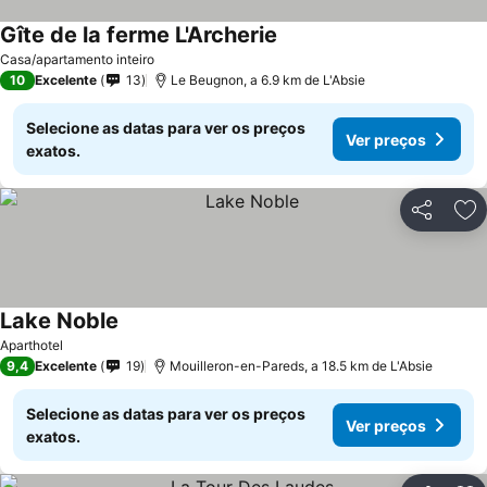
Gîte de la ferme L'Archerie
Ver preços
Casa/apartamento inteiro
10
Excelente
13
Le Beugnon, a 6.9 km de L'Absie
Selecione as datas para ver os preços
Ver preços
exatos.
Partilhar
Ad
Lake Noble
Ver preços
Aparthotel
9,4
Excelente
19
Mouilleron-en-Pareds, a 18.5 km de L'Absie
Selecione as datas para ver os preços
Ver preços
exatos.