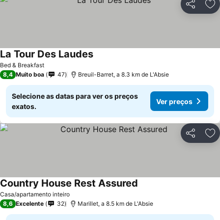
Partilhar
Ad
La Tour Des Laudes
Ver preços
Bed & Breakfast
8,4
Muito boa
47
Breuil-Barret, a 8.3 km de L'Absie
Selecione as datas para ver os preços
Ver preços
exatos.
Partilhar
Ad
Country House Rest Assured
Ver preços
Casa/apartamento inteiro
8,6
Excelente
32
Marillet, a 8.5 km de L'Absie