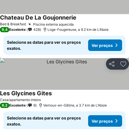
Chateau De La Goujonnerie
Ver preços
Bed & Breakfast
Piscina externa aquecida
Ver preços
9,4
Excelente
428
Loge-Fougereuse, a 9.2 km de L'Absie
Selecione as datas para ver os preços
Ver preços
exatos.
Partilhar
Ad
Les Glycines Gites
Ver preços
Casa/apartamento inteiro
9,2
Excelente
6
Vernoux-en-Gâtine, a 3.7 km de L'Absie
Selecione as datas para ver os preços
Ver preços
exatos.