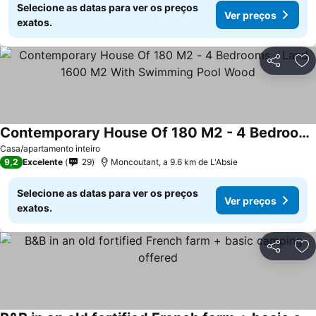
Selecione as datas para ver os preços
Ver preços
exatos.
Partilhar
Ad
Contemporary House Of 180 M2 - 4 Bedrooms - Land 1600 M2 With Swimming Pool Wood
Ver preços
Casa/apartamento inteiro
9,2
Excelente
29
Moncoutant, a 9.6 km de L'Absie
Selecione as datas para ver os preços
Ver preços
exatos.
Partilhar
Ad