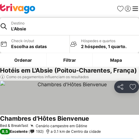
Favoritos
Iniciar
Me
Destino
L'Absie
Check-in/out
Hóspedes e quartos
Escolha as datas
2 hóspedes, 1 quarto.
Ordenar
Filtrar
Mapa
Hotéis em L'Absie (Poitou-Charentes, França)
Como os pagamentos influenciam os resultados
Partilhar
Ad
Chambres d'Hôtes Bienvenue
Ver preços
Bed & Breakfast
Cenário campestre em Gâtine
Ver preços
8,5
Excelente
192
a 0.1 km de Centro da cidade