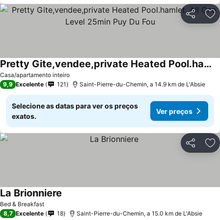
Partilhar
Ad
Pretty Gite,vendee,private Heated Pool.hamlet, All One Level 25min Puy Du Fou
Ver preços
Casa/apartamento inteiro
9,9
Excelente
121
Saint-Pierre-du-Chemin, a 14.9 km de L'Absie
Selecione as datas para ver os preços
Ver preços
exatos.
Partilhar
Ad
La Brionniere
Ver preços
Bed & Breakfast
8,7
Excelente
18
Saint-Pierre-du-Chemin, a 15.0 km de L'Absie