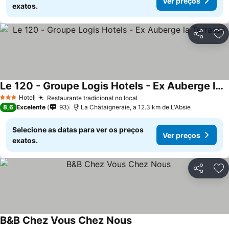
Ver preços
exatos.
Partilhar
Ad
Le 120 - Groupe Logis Hotels - Ex Auberge la Terrasse
Ver preços
Hotel
Restaurante tradicional no local
Ver preços
3 Estrelas
8,6
Excelente
93
La Châtaigneraie, a 12.3 km de L'Absie
Selecione as datas para ver os preços
Ver preços
exatos.
Partilhar
Ad
B&B Chez Vous Chez Nous
Ver preços