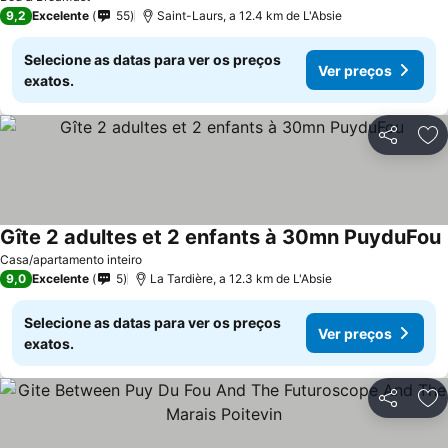
9,2
Excelente
55
Saint-Laurs, a 12.4 km de L'Absie
Selecione as datas para ver os preços
Ver preços
exatos.
Partilhar
Ad
Gîte 2 adultes et 2 enfants à 30mn PuyduFou
Casa/apartamento inteiro
9,0
Excelente
5
La Tardière, a 12.3 km de L'Absie
Selecione as datas para ver os preços
Ver preços
exatos.
Partilhar
Ad