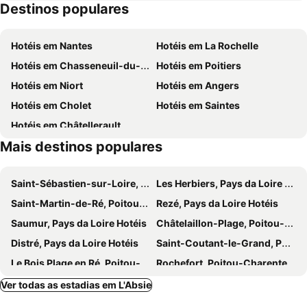
Destinos populares
Le Marais Poitevin
Le Pilori
Le Donjon d'Aliénor d'Aquitaine
Bach à Pâques
Hotéis em Nantes
Hotéis em La Rochelle
Patinoire de Niort
Le Castel
Hotéis em Chasseneuil-du-Poitou
Hotéis em Poitiers
Hotéis em Niort
Hotéis em Angers
Hotéis em Cholet
Hotéis em Saintes
Hotéis em Châtellerault
Mais destinos populares
Saint-Sébastien-sur-Loire, Pays da Loire Hotéis
Les Herbiers, Pays da Loire Hotéis
Saint-Martin-de-Ré, Poitou-Charentes Hotéis
Rezé, Pays da Loire Hotéis
Saumur, Pays da Loire Hotéis
Châtelaillon-Plage, Poitou-Charentes Hotéis
Distré, Pays da Loire Hotéis
Saint-Coutant-le-Grand, Poitou-Charentes Hotéis
Le Bois Plage en Ré, Poitou-Charentes Hotéis
Rochefort, Poitou-Charentes Hotéis
Les Sables d'Olonne, Pays da Loire Hotéis
Sainte Marie de Ré, Poitou-Charentes Hotéis
Ver todas as estadias em L'Absie
La Crèche, Poitou-Charentes Hotéis
Vivonne, Poitou-Charentes Hotéis