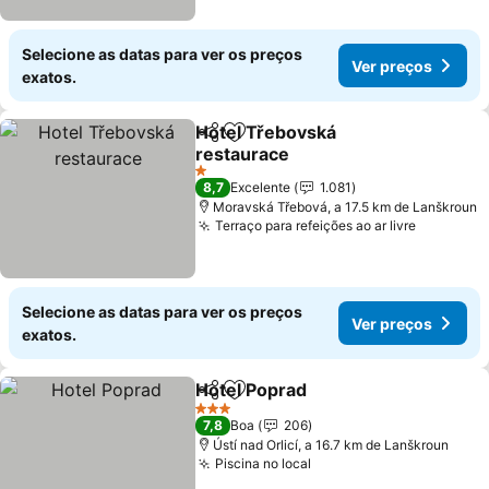
Selecione as datas para ver os preços
Ver preços
exatos.
Hotel Třebovská
Partilhar
Adicionar aos favoritos
restaurace
1 Estrelas
8,7
Excelente
1.081
Moravská Třebová, a 17.5 km de Lanškroun
Terraço para refeições ao ar livre
Selecione as datas para ver os preços
Ver preços
exatos.
Hotel Poprad
Partilhar
Adicionar aos favoritos
3 Estrelas
7,8
Boa
206
Ústí nad Orlicí, a 16.7 km de Lanškroun
Piscina no local