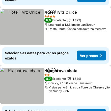
Hotel Tvrz Orlice
Partilhar
Adicionar aos favoritos
4 Estrelas
8,6
Excelente
1.472
Letohrad, a 13.5 km de Lanškroun
Restaurante rústico com taverna medieval
Selecione as datas para ver os preços
Ver preços
exatos.
Kramářova chata
Partilhar
Adicionar aos favoritos
2 Estrelas
8,7
Excelente
1.549
Orlicky, a 16.6 km de Lanškroun
Vistas panorâmicas da Torre de Observação
de Suchý vrch