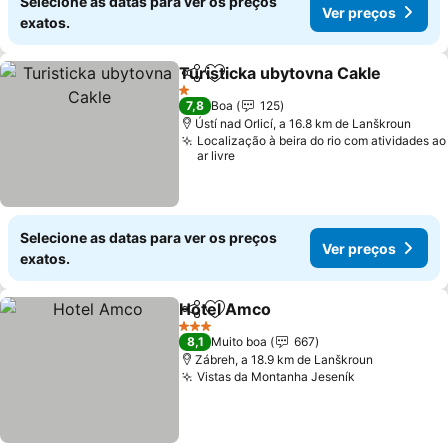
Selecione as datas para ver os preços
Ver preços
exatos.
Turisticka ubytovna Cakle
Partilhar
Adicionar aos favoritos
1 Estrelas
7,8
Boa
125
Ústí nad Orlicí, a 16.8 km de Lanškroun
Localização à beira do rio com atividades ao
ar livre
Selecione as datas para ver os preços
Ver preços
exatos.
Hotel Amco
Partilhar
Adicionar aos favoritos
3 Estrelas
8,1
Muito boa
667
Zábreh, a 18.9 km de Lanškroun
Vistas da Montanha Jeseník