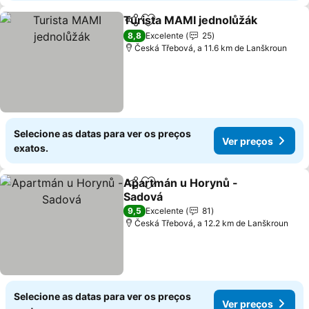
Turista MAMI jednolůžák
Partilhar
Adicionar aos favoritos
8,8
Excelente
25
Česká Třebová, a 11.6 km de Lanškroun
Selecione as datas para ver os preços
Ver preços
exatos.
Apartmán u Horynů -
Partilhar
Adicionar aos favoritos
Sadová
9,5
Excelente
81
Česká Třebová, a 12.2 km de Lanškroun
Selecione as datas para ver os preços
Ver preços