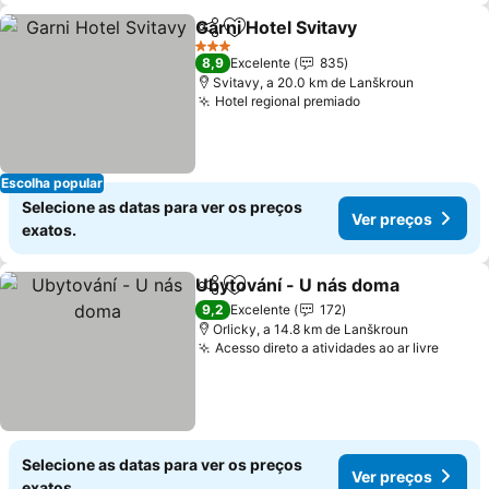
Garni Hotel Svitavy
Partilhar
Adicionar aos favoritos
3 Estrelas
8,9
Excelente
835
Svitavy, a 20.0 km de Lanškroun
Hotel regional premiado
Escolha popular
Selecione as datas para ver os preços
Ver preços
exatos.
Ubytování - U nás doma
Partilhar
Adicionar aos favoritos
9,2
Excelente
172
Orlicky, a 14.8 km de Lanškroun
Acesso direto a atividades ao ar livre
Selecione as datas para ver os preços
Ver preços
exatos.