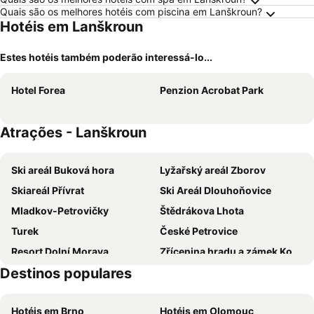
Quais são os melhores hotéis com piscina em Lanškroun?
Hotéis em Lanškroun
Estes hotéis também poderão interessá-lo...
Hotel Forea
Penzion Acrobat Park
Atrações - Lanškroun
Ski areál Buková hora
Lyžařský areál Zborov
Skiareál Přívrat
Ski Areál Dlouhoňovice
Mladkov-Petrovičky
Štědrákova Lhota
Turek
České Petrovice
Resort Dolní Morava
Zřícenina hradu a zámek Košumberk
Destinos populares
Hrad Sovinec
Stará Ves u Rýmařova
Ski Areál Kaste Petříkov
Ski Ostružná – Řetězárna
Hotéis em Brno
Hotéis em Olomouc
Ski areál Jadrná
Zámek Častolovice