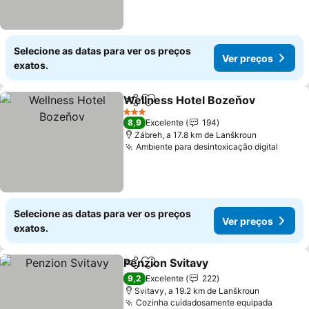
Selecione as datas para ver os preços
Ver preços
exatos.
Wellness Hotel Bozeňov
Partilhar
Adicionar aos favoritos
3 Estrelas
8,9
Excelente
194
Zábreh, a 17.8 km de Lanškroun
Ambiente para desintoxicação digital
Selecione as datas para ver os preços
Ver preços
exatos.
Penzion Svitavy
Partilhar
Adicionar aos favoritos
9,2
Excelente
222
Svitavy, a 19.2 km de Lanškroun
Cozinha cuidadosamente equipada