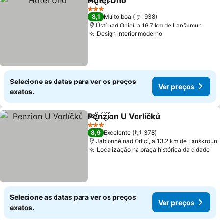
Hotel Uno
Partilhar
Adicionar aos favoritos
3 Estrelas
8,1
Muito boa
938
Ústí nad Orlicí, a 16.7 km de Lanškroun
Design interior moderno
Selecione as datas para ver os preços
Ver preços
exatos.
Penzion U Vorlíčků
Partilhar
Adicionar aos favoritos
3 Estrelas
8,9
Excelente
378
Jablonné nad Orlicí, a 13.2 km de Lanškroun
Localização na praça histórica da cidade
Selecione as datas para ver os preços
Ver preços
exatos.