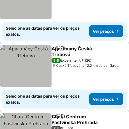
Selecione as datas para ver os preços
Ver preços
exatos.
Apartmány Česká
Partilhar
Adicionar aos favoritos
Třebová
8,8
Excelente
126
Česká Třebová, a 12.2 km de Lanškroun
Selecione as datas para ver os preços
Ver preços
exatos.
Chata Centrum
Partilhar
Adicionar aos favoritos
Pastvinska Prehrada
7,3
50