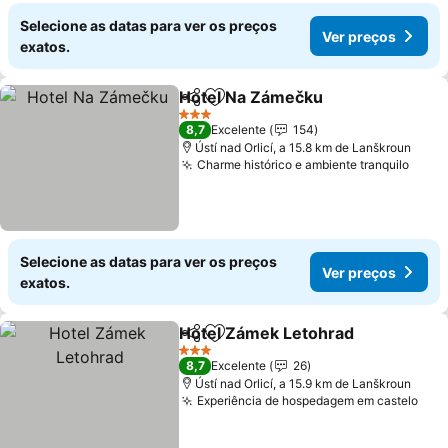
Selecione as datas para ver os preços
Ver preços
exatos.
Hotel Na Zámečku
Partilhar
Adicionar aos favoritos
3 Estrelas
8,7
Excelente
154
Ústí nad Orlicí, a 15.8 km de Lanškroun
Charme histórico e ambiente tranquilo
Selecione as datas para ver os preços
Ver preços
exatos.
Hotel Zámek Letohrad
Partilhar
Adicionar aos favoritos
3 Estrelas
8,7
Excelente
26
Ústí nad Orlicí, a 15.9 km de Lanškroun
Experiência de hospedagem em castelo