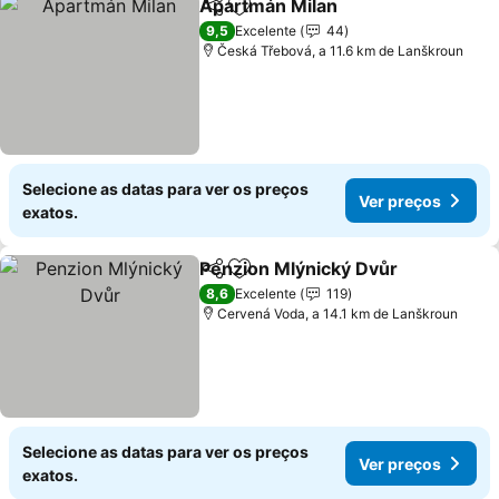
Apartmán Milan
Partilhar
Adicionar aos favoritos
9,5
Excelente
44
Česká Třebová, a 11.6 km de Lanškroun
Selecione as datas para ver os preços
Ver preços
exatos.
Penzion Mlýnický Dvůr
Partilhar
Adicionar aos favoritos
8,6
Excelente
119
Cervená Voda, a 14.1 km de Lanškroun
Selecione as datas para ver os preços
Ver preços
exatos.