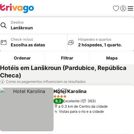
Favoritos
Iniciar
Me
Destino
Lanškroun
Check-in/out
Hóspedes e quartos
Escolha as datas
2 hóspedes, 1 quarto.
Ordenar
Filtrar
Mapa
Hotéis em Lanškroun (Pardubice, República
Checa)
Como os pagamentos influenciam os resultados
Hotel Karolina
Partilhar
Adicionar aos favoritos
4 Estrelas
9,2
Excelente
363
a 0.3 km de Centro da cidade
Vistas para o rio e a cidade