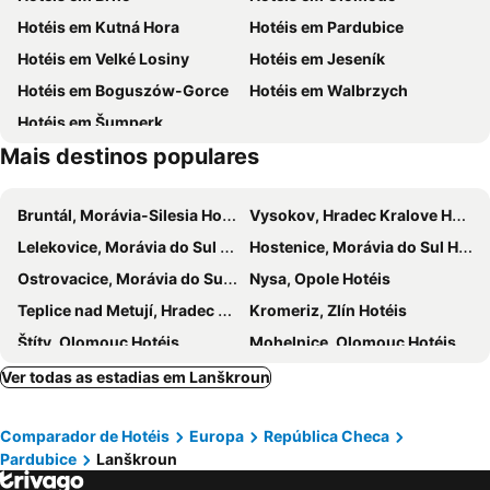
Hotéis em Kutná Hora
Hotéis em Pardubice
Dalečín
Hotéis em Velké Losiny
Hotéis em Jeseník
Hotéis em Boguszów-Gorce
Hotéis em Walbrzych
Hotéis em Šumperk
Mais destinos populares
Bruntál, Morávia-Silesia Hotéis
Vysokov, Hradec Kralove Hotéis
Lelekovice, Morávia do Sul Hotéis
Hostenice, Morávia do Sul Hotéis
Ostrovacice, Morávia do Sul Hotéis
Nysa, Opole Hotéis
Teplice nad Metují, Hradec Kralove Hotéis
Kromeriz, Zlín Hotéis
Štíty, Olomouc Hotéis
Mohelnice, Olomouc Hotéis
Międzygórze, Baixa Silésia Hotéis
Loucná nad Desnou, Olomouc Hotéis
Ver todas as estadias em Lanškroun
Hlinsko, Pardubice Hotéis
Klodzko, Baixa Silésia Hotéis
Comparador de Hotéis
Europa
República Checa
Polanica-Zdrój, Baixa Silésia Hotéis
Chrudim, Pardubice Hotéis
Pardubice
Lanškroun
Prostějov, Olomouc Hotéis
Kudowa-Zdrój, Baixa Silésia Hotéis