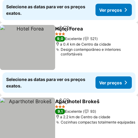
Selecione as datas para ver os preços
Ver preços
exatos.
Hotel Forea
Partilhar
Adicionar aos favoritos
3 Estrelas
9,0
Excelente
521
a 0.4 km de Centro da cidade
Design contemporâneo e interiores
confortáveis
Selecione as datas para ver os preços
Ver preços
exatos.
Aparthotel Brokeš
Partilhar
Adicionar aos favoritos
3 Estrelas
9,1
Excelente
93
a 2.2 km de Centro da cidade
Cozinhas compactas totalmente equipadas