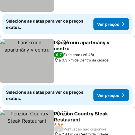
Selecione as datas para ver os preços
Ver preços
exatos.
Lanškroun apartmány v
Partilhar
Adicionar aos favoritos
centru
9,7
Excelente
48
a 0.3 km de Centro da cidade
Selecione as datas para ver os preços
Ver preços
exatos.
Penzion Country Steak
Partilhar
Adicionar aos favoritos
Restaurant
3 Estrelas
/
Pontuação não disponível
a 2.4 km de Centro da cidade