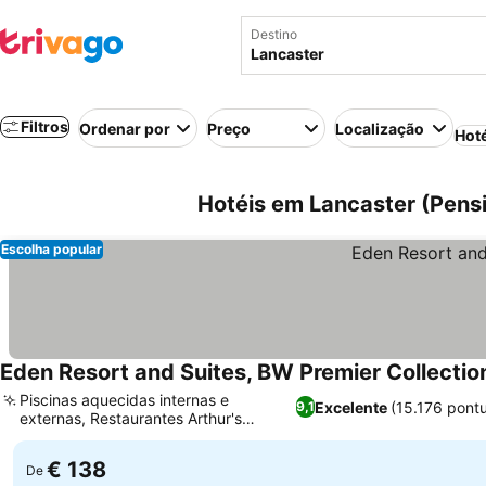
Destino
Filtros
Ordenar por
Preço
Localização
Hot
Hotéis em Lancaster (Pensi
Escolha popular
Eden Resort and Suites, BW Premier Collectio
Piscinas aquecidas internas e
Excelente
(15.176 pont
9,1
externas, Restaurantes Arthur's
Ver preços
Terrace e Garfield's
€ 138
De