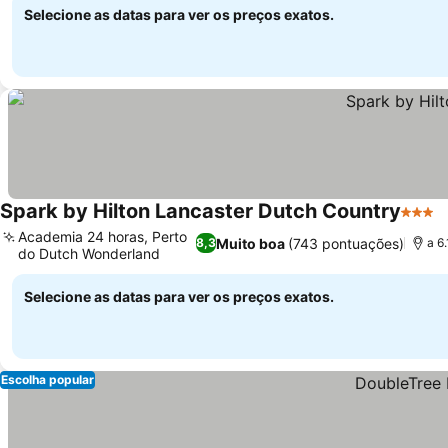
Selecione as datas para ver os preços exatos.
Spark by Hilton Lancaster Dutch Country
3 Estr
V
Academia 24 horas, Perto
Muito boa
(743 pontuações)
8,3
a 6
do Dutch Wonderland
Ver preços
Selecione as datas para ver os preços exatos.
Escolha popular