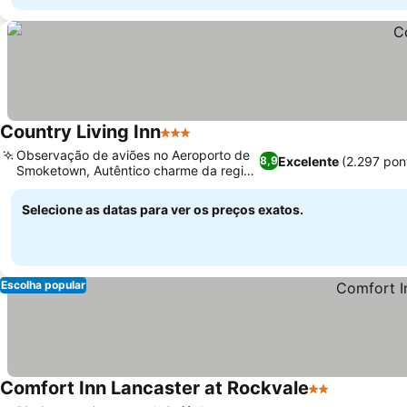
Country Living Inn
3 Estrelas
Ver preços
Observação de aviões no Aeroporto de
Excelente
(2.297 pon
8,9
Smoketown, Autêntico charme da região
Ver preços
Amish
Selecione as datas para ver os preços exatos.
Escolha popular
Comfort Inn Lancaster at Rockvale
2 Estrelas
Ver preços