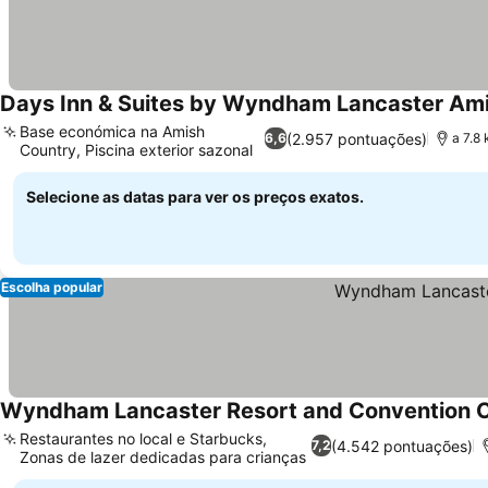
Days Inn & Suites by Wyndham Lancaster Am
Base económica na Amish
(2.957 pontuações)
6,6
a 7.8
Country, Piscina exterior sazonal
Ver preços
Selecione as datas para ver os preços exatos.
Escolha popular
Wyndham Lancaster Resort and Convention 
Restaurantes no local e Starbucks,
(4.542 pontuações)
7,2
Zonas de lazer dedicadas para crianças
Ver preços