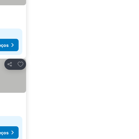
eços
Adicionar aos favoritos
Partilhar
eços