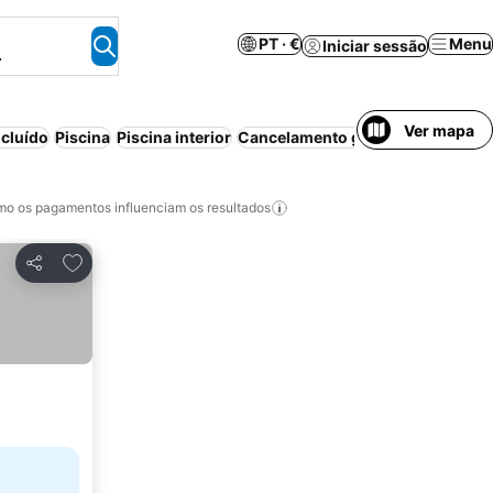
PT · €
Menu
Iniciar sessão
.
Ver mapa
cluído
Piscina
Piscina interior
Cancelamento gratuito
Estacion
o os pagamentos influenciam os resultados
Adicionar aos favoritos
Partilhar