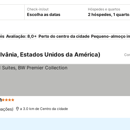
Check-in/out
Hóspedes e quartos
Escolha as datas
2 hóspedes, 1 quarto
éis
Avaliação: 8,0+
Perto do centro da cidade
Pequeno-almoço in
lvânia, Estados Unidos da América)
Com
n
4 Estrelas
Ver preços
uações)
a 3.0 km de Centro da cidade