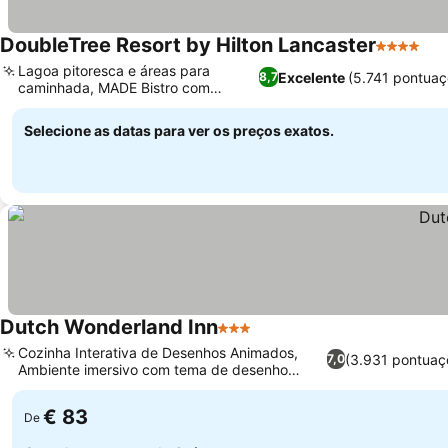
DoubleTree Resort by Hilton Lancaster
4 Estrela
Ver
Lagoa pitoresca e áreas para
Excelente
(5.741 pontuaç
8,7
caminhada, MADE Bistro com
Ver preços
sabores locais
Selecione as datas para ver os preços exatos.
Dutch Wonderland Inn
3 Estrelas
Ver preços
Cozinha Interativa de Desenhos Animados,
(3.931 pontuaç
7,0
Ambiente imersivo com tema de desenho
Ver preços
animado
€ 83
De