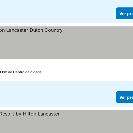
Ver pr
elas
er preços
.1 km de Centro da cidade
Ver pr