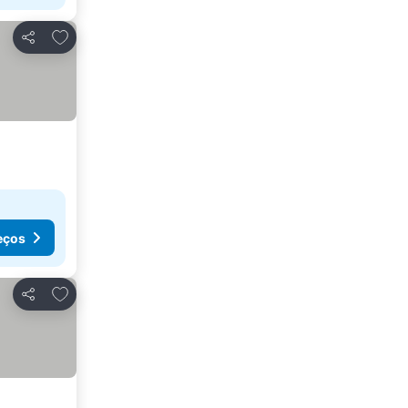
Adicionar aos favoritos
Partilhar
eços
Adicionar aos favoritos
Partilhar