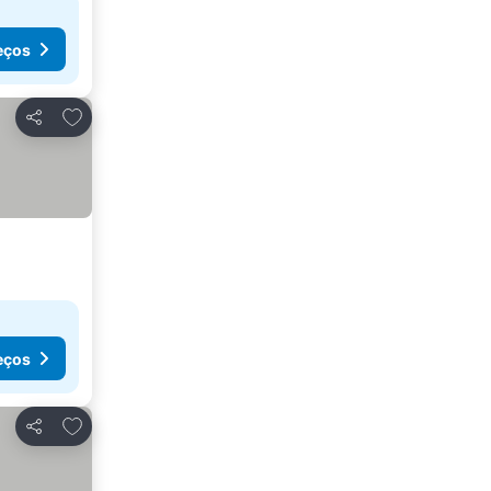
eços
Adicionar aos favoritos
Partilhar
eços
Adicionar aos favoritos
Partilhar