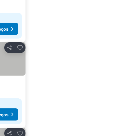
eços
Adicionar aos favoritos
Partilhar
eços
Adicionar aos favoritos