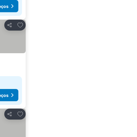
eços
Adicionar aos favoritos
Partilhar
eços
Adicionar aos favoritos
Partilhar