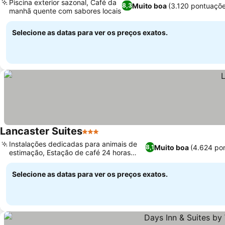
Piscina exterior sazonal, Café da
Muito boa
(3.120 pontuaçõe
8,3
manhã quente com sabores locais
Ver preços
Selecione as datas para ver os preços exatos.
Lancaster Suites
3 Estrelas
Ver preços
Instalações dedicadas para animais de
Muito boa
(4.624 po
8,1
estimação, Estação de café 24 horas
Ver preços
conveniente
Selecione as datas para ver os preços exatos.