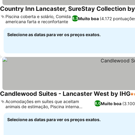
Country Inn Lancaster, SureStay Collection b
Piscina coberta e solário, Comida
Muito boa
(4.172 pontuaçõe
8,3
americana farta e reconfortante
Ver preços
Selecione as datas para ver os preços exatos.
Candlewood Suites - Lancaster West by IHG
3 
Acomodações em suítes que aceitam
Muito boa
(3.10
8,0
animais de estimação, Piscina interna
Ver preços
aquecida de água salgada
Selecione as datas para ver os preços exatos.