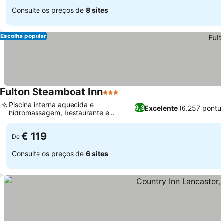
Consulte os preços de
8 sites
Escolha popular
Fulton Steamboat Inn
3 Estrelas
Ver preços
Piscina interna aquecida e
Excelente
(6.257 pont
9,3
hidromassagem, Restaurante e
Ver preços
Taverna Huckleberry’s
€ 119
De
Consulte os preços de
6 sites