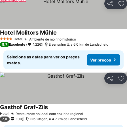
Escolha popular
Partilhar
Ad
Hotel Molitors Mühle
Hotel
Ambiente de moinho histórico
4 Estrelas
8,7
Excelente
1.226
Eisenschmitt, a 6.0 km de Landscheid
Selecione as datas para ver os preços
Ver preços
exatos.
Partilhar
Ad
Gasthof Graf-Zils
Hotel
Restaurante no local com cozinha regional
7,0
100
Großlittgen, a 4.7 km de Landscheid