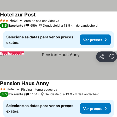
Hotel zur Post
Hotel
Área de spa convidativa
3 Estrelas
8,5
Excelente
659
Deudesfeld, a 13.5 km de Landscheid
Selecione as datas para ver os preços
Ver preços
exatos.
Escolha popular
Partilhar
Ad
Pension Haus Anny
Hotel
Piscina interna aquecida
2 Estrelas
8,5
Excelente
1.154
Deudesfeld, a 13.9 km de Landscheid
Selecione as datas para ver os preços
Ver preços
exatos.