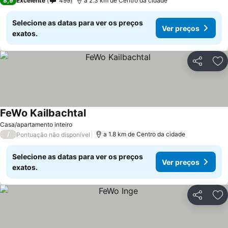
8,9
Excelente
499
a 2.3 km de Centro da cidade
Selecione as datas para ver os preços
Ver preços
exatos.
Partilhar
Ad
FeWo Kailbachtal
Casa/apartamento inteiro
/
a 1.8 km de Centro da cidade
Pontuação não disponível
Selecione as datas para ver os preços
Ver preços
exatos.
Partilhar
Ad