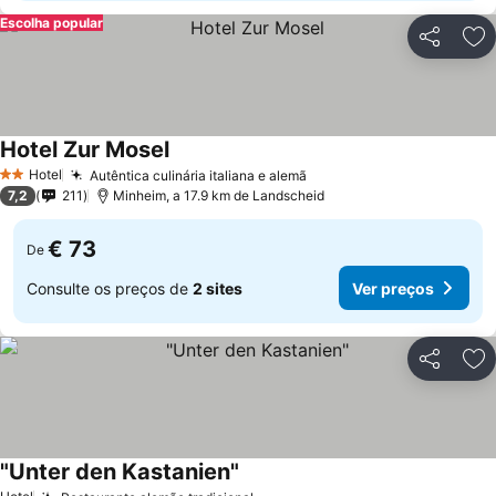
Escolha popular
Partilhar
Ad
Hotel Zur Mosel
Hotel
Autêntica culinária italiana e alemã
2 Estrelas
7,2
211
Minheim, a 17.9 km de Landscheid
€ 73
De
Consulte os preços de
2 sites
Ver preços
Partilhar
Ad
"Unter den Kastanien"