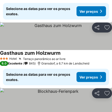
Selecione as datas para ver os preços
Ver preços
exatos.
Partilhar
Ad
Gasthaus zum Holzwurm
Hotel
Terraço panorâmico ao ar livre
3 Estrelas
9,0
Excelente
845
Gransdorf, a 6.7 km de Landscheid
Selecione as datas para ver os preços
Ver preços
exatos.
Partilhar
Ad