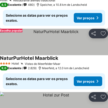
Hotel
Restaurante alemão tradicional
8,5
Excelente
480
Speicher, a 10.8 km de Landscheid
Selecione as datas para ver os preços
Ver preços
exatos.
Escolha popular
Partilhar
Ad
NaturPurHotel Maarblick
Hotel
Vistas do Meerfelder Maar
4 Estrelas
9,0
Excelente
2.829
Meerfeld, a 12.0 km de Landscheid
Selecione as datas para ver os preços
Ver preços
exatos.
Partilhar
Ad