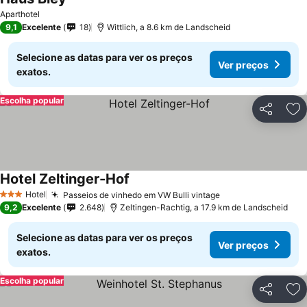
Aparthotel
9,1
Excelente
18
Wittlich, a 8.6 km de Landscheid
Selecione as datas para ver os preços
Ver preços
exatos.
Escolha popular
Partilhar
Ad
Hotel Zeltinger-Hof
Hotel
Passeios de vinhedo em VW Bulli vintage
3 Estrelas
9,2
Excelente
2.648
Zeltingen-Rachtig, a 17.9 km de Landscheid
Selecione as datas para ver os preços
Ver preços
exatos.
Escolha popular
Partilhar
Ad