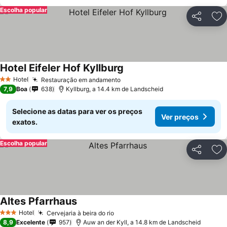
Escolha popular
Partilhar
Ad
Hotel Eifeler Hof Kyllburg
Hotel
Restauração em andamento
2 Estrelas
7,9
Boa
638
Kyllburg, a 14.4 km de Landscheid
Selecione as datas para ver os preços
Ver preços
exatos.
Escolha popular
Partilhar
Ad
Altes Pfarrhaus
Hotel
Cervejaria à beira do rio
3 Estrelas
8,9
Excelente
957
Auw an der Kyll, a 14.8 km de Landscheid