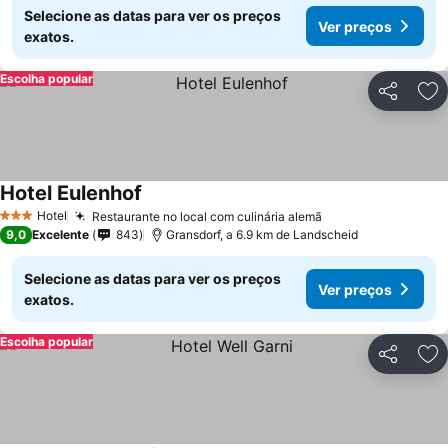
Selecione as datas para ver os preços
Ver preços
exatos.
Escolha popular
Partilhar
Ad
Hotel Eulenhof
Hotel
Restaurante no local com culinária alemã
3 Estrelas
9,0
Excelente
843
Gransdorf, a 6.9 km de Landscheid
Selecione as datas para ver os preços
Ver preços
exatos.
Escolha popular
Partilhar
Ad