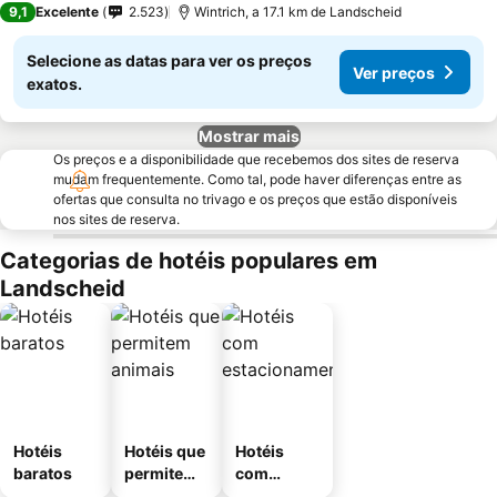
9,1
Excelente
2.523
Wintrich, a 17.1 km de Landscheid
Selecione as datas para ver os preços
Ver preços
exatos.
Mostrar mais
Os preços e a disponibilidade que recebemos dos sites de reserva
mudam frequentemente. Como tal, pode haver diferenças entre as
ofertas que consulta no trivago e os preços que estão disponíveis
nos sites de reserva.
Categorias de hotéis populares em
Landscheid
Hotéis
Hotéis que
Hotéis
baratos
permitem
com
animais
estaciona