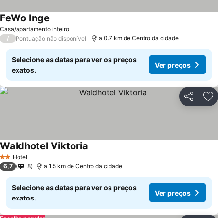
FeWo Inge
Casa/apartamento inteiro
/
a 0.7 km de Centro da cidade
Pontuação não disponível
Selecione as datas para ver os preços
Ver preços
exatos.
Partilhar
Ad
Waldhotel Viktoria
Hotel
2 Estrelas
6,7
8
a 1.5 km de Centro da cidade
Selecione as datas para ver os preços
Ver preços
exatos.