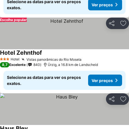
Selecione as datas para ver os preços
Ver preços
exatos.
Escolha popular
Partilhar
Ad
Hotel Zehnthof
Hotel
Vistas panorâmicas do Rio Mosela
3 Estrelas
8,7
Excelente
840
Ürzig, a 16.8 km de Landscheid
Selecione as datas para ver os preços
Ver preços
exatos.
Partilhar
Ad
Haus Bley