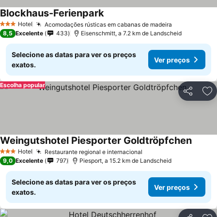
Blockhaus-Ferienpark
Hotel
Acomodações rústicas em cabanas de madeira
3 Estrelas
8,5
Excelente
433
Eisenschmitt, a 7.2 km de Landscheid
Selecione as datas para ver os preços
Ver preços
exatos.
Escolha popular
Partilhar
Ad
Weingutshotel Piesporter Goldtröpfchen
Hotel
Restaurante regional e internacional
3 Estrelas
9,0
Excelente
797
Piesport, a 15.2 km de Landscheid
Selecione as datas para ver os preços
Ver preços
exatos.