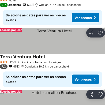
Hotel
3 Estrelas
8,7
Excelente
532
Wittlich, a 7.7 km de Landscheid
Selecione as datas para ver os preços
Ver preços
exatos.
Escolha popular
Partilhar
Ad
Terra Ventura Hotel
Hotel
Piscina coberta com toboágua
3 Estrelas
7,2
458
Gondorf, a 10.9 km de Landscheid
Selecione as datas para ver os preços
Ver preços
exatos.
Escolha popular
Partilhar
Ad