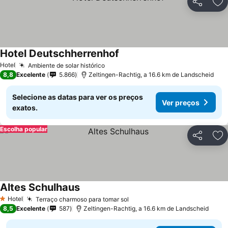
Partilhar
Ad
Hotel Deutschherrenhof
Hotel
Ambiente de solar histórico
8,8
Excelente
5.866
Zeltingen-Rachtig, a 16.6 km de Landscheid
Selecione as datas para ver os preços
Ver preços
exatos.
Escolha popular
Partilhar
Ad
Altes Schulhaus
Hotel
Terraço charmoso para tomar sol
1 Estrelas
8,5
Excelente
587
Zeltingen-Rachtig, a 16.6 km de Landscheid