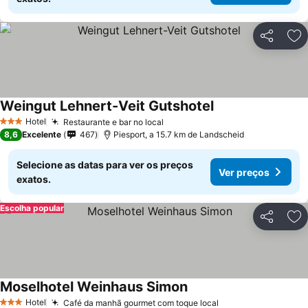
Partilhar
Ad
Weingut Lehnert-Veit Gutshotel
Hotel
Restaurante e bar no local
3 Estrelas
8,6
Excelente
467
Piesport, a 15.7 km de Landscheid
Selecione as datas para ver os preços
Ver preços
exatos.
Escolha popular
Partilhar
Ad
Moselhotel Weinhaus Simon
Hotel
Café da manhã gourmet com toque local
3 Estrelas