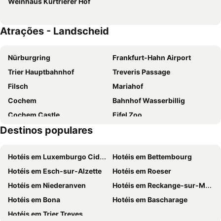
Weinhaus Kurtrierer Hof
Atrações - Landscheid
Nürburgring
Frankfurt-Hahn Airport
Trier Hauptbahnhof
Treveris Passage
Filsch
Mariahof
Cochem
Bahnhof Wasserbillig
Cochem Castle
Eifel Zoo
Destinos populares
Cascade
Brauhaus Kloster Machern
Mont Royal
Trierer Dom
Hotéis em Luxemburgo Cidade
Hotéis em Bettembourg
Tarforst
Nürburg
Hotéis em Esch-sur-Alzette
Hotéis em Roeser
Abtei Himmerod
Säubrenner-Kirmes
Hotéis em Niederanven
Hotéis em Reckange-sur-Mess
Eifelpark Amusement Park
Naturcamp Eifel
Hotéis em Bona
Hotéis em Bascharage
Meerfelder Maar
Bahnhof Erdorf
Hotéis em Trier Treves
Zeltinger Hof
Pulvermaar