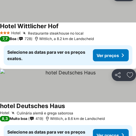
Hotel Wittlicher Hof
Hotel
Restaurante steakhouse no local
3 Estrelas
7,7
Boa
728
Wittlich, a 8.2 km de Landscheid
Selecione as datas para ver os preços
Ver preços
exatos.
Partilhar
Ad
hotel Deutsches Haus
Hotel
Culinária alemã e grega saborosa
8,3
Muito boa
419
Wittlich, a 8.6 km de Landscheid
Selecione as datas para ver os preços
Ver preços