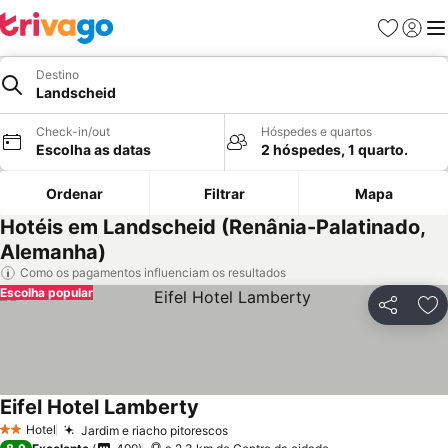
Favoritos
Iniciar
Me
Destino
Landscheid
Check-in/out
Hóspedes e quartos
Escolha as datas
2 hóspedes, 1 quarto.
Ordenar
Filtrar
Mapa
Hotéis em Landscheid (Renânia-Palatinado,
Alemanha)
Como os pagamentos influenciam os resultados
Escolha popular
Partilhar
Ad
Eifel Hotel Lamberty
Hotel
Jardim e riacho pitorescos
2 Estrelas