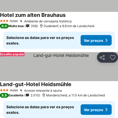
Hotel zum alten Brauhaus
Hotel
Ambiente de cervejaria histórica
3 Estrelas
8,0
Muito boa
356
Dudeldorf, a 9.8 km de Landscheid
Selecione as datas para ver os preços
Ver preços
exatos.
Escolha popular
Partilhar
Ad
Land-gut-Hotel Heidsmühle
Hotel
Acesso relaxante à sauna
3 Estrelas
8,8
Excelente
2.010
Manderscheid, a 11.0 km de Landscheid
Selecione as datas para ver os preços
Ver preços
exatos.