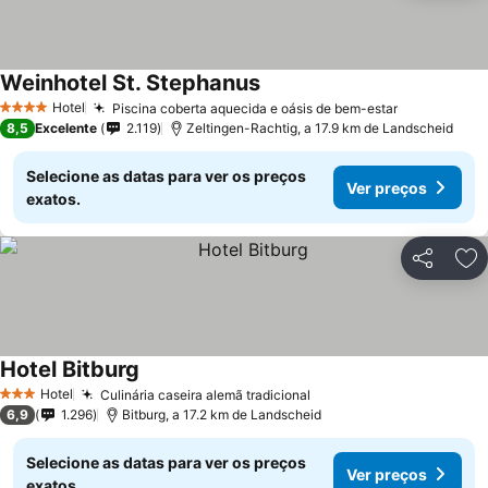
Weinhotel St. Stephanus
Hotel
Piscina coberta aquecida e oásis de bem-estar
4 Estrelas
8,5
Excelente
2.119
Zeltingen-Rachtig, a 17.9 km de Landscheid
Selecione as datas para ver os preços
Ver preços
exatos.
Partilhar
Ad
Hotel Bitburg
Hotel
Culinária caseira alemã tradicional
3 Estrelas
6,9
1.296
Bitburg, a 17.2 km de Landscheid
Selecione as datas para ver os preços
Ver preços
exatos.