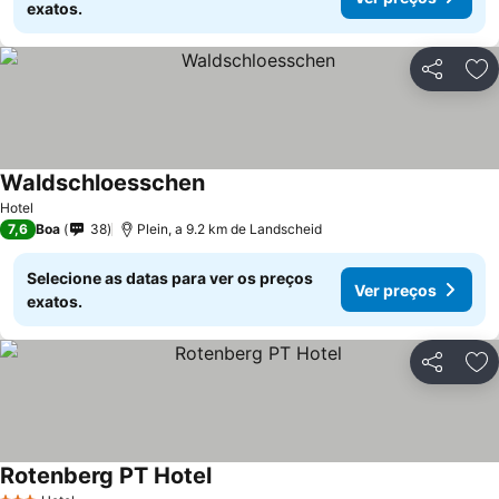
exatos.
Partilhar
Ad
Waldschloesschen
Hotel
7,6
Boa
38
Plein, a 9.2 km de Landscheid
Selecione as datas para ver os preços
Ver preços
exatos.
Partilhar
Ad
Rotenberg PT Hotel