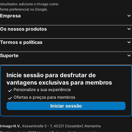
resultados: adicione o trivago como
Darmstadt, Hesse Hotéis
Berlim, Berlim Hotéis
fonte preferencial no Google.
Empresa
Munique, Baviera Hotéis
Dusseldorf, Renânia do Norte-Vestfália Hotéis
Hamburgo, Hamburgo Hotéis
Stuttgart, Bade-Vurtemberga Hotéis
Os nossos produtos
Nuremberga, Baviera Hotéis
Dresden, Saxónia Hotéis
Termos e políticas
Suporte
Inicie sessão para desfrutar de
vantagens exclusivas para membros
Personalize a sua experiência
Ofertas e preços para membros
Iniciar sessão
trivago N.V.
, Kesselstraße 5 – 7, 40221 Düsseldorf, Alemanha