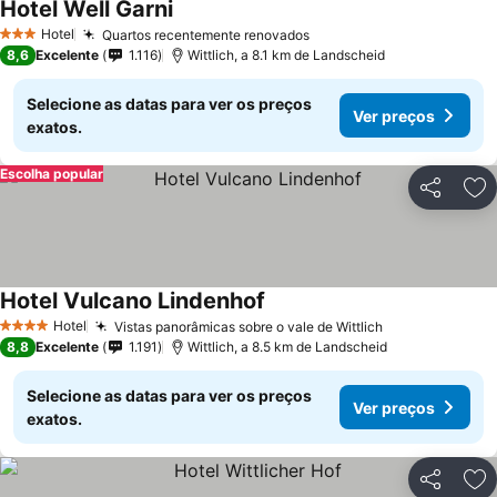
Hotel Well Garni
Hotel
Quartos recentemente renovados
3 Estrelas
8,6
Excelente
1.116
Wittlich, a 8.1 km de Landscheid
Selecione as datas para ver os preços
Ver preços
exatos.
Escolha popular
Partilhar
Ad
Hotel Vulcano Lindenhof
Hotel
Vistas panorâmicas sobre o vale de Wittlich
4 Estrelas
8,8
Excelente
1.191
Wittlich, a 8.5 km de Landscheid
Selecione as datas para ver os preços
Ver preços
exatos.
Partilhar
Ad