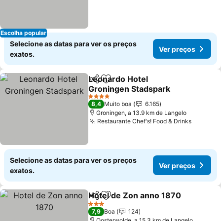
Escolha popular
Selecione as datas para ver os preços
Ver preços
exatos.
Leonardo Hotel
Partilhar
Adicionar aos favoritos
Groningen Stadspark
4 Estrelas
8,4
Muito boa
6.165
Groningen, a 13.9 km de Langelo
Restaurante Chef's! Food & Drinks
Selecione as datas para ver os preços
Ver preços
exatos.
Hotel de Zon anno 1870
Partilhar
Adicionar aos favoritos
3 Estrelas
7,9
Boa
124
Oosterwolde, a 15.3 km de Langelo