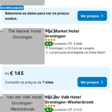
Escolha popular
Selecione as datas para ver os preços
Ver preços
exatos.
The Market Hotel
Partilhar
Adicionar aos favoritos
Groningen
4 Estrelas
9,3
Excelente
4.946
Groningen, a 16.2 km de Langelo
Localização privilegiada na Grote Markt
€ 145
De
Consulte os preços de
7 sites
Ver preços
Van der Valk Hotel
Partilhar
Adicionar aos favoritos
Groningen-Westerbroek
4 Estrelas
8,7
Excelente
5.133