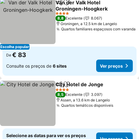
Van der Valk Hotel
Partilhar
Adicionar aos favoritos
Groningen-Hoogkerk
4 Estrelas
8,8
Excelente
8.067
Groningen, a 12.5 km de Langelo
Quartos familiares espaçosos com varanda
Escolha popular
€ 83
De
Consulte os preços de
6 sites
Ver preços
City Hotel de Jonge
Partilhar
Adicionar aos favoritos
4 Estrelas
8,5
Excelente
3.097
Assen, a 13.6 km de Langelo
Quartos temáticos disponíveis
Selecione as datas para ver os preços
Ver preços