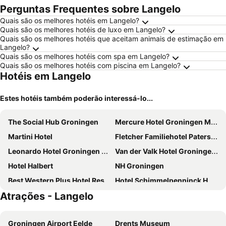
Perguntas Frequentes sobre Langelo
Quais são os melhores hotéis em Langelo?
Quais são os melhores hotéis de luxo em Langelo?
Quais são os melhores hotéis que aceitam animais de estimação em
Langelo?
Quais são os melhores hotéis com spa em Langelo?
Quais são os melhores hotéis com piscina em Langelo?
Hotéis em Langelo
Estes hotéis também poderão interessá-lo...
The Social Hub Groningen
Mercure Hotel Groningen Martiniplaza
Martini Hotel
Fletcher Familiehotel Paterswolde
Leonardo Hotel Groningen Stadspark
Van der Valk Hotel Groningen-Hoogkerk
Hotel Halbert
NH Groningen
Best Western Plus Hotel Restaurant Aduard
Hotel Schimmelpenninck Huys
Atrações - Langelo
Leonardo Hotel Groningen City Center
The Market Hotel Groningen
Simplon Hostel
Bastion Hotel Groningen
Groningen Airport Eelde
Drents Museum
Van der Valk Hotel Groningen-Westerbroek
Hotel Onder De Linden