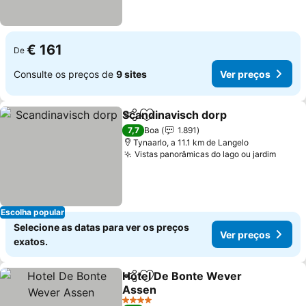
€ 161
De
Consulte os preços de
9 sites
Ver preços
Scandinavisch dorp
Partilhar
Adicionar aos favoritos
7,7
Boa
1.891
Tynaarlo, a 11.1 km de Langelo
Vistas panorâmicas do lago ou jardim
Escolha popular
Selecione as datas para ver os preços
Ver preços
exatos.
Hotel De Bonte Wever
Partilhar
Adicionar aos favoritos
Assen
4 Estrelas