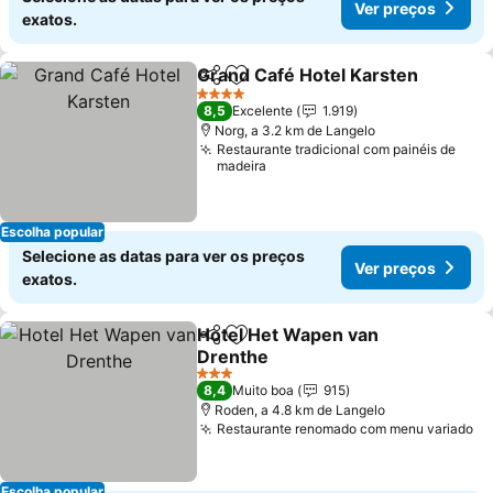
Ver preços
exatos.
Grand Café Hotel Karsten
Partilhar
Adicionar aos favoritos
4 Estrelas
8,5
Excelente
1.919
Norg, a 3.2 km de Langelo
Restaurante tradicional com painéis de
madeira
Escolha popular
Selecione as datas para ver os preços
Ver preços
exatos.
Hotel Het Wapen van
Partilhar
Adicionar aos favoritos
Drenthe
3 Estrelas
8,4
Muito boa
915
Roden, a 4.8 km de Langelo
Restaurante renomado com menu variado
Escolha popular