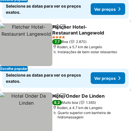
Selecione as datas para ver os preços
Ver preços
exatos.
Fletcher Hotel-
Partilhar
Adicionar aos favoritos
Restaurant Langewold
4 Estrelas
7,7
Boa
2.870
Roden, a 5.7 km de Langelo
Instalações de bem-estar relaxantes
Escolha popular
Selecione as datas para ver os preços
Ver preços
exatos.
Hotel Onder De Linden
Partilhar
Adicionar aos favoritos
8,2
Muito boa
1.365
Roden, a 4.7 km de Langelo
Quarto superior com banheira de
hidromassagem