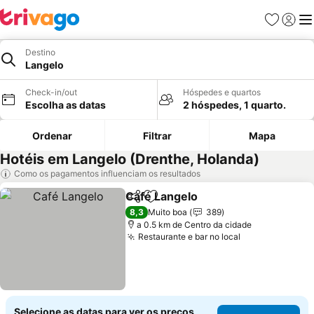
Favoritos
Iniciar
Me
Destino
Langelo
Check-in/out
Hóspedes e quartos
Escolha as datas
2 hóspedes, 1 quarto.
Ordenar
Filtrar
Mapa
Hotéis em Langelo (Drenthe, Holanda)
Como os pagamentos influenciam os resultados
Café Langelo
Partilhar
Adicionar aos favoritos
8,3
Muito boa
389
a 0.5 km de Centro da cidade
Restaurante e bar no local
Selecione as datas para ver os preços