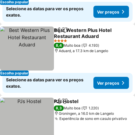
Escolha popular
Selecione as datas para ver os preços
Ver preços
exatos.
Best Western Plus Hotel
Partilhar
Adicionar aos favoritos
Restaurant Aduard
4 Estrelas
8,4
Muito boa
4.193
Aduard, a 17.3 km de Langelo
Escolha popular
Selecione as datas para ver os preços
Ver preços
exatos.
PJs Hostel
Partilhar
Adicionar aos favoritos
8,3
Muito boa
1.220
Groningen, a 16.0 km de Langelo
Experiência de sono em casulo privativo