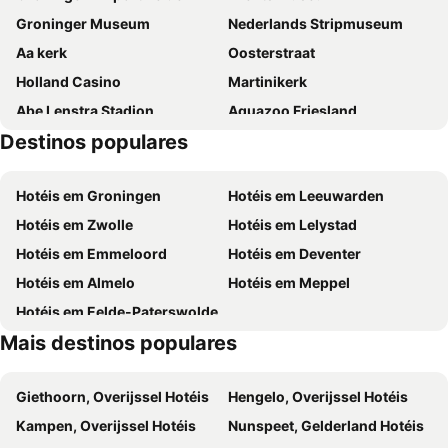
Groninger Museum
Nederlands Stripmuseum
Fletcher Hotel-Restaurant Langewold
Flonk Hotel Groningen Zuid
Aa kerk
Oosterstraat
Flonk Hotel Groningen Centre, BW Signature Collection
Hotel Norg
Holland Casino
Martinikerk
Brinkhotel
Van der Valk Hotel Assen
Abe Lenstra Stadion
Aquazoo Friesland
Vakantiepark Witterzomer
City Hotel de Jonge
Destinos populares
Schiermonnikoog beach
Emmen Zoo
Hotel De Bonte Wever Assen
Fletcher Hotel-Restaurant De Zeegser Duinen
Asgard Hotel
Hotel Miss Blanche
Hotéis em Groningen
Hotéis em Leeuwarden
Hotel Corps de Garde
LABnul50 self check-in hotel Groningen
Hotéis em Zwolle
Hotéis em Lelystad
Hotéis em Emmeloord
Hotéis em Deventer
Hotéis em Almelo
Hotéis em Meppel
Hotéis em Eelde-Paterswolde
Mais destinos populares
Giethoorn, Overijssel Hotéis
Hengelo, Overijssel Hotéis
Kampen, Overijssel Hotéis
Nunspeet, Gelderland Hotéis