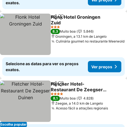
exatos.
Flonk Hotel Groningen
Partilhar
Adicionar aos favoritos
Zuid
3 Estrelas
8,3
Muito boa
5.846
Groningen, a 13.1 km de Langelo
Culinária gourmet no restaurante Meerwold
Selecione as datas para ver os preços
Ver preços
exatos.
Fletcher Hotel-
Partilhar
Adicionar aos favoritos
Restaurant De Zeegser
Duinen
4 Estrelas
8,1
Muito boa
4.828
Zeegse, a 14.0 km de Langelo
Acesso fácil a atrações regionais
Escolha popular