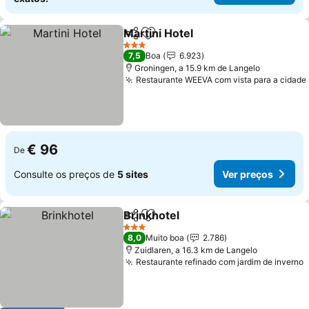
Martini Hotel
Partilhar
Adicionar aos favoritos
3 Estrelas
7,5
Boa
6.923
Groningen, a 15.9 km de Langelo
Restaurante WEEVA com vista para a cidade
€ 96
De
Consulte os preços de
5 sites
Ver preços
Brinkhotel
Partilhar
Adicionar aos favoritos
3 Estrelas
8,0
Muito boa
2.786
Zuidlaren, a 16.3 km de Langelo
Restaurante refinado com jardim de inverno