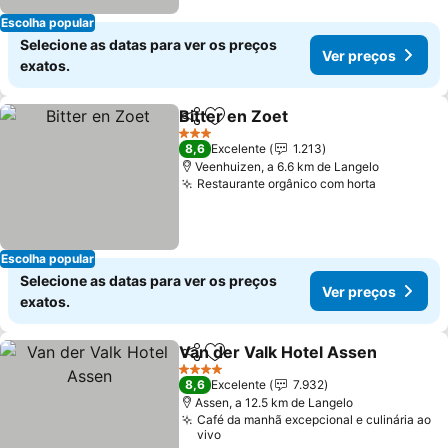
Escolha popular
Selecione as datas para ver os preços
Ver preços
exatos.
Bitter en Zoet
Partilhar
Adicionar aos favoritos
3 Estrelas
8,6
Excelente
1.213
Veenhuizen, a 6.6 km de Langelo
Restaurante orgânico com horta
Escolha popular
Selecione as datas para ver os preços
Ver preços
exatos.
Van der Valk Hotel Assen
Partilhar
Adicionar aos favoritos
4 Estrelas
8,6
Excelente
7.932
Assen, a 12.5 km de Langelo
Café da manhã excepcional e culinária ao
vivo