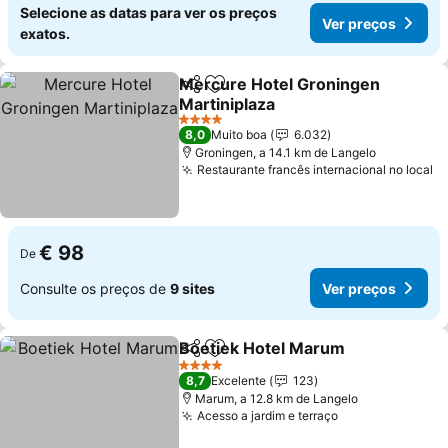
Selecione as datas para ver os preços
Ver preços
exatos.
Mercure Hotel Groningen
Partilhar
Adicionar aos favoritos
Martiniplaza
4 Estrelas
8,0
Muito boa
6.032
Groningen, a 14.1 km de Langelo
Restaurante francês internacional no local
€ 98
De
Consulte os preços de
9 sites
Ver preços
Boetiek Hotel Marum
Partilhar
Adicionar aos favoritos
4 Estrelas
8,7
Excelente
123
Marum, a 12.8 km de Langelo
Acesso a jardim e terraço