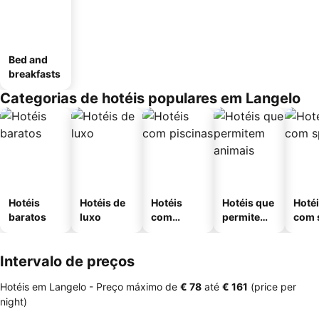
Bed and
breakfasts
Categorias de hotéis populares em Langelo
Hotéis
Hotéis de
Hotéis
Hotéis que
Hoté
baratos
luxo
com
permitem
com 
piscinas
animais
Intervalo de preços
Hotéis em Langelo -
Preço máximo
de
‎€ 78
até
‎€ 161
(price per
night)