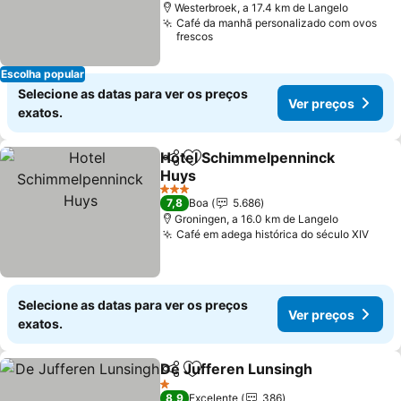
Westerbroek, a 17.4 km de Langelo
Café da manhã personalizado com ovos
frescos
Escolha popular
Selecione as datas para ver os preços
Ver preços
exatos.
Hotel Schimmelpenninck
Partilhar
Adicionar aos favoritos
Huys
3 Estrelas
7,8
Boa
5.686
Groningen, a 16.0 km de Langelo
Café em adega histórica do século XIV
Selecione as datas para ver os preços
Ver preços
exatos.
De Jufferen Lunsingh
Partilhar
Adicionar aos favoritos
1 Estrelas
8,9
Excelente
386