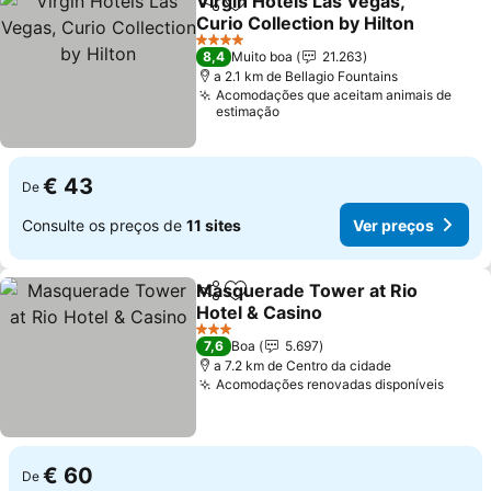
Virgin Hotels Las Vegas,
Partilhar
Adicionar aos favoritos
Curio Collection by Hilton
Ver preços
4 Estrelas
8,4
Muito boa
21.263
a 2.1 km de Bellagio Fountains
Acomodações que aceitam animais de
estimação
€ 43
De
Consulte os preços de
11 sites
Ver preços
Masquerade Tower at Rio
Partilhar
Adicionar aos favoritos
Hotel & Casino
Ver preços
3 Estrelas
7,6
Boa
5.697
a 7.2 km de Centro da cidade
Acomodações renovadas disponíveis
Ver p
€ 60
De