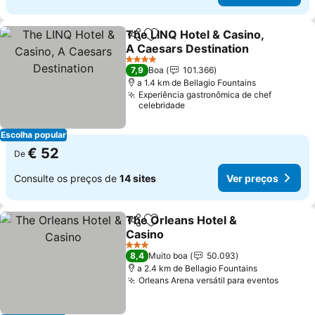
The LINQ Hotel & Casino,
Partilhar
Adicionar aos favoritos
A Caesars Destination
Ver preços
4 Estrelas
7,9
Boa
101.366
a 1.4 km de Bellagio Fountains
Experiência gastronômica de chef
celebridade
Escolha popular
€ 52
De
Consulte os preços de
14 sites
Ver preços
The Orleans Hotel &
Partilhar
Adicionar aos favoritos
Casino
Ver preços
3 Estrelas
8,4
Muito boa
50.093
a 2.4 km de Bellagio Fountains
Orleans Arena versátil para eventos
Ver pr