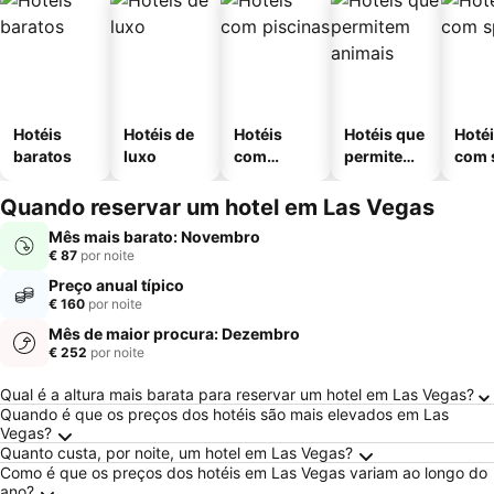
Hotéis
Hotéis de
Hotéis
Hotéis que
Hoté
baratos
luxo
com
permitem
com 
piscinas
animais
Quando reservar um hotel em Las Vegas
Mês mais barato: Novembro
€ 87
por noite
Preço anual típico
€ 160
por noite
Mês de maior procura: Dezembro
€ 252
por noite
Perguntas Frequentes sobre Las Vegas
Qual é a altura mais barata para reservar um hotel em Las Vegas?
Quando é que os preços dos hotéis são mais elevados em Las
Vegas?
Quanto custa, por noite, um hotel em Las Vegas?
Como é que os preços dos hotéis em Las Vegas variam ao longo do
ano?