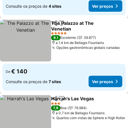
Consulte os preços de
4 sites
Ver preços
The Palazzo at The
Partilhar
Adicionar aos favoritos
Venetian
Ver preços
5 Estrelas
9,1
Excelente
39.877
a 1.4 km de Bellagio Fountains
Opções gastronômicas globais variadas
Ver
€ 140
De
Consulte os preços de
7 sites
Ver preços
Harrah's Las Vegas
Partilhar
Adicionar aos favoritos
Ver pr
3 Estrelas
7,9
Boa
76.984
a 0.7 km de Bellagio Fountains
Quartos com vistas da Sphere e High Roller
V