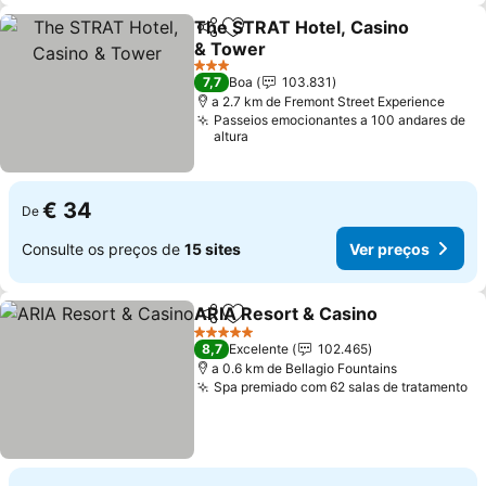
The STRAT Hotel, Casino
Partilhar
Adicionar aos favoritos
& Tower
Ver preços
3 Estrelas
7,7
Boa
103.831
a 2.7 km de Fremont Street Experience
Passeios emocionantes a 100 andares de
altura
€ 34
De
Consulte os preços de
15 sites
Ver preços
ARIA Resort & Casino
Partilhar
Adicionar aos favoritos
Ver 
5 Estrelas
8,7
Excelente
102.465
a 0.6 km de Bellagio Fountains
Spa premiado com 62 salas de tratamento
Ve