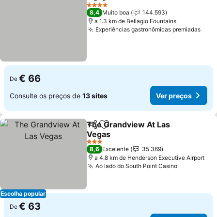
Partilhar
Adicionar aos favoritos
Ver preços
4 Estrelas
8,4
Muito boa
144.593
a 1.3 km de Bellagio Fountains
Experiências gastronômicas premiadas
Ver 
€ 66
De
Consulte os preços de
13 sites
Ver preços
The Grandview At Las
Partilhar
Adicionar aos favoritos
Vegas
Ver preços
3 Estrelas
8,6
Excelente
35.369
a 4.8 km de Henderson Executive Airport
Ao lado do South Point Casino
Ver preços
Escolha popular
€ 63
De