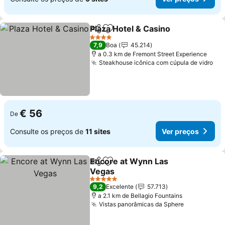
Plaza Hotel & Casino
Partilhar
Adicionar aos favoritos
Ver p
4 Estrelas
7,9
Boa
45.214
a 0.3 km de Fremont Street Experience
Steakhouse icônica com cúpula de vidro
Ver
€ 56
De
Consulte os preços de
11 sites
Ver preços
Encore at Wynn Las
Partilhar
Adicionar aos favoritos
Vegas
Ver preços
5 Estrelas
9,2
Excelente
57.713
a 2.1 km de Bellagio Fountains
Vistas panorâmicas da Sphere
Ver preços