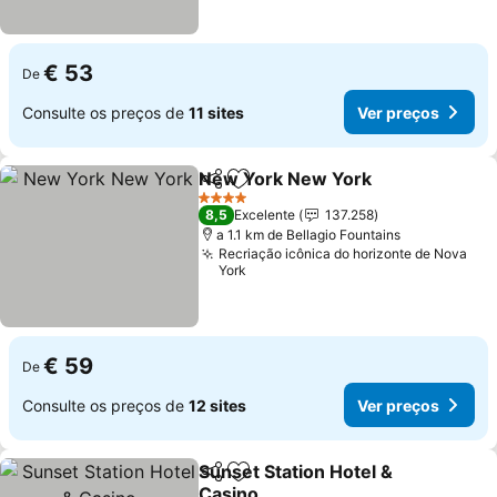
€ 53
De
Consulte os preços de
11 sites
Ver preços
New York New York
Partilhar
Adicionar aos favoritos
Ver pr
4 Estrelas
8,5
Excelente
137.258
a 1.1 km de Bellagio Fountains
Recriação icônica do horizonte de Nova
York
€ 59
De
Consulte os preços de
12 sites
Ver preços
Sunset Station Hotel &
Partilhar
Adicionar aos favoritos
Casino