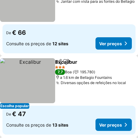
Jantar com vista para as fontes do Bellagio
V
€ 66
De
Consulte os preços de
12 sites
Ver preços
Excalibur
Partilhar
Adicionar aos favoritos
Ver preços
3 Estrelas
7,7
Boa
195.780
a 1.6 km de Bellagio Fountains
Diversas opções de refeições no local
Ver 
Escolha popular
€ 47
De
Consulte os preços de
13 sites
Ver preços