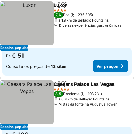
Luxor
Partilhar
Adicionar aos favoritos
Ver preços
4 Estrelas
7,6
Boa
236.395
a 1.9 km de Bellagio Fountains
Diversas experiências gastronômicas
Ver p
Escolha popular
€ 51
De
Consulte os preços de
13 sites
Ver preços
Caesars Palace Las Vegas
Partilhar
Adicionar aos favoritos
5 Estrelas
8,5
Excelente
198.231
a 0.8 km de Bellagio Fountains
Vistas da fonte na Augustus Tower
Ver pre
Escolha popular