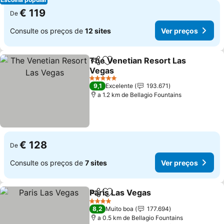
€ 119
De
Consulte os preços de
12 sites
Ver preços
The Venetian Resort Las
Partilhar
Adicionar aos favoritos
Vegas
Ver preços
5 Estrelas
9,1
Excelente
193.671
a 1.2 km de Bellagio Fountains
€ 128
De
Consulte os preços de
7 sites
Ver preços
Paris Las Vegas
Partilhar
Adicionar aos favoritos
Ver preços
4 Estrelas
8,2
Muito boa
177.694
a 0.5 km de Bellagio Fountains