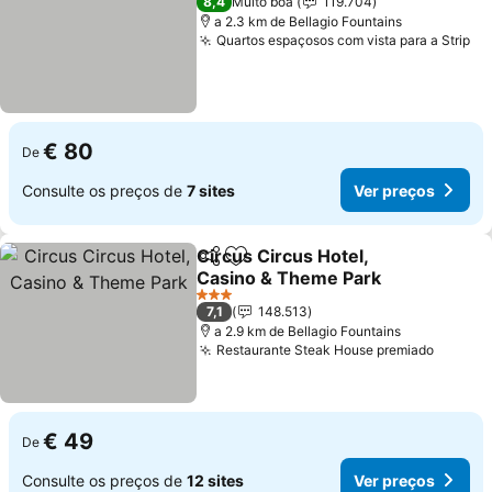
8,4
Muito boa
119.704
a 2.3 km de Bellagio Fountains
Quartos espaçosos com vista para a Strip
Ve
€ 80
De
Consulte os preços de
7 sites
Ver preços
Circus Circus Hotel,
Partilhar
Adicionar aos favoritos
Casino & Theme Park
Ver preços
3 Estrelas
7,1
148.513
a 2.9 km de Bellagio Fountains
Restaurante Steak House premiado
Ver pr
€ 49
De
Consulte os preços de
12 sites
Ver preços