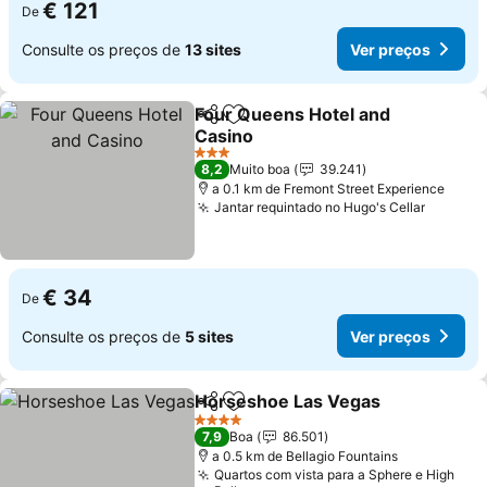
€ 121
De
Consulte os preços de
13 sites
Ver preços
Four Queens Hotel and
Partilhar
Adicionar aos favoritos
Casino
Ver preços
3 Estrelas
8,2
Muito boa
39.241
a 0.1 km de Fremont Street Experience
Jantar requintado no Hugo's Cellar
Ver pre
€ 34
De
Consulte os preços de
5 sites
Ver preços
Horseshoe Las Vegas
Partilhar
Adicionar aos favoritos
Ver 
4 Estrelas
7,9
Boa
86.501
a 0.5 km de Bellagio Fountains
Quartos com vista para a Sphere e High