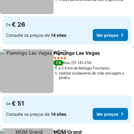
Ver 
€ 26
De
Consulte os preços de
14 sites
Ver preços
Flamingo Las Vegas
Partilhar
Adicionar aos favoritos
Ver pr
4 Estrelas
7,6
Boa
181.274
a 0.6 km de Bellagio Fountains
Habitat exuberante de vida selvagem e
jardins
€ 51
De
Consulte os preços de
14 sites
Ver preços
MGM Grand