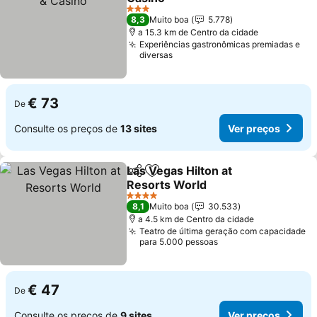
Ver preços
3 Estrelas
8,3
Muito boa
5.778
a 15.3 km de Centro da cidade
Experiências gastronômicas premiadas e
diversas
€ 73
De
Consulte os preços de
13 sites
Ver preços
Las Vegas Hilton at
Partilhar
Adicionar aos favoritos
Resorts World
Ver preços
4 Estrelas
8,1
Muito boa
30.533
a 4.5 km de Centro da cidade
Teatro de última geração com capacidade
para 5.000 pessoas
€ 47
De
Consulte os preços de
9 sites
Ver preços