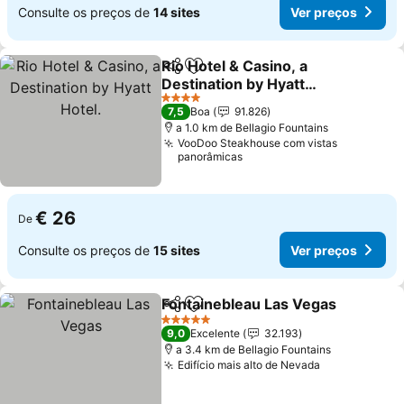
Consulte os preços de
14 sites
Ver preços
Rio Hotel & Casino, a
Partilhar
Adicionar aos favoritos
Destination by Hyatt
Hotel.
Ver preços
4 Estrelas
7,5
Boa
91.826
a 1.0 km de Bellagio Fountains
VooDoo Steakhouse com vistas
panorâmicas
€ 26
De
Consulte os preços de
15 sites
Ver preços
Fontainebleau Las Vegas
Partilhar
Adicionar aos favoritos
V
5 Estrelas
9,0
Excelente
32.193
a 3.4 km de Bellagio Fountains
Edifício mais alto de Nevada
Ver preços