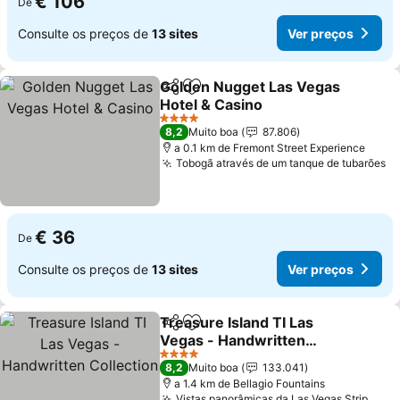
€ 106
De
Consulte os preços de
13 sites
Ver preços
Golden Nugget Las Vegas
Partilhar
Adicionar aos favoritos
Hotel & Casino
Ver preços
4 Estrelas
8,2
Muito boa
87.806
a 0.1 km de Fremont Street Experience
Tobogã através de um tanque de tubarões
Ve
€ 36
De
Consulte os preços de
13 sites
Ver preços
Treasure Island TI Las
Partilhar
Adicionar aos favoritos
Vegas - Handwritten
Collection
Ver preços
4 Estrelas
8,2
Muito boa
133.041
a 1.4 km de Bellagio Fountains
Vistas panorâmicas da Las Vegas Strip