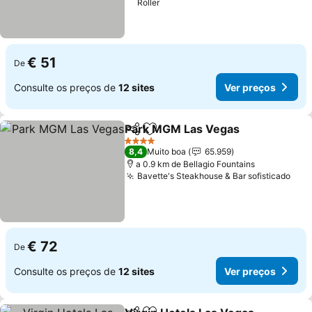
Roller
€ 51
De
Consulte os preços de
12 sites
Ver preços
Park MGM Las Vegas
Partilhar
Adicionar aos favoritos
Ver 
4 Estrelas
8,4
Muito boa
65.959
a 0.9 km de Bellagio Fountains
Bavette's Steakhouse & Bar sofisticado
Ver
€ 72
De
Consulte os preços de
12 sites
Ver preços