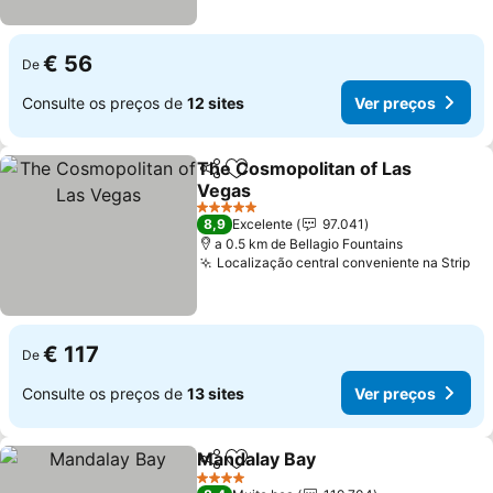
€ 56
De
Consulte os preços de
12 sites
Ver preços
The Cosmopolitan of Las
Partilhar
Adicionar aos favoritos
Vegas
Ver preços
5 Estrelas
8,9
Excelente
97.041
a 0.5 km de Bellagio Fountains
Localização central conveniente na Strip
Ve
€ 117
De
Consulte os preços de
13 sites
Ver preços
Mandalay Bay
Partilhar
Adicionar aos favoritos
Ver preços
4 Estrelas