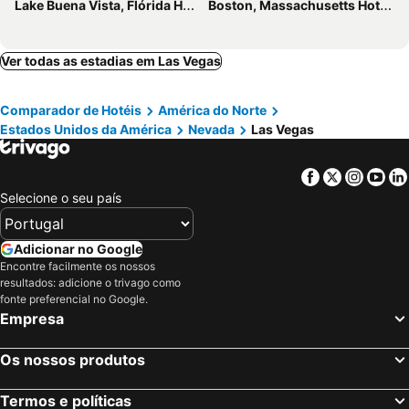
Lake Buena Vista, Flórida Hotéis
Boston, Massachusetts Hotéis
Motel 6 Las Vegas, NV – I-15 Stadium
Santa Fe Station Hotel & Casino
Otonomus Hotel Las Vegas
Hacienda Hotel And Casino
Ver todas as estadias em Las Vegas
Comparador de Hotéis
América do Norte
Estados Unidos da América
Nevada
Las Vegas
Facebook
Twitter
Insta
Yo
Selecione o seu país
Adicionar no Google
Encontre facilmente os nossos
resultados: adicione o trivago como
fonte preferencial no Google.
Empresa
Os nossos produtos
Termos e políticas