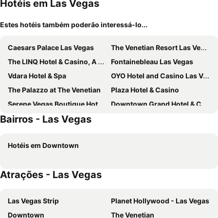
Hotéis em Las Vegas
Estes hotéis também poderão interessá-lo...
Caesars Palace Las Vegas
The Venetian Resort Las Vegas
The LINQ Hotel & Casino, A Caesars Destination
Fontainebleau Las Vegas
Vdara Hotel & Spa
OYO Hotel and Casino Las Vegas
The Palazzo at The Venetian
Plaza Hotel & Casino
Serene Vegas Boutique Hotel Las Vegas
Downtown Grand Hotel & Casino
Bairros - Las Vegas
Silver Sevens Hotel & Casino
The Westin Las Vegas Hotel & Spa
The Orleans Hotel & Casino
Mardi Gras Hotel & Casino
Hotéis em Downtown
Four Queens Hotel and Casino
The Vanderpump Las Vegas Hotel & Casino - A Caesars Rewards Destination
Palace Station Hotel and Casino
Masquerade Tower at Rio Hotel & Casino
Atrações - Las Vegas
El Cortez Hotel and Casino
Boulder Station Hotel and Casino
Club de Soleil All-Suite Resort
Lexi Las Vegas
Las Vegas Strip
Planet Hollywood - Las Vegas
Oasis at Gold Spike
Goroomgo Blue Moon Bhimtal
Downtown
The Venetian
Fremont Hotel & Casino
Thunderbird Boutique Hotel