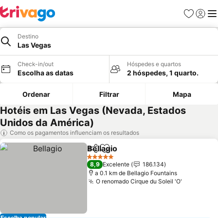
Favoritos
Iniciar
Me
Destino
Las Vegas
Check-in/out
Hóspedes e quartos
Escolha as datas
2 hóspedes, 1 quarto.
Ordenar
Filtrar
Mapa
Hotéis em Las Vegas (Nevada, Estados
Unidos da América)
Como os pagamentos influenciam os resultados
Bellagio
Partilhar
Adicionar aos favoritos
Ver preços
5 Estrelas
8,9
Excelente
186.134
a 0.1 km de Bellagio Fountains
O renomado Cirque du Soleil 'O'
Ver preço
Escolha popular