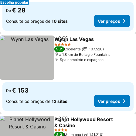
Escolha popular
€ 28
De
Consulte os preços de
10 sites
Ver preços
Wynn Las Vegas
Partilhar
Adicionar aos favoritos
Ver preço
5 Estrelas
9,2
Excelente
107.520
a 1.8 km de Bellagio Fountains
Spa completo e espaçoso
Ver preços
€ 153
De
Consulte os preços de
12 sites
Ver preços
Planet Hollywood Resort
Partilhar
Adicionar aos favoritos
& Casino
Ver preços
4 Estrelas
8,3
Muito boa
141.210