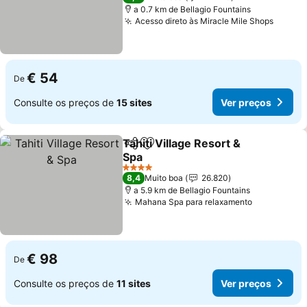
a 0.7 km de Bellagio Fountains
Acesso direto às Miracle Mile Shops
Ver pr
€ 54
De
Consulte os preços de
15 sites
Ver preços
Tahiti Village Resort &
Partilhar
Adicionar aos favoritos
Spa
Ver preços
4 Estrelas
8,4
Muito boa
26.820
a 5.9 km de Bellagio Fountains
Mahana Spa para relaxamento
Ver preço
€ 98
De
Consulte os preços de
11 sites
Ver preços