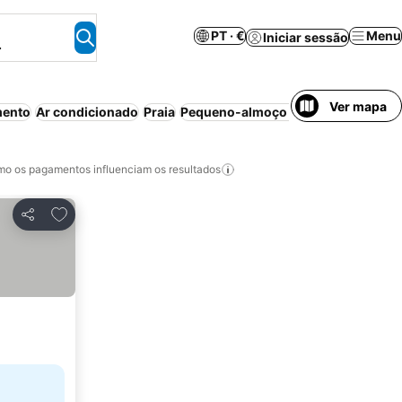
PT · €
Menu
Iniciar sessão
.
Ver mapa
mento
Ar condicionado
Praia
Pequeno-almoço incluído
Aparthot
o os pagamentos influenciam os resultados
Adicionar aos favoritos
Partilhar