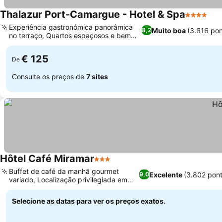
Thalazur Port-Camargue - Hotel & Spa
4 Estrelas
Experiência gastronómica panorâmica
Muito boa
(3.616 po
8,2
no terraço, Quartos espaçosos e bem
equipados
€ 125
De
Consulte os preços de
7 sites
Hôtel Café Miramar
3 Estrelas
Buffet de café da manhã gourmet
Excelente
(3.802 pon
9,0
variado, Localização privilegiada em
frente à praia
Selecione as datas para ver os preços exatos.