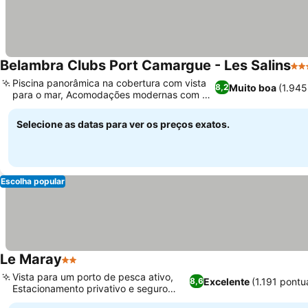
Belambra Clubs Port Camargue - Les Salins
4 E
Piscina panorâmica na cobertura com vista
Muito boa
(1.945
8,2
para o mar, Acomodações modernas com ar-
condicionado
Selecione as datas para ver os preços exatos.
Escolha popular
Le Maray
2 Estrelas
Vista para um porto de pesca ativo,
Excelente
(1.191 pont
8,6
Estacionamento privativo e seguro
disponível