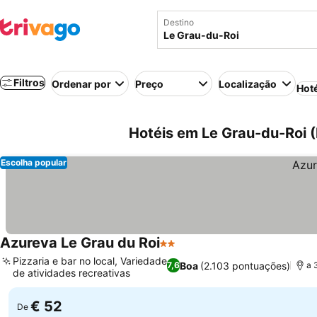
Destino
Filtros
Ordenar por
Preço
Localização
Hot
Hotéis em Le Grau-du-Roi 
Escolha popular
Azureva Le Grau du Roi
2 Estrelas
Pizzaria e bar no local, Variedade
Boa
(2.103 pontuações)
7,6
a 
de atividades recreativas
€ 52
De