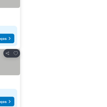
eços
Adicionar aos favoritos
Partilhar
eços