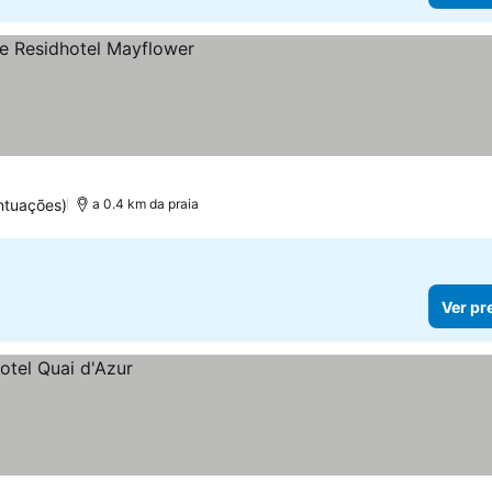
ntuações)
a 0.4 km da praia
Ver pr