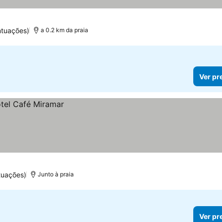
ntuações)
a 0.2 km da praia
Ver pr
tuações)
Junto à praia
Ver pr