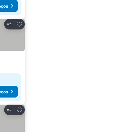
eços
Adicionar aos favoritos
Partilhar
eços
Adicionar aos favoritos
Partilhar