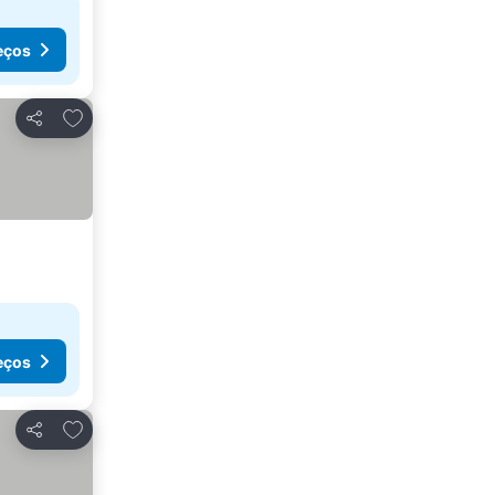
eços
Adicionar aos favoritos
Partilhar
eços
Adicionar aos favoritos
Partilhar