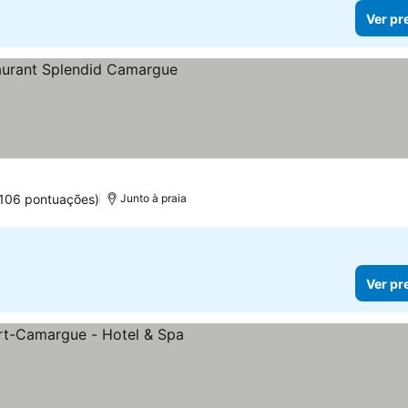
Ver pr
.106 pontuações)
Junto à praia
Ver pr