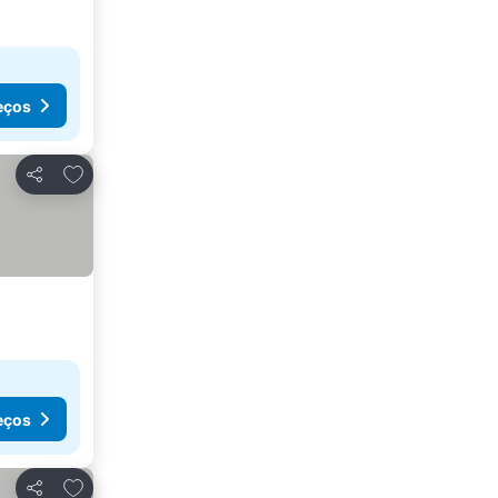
eços
Adicionar aos favoritos
Partilhar
eços
Adicionar aos favoritos