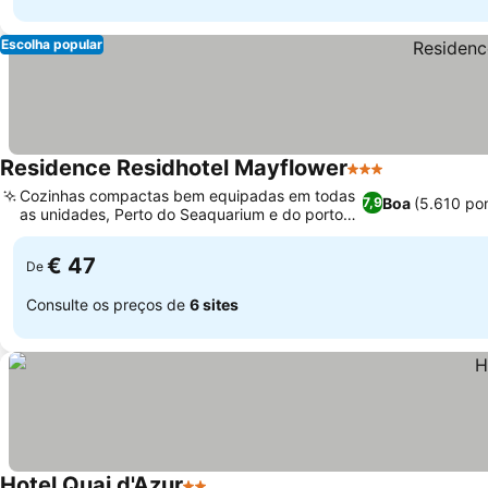
Escolha popular
Residence Residhotel Mayflower
3 Estrelas
Cozinhas compactas bem equipadas em todas
Boa
(5.610 po
7,9
as unidades, Perto do Seaquarium e do porto
de pesca
€ 47
De
Consulte os preços de
6 sites
Hotel Quai d'Azur