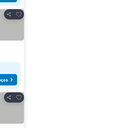
Adicionar aos favoritos
Partilhar
eços
Adicionar aos favoritos
Partilhar