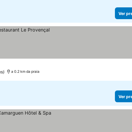
Ver pr
es)
a 0.2 km da praia
Ver pr