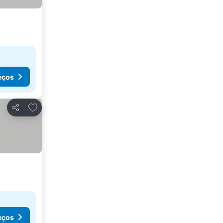
eços
Adicionar aos favoritos
Partilhar
eços