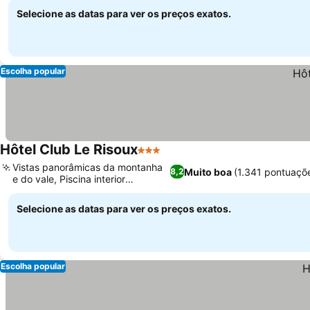
Selecione as datas para ver os preços exatos.
Escolha popular
Hôtel Club Le Risoux
3 Estrelas
Ver preços
Vistas panorâmicas da montanha
Muito boa
(1.341 pontuaçõ
8,2
e do vale, Piscina interior
Ver preços
aquecida
Selecione as datas para ver os preços exatos.
Escolha popular