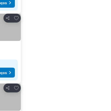
eços
Adicionar aos favoritos
Partilhar
eços
Adicionar aos favoritos
Partilhar