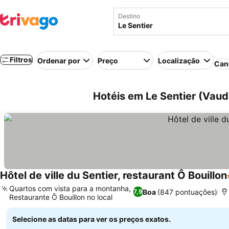
Destino
Filtros
Ordenar por
Preço
Localização
Can
Hotéis em Le Sentier (Vaud
Hôtel de ville du Sentier, restaurant Ô Bouillon
Quartos com vista para a montanha,
Boa
(847 pontuações)
7,9
Restaurante Ô Bouillon no local
Ver preços
Selecione as datas para ver os preços exatos.