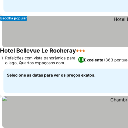
Escolha popular
Hotel Bellevue Le Rocheray
3 Estrelas
Ver preços
Refeições com vista panorâmica para
Excelente
(863 pontua
8,5
o lago, Quartos espaçosos com
Ver preços
varandas
Selecione as datas para ver os preços exatos.