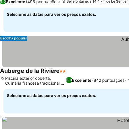
Excelente
(495 pontuações)
9,0
Bellefontaine, a 14.4 km de Le Sentier
Selecione as datas para ver os preços exatos.
Escolha popular
Auberge de la Rivière
2 Estrelas
Ver preços
Piscina exterior coberta,
Excelente
(842 pontuações)
8,9
Culinária francesa tradicional e
Ver preços
local
Selecione as datas para ver os preços exatos.