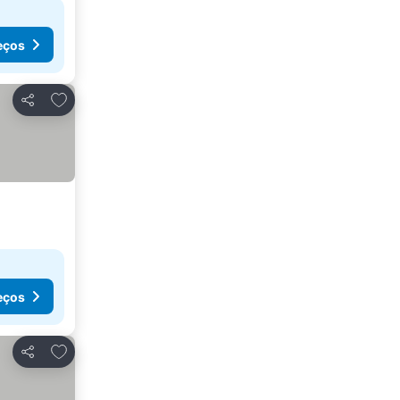
eços
Adicionar aos favoritos
Partilhar
eços
Adicionar aos favoritos
Partilhar