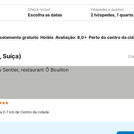
Check-in/out
Hóspedes e quartos
Escolha as datas
2 hóspedes, 1 quarto
celamento gratuito
Hotéis
Avaliação: 8,0+
Perto do centro da ci
, Suíça)
Com
3 Estrelas
Ver preços
a 0.7 km de Centro da cidade