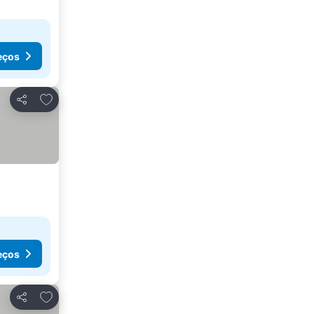
eços
Adicionar aos favoritos
Partilhar
eços
Adicionar aos favoritos
Partilhar