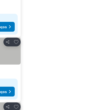
eços
Adicionar aos favoritos
Partilhar
eços
Adicionar aos favoritos
Partilhar