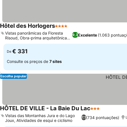
Hôtel des Horlogers
4 Estrelas
Ver preços
Vistas panorâmicas da Floresta
Excelente
(1.063 pontuaç
9,3
Risoud, Obra-prima arquitetônica
Ver preços
de BIG
€ 331
De
Consulte os preços de
7 sites
Escolha popular
HÔTEL DE VILLE - La Baie Du Lac
3 Estrelas
Ver preços
Vistas das Montanhas Jura e do Lago
(734 pontuações)
7,1
Joux, Atividades de esqui e ciclismo
Ver preços