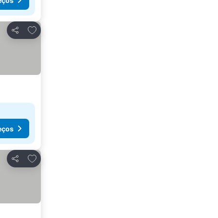
eços
Adicionar aos favoritos
Partilhar
eços
Adicionar aos favoritos
Partilhar