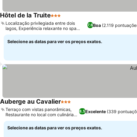
Hôtel de la Truite
3 Estrelas
Ver preços
Localização privilegiada entre dois
Boa
(2.119 pontuaçõe
7,6
lagos, Experiência relaxante no spa
Ver preços
Nautilus
Selecione as datas para ver os preços exatos.
Auberge au Cavalier
3 Estrelas
Ver preços
Terraço com vistas panorâmicas,
Excelente
(339 pontuaçõ
8,5
Restaurante no local com culinária
Ver preços
local
Selecione as datas para ver os preços exatos.