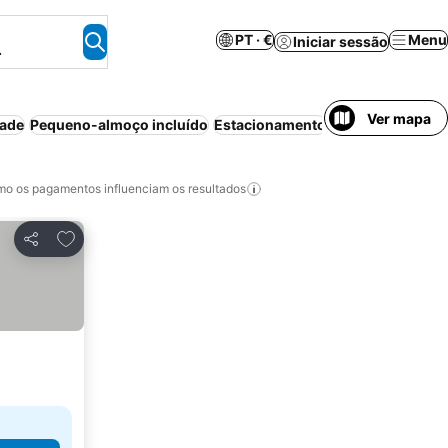
PT · €
Menu
Iniciar sessão
.
Ver mapa
dade
Pequeno-almoço incluído
Estacionamento
Praia
o os pagamentos influenciam os resultados
Adicionar aos favoritos
Partilhar