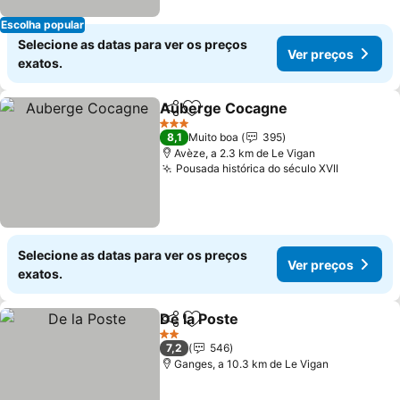
Escolha popular
Selecione as datas para ver os preços
Ver preços
exatos.
Auberge Cocagne
Partilhar
Adicionar aos favoritos
3 Estrelas
8,1
Muito boa
395
Avèze, a 2.3 km de Le Vigan
Pousada histórica do século XVII
Selecione as datas para ver os preços
Ver preços
exatos.
De la Poste
Partilhar
Adicionar aos favoritos
2 Estrelas
7,2
546
Ganges, a 10.3 km de Le Vigan