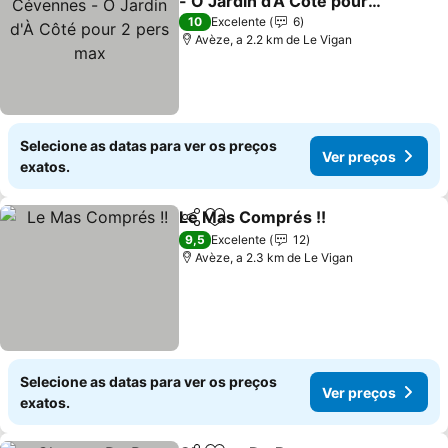
- Ô Jardin d'À Côté pour 2
pers max
10
Excelente
6
Avèze, a 2.2 km de Le Vigan
Selecione as datas para ver os preços
Ver preços
exatos.
Le Mas Comprés !!
Partilhar
Adicionar aos favoritos
9,5
Excelente
12
Avèze, a 2.3 km de Le Vigan
Selecione as datas para ver os preços
Ver preços
exatos.