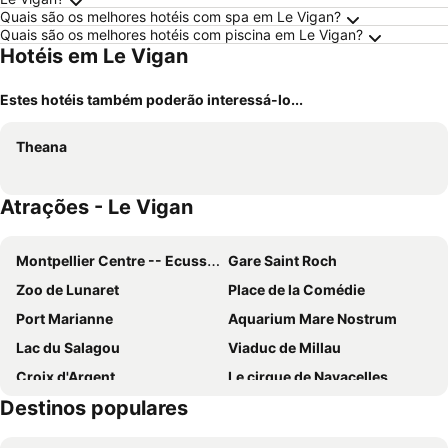
Quais são os melhores hotéis com spa em Le Vigan?
Quais são os melhores hotéis com piscina em Le Vigan?
Hotéis em Le Vigan
Estes hotéis também poderão interessá-lo...
Theana
Atrações - Le Vigan
Montpellier Centre -- Ecusson
Gare Saint Roch
Zoo de Lunaret
Place de la Comédie
Port Marianne
Aquarium Mare Nostrum
Lac du Salagou
Viaduc de Millau
Croix d'Argent
Le cirque de Navacelles
Destinos populares
Observatoire du Mont Aigoual
Station de Ski - Prat-Peyrot
Saint-Guilhem-le-Désert
Les gorges de l'Hérault