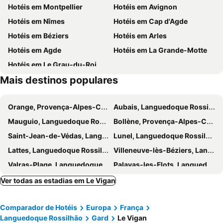
Hotéis em Montpellier
Hotéis em Avignon
Train à vapeur des Cévennes
La Bambouseraie
Hotéis em Nîmes
Hotéis em Cap d'Agde
Aven Armand
Gorges de la Jonte
Hotéis em Béziers
Hotéis em Arles
Opéra Comédie
La Mosson
Hotéis em Agde
Hotéis em La Grande-Motte
Hotéis em Le Grau-du-Roi
Mais destinos populares
Orange, Provença-Alpes-Costa Azul Hotéis
Aubais, Languedoque Rossilhão Hotéis
Mauguio, Languedoque Rossilhão Hotéis
Bollène, Provença-Alpes-Costa Azul Hotéis
Saint-Jean-de-Védas, Languedoque Rossilhão Hotéis
Lunel, Languedoque Rossilhão Hotéis
Lattes, Languedoque Rossilhão Hotéis
Villeneuve-lès-Béziers, Languedoque Rossilhão Hotéis
Valras-Plage, Languedoque Rossilhão Hotéis
Palavas-les-Flots, Languedoque Rossilhão Hotéis
Saintes-Maries-de-la-Mer, Provença-Alpes-Costa Azul Hotéis
Frontignan, Languedoque Rossilhão Hotéis
Ver todas as estadias em Le Vigan
Millau, Médios Pirinéus Hotéis
Balaruc-le-Vieux, Languedoque Rossilhão Hotéis
Comparador de Hotéis
Europa
França
Rodez, Médios Pirinéus Hotéis
Aigues-Mortes, Languedoque Rossilhão Hotéis
Languedoque Rossilhão
Gard
Le Vigan
Carnon Plage, Languedoque Rossilhão Hotéis
Marseillan, Languedoque Rossilhão Hotéis