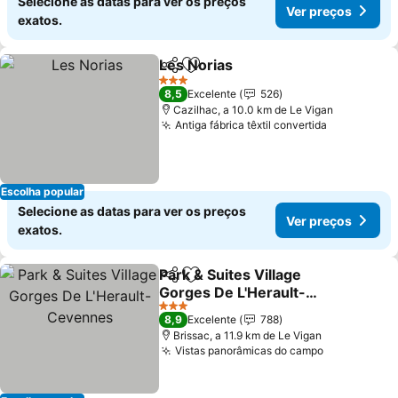
Selecione as datas para ver os preços
Ver preços
exatos.
Les Norias
Partilhar
Adicionar aos favoritos
3 Estrelas
8,5
Excelente
526
Cazilhac, a 10.0 km de Le Vigan
Antiga fábrica têxtil convertida
Escolha popular
Selecione as datas para ver os preços
Ver preços
exatos.
Park & Suites Village
Partilhar
Adicionar aos favoritos
Gorges De L'Herault-
Cevennes
3 Estrelas
8,9
Excelente
788
Brissac, a 11.9 km de Le Vigan
Vistas panorâmicas do campo