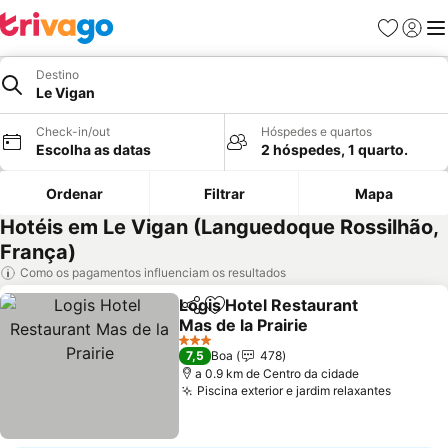
Favoritos
Iniciar
Me
Destino
Le Vigan
Check-in/out
Hóspedes e quartos
Escolha as datas
2 hóspedes, 1 quarto.
Ordenar
Filtrar
Mapa
Hotéis em Le Vigan (Languedoque Rossilhão,
França)
Como os pagamentos influenciam os resultados
Logis Hotel Restaurant
Partilhar
Adicionar aos favoritos
Mas de la Prairie
3 Estrelas
7,5
Boa
478
a 0.9 km de Centro da cidade
Piscina exterior e jardim relaxantes