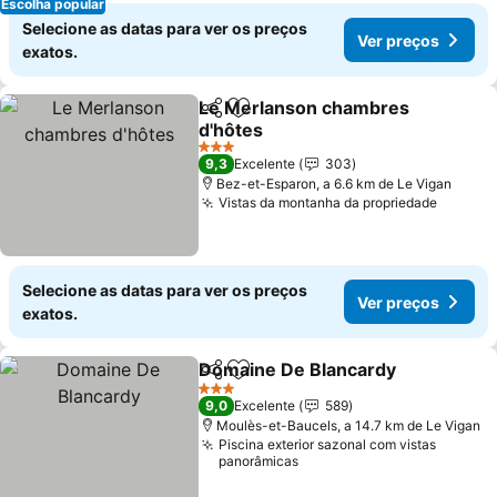
Escolha popular
Selecione as datas para ver os preços
Ver preços
exatos.
Le Merlanson chambres
Partilhar
Adicionar aos favoritos
d'hôtes
3 Estrelas
9,3
Excelente
303
Bez-et-Esparon, a 6.6 km de Le Vigan
Vistas da montanha da propriedade
Selecione as datas para ver os preços
Ver preços
exatos.
Domaine De Blancardy
Partilhar
Adicionar aos favoritos
3 Estrelas
9,0
Excelente
589
Moulès-et-Baucels, a 14.7 km de Le Vigan
Piscina exterior sazonal com vistas
panorâmicas