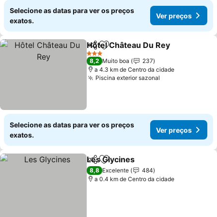
Selecione as datas para ver os preços
Ver preços
exatos.
Hôtel Château Du Rey
Partilhar
Adicionar aos favoritos
3 Estrelas
8,2
Muito boa
237
a 4.3 km de Centro da cidade
Piscina exterior sazonal
Selecione as datas para ver os preços
Ver preços
exatos.
Les Glycines
Partilhar
Adicionar aos favoritos
8,8
Excelente
484
a 0.4 km de Centro da cidade