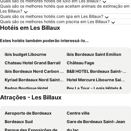
Quais são os melhores hotéis de luxo em Les Billaux?
Quais são os melhores hotéis que aceitam animais de estimação em
Les Billaux?
Quais são os melhores hotéis com spa em Les Billaux?
Quais são os melhores hotéis com piscina em Les Billaux?
Hotéis em Les Billaux
Estes hotéis também poderão interessá-lo...
ibis budget Libourne
ibis Bordeaux Saint Emilion
Chateau Hotel Grand Barrail
Château Fage
ibis Bordeaux Nord Carbon Blanc
B&B HOTEL Bordeaux Saint-André-de-Cubzac
Kyriad Bordeaux Nord Sainte Eulalie
Hotel Mercure Libourne Saint-Emilion
Badon Boutique Hotel
Pey La Tour - Logis Hôtels & Restaurant
Atrações - Les Billaux
Logis de la Cadène
Hotel Henri IV
Château Fleur de Roques
Hôtel Le Bon Duc
Aeroporto de Bordeaux
Centre ville
La Closerie de Fronsac
Le Relais de Franc Mayne Saint Emilion
Bordeaux Sud
Gare de Bordeaux Saint-Jean
AUX DUCS DE SIENNE
Hôtel de Pavie
Parque des Exposições de Bordeaux-Lac
du lac
La Villa Des Vignes
Hotel Porte Brunet