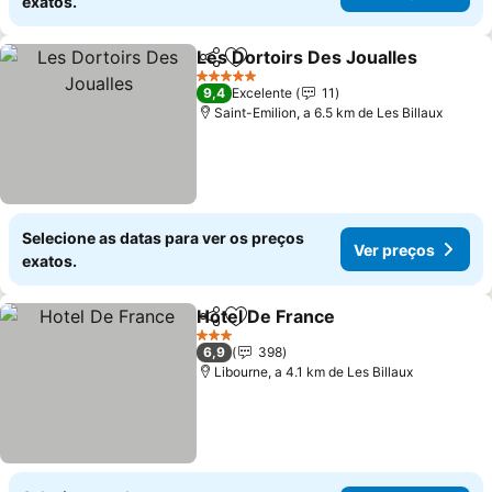
exatos.
Les Dortoirs Des Joualles
Partilhar
Adicionar aos favoritos
5 Estrelas
9,4
Excelente
11
Saint-Emilion, a 6.5 km de Les Billaux
Selecione as datas para ver os preços
Ver preços
exatos.
Hotel De France
Partilhar
Adicionar aos favoritos
3 Estrelas
6,9
398
Libourne, a 4.1 km de Les Billaux