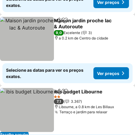
Ver preços
exatos.
Maison jardin proche lac
Partilhar
Adicionar aos favoritos
& Autoroute
9,0
Excelente
3
a 0.2 km de Centro da cidade
Selecione as datas para ver os preços
Ver preços
exatos.
ibis budget Libourne
Partilhar
Adicionar aos favoritos
2 Estrelas
7,1
3.367
Libourne, a 0.8 km de Les Billaux
Terraço e jardim para relaxar
Escolha popular