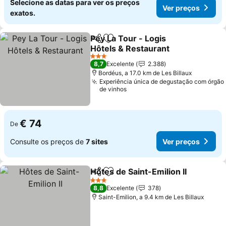
Selecione as datas para ver os preços
Ver preços
exatos.
Pey La Tour - Logis
Partilhar
Adicionar aos favoritos
Hôtels & Restaurant
3 Estrelas
8,7
Excelente
2.388
Bordéus, a 17.0 km de Les Billaux
Experiência única de degustação com órgão
de vinhos
€ 74
De
Consulte os preços de
7 sites
Ver preços
Hôtes de Saint-Emilion II
Partilhar
Adicionar aos favoritos
3 Estrelas
8,8
Excelente
378
Saint-Emilion, a 9.4 km de Les Billaux