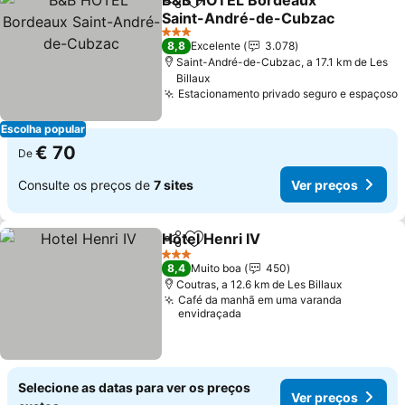
B&B HOTEL Bordeaux
Partilhar
Adicionar aos favoritos
Saint-André-de-Cubzac
3 Estrelas
8,8
Excelente
3.078
Saint-André-de-Cubzac, a 17.1 km de Les
Billaux
Estacionamento privado seguro e espaçoso
Escolha popular
€ 70
De
Consulte os preços de
7 sites
Ver preços
Hotel Henri IV
Partilhar
Adicionar aos favoritos
3 Estrelas
8,4
Muito boa
450
Coutras, a 12.6 km de Les Billaux
Café da manhã em uma varanda
envidraçada
Selecione as datas para ver os preços
Ver preços