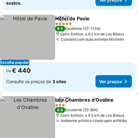
exatos.
Hôtel de Pavie
Partilhar
Adicionar aos favoritos
5 Estrelas
9,5
Excelente
1.134
Saint-Emilion, a 9.2 km de Les Billaux
Culinária com duas estrelas Michelin
Escolha popular
€ 440
De
Consulte os preços de
3 sites
Ver preços
Les Chambres d'Ovaline
Partilhar
Adicionar aos favoritos
3 Estrelas
8,6
Excelente
894
Saint-Emilion, a 9.5 km de Les Billaux
Ambiente artístico criado pelo anfitrião