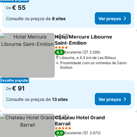
€ 55
De
Consulte os preços de
8 sites
Ver preços
Hotel Mercure Libourne
Partilhar
Adicionar aos favoritos
Saint-Emilion
4 Estrelas
8,5
Excelente
2.595
Libourne, a 4.3 km de Les Billaux
Proximidade com os vinhedos de Saint-
Émilion
Escolha popular
€ 91
De
Consulte os preços de
13 sites
Ver preços
Chateau Hotel Grand
Partilhar
Adicionar aos favoritos
Barrail
5 Estrelas
9,0
Excelente
3.672