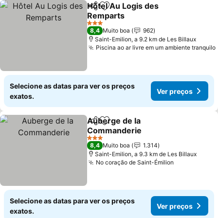
Hôtel Au Logis des
Partilhar
Adicionar aos favoritos
Remparts
3 Estrelas
8,4
Muito boa
962
Saint-Emilion, a 9.2 km de Les Billaux
Piscina ao ar livre em um ambiente tranquilo
Selecione as datas para ver os preços
Ver preços
exatos.
Auberge de la
Partilhar
Adicionar aos favoritos
Commanderie
3 Estrelas
8,4
Muito boa
1.314
Saint-Emilion, a 9.3 km de Les Billaux
No coração de Saint-Émilion
Selecione as datas para ver os preços
Ver preços
exatos.