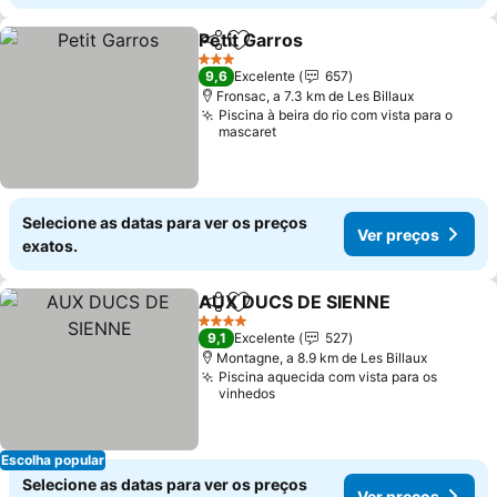
Petit Garros
Partilhar
Adicionar aos favoritos
3 Estrelas
9,6
Excelente
657
Fronsac, a 7.3 km de Les Billaux
Piscina à beira do rio com vista para o
mascaret
Selecione as datas para ver os preços
Ver preços
exatos.
AUX DUCS DE SIENNE
Partilhar
Adicionar aos favoritos
4 Estrelas
9,1
Excelente
527
Montagne, a 8.9 km de Les Billaux
Piscina aquecida com vista para os
vinhedos
Escolha popular
Selecione as datas para ver os preços
Ver preços