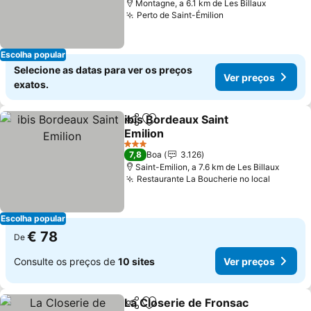
Montagne, a 6.1 km de Les Billaux
Perto de Saint-Émilion
Escolha popular
Selecione as datas para ver os preços
Ver preços
exatos.
ibis Bordeaux Saint
Partilhar
Adicionar aos favoritos
Emilion
3 Estrelas
7,8
Boa
3.126
Saint-Emilion, a 7.6 km de Les Billaux
Restaurante La Boucherie no local
Escolha popular
€ 78
De
Consulte os preços de
10 sites
Ver preços
La Closerie de Fronsac
Partilhar
Adicionar aos favoritos