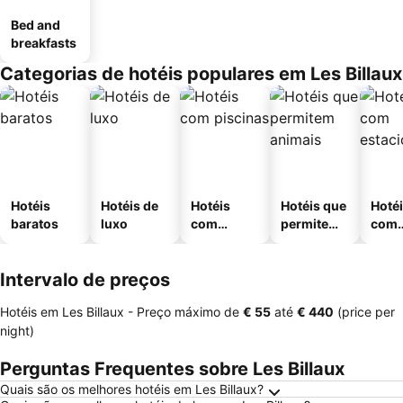
Bed and
breakfasts
Categorias de hotéis populares em Les Billaux
Hotéis
Hotéis de
Hotéis
Hotéis que
Hoté
baratos
luxo
com
permitem
com
piscinas
animais
esta
ment
Intervalo de preços
Hotéis em Les Billaux -
Preço máximo
de
‎€ 55
até
‎€ 440
(price per
night)
Perguntas Frequentes sobre Les Billaux
Quais são os melhores hotéis em Les Billaux?