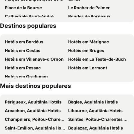
Place de la Bourse
Le Rocher de Palmer
Chateau Chatillon
Château la Moune
Cathédrale Saint-André
Bondes de Bordeaux
Bed And Breakfast In The Heart Of A Wine Property Puisseguin- Gironde
Le Melchior
Destinos populares
Musée du Vin et du Négoce - Cellier des Chartrons
Parque Floral de Bordeaux-Lac
FSP château julie
Hôtel Amaya
Place des Quinconces
Rue Sainte-Catherine
Hotéis em Bordéus
Hotéis em Mérignac
Stade Chaban-Delmas
Bordeaux Maritime
Hotéis em Cestas
Hotéis em Bruges
Bois de Bordeaux
Halle des Chartrons
Hotéis em Villenave-d'Ornon
Hotéis em La Teste-de-Buch
Grand Parc - Paul Doumer
Basilique Saint-Michel
Hotéis em Pessac
Hotéis em Lormont
Maison du Vin de Saint-Emilion
Réserve de bisons d'Europe
Hotéis em Gradignan
Victor Hugo - St Augustin
Berges de Garonne
Mais destinos populares
Casino Barrière
Bordeaux Convention and Exhibition Centre
Palais des Congrès
Cap Sciences
Périgueux, Aquitânia Hotéis
Bègles, Aquitânia Hotéis
Jardin Public
La Porte Cailhau
Arcachon, Aquitânia Hotéis
Libourne, Aquitânia Hotéis
Esplanade Charles de Gaulle
chateaux haut-bages libéral
Champniers, Poitou-Charentes Hotéis
Saintes, Poitou-Charentes Hotéis
Saint-Emilion, Aquitânia Hotéis
Boulazac, Aquitânia Hotéis