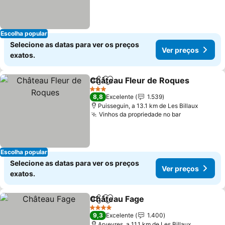
Escolha popular
Selecione as datas para ver os preços
Ver preços
exatos.
Château Fleur de Roques
Partilhar
Adicionar aos favoritos
3 Estrelas
8,8
Excelente
1.539
Puisseguin, a 13.1 km de Les Billaux
Vinhos da propriedade no bar
Escolha popular
Selecione as datas para ver os preços
Ver preços
exatos.
Château Fage
Partilhar
Adicionar aos favoritos
4 Estrelas
9,3
Excelente
1.400
Arveyres, a 11.1 km de Les Billaux