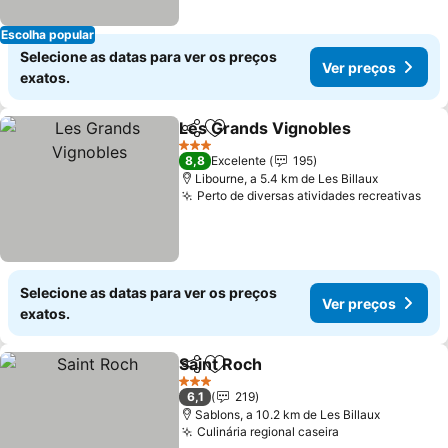
Escolha popular
Selecione as datas para ver os preços
Ver preços
exatos.
Les Grands Vignobles
Partilhar
Adicionar aos favoritos
3 Estrelas
8,8
Excelente
195
Libourne, a 5.4 km de Les Billaux
Perto de diversas atividades recreativas
Selecione as datas para ver os preços
Ver preços
exatos.
Saint Roch
Partilhar
Adicionar aos favoritos
3 Estrelas
6,1
219
Sablons, a 10.2 km de Les Billaux
Culinária regional caseira