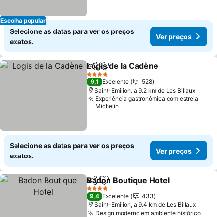
Escolha popular
Selecione as datas para ver os preços
Ver preços
exatos.
Logis de la Cadène
Partilhar
Adicionar aos favoritos
4 Estrelas
9,1
Excelente
528
Saint-Emilion, a 9.2 km de Les Billaux
Experiência gastronômica com estrela
Michelin
Selecione as datas para ver os preços
Ver preços
exatos.
Badon Boutique Hotel
Partilhar
Adicionar aos favoritos
4 Estrelas
9,4
Excelente
433
Saint-Emilion, a 9.4 km de Les Billaux
Design moderno em ambiente histórico