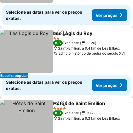
Selecione as datas para ver os preços
Ver preços
exatos.
Les Logis du Roy
Partilhar
Adicionar aos favoritos
2 Estrelas
8,6
Excelente
1.126
Saint-Emilion, a 9.4 km de Les Billaux
Edifício histórico de pedra do século XVIII
Escolha popular
Selecione as datas para ver os preços
Ver preços
exatos.
Hôtes de Saint Emilion
Partilhar
Adicionar aos favoritos
4 Estrelas
8,8
Excelente
377
Saint-Emilion, a 9.3 km de Les Billaux