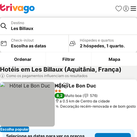
Favoritos
Iniciar
Me
Destino
Les Billaux
Check-in/out
Hóspedes e quartos
Escolha as datas
2 hóspedes, 1 quarto.
Ordenar
Filtrar
Mapa
Hotéis em Les Billaux (Aquitânia, França)
Como os pagamentos influenciam os resultados
Hôtel Le Bon Duc
Partilhar
Adicionar aos favoritos
2 Estrelas
8,2
Muito boa
576
a 0.5 km de Centro da cidade
Decoração recém-renovada e de bom gosto
Escolha popular
Selecione as datas para ver os preços