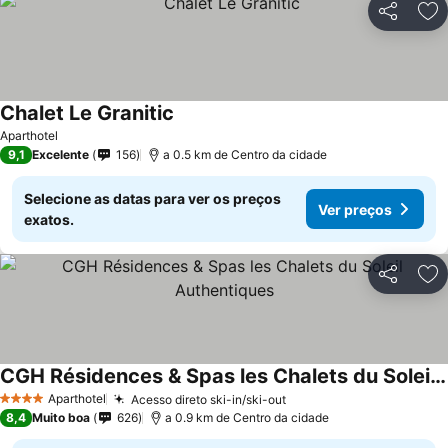
Partilhar
Ad
Chalet Le Granitic
Aparthotel
9,1
Excelente
156
a 0.5 km de Centro da cidade
Selecione as datas para ver os preços
Ver preços
exatos.
Partilhar
Ad
CGH Résidences & Spas les Chalets du Soleil Authentiques
Aparthotel
Acesso direto ski-in/ski-out
4 Estrelas
8,4
Muito boa
626
a 0.9 km de Centro da cidade