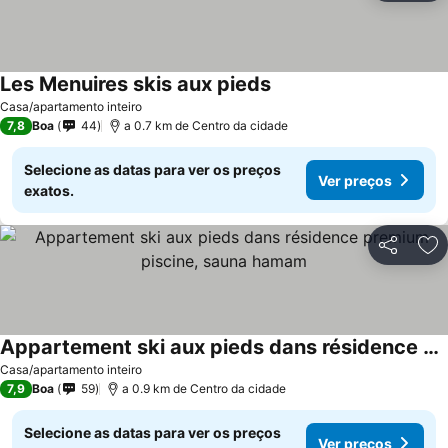
Les Menuires skis aux pieds
Casa/apartamento inteiro
7,8
Boa
44
a 0.7 km de Centro da cidade
Selecione as datas para ver os preços
Ver preços
exatos.
Partilhar
Ad
Appartement ski aux pieds dans résidence premium piscine, sauna hamam
Casa/apartamento inteiro
7,9
Boa
59
a 0.9 km de Centro da cidade
Selecione as datas para ver os preços
Ver preços