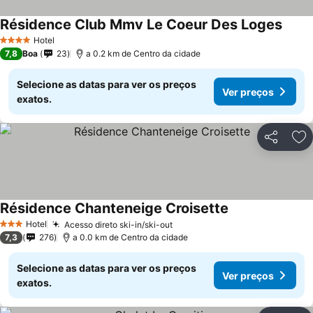
Résidence Club Mmv Le Coeur Des Loges
Hotel
4 Estrelas
7,8
Boa
23
a 0.2 km de Centro da cidade
Selecione as datas para ver os preços
Ver preços
exatos.
Partilhar
Ad
Résidence Chanteneige Croisette
Hotel
Acesso direto ski-in/ski-out
3 Estrelas
7,3
276
a 0.0 km de Centro da cidade
Selecione as datas para ver os preços
Ver preços
exatos.