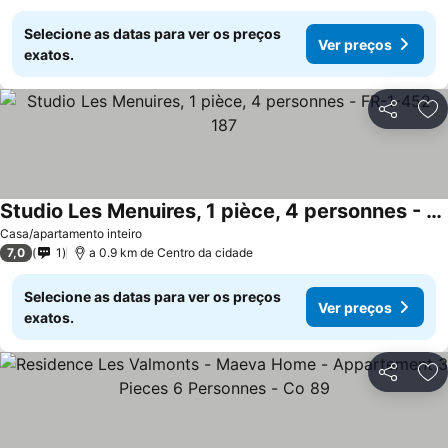
Selecione as datas para ver os preços
Ver preços
exatos.
Partilhar
Ad
Studio Les Menuires, 1 pièce, 4 personnes - FR-1-452-187
Casa/apartamento inteiro
7,0
1
a 0.9 km de Centro da cidade
Selecione as datas para ver os preços
Ver preços
exatos.
Partilhar
Ad