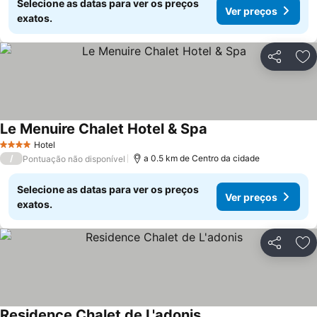
Selecione as datas para ver os preços
Ver preços
exatos.
Partilhar
Ad
Le Menuire Chalet Hotel & Spa
Hotel
4 Estrelas
/
a 0.5 km de Centro da cidade
Pontuação não disponível
Selecione as datas para ver os preços
Ver preços
exatos.
Partilhar
Ad
Residence Chalet de L'adonis