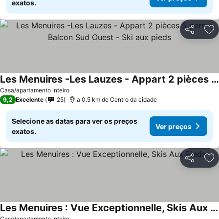
exatos.
Partilhar
Ad
Les Menuires -Les Lauzes - Appart 2 pièces 5 pers - Balcon Sud Ouest - Ski aux pieds
Casa/apartamento inteiro
9,2
Excelente
25
a 0.5 km de Centro da cidade
Selecione as datas para ver os preços
Ver preços
exatos.
Partilhar
Ad
Les Menuires : Vue Exceptionnelle, Skis Aux Pieds
Casa/apartamento inteiro