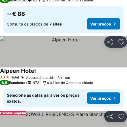
8,2
Muito boa
821
a 0.8 km de Centro da cidade
€ 88
De
Consulte os preços de
7 sites
Ver preços
Partilhar
Ad
Alpeen Hotel
Hotel
Acesso direto ski-in/ski-out
3 Estrelas
8,5
Excelente
473
a 0.1 km de Centro da cidade
Selecione as datas para ver os preços
Ver preços
exatos.
Escolha popular
Partilhar
Ad