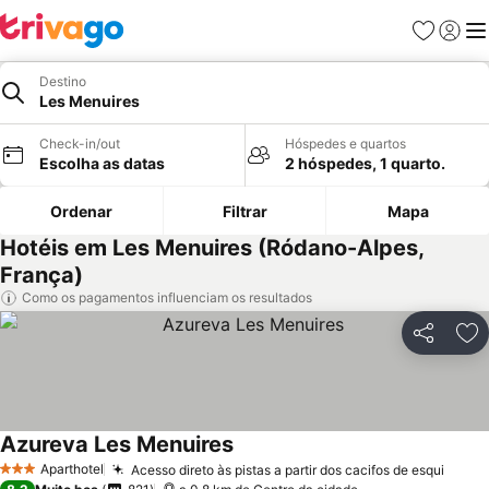
Favoritos
Iniciar
Me
Destino
Les Menuires
Check-in/out
Hóspedes e quartos
Escolha as datas
2 hóspedes, 1 quarto.
Ordenar
Filtrar
Mapa
Hotéis em Les Menuires (Ródano-Alpes,
França)
Como os pagamentos influenciam os resultados
Partilhar
Ad
Azureva Les Menuires
Aparthotel
Acesso direto às pistas a partir dos cacifos de esqui
3 Estrelas