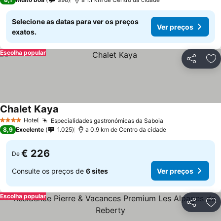
Selecione as datas para ver os preços
Ver preços
exatos.
Escolha popular
Partilhar
Ad
Chalet Kaya
Hotel
Especialidades gastronómicas da Saboia
4 Estrelas
8,9
Excelente
1.025
a 0.9 km de Centro da cidade
€ 226
De
Consulte os preços de
6 sites
Ver preços
Escolha popular
Partilhar
Ad