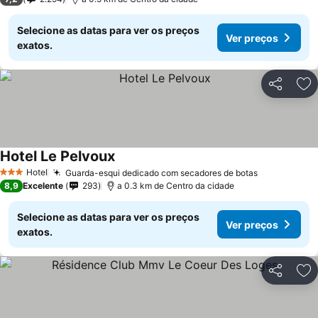
Selecione as datas para ver os preços
Ver preços
exatos.
Partilhar
Ad
Hotel Le Pelvoux
Hotel
Guarda-esqui dedicado com secadores de botas
3 Estrelas
8,9
Excelente
293
a 0.3 km de Centro da cidade
Selecione as datas para ver os preços
Ver preços
exatos.
Partilhar
Ad