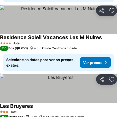
Partilhar
Ad
Residence Soleil Vacances Les M Nuires
Hotel
4 Estrelas
7,6
Boa
653
a 0.5 km de Centro da cidade
Selecione as datas para ver os preços
Ver preços
exatos.
Partilhar
Ad
Les Bruyeres
Hotel
3 Estrelas
8,1
Muito boa
998
a 1.1 km de Centro da cidade