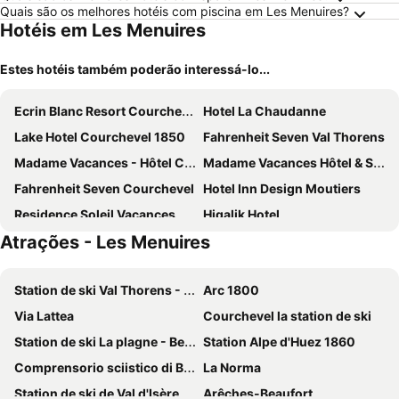
Quais são os melhores hotéis com piscina em Les Menuires?
Hotéis em Les Menuires
Estes hotéis também poderão interessá-lo...
Ecrin Blanc Resort Courchevel
Hotel La Chaudanne
Lake Hotel Courchevel 1850
Fahrenheit Seven Val Thorens
Madame Vacances - Hôtel Courchevel Olympic
Madame Vacances Hôtel & Spa Le Mottaret
Fahrenheit Seven Courchevel
Hotel Inn Design Moutiers
Residence Soleil Vacances Les M Nuires
Higalik Hotel
Atrações - Les Menuires
Hotel Marielle
Best Western Coeur de Maurienne Hotel Restaurant & Spa
Golf Hôtel
Chalet Kaya
Station de ski Val Thorens - Les Trois Vallées
Arc 1800
Belambra Clubs Les Menuires - Neige Et Ciel
Résidence Club Mmv Le Coeur Des Loges
Via Lattea
Courchevel la station de ski
Arcelle Appartements VTI
Le Portillo
Station de ski La plagne - Belle plagne
Station Alpe d'Huez 1860
Hotel Le Savoy
Hotel Le Roc
Comprensorio sciistico di Bardonecchia
La Norma
Snow Lodge Hotel Courchevel 1850
Hob Orelle - Les 3 Vallées Val Thorens
Station de ski de Val d'Isère
Arêches-Beaufort
Hotel les Flocons Courchevel
Résidence La Rochetaillée