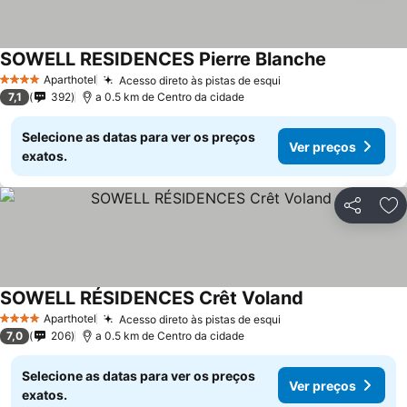
SOWELL RESIDENCES Pierre Blanche
Aparthotel
Acesso direto às pistas de esqui
4 Estrelas
7,1
392
a 0.5 km de Centro da cidade
Selecione as datas para ver os preços
Ver preços
exatos.
Partilhar
Ad
SOWELL RÉSIDENCES Crêt Voland
Aparthotel
Acesso direto às pistas de esqui
4 Estrelas
7,0
206
a 0.5 km de Centro da cidade
Selecione as datas para ver os preços
Ver preços
exatos.