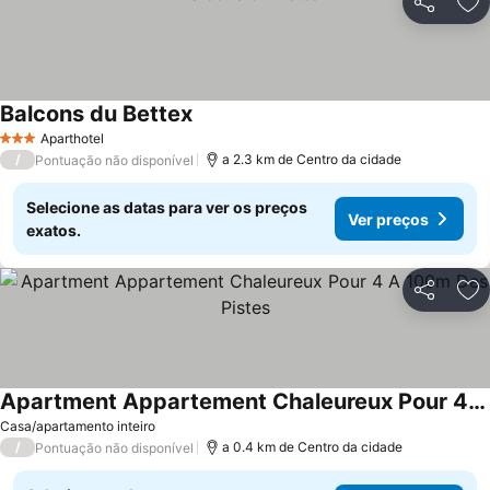
Partilhar
Ad
Balcons du Bettex
Aparthotel
3 Estrelas
/
a 2.3 km de Centro da cidade
Pontuação não disponível
Selecione as datas para ver os preços
Ver preços
exatos.
Partilhar
Ad
Apartment Appartement Chaleureux Pour 4 A 100m Des Pistes
Casa/apartamento inteiro
/
a 0.4 km de Centro da cidade
Pontuação não disponível