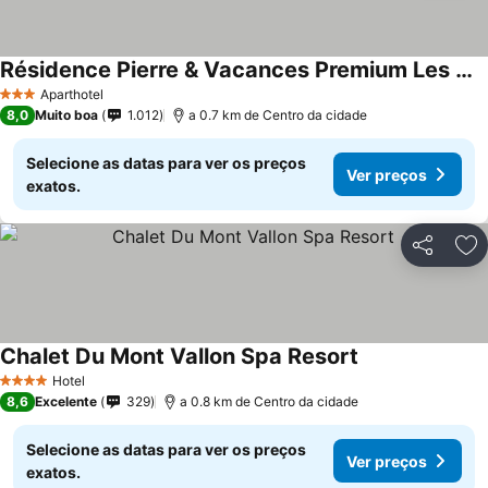
Résidence Pierre & Vacances Premium Les Alpages de Reberty
Aparthotel
3 Estrelas
8,0
Muito boa
1.012
a 0.7 km de Centro da cidade
Selecione as datas para ver os preços
Ver preços
exatos.
Partilhar
Ad
Chalet Du Mont Vallon Spa Resort
Hotel
4 Estrelas
8,6
Excelente
329
a 0.8 km de Centro da cidade
Selecione as datas para ver os preços
Ver preços
exatos.