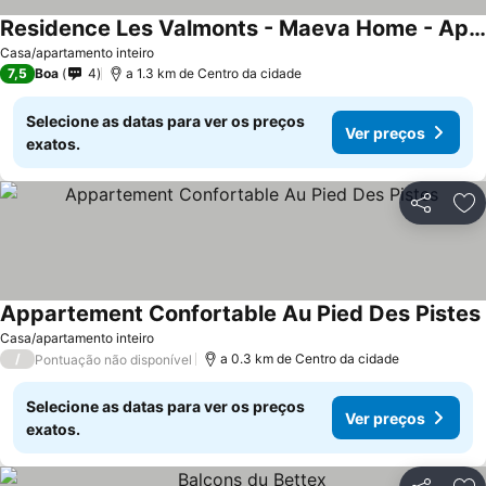
Residence Les Valmonts - Maeva Home - Appartement 3 Pieces 6 Personnes - Co 89
Casa/apartamento inteiro
7,5
Boa
4
a 1.3 km de Centro da cidade
Selecione as datas para ver os preços
Ver preços
exatos.
Partilhar
Ad
Appartement Confortable Au Pied Des Pistes
Casa/apartamento inteiro
/
a 0.3 km de Centro da cidade
Pontuação não disponível
Selecione as datas para ver os preços
Ver preços
exatos.