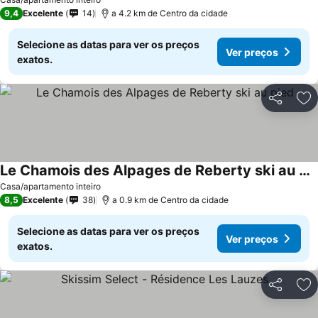
9,4
Excelente
14
a 4.2 km de Centro da cidade
Selecione as datas para ver os preços
Ver preços
exatos.
Partilhar
Ad
Le Chamois des Alpages de Reberty ski au pied
Casa/apartamento inteiro
8,5
Excelente
38
a 0.9 km de Centro da cidade
Selecione as datas para ver os preços
Ver preços
exatos.
Partilhar
Ad