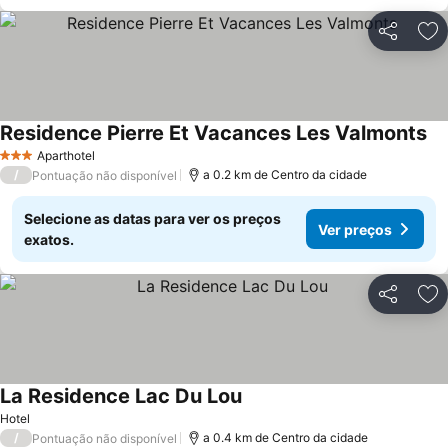
Partilhar
Ad
Residence Pierre Et Vacances Les Valmonts
Aparthotel
3 Estrelas
/
a 0.2 km de Centro da cidade
Pontuação não disponível
Selecione as datas para ver os preços
Ver preços
exatos.
Partilhar
Ad
La Residence Lac Du Lou
Hotel
/
a 0.4 km de Centro da cidade
Pontuação não disponível