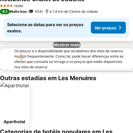
Hotel
4 Estrelas
8,1
Muito boa
454
a 1.4 km de Centro da cidade
Selecione as datas para ver os preços
Ver preços
exatos.
Mostrar mais
Os preços e a disponibilidade que recebemos dos sites de reserva
mudam frequentemente. Como tal, pode haver diferenças entre as
ofertas que consulta no trivago e os preços que estão disponíveis
nos sites de reserva.
Outras estadias em Les Menuires
Aparthotel
Categorias de hotéis populares em Les