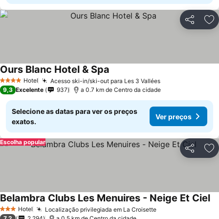
Partilhar
Ad
Ours Blanc Hotel & Spa
Hotel
Acesso ski-in/ski-out para Les 3 Vallées
4 Estrelas
9,3
Excelente
937
a 0.7 km de Centro da cidade
Selecione as datas para ver os preços
Ver preços
exatos.
Escolha popular
Partilhar
Ad
Belambra Clubs Les Menuires - Neige Et Ciel
Hotel
Localização privilegiada em La Croisette
3 Estrelas
7,2
2.294
a 0.5 km de Centro da cidade