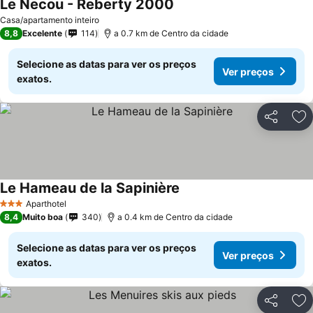
Le Necou - Reberty 2000
Casa/apartamento inteiro
8,8
Excelente
114
a 0.7 km de Centro da cidade
Selecione as datas para ver os preços
Ver preços
exatos.
Partilhar
Ad
Le Hameau de la Sapinière
Aparthotel
3 Estrelas
8,4
Muito boa
340
a 0.4 km de Centro da cidade
Selecione as datas para ver os preços
Ver preços
exatos.
Partilhar
Ad