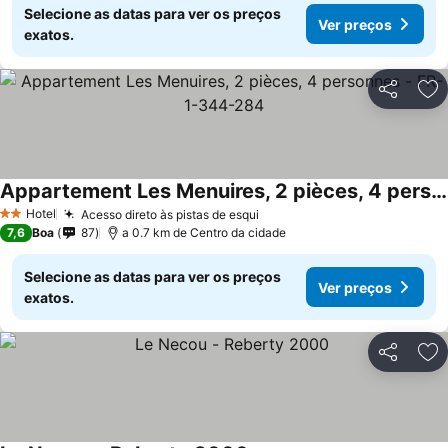
Selecione as datas para ver os preços
Ver preços
exatos.
Partilhar
Ad
Appartement Les Menuires, 2 pièces, 4 personnes - FR-1-344-284
Hotel
Acesso direto às pistas de esqui
2 Estrelas
7,6
Boa
87
a 0.7 km de Centro da cidade
Selecione as datas para ver os preços
Ver preços
exatos.
Partilhar
Ad