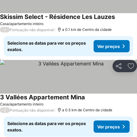
Skissim Select - Résidence Les Lauzes
Casa/apartamento inteiro
/
a 0.1 km de Centro da cidade
Pontuação não disponível
Selecione as datas para ver os preços
Ver preços
exatos.
Partilhar
Ad
3 Vallées Appartement Mina
Casa/apartamento inteiro
/
a 0.5 km de Centro da cidade
Pontuação não disponível
Selecione as datas para ver os preços
Ver preços
exatos.