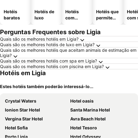
Hotéis
Hotéis de
Hotéis
Hotéis que
Hoté
baratos
luxo
com
permitem
com 
piscinas
animais
Perguntas Frequentes sobre Ligia
Quais são os melhores hotéis em Ligia?
Quais são os melhores hotéis de luxo em Ligia?
Quais são os melhores hotéis que aceitam animais de estimação em
Ligia?
Quais são os melhores hotéis com spa em Ligia?
Quais são os melhores hotéis com piscina em Ligia?
Hotéis em Ligia
Estes hotéis também poderão interessá-lo...
Crystal Waters
Hotel oasis
Ionion Star Hotel
Santa Marina Hotel
Vergina Star Hotel
Avra Beach Hotel
Hotel Sofia
Hotel Tesoro
Porto Ligia
Hotel Odyssey