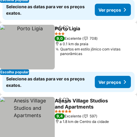
Selecione as datas para ver os preços
Ver preços
exatos.
Porto Ligia
Partilhar
Adicionar aos favoritos
Ver preços
3 Estrelas
9,0
Excelente
708
a 0.1 km da praia
Quartos em estilo jônico com vistas
panorâmicas
Escolha popular
Selecione as datas para ver os preços
Ver preços
exatos.
Anesis Village Studios
Partilhar
Adicionar aos favoritos
and Apartments
Ver preços
5 Estrelas
9,4
Excelente
597
a 1.8 km de Centro da cidade