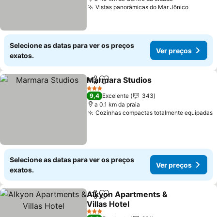
Vistas panorâmicas do Mar Jônico
Ver pre
Selecione as datas para ver os preços
Ver preços
exatos.
Marmara Studios
Partilhar
Adicionar aos favoritos
Ver preç
3 Estrelas
9,4
Excelente
343
a 0.1 km da praia
Cozinhas compactas totalmente equipadas
V
Selecione as datas para ver os preços
Ver preços
exatos.
Alkyon Apartments &
Partilhar
Adicionar aos favoritos
Villas Hotel
Ver preços
3 Estrelas