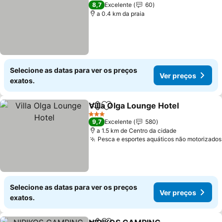
3 Estrelas
8,7
Excelente
60
a 0.4 km da praia
Selecione as datas para ver os preços
Ver preços
exatos.
Villa Olga Lounge Hotel
Partilhar
Adicionar aos favoritos
Ve
3 Estrelas
9,7
Excelente
580
a 1.5 km de Centro da cidade
Pesca e esportes aquáticos não motorizados
Selecione as datas para ver os preços
Ver preços
exatos.