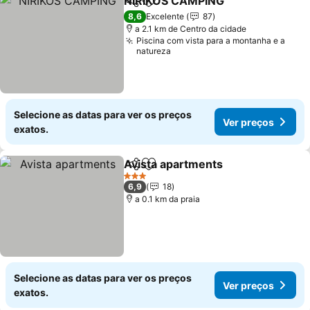
NIRIKOS CAMPING
Partilhar
Adicionar aos favoritos
Ver pre
8,6
Excelente
87
a 2.1 km de Centro da cidade
Piscina com vista para a montanha e a
natureza
Selecione as datas para ver os preços
Ver preços
exatos.
Avista apartments
Partilhar
Adicionar aos favoritos
Ver pre
3 Estrelas
6,9
18
a 0.1 km da praia
Selecione as datas para ver os preços
Ver preços
exatos.