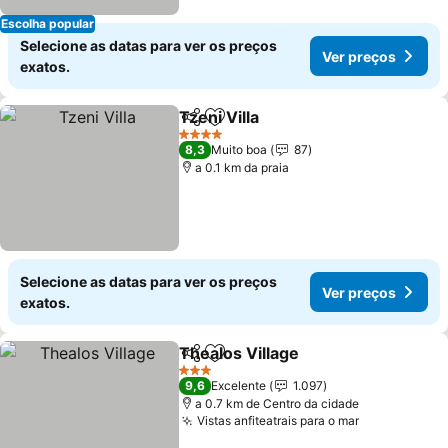
Escolha popular
Selecione as datas para ver os preços
Ver preços
exatos.
Tzeni Villa
Partilhar
Adicionar aos favoritos
Ver preços
4 Estrelas
8,3
Muito boa
87
a 0.1 km da praia
Selecione as datas para ver os preços
Ver preços
exatos.
Thealos Village
Partilhar
Adicionar aos favoritos
Ver preços
3 Estrelas
9,6
Excelente
1.097
a 0.7 km de Centro da cidade
Vistas anfiteatrais para o mar
Ver preços