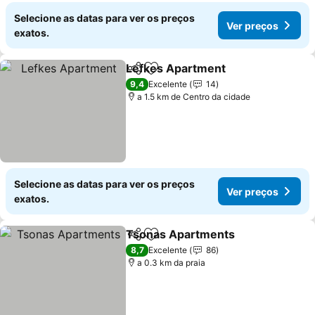
Selecione as datas para ver os preços
Ver preços
exatos.
Lefkes Apartment
Partilhar
Adicionar aos favoritos
Ver pre
9,4
Excelente
14
a 1.5 km de Centro da cidade
Selecione as datas para ver os preços
Ver preços
exatos.
Tsonas Apartments
Partilhar
Adicionar aos favoritos
Ver pr
8,7
Excelente
86
a 0.3 km da praia