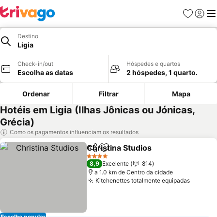
Favoritos
Iniciar
Me
Destino
Ligia
Check-in/out
Hóspedes e quartos
Escolha as datas
2 hóspedes, 1 quarto.
Ordenar
Filtrar
Mapa
Hotéis em Ligia (Ilhas Jônicas ou Jónicas,
Grécia)
Como os pagamentos influenciam os resultados
Christina Studios
Partilhar
Adicionar aos favoritos
Ver preç
4 Estrelas
8,9
Excelente
814
a 1.0 km de Centro da cidade
Kitchenettes totalmente equipadas
Ver pr
Escolha popular