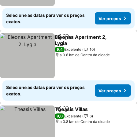
Selecione as datas para ver os preços
Ver preços
exatos.
Eleonas Apartment 2,
Partilhar
Adicionar aos favoritos
Lygia
Ver preços
9,4
Excelente
10
a 0.8 km de Centro da cidade
Selecione as datas para ver os preços
Ver preços
exatos.
Theasis Villas
Partilhar
Adicionar aos favoritos
Ver preços
9,0
Excelente
6
a 0.8 km de Centro da cidade