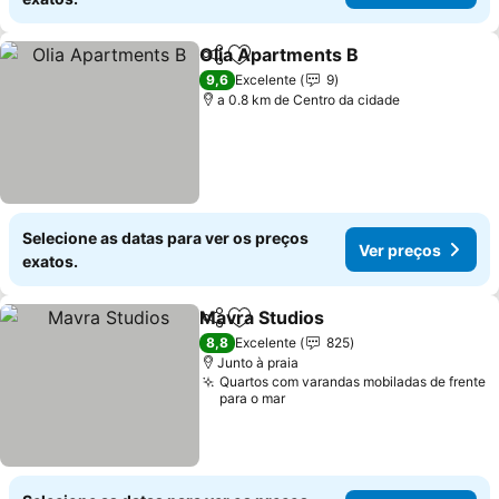
Olia Apartments B
Partilhar
Adicionar aos favoritos
Ver pre
9,6
Excelente
9
a 0.8 km de Centro da cidade
Selecione as datas para ver os preços
Ver preços
exatos.
Mavra Studios
Partilhar
Adicionar aos favoritos
Ver preços
8,8
Excelente
825
Junto à praia
Quartos com varandas mobiladas de frente
para o mar