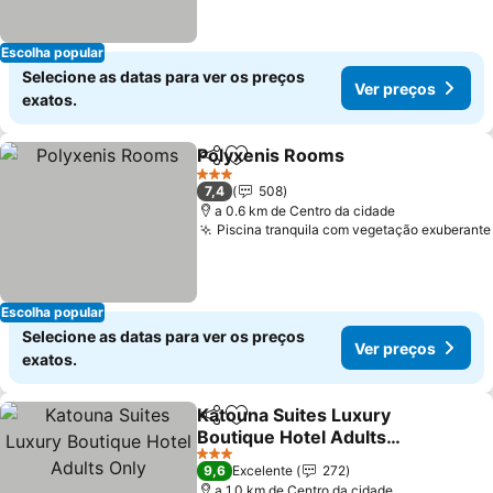
Escolha popular
Selecione as datas para ver os preços
Ver preços
exatos.
Polyxenis Rooms
Partilhar
Adicionar aos favoritos
Ver preç
3 Estrelas
7,4
508
a 0.6 km de Centro da cidade
Piscina tranquila com vegetação exuberante
Escolha popular
Selecione as datas para ver os preços
Ver preços
exatos.
Katouna Suites Luxury
Partilhar
Adicionar aos favoritos
Boutique Hotel Adults
Only
Ver preços
3 Estrelas
9,6
Excelente
272
a 1.0 km de Centro da cidade