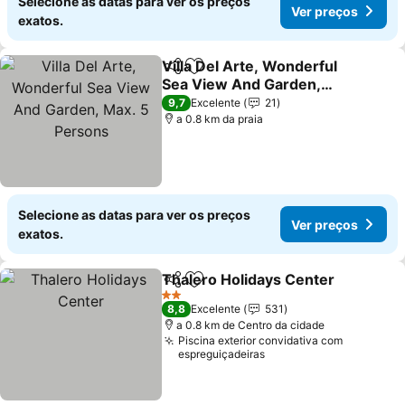
Selecione as datas para ver os preços
Ver preços
exatos.
Villa Del Arte, Wonderful
Partilhar
Adicionar aos favoritos
Sea View And Garden,
Max. 5 Persons
Ver preços
9,7
Excelente
21
a 0.8 km da praia
Selecione as datas para ver os preços
Ver preços
exatos.
Thalero Holidays Center
Partilhar
Adicionar aos favoritos
V
2 Estrelas
8,8
Excelente
531
a 0.8 km de Centro da cidade
Piscina exterior convidativa com
espreguiçadeiras