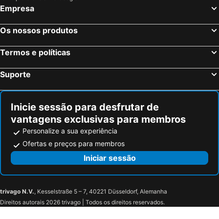
Empresa
Chania, Creta Hotéis
Mykonos-Town, Sul do Mar Egeu Hotéis
Fira, Sul do Mar Egeu Hotéis
Ixia, Sul do Mar Egeu Hotéis
Os nossos produtos
Chersonissos, Creta Hotéis
Corfu-Cidade, Ilhas Jônicas ou Jónicas Hotéis
Termos e políticas
Oia, Sul do Mar Egeu Hotéis
Imerovigli, Sul do Mar Egeu Hotéis
Suporte
Inicie sessão para desfrutar de
vantagens exclusivas para membros
Personalize a sua experiência
Ofertas e preços para membros
Iniciar sessão
trivago N.V.
, Kesselstraße 5 – 7, 40221 Düsseldorf, Alemanha
Direitos autorais 2026 trivago | Todos os direitos reservados.