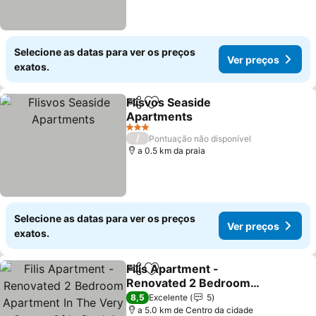
Selecione as datas para ver os preços
Ver preços
exatos.
Flisvos Seaside
Partilhar
Adicionar aos favoritos
Apartments
Ver preços
3 Estrelas
/
Pontuação não disponível
a 0.5 km da praia
Selecione as datas para ver os preços
Ver preços
exatos.
Filis Apartment -
Partilhar
Adicionar aos favoritos
Renovated 2 Bedroom
Apartment In The Very
Ver preços
8,5
Excelente
5
Center Of Lefkada!
a 5.0 km de Centro da cidade