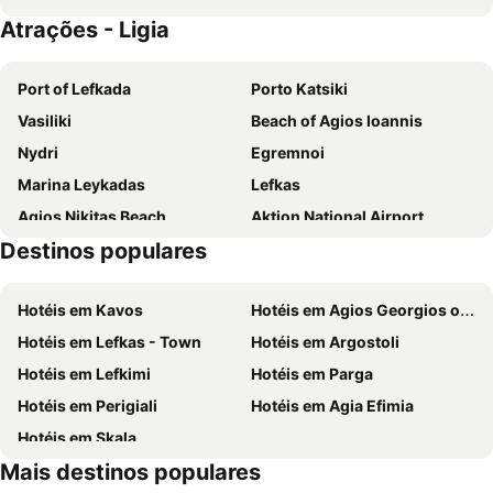
Atrações - Ligia
Achillion Suites
Hotel Lefkas
Red Tower Hotel
Thalassa Hotel
Port of Lefkada
Porto Katsiki
Dioni Boutique Hotel
Thomais Boutique Hotel
Vasiliki
Beach of Agios Ioannis
Preveza City Comfort Hotel
Aliki Hotel
Nydri
Egremnoi
Lefkada Princess
Nefeli Hotel
Marina Leykadas
Lefkas
Averto
Sunrise Hotel Nikiana Lefkada
Agios Nikitas Beach
Aktion National Airport
The Aigli
Hotel Boschetto
Destinos populares
Alikes
Dimotiko Stadio Leukadas ''Platwnas Grigoris''
Hotel Scorpios
Hotel Nostos
KTEL Leukadas
Archaeological Museum of Lefkada
Athineon
Athos Hotel
Hotéis em Kavos
Hotéis em Agios Georgios of Argyrades
Aghia Mavra
Mpouka
Ionis Hotel
Elektra Hotel
Hotéis em Lefkas - Town
Hotéis em Argostoli
Agios Dimitrios Monastery
Skinos
The Captain's House Boutique Hotel
Thalero Holidays Center
Hotéis em Lefkimi
Hotéis em Parga
Agiofili
Exogi
Artemis Pension
Ionian Blue Bungalows & Spa Resort
Hotéis em Perigiali
Hotéis em Agia Efimia
Ancient Nikopolis
Fiskardo Port
Hotel Patrai
The Secret Boutique Hotel
Hotéis em Skala
Kastro Maistro
Allure Wellness Retreat
Mais destinos populares
Mira Resort Maisonettes
Gianna Studios