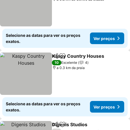
Selecione as datas para ver os preços
Ver preços
exatos.
Kaspy Country Houses
Partilhar
Adicionar aos favoritos
Ver
10
Excelente
4
a 0.3 km da praia
Selecione as datas para ver os preços
Ver preços
exatos.
Digenis Studios
Partilhar
Adicionar aos favoritos
Ver preços