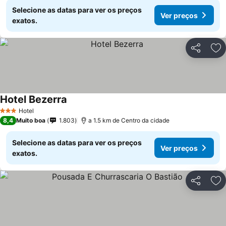
Selecione as datas para ver os preços
Ver preços
exatos.
Partilhar
Ad
Hotel Bezerra
Hotel
3 Estrelas
8,4
Muito boa
1.803
a 1.5 km de Centro da cidade
Selecione as datas para ver os preços
Ver preços
exatos.
Partilhar
Ad