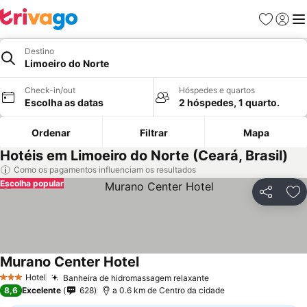
Favoritos
Iniciar
Me
Destino
Limoeiro do Norte
Check-in/out
Hóspedes e quartos
Escolha as datas
2 hóspedes, 1 quarto.
Ordenar
Filtrar
Mapa
Hotéis em Limoeiro do Norte (Ceará, Brasil)
Como os pagamentos influenciam os resultados
Escolha popular
Partilhar
Ad
Murano Center Hotel
Hotel
Banheira de hidromassagem relaxante
3 Estrelas
8,6
Excelente
628
a 0.6 km de Centro da cidade