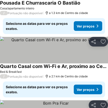
Pousada E Churrascaria O Bastião
Casa/apartamento inteiro
/
a 1.3 km de Centro da cidade
Pontuação não disponível
Selecione as datas para ver os preços
Ver preços
exatos.
Partilhar
Ad
Quarto Casal com Wi-Fi e Ar, proximo ao Centro
Bed & Breakfast
/
a 2.1 km de Centro da cidade
Pontuação não disponível
Selecione as datas para ver os preços
Ver preços
exatos.
Partilhar
Ad