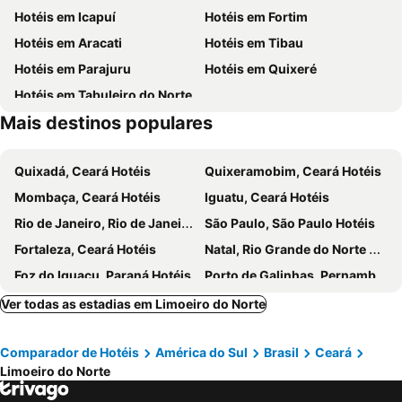
Hotéis em Icapuí
Hotéis em Fortim
Hotéis em Aracati
Hotéis em Tibau
Hotéis em Parajuru
Hotéis em Quixeré
Hotéis em Tabuleiro do Norte
Mais destinos populares
Quixadá, Ceará Hotéis
Quixeramobim, Ceará Hotéis
Mombaça, Ceará Hotéis
Iguatu, Ceará Hotéis
Rio de Janeiro, Rio de Janeiro Hotéis
São Paulo, São Paulo Hotéis
Fortaleza, Ceará Hotéis
Natal, Rio Grande do Norte Hotéis
Foz do Iguaçu, Paraná Hotéis
Porto de Galinhas, Pernambuco Hotéis
Salvador, Bahia Hotéis
Maceió, Alagoas Hotéis
Ver todas as estadias em Limoeiro do Norte
Porto Seguro, Bahia Hotéis
Comparador de Hotéis
América do Sul
Brasil
Ceará
Limoeiro do Norte