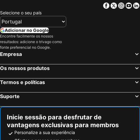
Facebook
Twitter
Insta
Yo
Selecione o seu país
Adicionar no Google
Encontre facilmente os nossos
resultados: adicione o trivago como
fonte preferencial no Google.
Empresa
Os nossos produtos
Termos e políticas
Suporte
Inicie sessão para desfrutar de
vantagens exclusivas para membros
Personalize a sua experiência