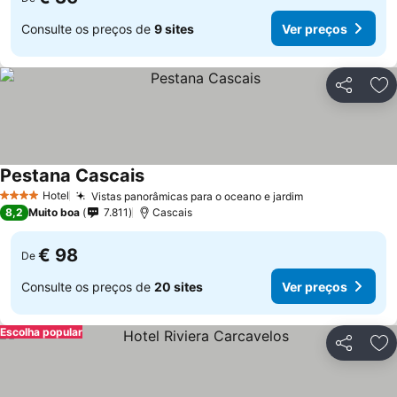
Consulte os preços de
9 sites
Ver preços
Partilhar
Ad
Pestana Cascais
Hotel
Vistas panorâmicas para o oceano e jardim
4 Estrelas
8,2
Muito boa
7.811
Cascais
€ 98
De
Consulte os preços de
20 sites
Ver preços
Escolha popular
Partilhar
Ad