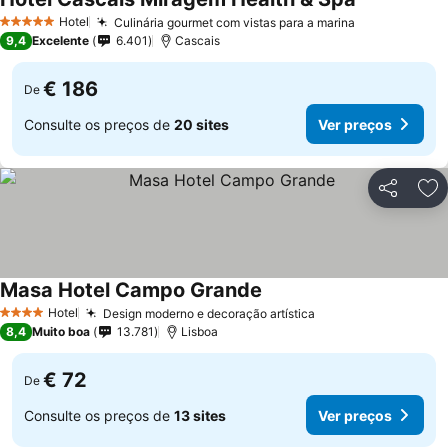
Hotel
Culinária gourmet com vistas para a marina
5 Estrelas
9,4
Excelente
6.401
Cascais
€ 186
De
Consulte os preços de
20 sites
Ver preços
Partilhar
Ad
Masa Hotel Campo Grande
Hotel
Design moderno e decoração artística
4 Estrelas
8,4
Muito boa
13.781
Lisboa
€ 72
De
Consulte os preços de
13 sites
Ver preços