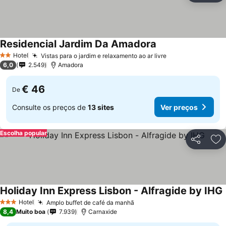
Residencial Jardim Da Amadora
Hotel
Vistas para o jardim e relaxamento ao ar livre
2 Estrelas
6,0
2.549
Amadora
€ 46
De
Consulte os preços de
13 sites
Ver preços
Escolha popular
Partilhar
Ad
Holiday Inn Express Lisbon - Alfragide by IHG
Hotel
Amplo buffet de café da manhã
3 Estrelas
8,4
Muito boa
7.939
Carnaxide