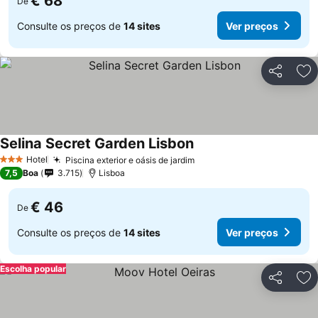
€ 68
De
Consulte os preços de
14 sites
Ver preços
Partilhar
Ad
Selina Secret Garden Lisbon
Hotel
Piscina exterior e oásis de jardim
3 Estrelas
7,5
Boa
3.715
Lisboa
€ 46
De
Consulte os preços de
14 sites
Ver preços
Escolha popular
Partilhar
Ad