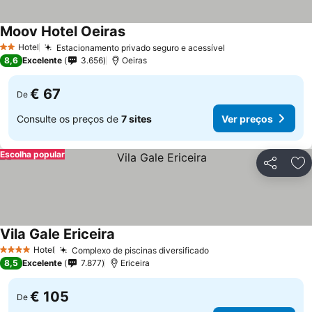
Moov Hotel Oeiras
Hotel
Estacionamento privado seguro e acessível
2 Estrelas
8,6
Excelente
3.656
Oeiras
€ 67
De
Consulte os preços de
7 sites
Ver preços
Escolha popular
Partilhar
Ad
Vila Gale Ericeira
Hotel
Complexo de piscinas diversificado
4 Estrelas
8,5
Excelente
7.877
Ericeira
€ 105
De