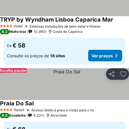
TRYP by Wyndham Lisboa Caparica Mar
Hotel
Extensas instalações de bem-estar e fitness
4 Estrelas
8,2
Muito boa
10.990
Costa da Caparica
€ 58
De
Consulte os preços de
18 sites
Ver preços
Escolha popular
Partilhar
Ad
Praia Do Sal
Resort
Acesso direto à praia e vistas para o rio
4 Estrelas
9,0
Excelente
4.231
Alcochete