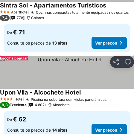
Sintra Sol - Apartamentos Turisticos
Aparthotel
Cozinhas compactas totalmente equipadas nos quartos
3 Estrelas
7,4
778
Colares
€ 71
De
Consulte os preços de
13 sites
Ver preços
Escolha popular
Partilhar
Ad
Upon Vila - Alcochete Hotel
Hotel
Piscina na cobertura com vistas panorâmicas
4 Estrelas
9,3
Excelente
4.802
Alcochete
€ 62
De
Consulte os preços de
14 sites
Ver preços