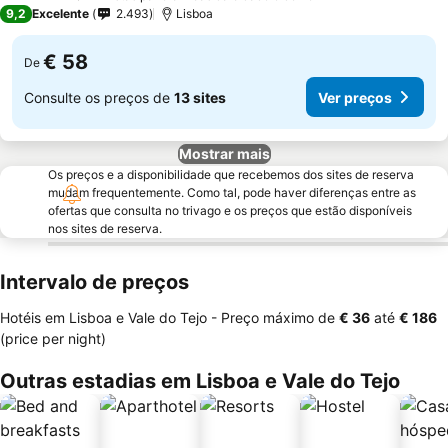
4 Estrelas
9,2
Excelente
2.493
Lisboa
€ 58
De
Consulte os preços de
13 sites
Ver preços
Mostrar mais
Os preços e a disponibilidade que recebemos dos sites de reserva
mudam frequentemente. Como tal, pode haver diferenças entre as
ofertas que consulta no trivago e os preços que estão disponíveis
nos sites de reserva.
Intervalo de preços
Hotéis em Lisboa e Vale do Tejo -
Preço máximo
de
‎€ 36
até
‎€ 186
(price per night)
Outras estadias em Lisboa e Vale do Tejo