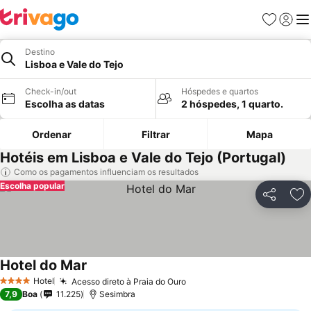
Favoritos
Iniciar
Me
Destino
Lisboa e Vale do Tejo
Check-in/out
Hóspedes e quartos
Escolha as datas
2 hóspedes, 1 quarto.
Ordenar
Filtrar
Mapa
Hotéis em Lisboa e Vale do Tejo (Portugal)
Como os pagamentos influenciam os resultados
Escolha popular
Partilhar
Ad
Hotel do Mar
Hotel
Acesso direto à Praia do Ouro
4 Estrelas
7,9
Boa
11.225
Sesimbra