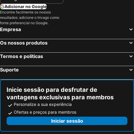
Hotéis em Odivelas
Hotéis em Queluz
Adicionar no Google
Hotéis em Sobral de Monte Agraço
Hotéis em Parede
Encontre facilmente os nossos
resultados: adicione o trivago como
Hotéis em Barreiro
Hotéis em Corroios
fonte preferencial no Google.
Empresa
Hotéis em Pinhal Novo
Hotéis em Alcabideche
Hotéis em Moledo
Hotéis em São Domingos de Rana
Os nossos produtos
Hotéis em Agualva-Cacém
Hotéis em Portinho da Arrábida
Hotéis em Pegões
Hotéis em Canha
Termos e políticas
Hotéis em Caparica
Hotéis em Ribamar
Suporte
Hotéis em Pontinha
Hotéis em Almargem do Bispo
Inicie sessão para desfrutar de
vantagens exclusivas para membros
Personalize a sua experiência
Ofertas e preços para membros
Iniciar sessão