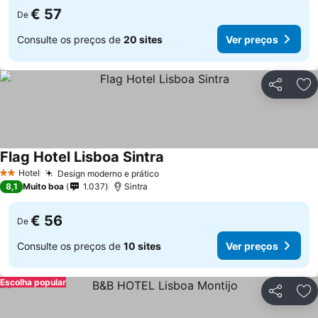
€ 57
De
Consulte os preços de
20 sites
Ver preços
Partilhar
Ad
Flag Hotel Lisboa Sintra
Hotel
Design moderno e prático
2 Estrelas
8,1
Muito boa
1.037
Sintra
€ 56
De
Consulte os preços de
10 sites
Ver preços
Escolha popular
Partilhar
Ad