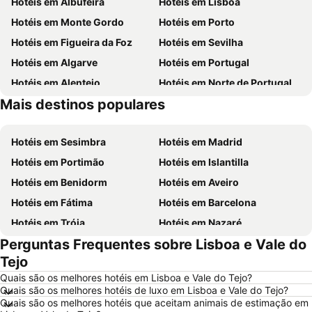
Hotéis em Albufeira
Hotéis em Lisboa
Hotéis em Monte Gordo
Hotéis em Porto
Hotéis em Figueira da Foz
Hotéis em Sevilha
Hotéis em Algarve
Hotéis em Portugal
Hotéis em Alentejo
Hotéis em Norte de Portugal
Mais destinos populares
Hotéis em Madeira
Hotéis em Espanha
Hotéis em Sesimbra
Hotéis em Madrid
Hotéis em Portimão
Hotéis em Islantilla
Hotéis em Benidorm
Hotéis em Aveiro
Hotéis em Fátima
Hotéis em Barcelona
Hotéis em Tróia
Hotéis em Nazaré
Perguntas Frequentes sobre Lisboa e Vale do
Hotéis em Évora
Hotéis em Peniche
Tejo
Hotéis em Porto Santo
Hotéis em Isla Canela
Quais são os melhores hotéis em Lisboa e Vale do Tejo?
Hotéis em Sangenjo
Hotéis em Vila Nova de Milfontes
Quais são os melhores hotéis de luxo em Lisboa e Vale do Tejo?
Quais são os melhores hotéis que aceitam animais de estimação em
Hotéis em Vilamoura
Hotéis em Vigo