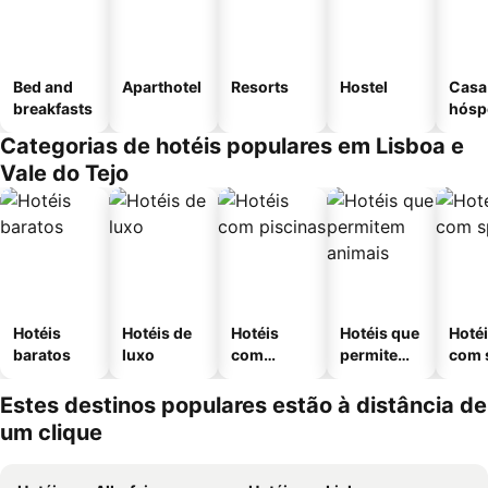
Bed and
Aparthotel
Resorts
Hostel
Casa
breakfasts
hósp
Categorias de hotéis populares em Lisboa e
Vale do Tejo
Hotéis
Hotéis de
Hotéis
Hotéis que
Hoté
baratos
luxo
com
permitem
com 
piscinas
animais
Estes destinos populares estão à distância de
um clique