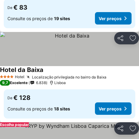
€ 83
De
Consulte os preços de
19 sites
Ver preços
Partilhar
Ad
Hotel da Baixa
Hotel
Localização privilegiada no bairro da Baixa
4 Estrelas
9,7
Excelente
6.838
Lisboa
€ 128
De
Consulte os preços de
18 sites
Ver preços
Escolha popular
Partilhar
Ad