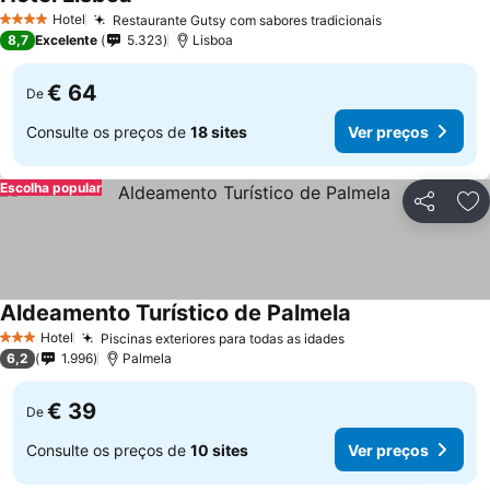
Hotel
Restaurante Gutsy com sabores tradicionais
4 Estrelas
8,7
Excelente
5.323
Lisboa
€ 64
De
Consulte os preços de
18 sites
Ver preços
Escolha popular
Partilhar
Ad
Aldeamento Turístico de Palmela
Hotel
Piscinas exteriores para todas as idades
3 Estrelas
6,2
1.996
Palmela
€ 39
De
Consulte os preços de
10 sites
Ver preços