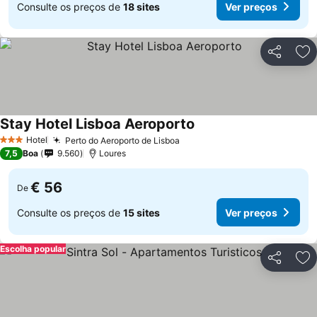
Consulte os preços de
18 sites
Ver preços
Partilhar
Ad
Stay Hotel Lisboa Aeroporto
Hotel
Perto do Aeroporto de Lisboa
3 Estrelas
7,5
Boa
9.560
Loures
€ 56
De
Consulte os preços de
15 sites
Ver preços
Escolha popular
Partilhar
Ad