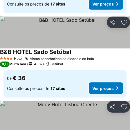
Consulte os preços de
17 sites
Ver preços
Partilhar
Ad
B&B HOTEL Sado Setúbal
Hotel
Vistas panorâmicas da cidade e da baía
4 Estrelas
8,0
Muito boa
4.187
Setúbal
€ 36
De
Consulte os preços de
17 sites
Ver preços
Partilhar
Ad