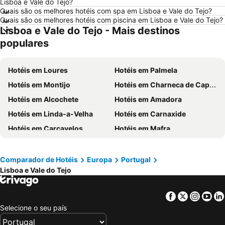
Lisboa e Vale do Tejo?
Hotéis em Roma
Hotéis em Centro de Portugal
Quais são os melhores hotéis com spa em Lisboa e Vale do Tejo?
Quais são os melhores hotéis com piscina em Lisboa e Vale do Tejo?
Hotéis em Sul de Espanha
Hotéis em Málaga
Lisboa e Vale do Tejo - Mais destinos
Hotéis em Maiorca
Hotéis em Andaluzia
populares
Hotéis em Minorca
Hotéis em Ibiza
Hotéis em Ilha do Sal
Hotéis em Galiza
Hotéis em Loures
Hotéis em Palmela
Hotéis em Douro
Hotéis em Costa da Luz
Hotéis em Montijo
Hotéis em Charneca de Caparica
Hotéis em Serra da Estrela
Hotéis em Região de Lisboa
Hotéis em Alcochete
Hotéis em Amadora
Hotéis em Costa do Sol
Hotéis em Sardenha
Hotéis em Linda-a-Velha
Hotéis em Carnaxide
Hotéis em Tenerife
Hotéis em Cabo Verde
Hotéis em Carcavelos
Hotéis em Mafra
Hotéis em São Miguel
Hotéis em Madrid
Hotéis em Vila Franca de Xira
Hotéis em Paço de Arcos
Hotéis em Casais do Baleal
Hotéis em Colares
Comparador de Hotéis
Europa
Portugal
Lisboa e Vale do Tejo
Hotéis em Amora
Hotéis em Azeitão
Hotéis em Comporta
Hotéis em Seixal
Facebook
Twitter
Insta
Yo
Hotéis em Azambuja
Hotéis em Cadaval
Selecione o seu país
Hotéis em Aldeia do Meco
Hotéis em Alenquer