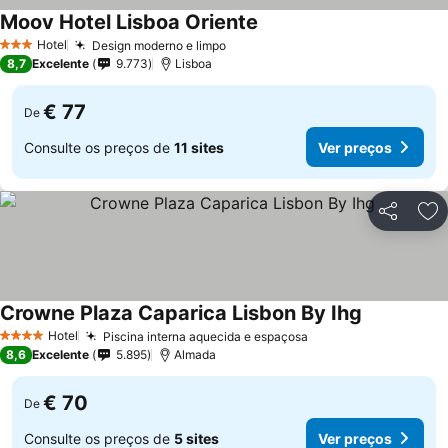
Moov Hotel Lisboa Oriente
Hotel
Design moderno e limpo
3 Estrelas
8,7
Excelente
9.773
Lisboa
€ 77
De
Consulte os preços de
11 sites
Ver preços
Partilhar
Ad
Crowne Plaza Caparica Lisbon By Ihg
Hotel
Piscina interna aquecida e espaçosa
4 Estrelas
8,6
Excelente
5.895
Almada
€ 70
De
Consulte os preços de
5 sites
Ver preços