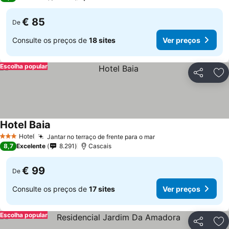
€ 85
De
Consulte os preços de
18 sites
Ver preços
Escolha popular
Partilhar
Ad
Hotel Baia
Hotel
Jantar no terraço de frente para o mar
3 Estrelas
8,7
Excelente
8.291
Cascais
€ 99
De
Consulte os preços de
17 sites
Ver preços
Escolha popular
Partilhar
Ad