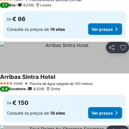
4 Estrelas
7,7
Boa
6.029
Loures
€ 66
De
Consulte os preços de
19 sites
Ver preços
Partilhar
Ad
Arribas Sintra Hotel
Hotel
Piscina de água salgada de 100 metros
4 Estrelas
8,9
Excelente
8.339
Sintra
€ 150
De
Consulte os preços de
18 sites
Ver preços