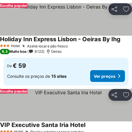
Escolha popular
Partilhar
Ad
Holiday Inn Express Lisbon - Oeiras By Ihg
Hotel
Azeite local e pão fresco
3 Estrelas
8,3
Muito boa
9.122
Oeiras
€ 59
De
Consulte os preços de
15 sites
Ver preços
Escolha popular
Partilhar
Ad
VIP Executive Santa Iria Hotel
Hotel
Piscina exterior sazonal com bar