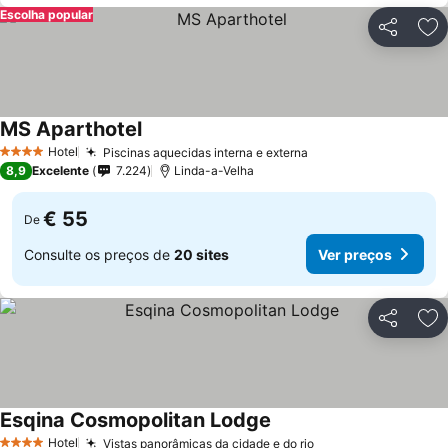
Escolha popular
Partilhar
Ad
MS Aparthotel
Hotel
Piscinas aquecidas interna e externa
4 Estrelas
8,9
Excelente
7.224
Linda-a-Velha
€ 55
De
Consulte os preços de
20 sites
Ver preços
Partilhar
Ad
Esqina Cosmopolitan Lodge
Hotel
Vistas panorâmicas da cidade e do rio