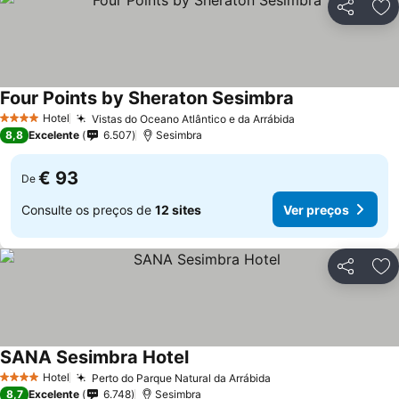
Partilhar
Ad
Four Points by Sheraton Sesimbra
Hotel
Vistas do Oceano Atlântico e da Arrábida
4 Estrelas
8,8
Excelente
6.507
Sesimbra
€ 93
De
Consulte os preços de
12 sites
Ver preços
Partilhar
Ad
SANA Sesimbra Hotel
Hotel
Perto do Parque Natural da Arrábida
4 Estrelas
8,7
Excelente
6.748
Sesimbra