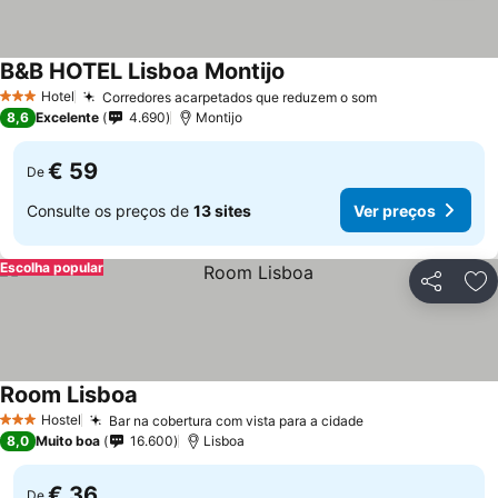
B&B HOTEL Lisboa Montijo
Hotel
Corredores acarpetados que reduzem o som
3 Estrelas
8,6
Excelente
4.690
Montijo
€ 59
De
Consulte os preços de
13 sites
Ver preços
Escolha popular
Partilhar
Ad
Room Lisboa
Hostel
Bar na cobertura com vista para a cidade
3 Estrelas
8,0
Muito boa
16.600
Lisboa
€ 36
De