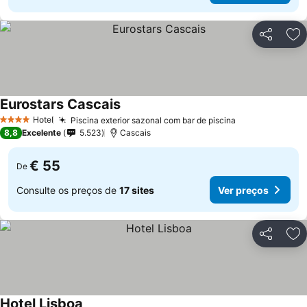
Partilhar
Ad
Eurostars Cascais
Hotel
Piscina exterior sazonal com bar de piscina
4 Estrelas
8,8
Excelente
5.523
Cascais
€ 55
De
Consulte os preços de
17 sites
Ver preços
Partilhar
Ad
Hotel Lisboa