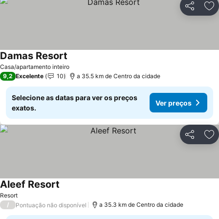
Partilhar
Ad
Damas Resort
Ver preços
Casa/apartamento inteiro
9,2
Excelente
10
a 35.5 km de Centro da cidade
Selecione as datas para ver os preços
Ver preços
exatos.
Partilhar
Ad
Aleef Resort
Ver preços
Resort
/
a 35.3 km de Centro da cidade
Pontuação não disponível