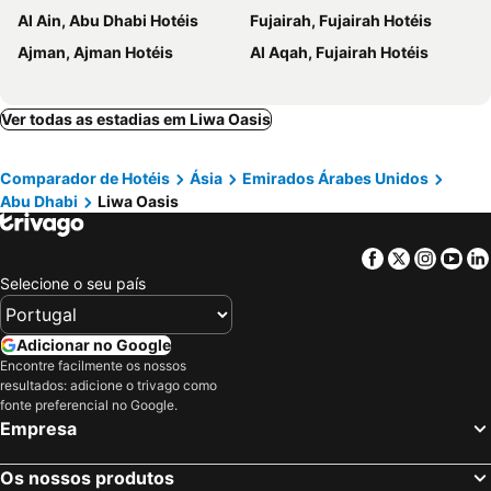
Al Ain, Abu Dhabi Hotéis
Fujairah, Fujairah Hotéis
Ajman, Ajman Hotéis
Al Aqah, Fujairah Hotéis
Ver todas as estadias em Liwa Oasis
Comparador de Hotéis
Ásia
Emirados Árabes Unidos
Abu Dhabi
Liwa Oasis
Facebook
Twitter
Insta
Yo
Selecione o seu país
Adicionar no Google
Encontre facilmente os nossos
resultados: adicione o trivago como
fonte preferencial no Google.
Empresa
Os nossos produtos