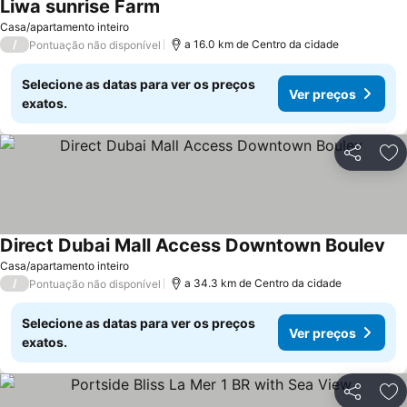
Liwa sunrise Farm
Ver preços
Casa/apartamento inteiro
/
a 16.0 km de Centro da cidade
Pontuação não disponível
Selecione as datas para ver os preços
Ver preços
exatos.
Partilhar
Ad
Direct Dubai Mall Access Downtown Boulev
Ver
Casa/apartamento inteiro
/
a 34.3 km de Centro da cidade
Pontuação não disponível
Selecione as datas para ver os preços
Ver preços
exatos.
Partilhar
Ad