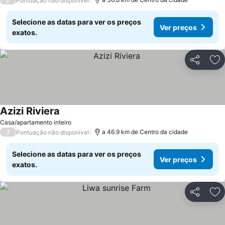
Pontuação não disponível
Selecione as datas para ver os preços
Ver preços
exatos.
Partilhar
Ad
Azizi Riviera
Ver preços
Casa/apartamento inteiro
/
a 46.9 km de Centro da cidade
Pontuação não disponível
Selecione as datas para ver os preços
Ver preços
exatos.
Partilhar
Ad