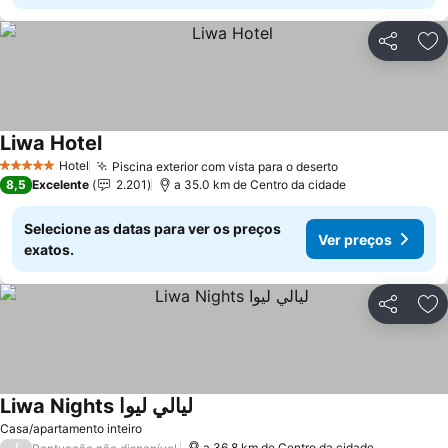
Partilhar
Ad
Liwa Hotel
Ver preços
Hotel
Piscina exterior com vista para o deserto
Ver preços
5 Estrelas
8,5
Excelente
2.201
a 35.0 km de Centro da cidade
Selecione as datas para ver os preços
Ver preços
exatos.
Partilhar
Ad
Liwa Nights ليالي ليوا
Ver preços
Casa/apartamento inteiro
/
a 36.8 km de Centro da cidade