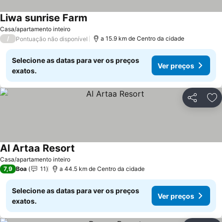
Liwa sunrise Farm
Ver preços
Casa/apartamento inteiro
/
a 15.9 km de Centro da cidade
Pontuação não disponível
Selecione as datas para ver os preços
Ver preços
exatos.
Partilhar
Ad
Al Artaa Resort
Ver preços
Casa/apartamento inteiro
7,9
Boa
11
a 44.5 km de Centro da cidade
Selecione as datas para ver os preços
Ver preços
exatos.