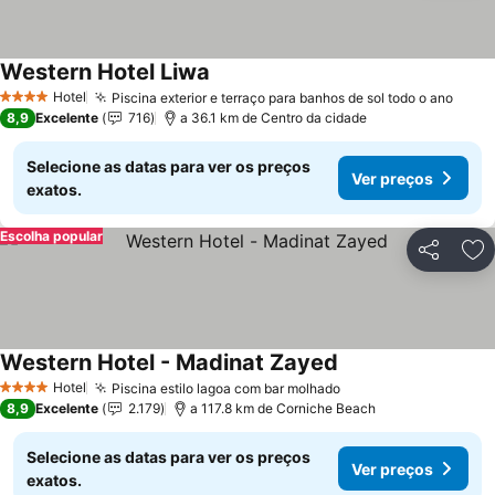
Western Hotel Liwa
Ver preços
Hotel
Piscina exterior e terraço para banhos de sol todo o ano
Ver 
4 Estrelas
8,9
Excelente
716
a 36.1 km de Centro da cidade
Selecione as datas para ver os preços
Ver preços
exatos.
Escolha popular
Partilhar
Ad
Western Hotel - Madinat Zayed
Ver preços
Hotel
Piscina estilo lagoa com bar molhado
Ver preços
4 Estrelas
8,9
Excelente
2.179
a 117.8 km de Corniche Beach
Selecione as datas para ver os preços
Ver preços
exatos.