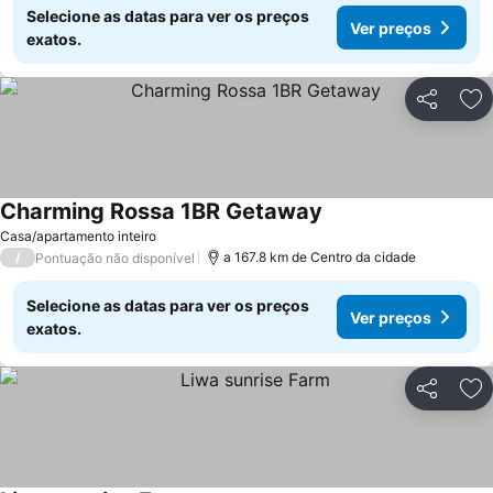
Selecione as datas para ver os preços
Ver preços
exatos.
Partilhar
Ad
Charming Rossa 1BR Getaway
Ver preços
Casa/apartamento inteiro
/
a 167.8 km de Centro da cidade
Pontuação não disponível
Selecione as datas para ver os preços
Ver preços
exatos.
Partilhar
Ad