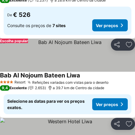
9,6
Excelente
12.237
a 28.6 km de Centro da cidade
€ 526
De
Consulte os preços de
7 sites
Ver preços
Escolha popular
Partilhar
Ad
Bab Al Nojoum Bateen Liwa
Ver preços
Resort
Refeições variadas com vistas para o deserto
Ver preços
4 Estrelas
9,4
Excelente
2.653
a 39.7 km de Centro da cidade
Selecione as datas para ver os preços
Ver preços
exatos.
Partilhar
Ad