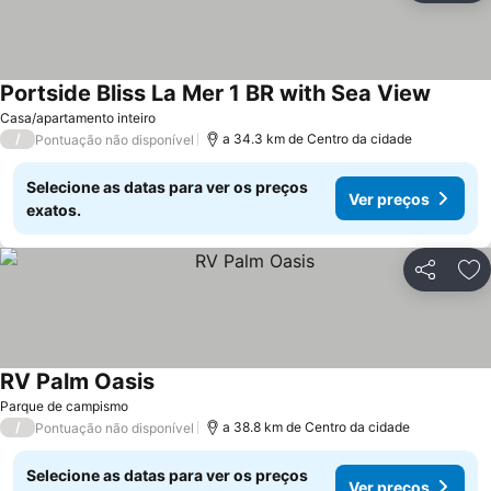
Portside Bliss La Mer 1 BR with Sea View
Ver pr
Casa/apartamento inteiro
/
a 34.3 km de Centro da cidade
Pontuação não disponível
Selecione as datas para ver os preços
Ver preços
exatos.
Partilhar
Ad
RV Palm Oasis
Ver preços
Parque de campismo
/
a 38.8 km de Centro da cidade
Pontuação não disponível
Selecione as datas para ver os preços
Ver preços