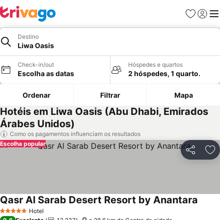
Favoritos
Iniciar
Me
Destino
Liwa Oasis
Check-in/out
Hóspedes e quartos
Escolha as datas
2 hóspedes, 1 quarto.
Ordenar
Filtrar
Mapa
Hotéis em Liwa Oasis (Abu Dhabi, Emirados
Árabes Unidos)
Como os pagamentos influenciam os resultados
Escolha popular
Partilhar
Ad
Qasr Al Sarab Desert Resort by Anantara
Ver p
Hotel
5 Estrelas