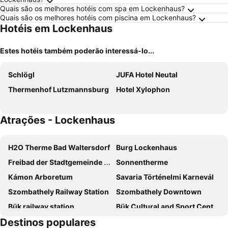
Quais são os melhores hotéis com spa em Lockenhaus?
Quais são os melhores hotéis com piscina em Lockenhaus?
Hotéis em Lockenhaus
Estes hotéis também poderão interessá-lo...
Schlögl
JUFA Hotel Neutal
Thermenhof Lutzmannsburg
Hotel Xylophon
Atrações - Lockenhaus
H2O Therme Bad Waltersdorf
Burg Lockenhaus
Freibad der Stadtgemeinde Oberpullendorf
Sonnentherme
Kámon Arboretum
Savaria Történelmi Karnevál
Szombathely Railway Station
Szombathely Downtown
Bük railway station
Bük Cultural and Sport Center
Destinos populares
Jungle Indoor Playland
Mineral Fair