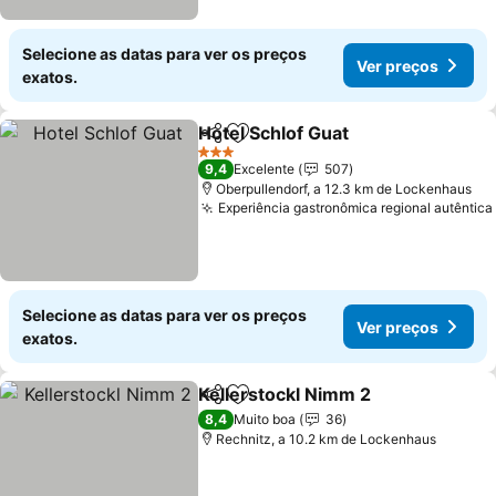
Selecione as datas para ver os preços
Ver preços
exatos.
Hotel Schlof Guat
Partilhar
Adicionar aos favoritos
Ver preç
3 Estrelas
9,4
Excelente
507
Oberpullendorf, a 12.3 km de Lockenhaus
Experiência gastronômica regional autêntica
Selecione as datas para ver os preços
Ver preços
exatos.
Kellerstockl Nimm 2
Partilhar
Adicionar aos favoritos
Ver pr
8,4
Muito boa
36
Rechnitz, a 10.2 km de Lockenhaus