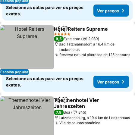
Escolha popular
Selecione as datas para ver os preços
Ver preços
exatos.
Hotel Reiters Supreme
Partilhar
Adicionar aos favoritos
Ver
5 Estrelas
9,5
Excelente
2.980
Bad Tatzmannsdorf, a 16.4 km de
Lockenhaus
Reserva natural pitoresca de 125 hectares
Ve
Escolha popular
Selecione as datas para ver os preços
Ver preços
exatos.
Thermenhotel Vier
Partilhar
Adicionar aos favoritos
Jahreszeiten
Ver preços
7,8
Boa
845
Lutzmannsburg, a 19.4 km de Lockenhaus
Vila de saunas panónica
Ver preços