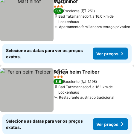
Martinihof
Partilhar
Adicionar aos favoritos
Ver preços
3 Estrelas
9,5
Excelente
251
Bad Tatzmannsdorf, a 16.0 km de
Lockenhaus
Apartamento familiar com terraço privativo
V
Selecione as datas para ver os preços
Ver preços
exatos.
Ferien beim Treiber
Partilhar
Adicionar aos favoritos
Ver pr
3 Estrelas
8,9
Excelente
1.198
Bad Tatzmannsdorf, a 16.1 km de
Lockenhaus
Restaurante austríaco tradicional
Ver preç
Selecione as datas para ver os preços
Ver preços
exatos.