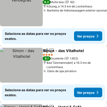
5 Estrelas
8,2
Muito boa
92
Kőszeg, a 14.5 km de Lockenhaus
Banheira de hidromassagem exterior sazonal
Selecione as datas para ver os preços
Ver preços
exatos.
Simon - das Vitalhotel
Partilhar
Adicionar aos favoritos
Ver 
4 Estrelas
9,1
Excelente
1.602
Bad Tatzmannsdorf, a 16.3 km de
Lockenhaus
Oásis de spa privativo
Ver preços
Selecione as datas para ver os preços
Ver preços
exatos.