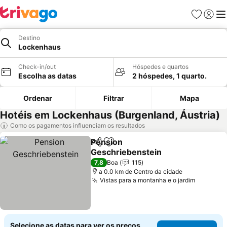
Favoritos
Iniciar
Me
Destino
Lockenhaus
Check-in/out
Hóspedes e quartos
Escolha as datas
2 hóspedes, 1 quarto.
Ordenar
Filtrar
Mapa
Hotéis em Lockenhaus (Burgenland, Áustria)
Como os pagamentos influenciam os resultados
Pension
Partilhar
Adicionar aos favoritos
Geschriebenstein
Ver preços
7,8
Boa
115
a 0.0 km de Centro da cidade
Vistas para a montanha e o jardim
Ver pre
Selecione as datas para ver os preços