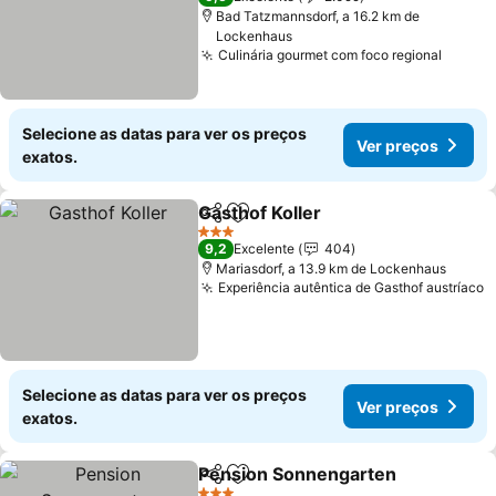
Bad Tatzmannsdorf, a 16.2 km de
Lockenhaus
Culinária gourmet com foco regional
Ver pr
Selecione as datas para ver os preços
Ver preços
exatos.
Gasthof Koller
Partilhar
Adicionar aos favoritos
Ver preços
3 Estrelas
9,2
Excelente
404
Mariasdorf, a 13.9 km de Lockenhaus
Experiência autêntica de Gasthof austríaco
V
Selecione as datas para ver os preços
Ver preços
exatos.
Pension Sonnengarten
Partilhar
Adicionar aos favoritos
Ver