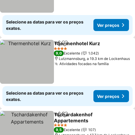
Selecione as datas para ver os preços
Ver preços
exatos.
Thermenhotel Kurz
Partilhar
Adicionar aos favoritos
Ver pr
4 Estrelas
9,0
Excelente
1.042
Lutzmannsburg, a 19.3 km de Lockenhaus
Atividades focadas na família
Ver preços
Selecione as datas para ver os preços
Ver preços
exatos.
Tschardakenhof
Partilhar
Adicionar aos favoritos
Appartements
Ver preços
4 Estrelas
9,5
Excelente
107