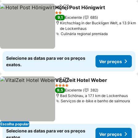
Hotel Post Hönigwirt
Partilhar
Adicionar aos favoritos
Ver p
2 Estrelas
9,1
Excelente
685
Kirchschlag in der Buckligen Welt, a 13.9 km
de Lockenhaus
Culinária regional premiada
Ver preços
Selecione as datas para ver os preços
Ver preços
exatos.
VitalZeit Hotel Weber
Partilhar
Adicionar aos favoritos
Ver 
4 Estrelas
9,5
Excelente
382
Bad Schönau, a 17.1 km de Lockenhaus
Serviços de e-bike e banho de salmoura
Ver
Escolha popular
Selecione as datas para ver os preços
Ver preços
exatos.