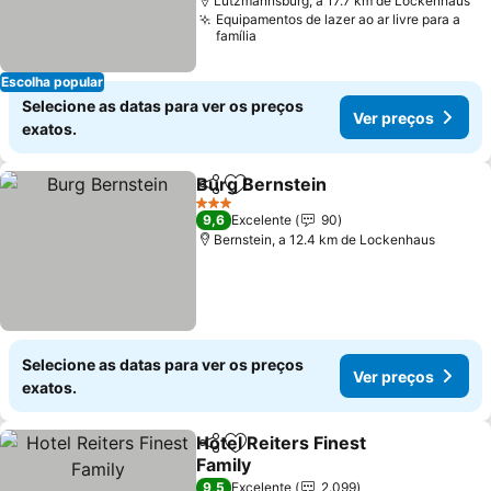
Lutzmannsburg, a 17.7 km de Lockenhaus
Equipamentos de lazer ao ar livre para a
família
Escolha popular
Selecione as datas para ver os preços
Ver preços
exatos.
Burg Bernstein
Partilhar
Adicionar aos favoritos
Ver preços
3 Estrelas
9,6
Excelente
90
Bernstein, a 12.4 km de Lockenhaus
Selecione as datas para ver os preços
Ver preços
exatos.
Hotel Reiters Finest
Partilhar
Adicionar aos favoritos
Family
Ver preços
9,5
Excelente
2.099