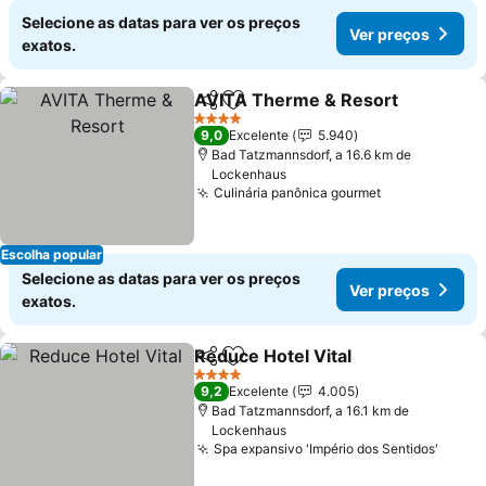
Selecione as datas para ver os preços
Ver preços
exatos.
AVITA Therme & Resort
Partilhar
Adicionar aos favoritos
Ve
4 Estrelas
9,0
Excelente
5.940
Bad Tatzmannsdorf, a 16.6 km de
Lockenhaus
Culinária panônica gourmet
Ver preços
Escolha popular
Selecione as datas para ver os preços
Ver preços
exatos.
Reduce Hotel Vital
Partilhar
Adicionar aos favoritos
Ver pre
4 Estrelas
9,2
Excelente
4.005
Bad Tatzmannsdorf, a 16.1 km de
Lockenhaus
Spa expansivo 'Império dos Sentidos'
Ver p