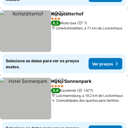
Kohlstätterhof
Partilhar
Adicionar aos favoritos
Ver preços
3 Estrelas
8,2
Muito boa
7
Unterkohlstätten, a 7.1 km de Lockenhaus
Selecione as datas para ver os preços
Ver preços
exatos.
Hotel Sonnenpark
Partilhar
Adicionar aos favoritos
Ver pre
4 Estrelas
9,6
Excelente
1.677
Lutzmannsburg, a 19.2 km de Lockenhaus
Comodidades dos quartos para famílias
Ver 