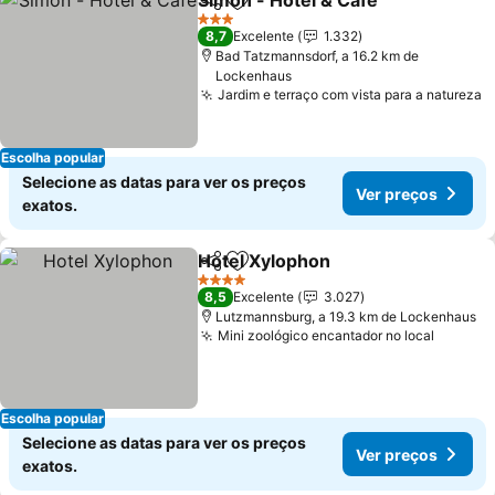
Simon - Hotel & Café
Partilhar
Adicionar aos favoritos
Ver p
3 Estrelas
8,7
Excelente
1.332
Bad Tatzmannsdorf, a 16.2 km de
Lockenhaus
Jardim e terraço com vista para a natureza
V
Escolha popular
Selecione as datas para ver os preços
Ver preços
exatos.
Hotel Xylophon
Partilhar
Adicionar aos favoritos
Ver preços
4 Estrelas
8,5
Excelente
3.027
Lutzmannsburg, a 19.3 km de Lockenhaus
Mini zoológico encantador no local
Ver pr
Escolha popular
Selecione as datas para ver os preços
Ver preços
exatos.