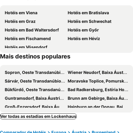
Lővérek
Saint Michael's Day Festival
Hotéis em Viena
Hotéis em Bratislava
Seminarzentrum Raach
St Corona am Weschel Ski
Hotéis em Graz
Hotéis em Schwechat
Familypark Neusiedlersee
Hotéis em Bad Waltersdorf
Hotéis em Győr
Hotéis em Fischamend
Hotéis em Hévíz
Hotéis em Vösendorf
Mais destinos populares
Sopron, Oeste Transdanúbio Hotéis
Wiener Neudorf, Baixa Áustria Hotéis
Sárvár, Oeste Transdanúbio Hotéis
Moravske Toplice, Pomurska Hotéis
Bükfürdő, Oeste Transdanúbio Hotéis
Bad Radkersburg, Estíria Hotéis
Guntramsdorf, Baixa Áustria Hotéis
Brunn am Gebirge, Baixa Áustria Hotéis
Groß-Enzersdorf, Baixa Áustria Hotéis
Hainburg an der Donau, Baixa Áustria Hotéis
Baden, Baixa Áustria Hotéis
Sveti Martin na Muri, Medimurje Hotéis
Ver todas as estadias em Lockenhaus
Bük, Oeste Transdanúbio Hotéis
Gumpoldskirchen, Baixa Áustria Hotéis
Comparador de Hotéis
Europa
Áustria
Burgenland
Himberg, Baixa Áustria Hotéis
Reichenau an der Rax, Baixa Áustria Hotéis