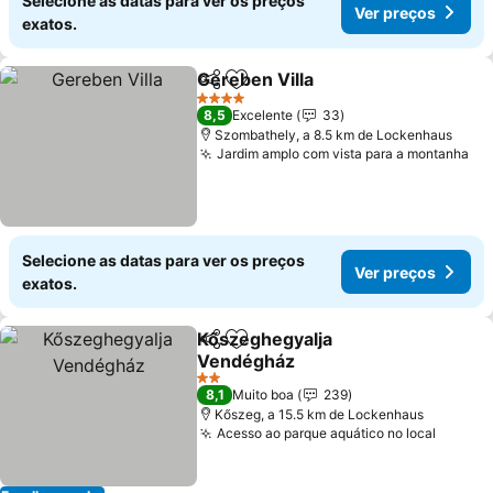
Selecione as datas para ver os preços
Ver preços
exatos.
Gereben Villa
Partilhar
Adicionar aos favoritos
Ver preços
4 Estrelas
8,5
Excelente
33
Szombathely, a 8.5 km de Lockenhaus
Jardim amplo com vista para a montanha
Ve
Selecione as datas para ver os preços
Ver preços
exatos.
Kőszeghegyalja
Partilhar
Adicionar aos favoritos
Vendégház
Ver preços
2 Estrelas
8,1
Muito boa
239
Kőszeg, a 15.5 km de Lockenhaus
Acesso ao parque aquático no local
Ver pr