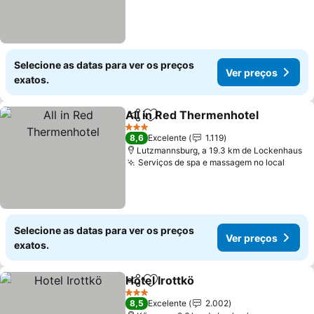
Selecione as datas para ver os preços
Ver preços
exatos.
All in Red Thermenhotel
Partilhar
Adicionar aos favoritos
V
3 Estrelas
8,6
Excelente
1.119
Lutzmannsburg, a 19.3 km de Lockenhaus
Serviços de spa e massagem no local
Ver p
Selecione as datas para ver os preços
Ver preços
exatos.
Hotel Irottkö
Partilhar
Adicionar aos favoritos
Ver preços
3 Estrelas
8,5
Excelente
2.002