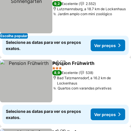
3 Estrelas
9,2
Excelente
2.552
Lutzmannsburg, a 18.7 km de Lockenhaus
Jardim amplo com mini zoológico
Ver preç
Escolha popular
Selecione as datas para ver os preços
Ver preços
exatos.
Pension Frühwirth
Partilhar
Adicionar aos favoritos
Ver pre
3 Estrelas
8,9
Excelente
538
Bad Tatzmannsdorf, a 16.2 km de
Lockenhaus
Quartos com varandas privativas
Ver preç
Selecione as datas para ver os preços
Ver preços
exatos.