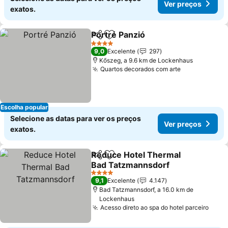
Ver preços
exatos.
Portré Panzió
Partilhar
Adicionar aos favoritos
Ver preços
4 Estrelas
9,0
Excelente
297
Kőszeg, a 9.6 km de Lockenhaus
Quartos decorados com arte
Ver preços
Escolha popular
Selecione as datas para ver os preços
Ver preços
exatos.
Reduce Hotel Thermal
Partilhar
Adicionar aos favoritos
Bad Tatzmannsdorf
Ver preços
4 Estrelas
9,1
Excelente
4.147
Bad Tatzmannsdorf, a 16.0 km de
Lockenhaus
Acesso direto ao spa do hotel parceiro
Ver 