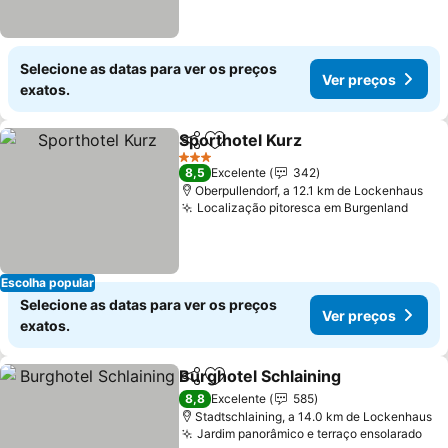
Selecione as datas para ver os preços
Ver preços
exatos.
Sporthotel Kurz
Partilhar
Adicionar aos favoritos
Ver preços
3 Estrelas
8,5
Excelente
342
Oberpullendorf, a 12.1 km de Lockenhaus
Localização pitoresca em Burgenland
Ver 
Escolha popular
Selecione as datas para ver os preços
Ver preços
exatos.
Burghotel Schlaining
Partilhar
Adicionar aos favoritos
Ver p
8,8
Excelente
585
Stadtschlaining, a 14.0 km de Lockenhaus
Jardim panorâmico e terraço ensolarado
Ver