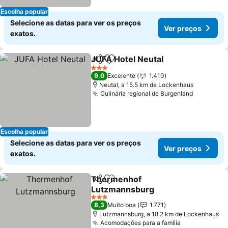
Escolha popular
Selecione as datas para ver os preços
Ver preços
exatos.
JUFA Hotel Neutal
Partilhar
Adicionar aos favoritos
Ver pre
3 Estrelas
9,0
Excelente
1.410
Neutal, a 15.5 km de Lockenhaus
Culinária regional de Burgenland
Ver preç
Escolha popular
Selecione as datas para ver os preços
Ver preços
exatos.
Thermenhof
Partilhar
Adicionar aos favoritos
Lutzmannsburg
Ver preços
3 Estrelas
8,3
Muito boa
1.771
Lutzmannsburg, a 18.2 km de Lockenhaus
Acomodações para a família
Ver preços