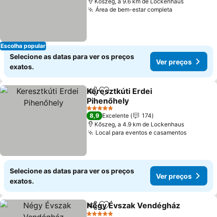
Kőszeg, a 9.6 km de Lockenhaus
Área de bem-estar completa
Ver preços
Escolha popular
Selecione as datas para ver os preços
Ver preços
exatos.
Keresztkúti Erdei
Partilhar
Adicionar aos favoritos
Pihenőhely
Ver preços
5 Estrelas
8,9
Excelente
174
Kőszeg, a 4.9 km de Lockenhaus
Local para eventos e casamentos
Ver pre
Selecione as datas para ver os preços
Ver preços
exatos.
Négy Évszak Vendégház
Partilhar
Adicionar aos favoritos
V