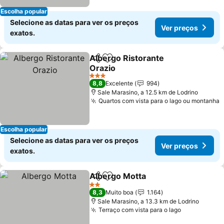
Escolha popular
Selecione as datas para ver os preços
Ver preços
exatos.
Albergo Ristorante
Partilhar
Adicionar aos favoritos
Orazio
Ver preços
3 Estrelas
8,8
Excelente
994
Sale Marasino, a 12.5 km de Lodrino
Quartos com vista para o lago ou montanha
V
Escolha popular
Selecione as datas para ver os preços
Ver preços
exatos.
Albergo Motta
Partilhar
Adicionar aos favoritos
Ver preços
2 Estrelas
8,3
Muito boa
1.164
Sale Marasino, a 13.3 km de Lodrino
Terraço com vista para o lago
Ver preços