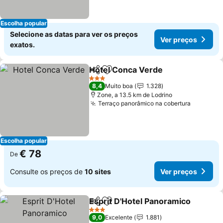
Escolha popular
Selecione as datas para ver os preços
Ver preços
exatos.
Hotel Conca Verde
Partilhar
Adicionar aos favoritos
Ver pre
3 Estrelas
8,4
Muito boa
1.328
Zone, a 13.5 km de Lodrino
Terraço panorâmico na cobertura
Ver preç
Escolha popular
€ 78
De
Consulte os preços de
10 sites
Ver preços
Esprit D'Hotel Panoramico
Partilhar
Adicionar aos favoritos
3 Estrelas
9,0
Excelente
1.881