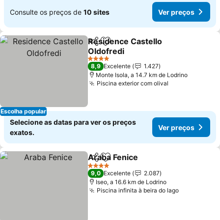
Consulte os preços de
10 sites
Ver preços
Residence Castello
Partilhar
Adicionar aos favoritos
Oldofredi
Ver preços
4 Estrelas
8,9
Excelente
1.427
Monte Isola, a 14.7 km de Lodrino
Piscina exterior com olival
Ver preços
Escolha popular
Selecione as datas para ver os preços
Ver preços
exatos.
Araba Fenice
Partilhar
Adicionar aos favoritos
Ver preços
4 Estrelas
9,0
Excelente
2.087
Iseo, a 16.6 km de Lodrino
Piscina infinita à beira do lago
Ver preços