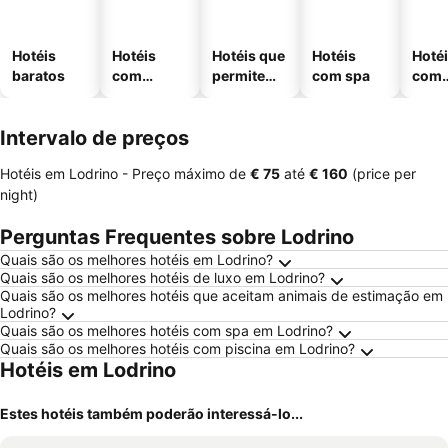
Hotéis
Hotéis
Hotéis que
Hotéis
Hoté
baratos
com
permitem
com spa
com
piscinas
animais
esta
ment
Intervalo de preços
Hotéis em Lodrino -
Preço máximo
de
‎€ 75
até
‎€ 160
(price per
night)
Perguntas Frequentes sobre Lodrino
Quais são os melhores hotéis em Lodrino?
Quais são os melhores hotéis de luxo em Lodrino?
Quais são os melhores hotéis que aceitam animais de estimação em
Lodrino?
Quais são os melhores hotéis com spa em Lodrino?
Quais são os melhores hotéis com piscina em Lodrino?
Hotéis em Lodrino
Estes hotéis também poderão interessá-lo...