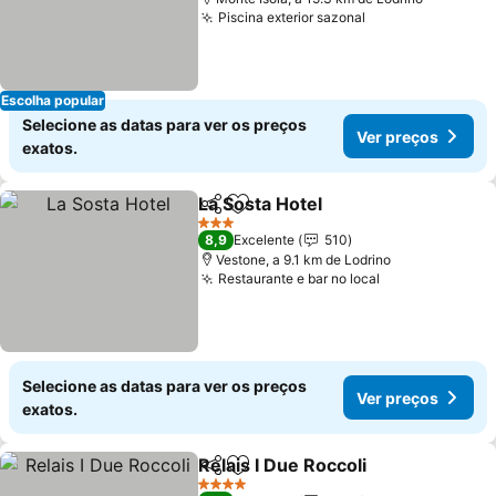
Piscina exterior sazonal
Ver preços
Escolha popular
Selecione as datas para ver os preços
Ver preços
exatos.
La Sosta Hotel
Partilhar
Adicionar aos favoritos
Ver preços
3 Estrelas
8,9
Excelente
510
Vestone, a 9.1 km de Lodrino
Restaurante e bar no local
Ver preços
Selecione as datas para ver os preços
Ver preços
exatos.
Relais I Due Roccoli
Partilhar
Adicionar aos favoritos
Ver pr
4 Estrelas