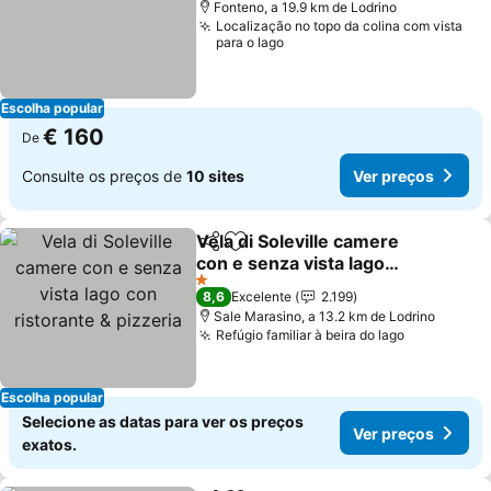
Fonteno, a 19.9 km de Lodrino
Localização no topo da colina com vista
para o lago
Escolha popular
€ 160
De
Consulte os preços de
10 sites
Ver preços
Vela di Soleville camere
Partilhar
Adicionar aos favoritos
con e senza vista lago
con ristorante & pizzeria
Ver preços
1 Estrelas
8,6
Excelente
2.199
Sale Marasino, a 13.2 km de Lodrino
Refúgio familiar à beira do lago
Ver preço
Escolha popular
Selecione as datas para ver os preços
Ver preços
exatos.