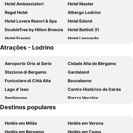
Hotel Ambasciatori
Hotel Master
Regal Hotel
Albergo Lodrino
Hotel Lovere Resort & Spa
Hotel Edoné
DoubleTree by Hilton Brescia
Hotel Battisti 31
Hotel Franini
Hotel Leonardo
Atrações - Lodrino
Hotel Miranda
Rivalago Holiday Apartments
Al Vecchio Palazzo
Villa Kinzica
Aeroporto Orio al Serio
Cidade Alta de Bérgamo
Vela di Soleville camere con e senza vista lago con ristorante & pizzeria
Foresteria La Ceriola
Stazione di Bergamo
Gardaland
Lake Hotel La Pieve
Ambra Hotel
Funicolare di Città Alta
Boccaleone
Locanda Diana
Hotel Spa Castello
Lago d' Iseo
Centro Histórico de Garda
Hotel Morgana
Trento
Sentierone
Piazza Vecchia
Esprit D'Hotel Panoramico
Destinos populares
Stazione ferroviaria di Brescia
Centro Histórico
Terme di Colà - Villa dei Cedri
Bergamo Gourmet
Hotéis em Milão
Hotéis em Verona
Piazza Paolo VI
Centro storico
Hotéis em Bergamo
Hotéis em Como
Presolana Monte Pora
Centro Storico