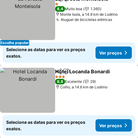
Partilhar
Adicionar aos favoritos
Ver 
1 Estrelas
8,4
Muito boa
1.360
Monte Isola, a 14.9 km de Lodrino
Aluguel de bicicletas elétricas
Ver preços
Escolha popular
Selecione as datas para ver os preços
Ver preços
exatos.
Hotel Locanda Bonardi
Partilhar
Adicionar aos favoritos
Ver
3 Estrelas
8,8
Excelente
29
Collio, a 14.6 km de Lodrino
Selecione as datas para ver os preços
Ver preços
exatos.