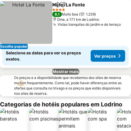
Hotel La Fonte
Partilhar
Adicionar aos favoritos
Ver preços
4 Estrelas
8,1
Muito boa
1.239
Ome, a 17.1 km de Lodrino
Vistas tranquilas do jardim e do terraço
Ver 
Escolha popular
Selecione as datas para ver os preços
Ver preços
exatos.
Mostrar mais
Os preços e a disponibilidade que recebemos dos sites de reserva
mudam frequentemente. Como tal, pode haver diferenças entre as
ofertas que consulta no trivago e os preços que estão disponíveis
nos sites de reserva.
Categorias de hotéis populares em Lodrino