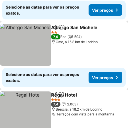
Selecione as datas para ver os preços
Ver preços
exatos.
Albergo San Michele
Partilhar
Adicionar aos favoritos
Ver p
2 Estrelas
7,9
Boa
594
Ome, a 15.8 km de Lodrino
Selecione as datas para ver os preços
Ver preços
exatos.
Regal Hotel
Partilhar
Adicionar aos favoritos
Ver preços
3 Estrelas
7,4
2.063
Brescia, a 18.2 km de Lodrino
Terraços com vista para a montanha
Ver p