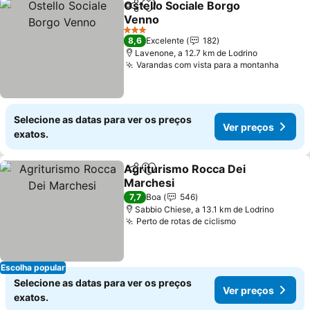
Ostello Sociale Borgo
Partilhar
Adicionar aos favoritos
Venno
Ver preços
3 Estrelas
8,6
Excelente
182
Lavenone, a 12.7 km de Lodrino
Varandas com vista para a montanha
Ver p
Selecione as datas para ver os preços
Ver preços
exatos.
Agriturismo Rocca Dei
Partilhar
Adicionar aos favoritos
Marchesi
Ver preços
7,7
Boa
546
Sabbio Chiese, a 13.1 km de Lodrino
Perto de rotas de ciclismo
Ver preços
Escolha popular
Selecione as datas para ver os preços
Ver preços
exatos.