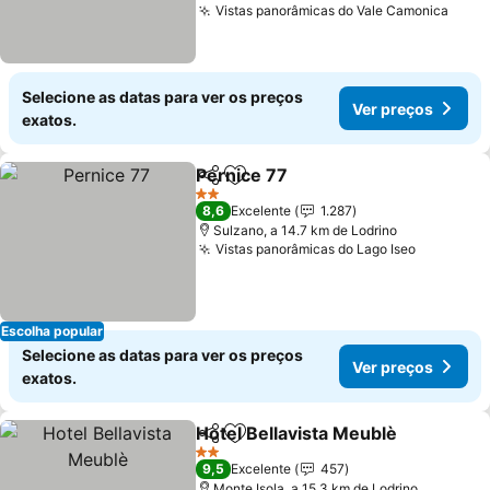
Vistas panorâmicas do Vale Camonica
Ver 
Selecione as datas para ver os preços
Ver preços
exatos.
Pernice 77
Partilhar
Adicionar aos favoritos
Ver preços
2 Estrelas
8,6
Excelente
1.287
Sulzano, a 14.7 km de Lodrino
Vistas panorâmicas do Lago Iseo
Ver preç
Escolha popular
Selecione as datas para ver os preços
Ver preços
exatos.
Hotel Bellavista Meublè
Partilhar
Adicionar aos favoritos
Ve
2 Estrelas
9,5
Excelente
457
Monte Isola, a 15.3 km de Lodrino