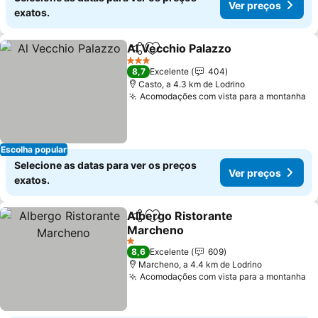
Ver preços
exatos.
Al Vecchio Palazzo
Partilhar
Adicionar aos favoritos
Ver pre
3 Estrelas
8,7
Excelente
404
Casto, a 4.3 km de Lodrino
Acomodações com vista para a montanha
Ve
Escolha popular
Selecione as datas para ver os preços
Ver preços
exatos.
Albergo Ristorante
Partilhar
Adicionar aos favoritos
Marcheno
Ver preços
1 Estrelas
8,6
Excelente
609
Marcheno, a 4.4 km de Lodrino
Acomodações com vista para a montanha
Ve