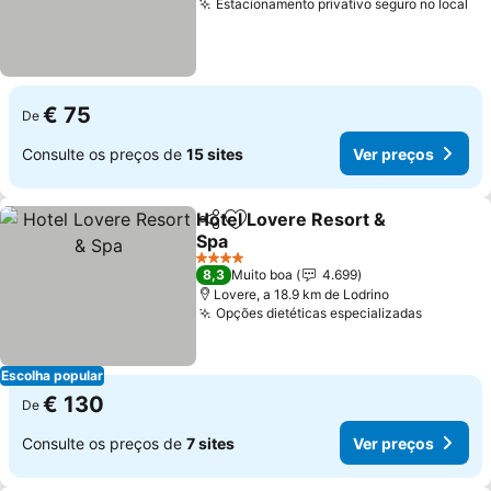
Estacionamento privativo seguro no local
Ve
€ 75
De
Consulte os preços de
15 sites
Ver preços
Hotel Lovere Resort &
Partilhar
Adicionar aos favoritos
Spa
Ver preços
4 Estrelas
8,3
Muito boa
4.699
Lovere, a 18.9 km de Lodrino
Opções dietéticas especializadas
Ver pre
Escolha popular
€ 130
De
Consulte os preços de
7 sites
Ver preços