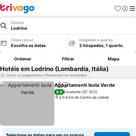
Favoritos
Iniciar
Me
Destino
Lodrino
Check-in/out
Hóspedes e quartos
Escolha as datas
2 hóspedes, 1 quarto.
Ordenar
Filtrar
Mapa
Hotéis em Lodrino (Lombardia, Itália)
Como os pagamentos influenciam os resultados
Appartamenti Isola Verde
Partilhar
Adicionar aos favoritos
9,8
Excelente
203
a 0.6 km de Centro da cidade
Selecione as datas para ver os preços