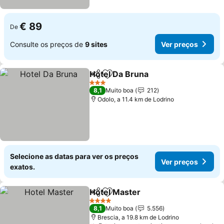
€ 89
De
Consulte os preços de
9 sites
Ver preços
Hotel Da Bruna
Partilhar
Adicionar aos favoritos
Ver preços
3 Estrelas
8,1
Muito boa
212
Odolo, a 11.4 km de Lodrino
Selecione as datas para ver os preços
Ver preços
exatos.
Hotel Master
Partilhar
Adicionar aos favoritos
Ver preços
4 Estrelas
8,1
Muito boa
5.556
Brescia, a 19.8 km de Lodrino