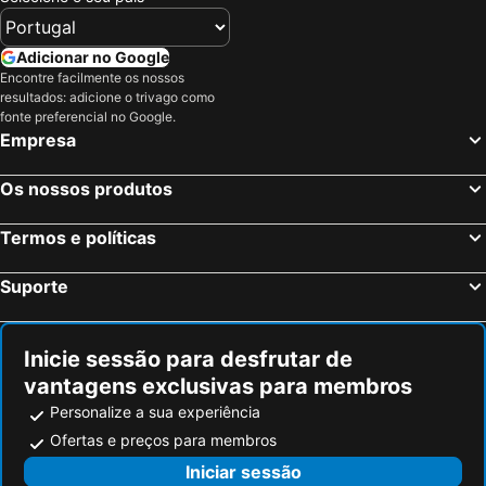
Milão, Lombardia Hotéis
Verona, Veneto Hotéis
Bergamo, Lombardia Hotéis
Como, Lombardia Hotéis
Adicionar no Google
Sirmione, Lombardia Hotéis
Tirano, Lombardia Hotéis
Encontre facilmente os nossos
resultados: adicione o trivago como
Somma Lombardo, Lombardia Hotéis
Lugano, Ticino Hotéis
fonte preferencial no Google.
Brescia, Lombardia Hotéis
Roma, Lazio Hotéis
Empresa
Veneza, Veneto Hotéis
Florença, Toscana Hotéis
Os nossos produtos
Nápoles, Campanha Hotéis
Bolonha, Emília-Romanha Hotéis
Palermo, Sicília Hotéis
Cagliari, Sardenha Hotéis
Termos e políticas
Suporte
Inicie sessão para desfrutar de
vantagens exclusivas para membros
Personalize a sua experiência
Ofertas e preços para membros
Iniciar sessão