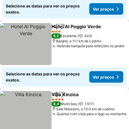
Selecione as datas para ver os preços
Ver preços
exatos.
Hotel Al Poggio Verde
Partilhar
Adicionar aos favoritos
Ver 
3 Estrelas
9,2
Excelente
423
Barghe, a 11.1 km de Lodrino
Varanda tranquila para refeições no jardim
Ve
Selecione as datas para ver os preços
Ver preços
exatos.
Villa Kinzica
Partilhar
Adicionar aos favoritos
Ver preços
4 Estrelas
8,4
Muito boa
1.517
Sale Marasino, a 13.0 km de Lodrino
Quartos com vista para o lago ou montanha
V