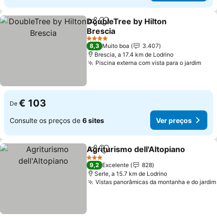
DoubleTree by Hilton
Partilhar
Adicionar aos favoritos
Brescia
Ver preços
4 Estrelas
8,3
Muito boa
3.407
Brescia, a 17.4 km de Lodrino
Piscina externa com vista para o jardim
Ver 
€ 103
De
Consulte os preços de
6 sites
Ver preços
Agriturismo dell'Altopiano
Partilhar
Adicionar aos favoritos
3 Estrelas
9,2
Excelente
828
Serle, a 15.7 km de Lodrino
Vistas panorâmicas da montanha e do jardim