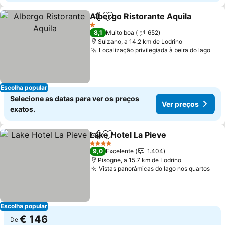
Albergo Ristorante Aquila
Partilhar
Adicionar aos favoritos
1 Estrelas
8,1
Muito boa
652
Sulzano, a 14.2 km de Lodrino
Localização privilegiada à beira do lago
Ver
Escolha popular
Selecione as datas para ver os preços
Ver preços
exatos.
Lake Hotel La Pieve
Partilhar
Adicionar aos favoritos
Ver pr
4 Estrelas
9,0
Excelente
1.404
Pisogne, a 15.7 km de Lodrino
Vistas panorâmicas do lago nos quartos
Ver
Escolha popular
€ 146
De