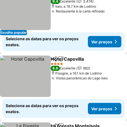
9,4
Excelente
3.474
Iseo, a 16.7 km de Lodrino
Restaurante à la carte refinado
Ver preço
Escolha popular
Selecione as datas para ver os preços
Ver preços
exatos.
Hotel Capovilla
Partilhar
Adicionar aos favoritos
Ver preços
4 Estrelas
8,6
Excelente
962
Pisogne, a 16.1 km de Lodrino
Vistas panorâmicas do Lago Iseo
Ver preç
Selecione as datas para ver os preços
Ver preços
exatos.
La Foresta Monteisola