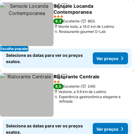
Sensole Locanda
Partilhar
Adicionar aos favoritos
Contemporanea
Ver preços
3 Estrelas
9,3
Excelente
862
Monte Isola, a 16.0 km de Lodrino
Restaurante gourmet G-Lab
Ver preços
Escolha popular
Selecione as datas para ver os preços
Ver preços
exatos.
Ristorante Centrale
Partilhar
Adicionar aos favoritos
Ver pr
2 Estrelas
8,5
Excelente
246
Vestone, a 9.9 km de Lodrino
Experiência gastronômica elegante e
refinada
Selecione as datas para ver os preços
Ver preços
exatos.