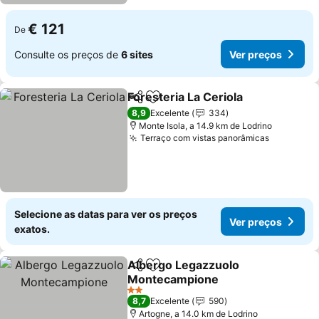
€ 121
De
Consulte os preços de
6 sites
Ver preços
Foresteria La Ceriola
Partilhar
Adicionar aos favoritos
Ver p
8,9
Excelente
334
Monte Isola, a 14.9 km de Lodrino
Terraço com vistas panorâmicas
Ver preç
Selecione as datas para ver os preços
Ver preços
exatos.
Albergo Legazzuolo
Partilhar
Adicionar aos favoritos
Montecampione
Ver preços
2 Estrelas
8,7
Excelente
590
Artogne, a 14.0 km de Lodrino