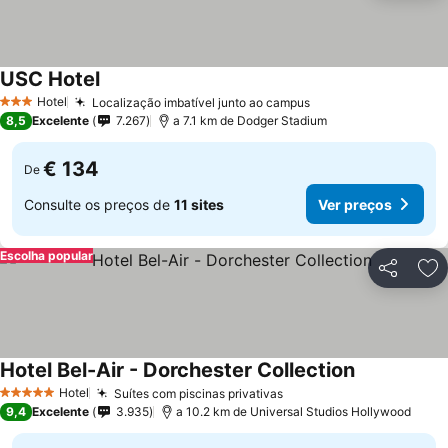
USC Hotel
Hotel
Localização imbatível junto ao campus
3 Estrelas
8,5
Excelente
7.267
a 7.1 km de Dodger Stadium
€ 134
De
Consulte os preços de
11 sites
Ver preços
Escolha popular
Partilhar
Ad
Hotel Bel-Air - Dorchester Collection
Hotel
Suítes com piscinas privativas
5 Estrelas
9,4
Excelente
3.935
a 10.2 km de Universal Studios Hollywood