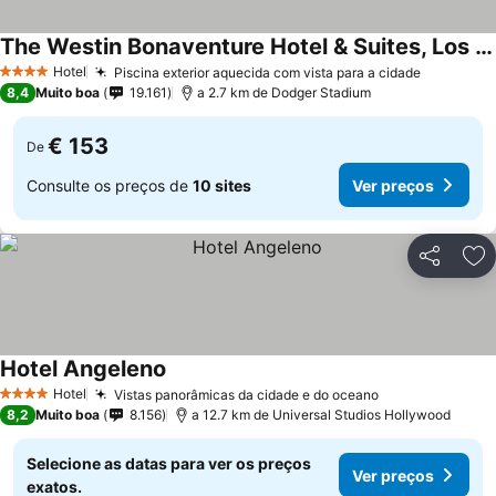
The Westin Bonaventure Hotel & Suites, Los Angeles
Hotel
Piscina exterior aquecida com vista para a cidade
4 Estrelas
8,4
Muito boa
19.161
a 2.7 km de Dodger Stadium
€ 153
De
Consulte os preços de
10 sites
Ver preços
Partilhar
Ad
Hotel Angeleno
Hotel
Vistas panorâmicas da cidade e do oceano
4 Estrelas
8,2
Muito boa
8.156
a 12.7 km de Universal Studios Hollywood
Selecione as datas para ver os preços
Ver preços
exatos.