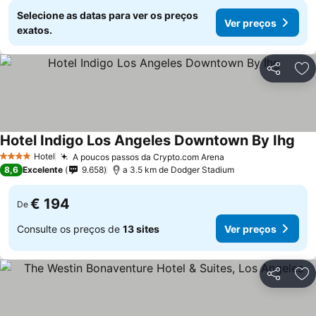
Selecione as datas para ver os preços
Ver preços
exatos.
Partilhar
Ad
Hotel Indigo Los Angeles Downtown By Ihg
Hotel
A poucos passos da Crypto.com Arena
4 Estrelas
8,6
Excelente
9.658
a 3.5 km de Dodger Stadium
€ 194
De
Consulte os preços de
13 sites
Ver preços
Partilhar
Ad