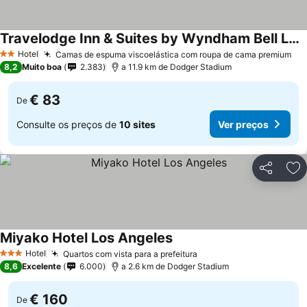
Travelodge Inn & Suites by Wyndham Bell Los Angeles Area
Hotel
Camas de espuma viscoelástica com roupa de cama premium
2 Estrelas
8,2
Muito boa
2.383
a 11.9 km de Dodger Stadium
€ 83
De
Consulte os preços de
10 sites
Ver preços
Partilhar
Ad
Miyako Hotel Los Angeles
Hotel
Quartos com vista para a prefeitura
3 Estrelas
8,6
Excelente
6.000
a 2.6 km de Dodger Stadium
€ 160
De