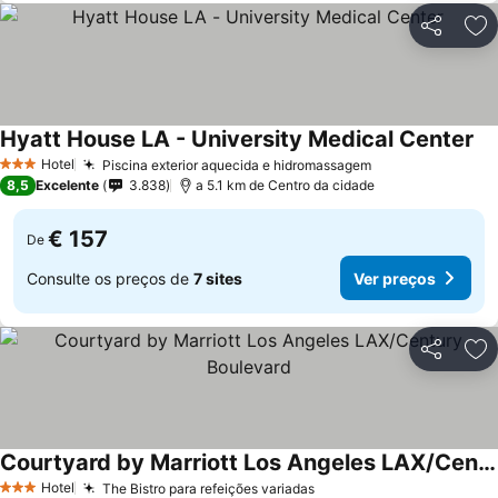
Partilhar
Ad
Hyatt House LA - University Medical Center
Hotel
Piscina exterior aquecida e hidromassagem
3 Estrelas
8,5
Excelente
3.838
a 5.1 km de Centro da cidade
€ 157
De
Consulte os preços de
7 sites
Ver preços
Partilhar
Ad
Courtyard by Marriott Los Angeles LAX/Century Boulevard
Hotel
The Bistro para refeições variadas
3 Estrelas