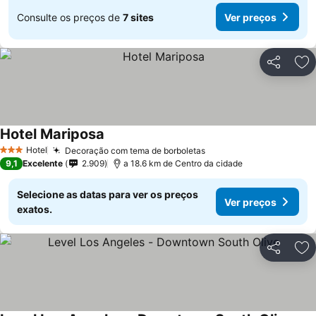
Consulte os preços de
7 sites
Ver preços
Partilhar
Ad
Hotel Mariposa
Hotel
Decoração com tema de borboletas
3 Estrelas
9,1
Excelente
2.909
a 18.6 km de Centro da cidade
Selecione as datas para ver os preços
Ver preços
exatos.
Partilhar
Ad