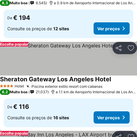
8,3
Muito boa
6.545
a 0.9 km de Aeroporto Internacional de Los Angeles
€ 194
De
Consulte os preços de
12 sites
Ver preços
Escolha popular
Partilhar
Ad
Sheraton Gateway Los Angeles Hotel
Hotel
Piscina exterior estilo resort com cabanas
4 Estrelas
8,2
Muito boa
21.037
a 1.1 km de Aeroporto Internacional de Los Angeles
€ 116
De
Consulte os preços de
16 sites
Ver preços
Escolha popular