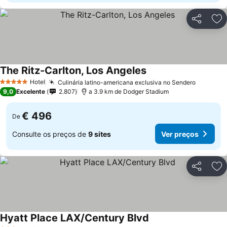
Partilhar
Ad
The Ritz-Carlton, Los Angeles
Hotel
Culinária latino-americana exclusiva no Sendero
5 Estrelas
9,0
Excelente
2.807
a 3.9 km de Dodger Stadium
€ 496
De
Consulte os preços de
9 sites
Ver preços
Partilhar
Ad
Hyatt Place LAX/Century Blvd