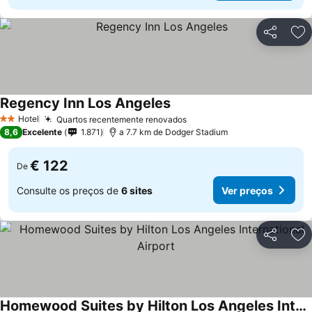
Partilhar
Ad
Regency Inn Los Angeles
Hotel
Quartos recentemente renovados
2 Estrelas
8,6
Excelente
1.871
a 7.7 km de Dodger Stadium
€ 122
De
Consulte os preços de
6 sites
Ver preços
Partilhar
Ad
Homewood Suites by Hilton Los Angeles International Airport