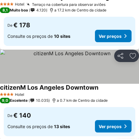
Hotel
Terraço na cobertura para observar aviões
4 Estrelas
8,1
Muito boa
4.120
a 17.2 km de Centro da cidade
€ 178
De
Consulte os preços de
10 sites
Ver preços
Partilhar
Ad
citizenM Los Angeles Downtown
Hotel
4 Estrelas
9,0
Excelente
10.035
a 0.7 km de Centro da cidade
€ 140
De
Consulte os preços de
13 sites
Ver preços