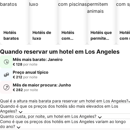
Hotéis
Hotéis de
Hotéis
Hotéis que
Hoté
baratos
luxo
com
permitem
com 
piscinas
animais
Quando reservar um hotel em Los Angeles
Mês mais barato: Janeiro
€ 128
por noite
Preço anual típico
€ 212
por noite
Mês de maior procura: Junho
€ 282
por noite
Perguntas Frequentes sobre Los Angeles
Qual é a altura mais barata para reservar um hotel em Los Angeles?
Quando é que os preços dos hotéis são mais elevados em Los
Angeles?
Quanto custa, por noite, um hotel em Los Angeles?
Como é que os preços dos hotéis em Los Angeles variam ao longo
do ano?