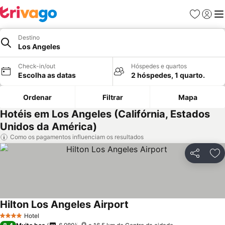
Favoritos
Iniciar
Me
Destino
Los Angeles
Check-in/out
Hóspedes e quartos
Escolha as datas
2 hóspedes, 1 quarto.
Ordenar
Filtrar
Mapa
Hotéis em Los Angeles (Califórnia, Estados
Unidos da América)
Como os pagamentos influenciam os resultados
Partilhar
Ad
Hilton Los Angeles Airport
Hotel
4 Estrelas