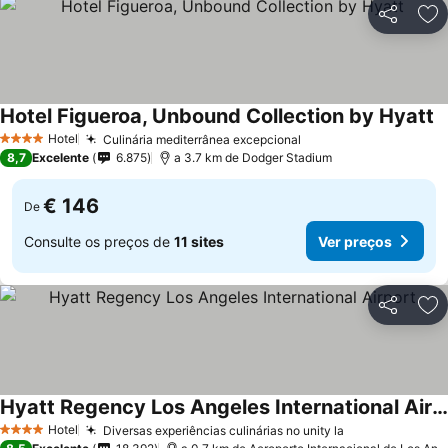
Partilhar
Ad
Hotel Figueroa, Unbound Collection by Hyatt
Hotel
Culinária mediterrânea excepcional
4 Estrelas
8,7
Excelente
6.875
a 3.7 km de Dodger Stadium
€ 146
De
Consulte os preços de
11 sites
Ver preços
Partilhar
Ad
Hyatt Regency Los Angeles International Airport
Hotel
Diversas experiências culinárias no unity la
4 Estrelas