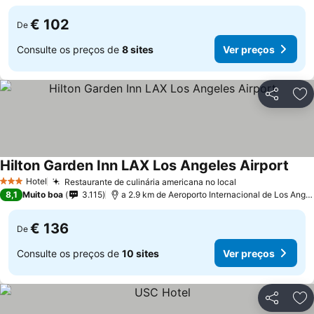
€ 102
De
Consulte os preços de
8 sites
Ver preços
Partilhar
Ad
Hilton Garden Inn LAX Los Angeles Airport
Hotel
Restaurante de culinária americana no local
3 Estrelas
8,1
Muito boa
3.115
a 2.9 km de Aeroporto Internacional de Los Angeles
€ 136
De
Consulte os preços de
10 sites
Ver preços
Partilhar
Ad