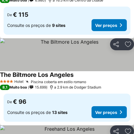
8,4
Muito boa
6.980
a 16.5 km de Centro da cidade
€ 115
De
Consulte os preços de
9 sites
Ver preços
Partilhar
Ad
The Biltmore Los Angeles
Hotel
Piscina coberta em estilo romano
4 Estrelas
8,1
Muito boa
15.699
a 2.9 km de Dodger Stadium
€ 96
De
Consulte os preços de
13 sites
Ver preços