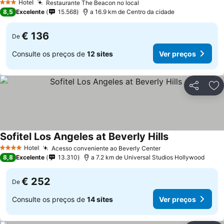
Hotel
Restaurante The Beacon no local
3 Estrelas
8,5
Excelente
15.568
a 16.9 km de Centro da cidade
€ 136
De
Consulte os preços de
12 sites
Ver preços
Partilhar
Ad
Sofitel Los Angeles at Beverly Hills
Hotel
Acesso conveniente ao Beverly Center
4 Estrelas
8,8
Excelente
13.310
a 7.2 km de Universal Studios Hollywood
€ 252
De
Consulte os preços de
14 sites
Ver preços