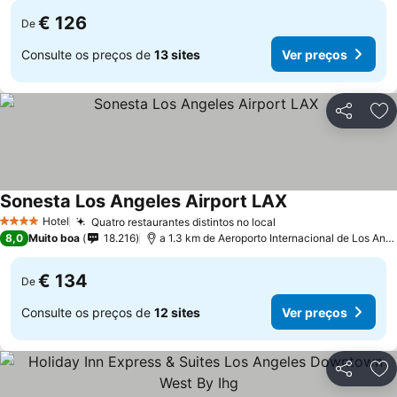
€ 126
De
Consulte os preços de
13 sites
Ver preços
Partilhar
Ad
Sonesta Los Angeles Airport LAX
Hotel
Quatro restaurantes distintos no local
4 Estrelas
8,0
Muito boa
18.216
a 1.3 km de Aeroporto Internacional de Los Angeles
€ 134
De
Consulte os preços de
12 sites
Ver preços
Partilhar
Ad