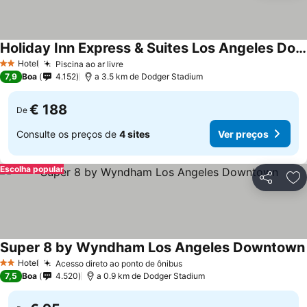
Holiday Inn Express & Suites Los Angeles Downtown West By Ihg
Hotel
Piscina ao ar livre
2 Estrelas
7,9
Boa
4.152
a 3.5 km de Dodger Stadium
€ 188
De
Consulte os preços de
4 sites
Ver preços
Escolha popular
Partilhar
Ad
Super 8 by Wyndham Los Angeles Downtown
Hotel
Acesso direto ao ponto de ônibus
2 Estrelas
7,5
Boa
4.520
a 0.9 km de Dodger Stadium