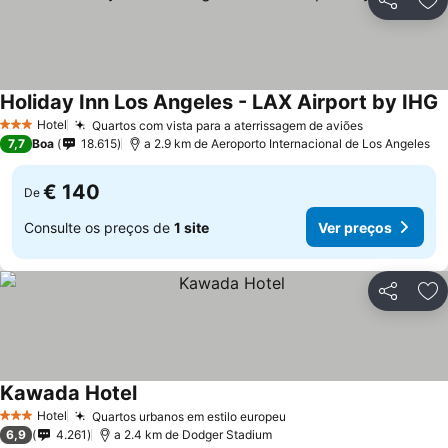
Partilhar
Ad
Holiday Inn Los Angeles - LAX Airport by IHG
Hotel
Quartos com vista para a aterrissagem de aviões
3 Estrelas
7,7
Boa
18.615
a 2.9 km de Aeroporto Internacional de Los Angeles
€ 140
De
Consulte os preços de
1 site
Ver preços
Partilhar
Ad
Kawada Hotel
Hotel
Quartos urbanos em estilo europeu
3 Estrelas
6,9
4.261
a 2.4 km de Dodger Stadium