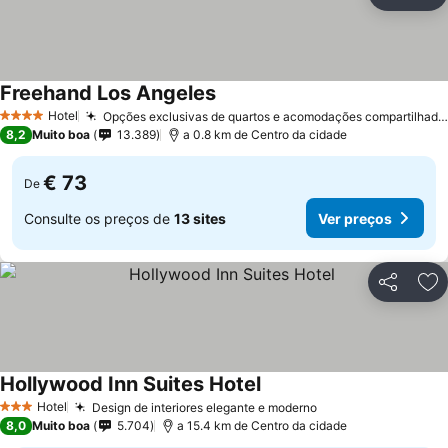
Partilhar
Ad
Freehand Los Angeles
Hotel
Opções exclusivas de quartos e acomodações compartilhadas
4 Estrelas
8,2
Muito boa
13.389
a 0.8 km de Centro da cidade
€ 73
De
Consulte os preços de
13 sites
Ver preços
Partilhar
Ad
Hollywood Inn Suites Hotel
Hotel
Design de interiores elegante e moderno
3 Estrelas
8,0
Muito boa
5.704
a 15.4 km de Centro da cidade