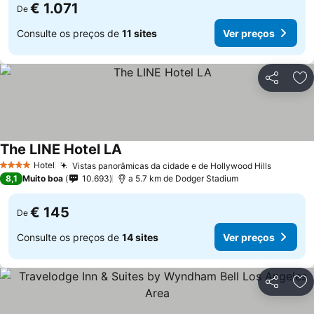
€ 1.071
De
Consulte os preços de
11 sites
Ver preços
Partilhar
Ad
The LINE Hotel LA
Hotel
Vistas panorâmicas da cidade e de Hollywood Hills
4 Estrelas
8,1
Muito boa
10.693
a 5.7 km de Dodger Stadium
€ 145
De
Consulte os preços de
14 sites
Ver preços
Partilhar
Ad