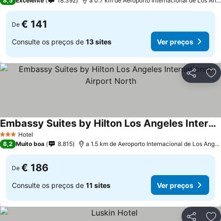
8,5
Excelente
18.392
a 0.7 km de Aeroporto Internacional de Los Angeles
€ 141
De
Consulte os preços de
13 sites
Ver preços
Partilhar
Ad
Embassy Suites by Hilton Los Angeles International Airport North
Hotel
3 Estrelas
8,2
Muito boa
8.815
a 1.5 km de Aeroporto Internacional de Los Angeles
€ 186
De
Consulte os preços de
11 sites
Ver preços