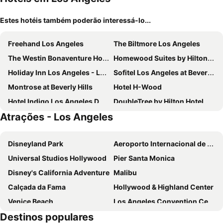
Estes hotéis também poderão interessá-lo...
Freehand Los Angeles
The Biltmore Los Angeles
The Westin Bonaventure Hotel & Suites, Los Angeles
Homewood Suites by Hilton Los Angeles International Airport
Holiday Inn Los Angeles - LAX Airport by IHG
Sofitel Los Angeles at Beverly Hills
Montrose at Beverly Hills
Hotel H-Wood
Hotel Indigo Los Angeles Downtown By Ihg
DoubleTree by Hilton Hotel Los Angeles Downtown
Atrações - Los Angeles
citizenM Los Angeles Downtown
Sheraton Gateway Los Angeles Hotel
Hilton Garden Inn LAX Los Angeles Airport
STILE Downtown Los Angeles
Disneyland Park
Aeroporto Internacional de Los Angeles
Hotel Ziggy on Sunset
Hyatt House LA - University Medical Center
Universal Studios Hollywood
Pier Santa Monica
The LINE Hotel LA
Moxy Downtown Los Angeles
Disney's California Adventure
Malibu
Hollywood Inn Suites Hotel
Hotel MdR Marina del Rey - a DoubleTree by Hilton
Calçada da Fama
Hollywood & Highland Center
Loews Hollywood Hotel
SureStay Hotel by Best Western Santa Monica
Venice Beach
Los Angeles Convention Center
The Hollywood Franklin Hotel near Universal Studios
Holiday Inn Express & Suites Hollywood Walk Of Fame By Ihg
Destinos populares
Anaheim Convention Center
Santa Monica
Hyatt Place LAX/Century Blvd
The Hollywood Roosevelt