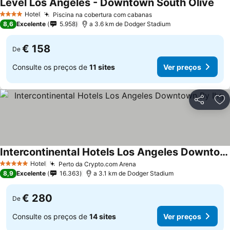
Level Los Angeles - Downtown South Olive
Hotel
Piscina na cobertura com cabanas
4 Estrelas
8,6
Excelente
5.958
a 3.6 km de Dodger Stadium
€ 158
De
Consulte os preços de
11 sites
Ver preços
Partilhar
Ad
Intercontinental Hotels Los Angeles Downtown By Ihg
Hotel
Perto da Crypto.com Arena
5 Estrelas
8,9
Excelente
16.363
a 3.1 km de Dodger Stadium
€ 280
De
Consulte os preços de
14 sites
Ver preços