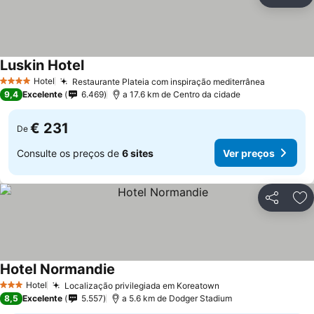
Partilhar
Ad
Luskin Hotel
Hotel
Restaurante Plateia com inspiração mediterrânea
4 Estrelas
9,4
Excelente
6.469
a 17.6 km de Centro da cidade
€ 231
De
Consulte os preços de
6 sites
Ver preços
Partilhar
Ad
Hotel Normandie
Hotel
Localização privilegiada em Koreatown
3 Estrelas
8,5
Excelente
5.557
a 5.6 km de Dodger Stadium