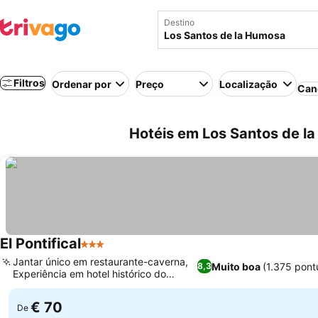
Destino
Filtros
Ordenar por
Preço
Localização
Can
Hotéis em Los Santos de l
El Pontifical
3 Estrelas
Jantar único em restaurante-caverna,
Muito boa
(1.375 pont
8,3
Experiência em hotel histórico do
século XVIII
€ 70
De