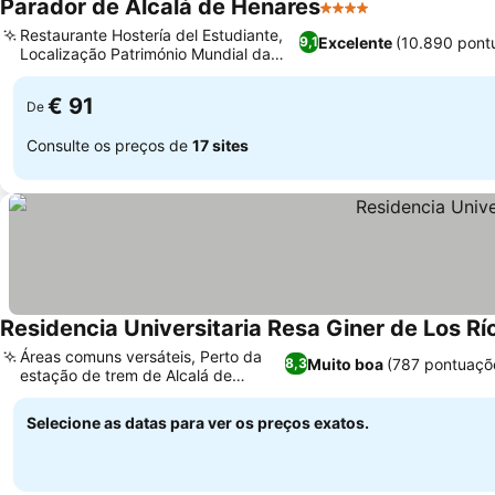
Parador de Alcalá de Henares
4 Estrelas
Restaurante Hostería del Estudiante,
Excelente
(10.890 pont
9,1
Localização Património Mundial da
UNESCO
€ 91
De
Consulte os preços de
17 sites
Residencia Universitaria Resa Giner de Los Rí
Áreas comuns versáteis, Perto da
Muito boa
(787 pontuaçõ
8,3
estação de trem de Alcalá de
Henares
Selecione as datas para ver os preços exatos.