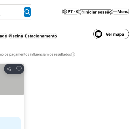
PT · €
Menu
Iniciar sessão
.
Ver mapa
dade
Piscina
Estacionamento
o os pagamentos influenciam os resultados
Adicionar aos favoritos
Partilhar