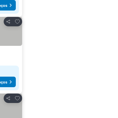
eços
Adicionar aos favoritos
Partilhar
eços
Adicionar aos favoritos
Partilhar