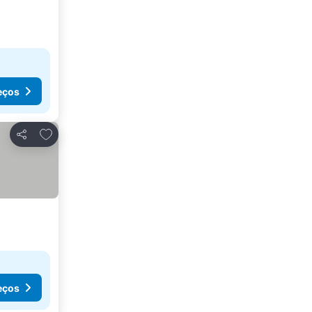
eços
Adicionar aos favoritos
Partilhar
eços