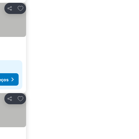
Adicionar aos favoritos
Partilhar
eços
Adicionar aos favoritos
Partilhar