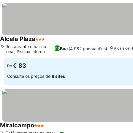
Alcala Plaza
3 Estrelas
Restaurante e bar no
Boa
(4.982 pontuações)
7,6
Alcala de 
local, Piscina interna
€ 83
De
Consulte os preços de
8 sites
Miralcampo
3 Estrelas
Café-restaurante no local,