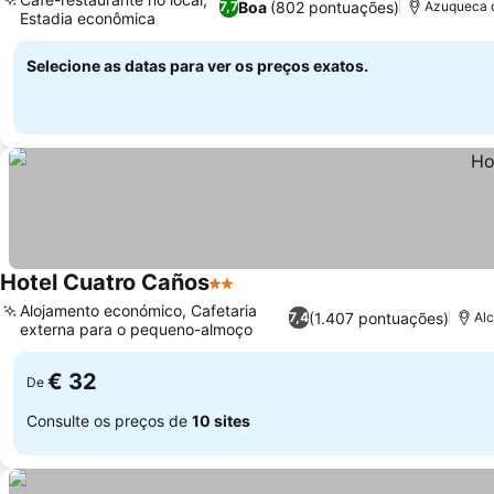
Boa
(802 pontuações)
7,7
Azuqueca d
Estadia econômica
Selecione as datas para ver os preços exatos.
Hotel Cuatro Caños
2 Estrelas
Alojamento económico, Cafetaria
(1.407 pontuações)
7,4
Alc
externa para o pequeno-almoço
€ 32
De
Consulte os preços de
10 sites