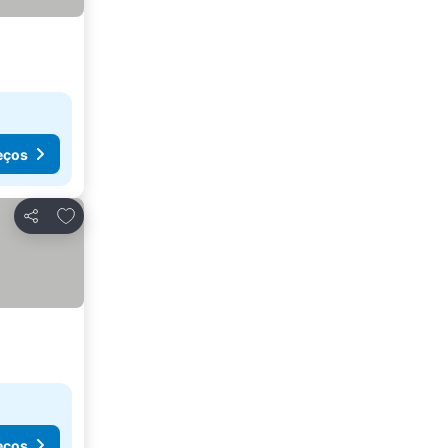
eços
Adicionar aos favoritos
Partilhar
eços