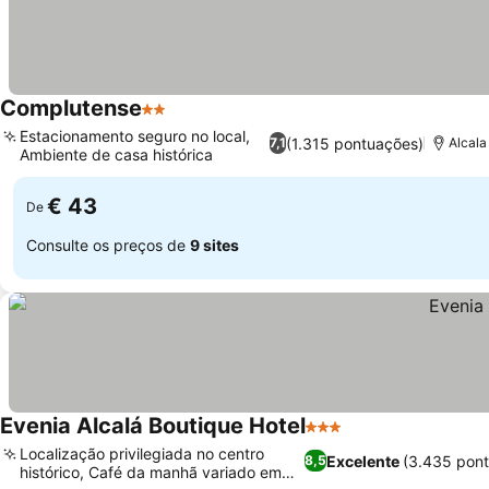
Complutense
2 Estrelas
Estacionamento seguro no local,
(1.315 pontuações)
7,1
Alcala
Ambiente de casa histórica
€ 43
De
Consulte os preços de
9 sites
Evenia Alcalá Boutique Hotel
3 Estrelas
Localização privilegiada no centro
Excelente
(3.435 pon
8,5
histórico, Café da manhã variado em