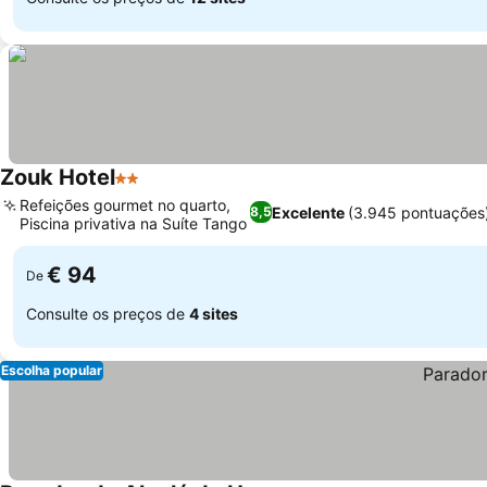
Zouk Hotel
2 Estrelas
Refeições gourmet no quarto,
Excelente
(3.945 pontuações
8,5
Piscina privativa na Suíte Tango
€ 94
De
Consulte os preços de
4 sites
Escolha popular