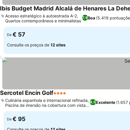
Ibis Budget Madrid Alcalá de Henares La Deh
Acesso estratégico à autoestrada A-2,
Boa
(5.419 pontuaçõe
7,9
Quartos contemporâneos e minimalistas
€ 57
De
Consulte os preços de
12 sites
Sercotel Encín Golf
4 Estrelas
Culinária espanhola e internacional refinada,
Excelente
(1.657
8,5
Piscina de imersão na cobertura com vista
para o golfe
€ 95
De
Consulte os preços de
12 sites