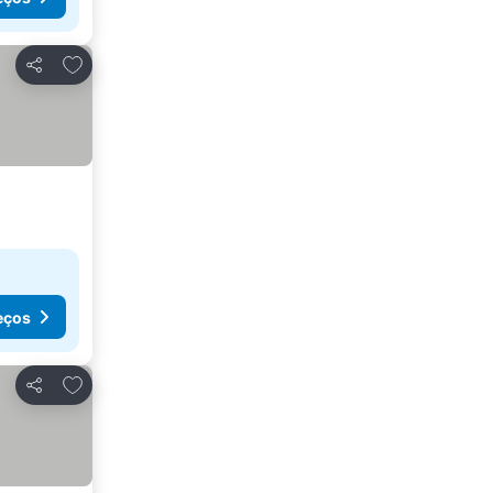
Adicionar aos favoritos
Partilhar
eços
Adicionar aos favoritos
Partilhar