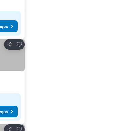
eços
Adicionar aos favoritos
Partilhar
eços
Adicionar aos favoritos