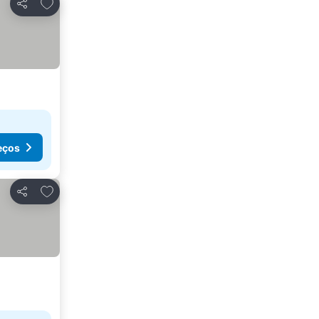
Adicionar aos favoritos
Partilhar
eços
Adicionar aos favoritos
Partilhar