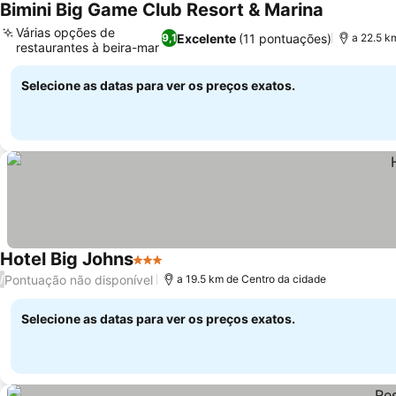
Bimini Big Game Club Resort & Marina
Ver preços
Várias opções de
Excelente
(11 pontuações)
9,1
a 22.5 k
restaurantes à beira-mar
Ver preços
Selecione as datas para ver os preços exatos.
Hotel Big Johns
3 Estrelas
Ver preços
Pontuação não disponível
/
a 19.5 km de Centro da cidade
Selecione as datas para ver os preços exatos.