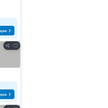
eços
Adicionar aos favoritos
Partilhar
eços