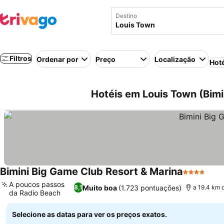
Destino
Filtros
Ordenar por
Preço
Localização
Hot
Hotéis em Louis Town (Bim
Bimini Big Game Club Resort & Marina
4 Estrelas
Ver 
A poucos passos
Muito boa
(1.723 pontuações)
8,1
a 19.4 km 
da Radio Beach
Ver preços
Selecione as datas para ver os preços exatos.