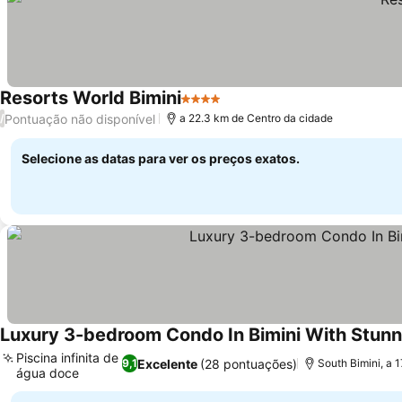
Resorts World Bimini
4 Estrelas
Ver preços
Pontuação não disponível
/
a 22.3 km de Centro da cidade
Selecione as datas para ver os preços exatos.
Luxury 3-bedroom Condo In Bimini With Stun
Piscina infinita de
Excelente
(28 pontuações)
9,1
South Bimini, a 
água doce
Ver preços