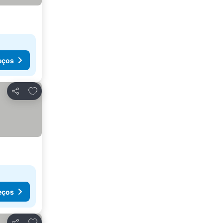
eços
Adicionar aos favoritos
Partilhar
eços
Adicionar aos favoritos