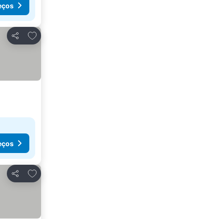
eços
Adicionar aos favoritos
Partilhar
eços
Adicionar aos favoritos
Partilhar