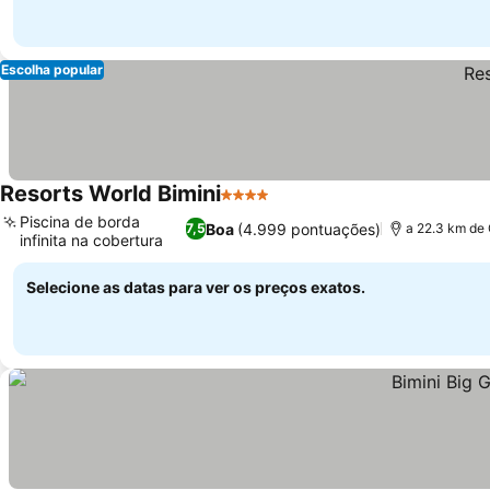
Escolha popular
Resorts World Bimini
4 Estrelas
Ver preços
Piscina de borda
Boa
(4.999 pontuações)
7,5
a 22.3 km de 
infinita na cobertura
Ver preços
Selecione as datas para ver os preços exatos.