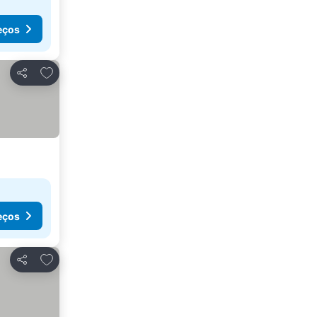
eços
Adicionar aos favoritos
Partilhar
eços
Adicionar aos favoritos
Partilhar