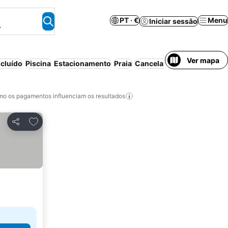
PT · €
Menu
Iniciar sessão
.
Ver mapa
cluído
Piscina
Estacionamento
Praia
Cancelamento gratuito
o os pagamentos influenciam os resultados
Adicionar aos favoritos
Partilhar