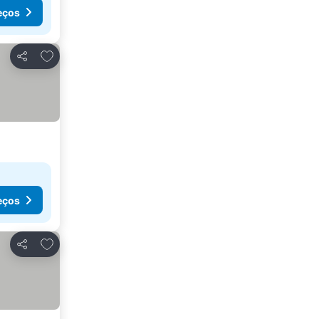
eços
Adicionar aos favoritos
Partilhar
eços
Adicionar aos favoritos
Partilhar