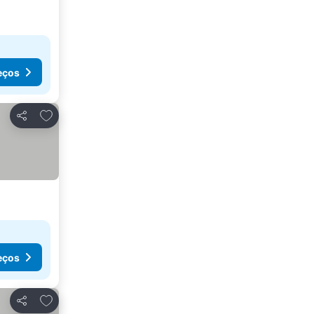
eços
Adicionar aos favoritos
Partilhar
eços
Adicionar aos favoritos
Partilhar