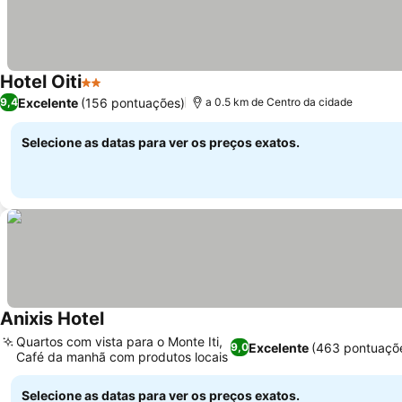
Hotel Oiti
2 Estrelas
Ver preços
Excelente
(156 pontuações)
9,4
a 0.5 km de Centro da cidade
Selecione as datas para ver os preços exatos.
Anixis Hotel
Ver preços
Quartos com vista para o Monte Iti,
Excelente
(463 pontuaçõ
9,0
Café da manhã com produtos locais
Ver preços
Selecione as datas para ver os preços exatos.