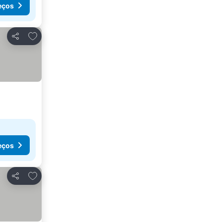
eços
Adicionar aos favoritos
Partilhar
eços
Adicionar aos favoritos
Partilhar