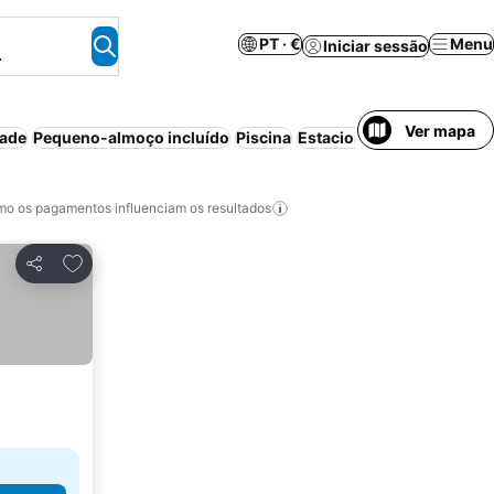
PT · €
Menu
Iniciar sessão
.
Ver mapa
dade
Pequeno-almoço incluído
Piscina
Estacionamento
o os pagamentos influenciam os resultados
Adicionar aos favoritos
Partilhar