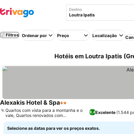
Destino
Filtros
Ordenar por
Preço
Localização
Can
Hotéis em Loutra Ipatis (Gr
Alexakis Hotel & Spa
2 Estrelas
Ver preços
Quartos com vista para a montanha e o
Excelente
(1.544 p
9,4
vale, Quartos renovados com
Ver preços
comodidades modernas
Selecione as datas para ver os preços exatos.