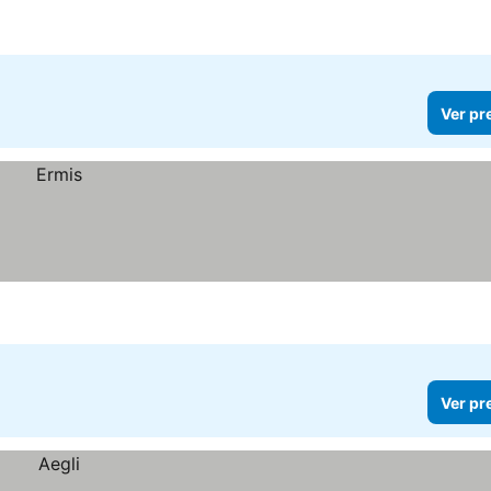
Ver pr
Ver pr