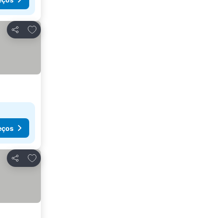
Adicionar aos favoritos
Partilhar
eços
Adicionar aos favoritos
Partilhar