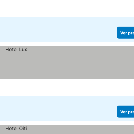
Ver pr
Ver pr