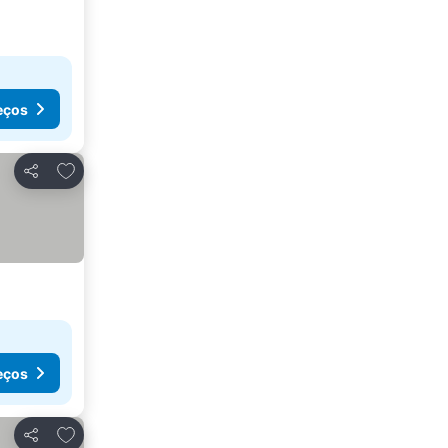
eços
Adicionar aos favoritos
Partilhar
eços
Adicionar aos favoritos
Partilhar