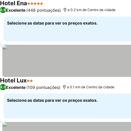
Hotel Ena
5 Estrelas
Ver preços
Excelente
(448 pontuações)
8,9
a 0.2 km de Centro da cidade
Selecione as datas para ver os preços exatos.
Hotel Lux
2 Estrelas
Ver preços
Excelente
(109 pontuações)
9,0
a 0.1 km de Centro da cidade
Selecione as datas para ver os preços exatos.