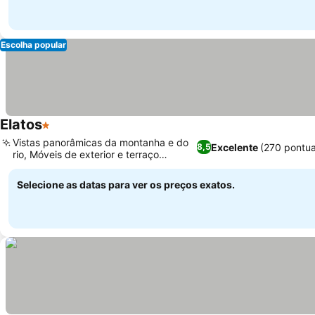
Escolha popular
Elatos
1 Estrelas
Ver preços
Vistas panorâmicas da montanha e do
Excelente
(270 pontu
8,5
rio, Móveis de exterior e terraço
Ver preços
ensolarado
Selecione as datas para ver os preços exatos.