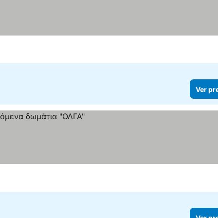
Ver pr
Ver pr