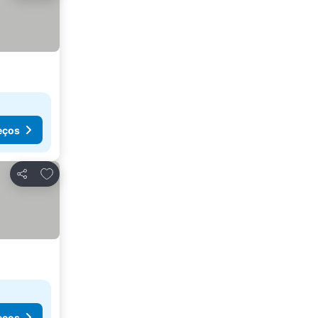
eços
Adicionar aos favoritos
Partilhar
eços