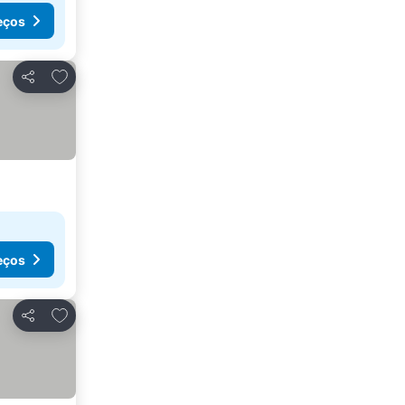
eços
Adicionar aos favoritos
Partilhar
eços
Adicionar aos favoritos
Partilhar