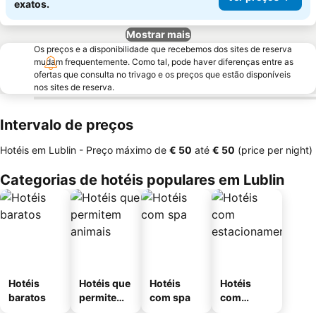
exatos.
Mostrar mais
Os preços e a disponibilidade que recebemos dos sites de reserva
mudam frequentemente. Como tal, pode haver diferenças entre as
ofertas que consulta no trivago e os preços que estão disponíveis
nos sites de reserva.
Intervalo de preços
Hotéis em Lublin -
Preço máximo
de
‎€ 50
até
‎€ 50
(price per night)
Categorias de hotéis populares em Lublin
Hotéis
Hotéis que
Hotéis
Hotéis
baratos
permitem
com spa
com
animais
estaciona