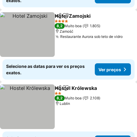
exatos.
Hotel Zamojski
Partilhar
Adicionar aos favoritos
4 Estrelas
8,2
Muito boa
1.805
Zamość
Restaurante Aurora sob teto de vidro
Selecione as datas para ver os preços
Ver preços
exatos.
Hostel Królewska
Partilhar
Adicionar aos favoritos
2 Estrelas
8,2
Muito boa
2.108
Lublin