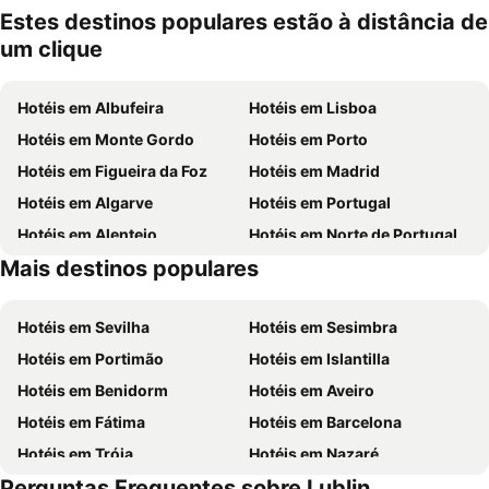
mento
Estes destinos populares estão à distância de
um clique
Hotéis em Albufeira
Hotéis em Lisboa
Hotéis em Monte Gordo
Hotéis em Porto
Hotéis em Figueira da Foz
Hotéis em Madrid
Hotéis em Algarve
Hotéis em Portugal
Hotéis em Alentejo
Hotéis em Norte de Portugal
Mais destinos populares
Hotéis em Espanha
Hotéis em Centro de Portugal
Hotéis em Sevilha
Hotéis em Sesimbra
Hotéis em Portimão
Hotéis em Islantilla
Hotéis em Benidorm
Hotéis em Aveiro
Hotéis em Fátima
Hotéis em Barcelona
Hotéis em Tróia
Hotéis em Nazaré
Perguntas Frequentes sobre Lublin
Hotéis em Évora
Hotéis em Peniche