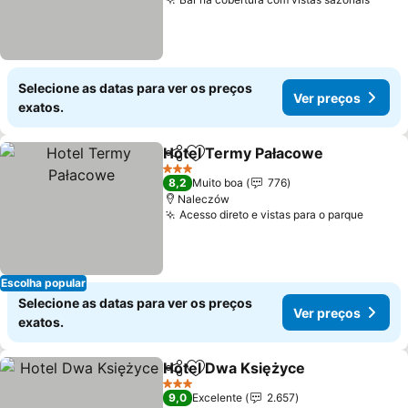
Selecione as datas para ver os preços
Ver preços
exatos.
Hotel Termy Pałacowe
Partilhar
Adicionar aos favoritos
3 Estrelas
8,2
Muito boa
776
Naleczów
Acesso direto e vistas para o parque
Escolha popular
Selecione as datas para ver os preços
Ver preços
exatos.
Hotel Dwa Księżyce
Partilhar
Adicionar aos favoritos
3 Estrelas
9,0
Excelente
2.657