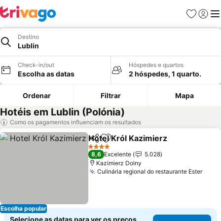
Favoritos
Iniciar
Me
Destino
Lublin
Check-in/out
Hóspedes e quartos
Escolha as datas
2 hóspedes, 1 quarto.
Ordenar
Filtrar
Mapa
Hotéis em Lublin (Polónia)
Como os pagamentos influenciam os resultados
Hotel Król Kazimierz
Partilhar
Adicionar aos favoritos
4 Estrelas
8,6
Excelente
5.028
Kazimierz Dolny
Culinária regional do restaurante Ester
Escolha popular
Selecione as datas para ver os preços