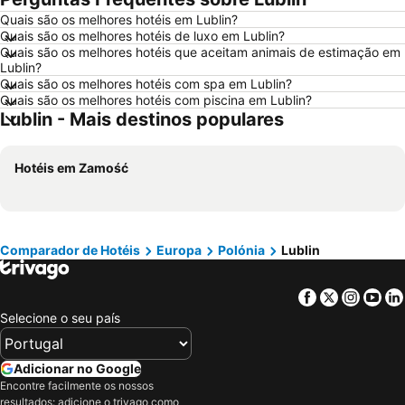
Quais são os melhores hotéis em Lublin?
Hotéis em Porto Santo
Hotéis em Isla Canela
Quais são os melhores hotéis de luxo em Lublin?
Hotéis em Sangenjo
Hotéis em Vila Nova de Milfontes
Quais são os melhores hotéis que aceitam animais de estimação em
Lublin?
Hotéis em Vilamoura
Hotéis em Vigo
Quais são os melhores hotéis com spa em Lublin?
Quais são os melhores hotéis com piscina em Lublin?
Hotéis em Roma
Hotéis em Madeira
Lublin - Mais destinos populares
Hotéis em Sul de Espanha
Hotéis em Málaga
Hotéis em Maiorca
Hotéis em Andaluzia
Hotéis em Zamość
Hotéis em Minorca
Hotéis em Ibiza
Hotéis em Ilha do Sal
Hotéis em Galiza
Hotéis em Douro
Hotéis em Costa da Luz
Comparador de Hotéis
Europa
Polónia
Lublin
Hotéis em Serra da Estrela
Hotéis em Região de Lisboa
Hotéis em Costa do Sol
Hotéis em Sardenha
Facebook
Twitter
Insta
Yo
Hotéis em Tenerife
Hotéis em Cabo Verde
Selecione o seu país
Hotéis em São Miguel
Adicionar no Google
Encontre facilmente os nossos
resultados: adicione o trivago como