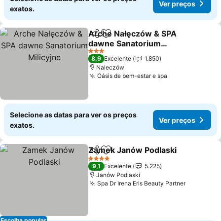
Ver preços
exatos.
Arche Nałęczów & SPA
Partilhar
Adicionar aos favoritos
dawne Sanatorium
Milicyjne
3 Estrelas
8,9
Excelente
1.850
Naleczów
Oásis de bem-estar e spa
Selecione as datas para ver os preços
Ver preços
exatos.
Zamek Janów Podlaski
Partilhar
Adicionar aos favoritos
4 Estrelas
9,1
Excelente
5.225
Janów Podlaski
Spa Dr Irena Eris Beauty Partner
Escolha popular