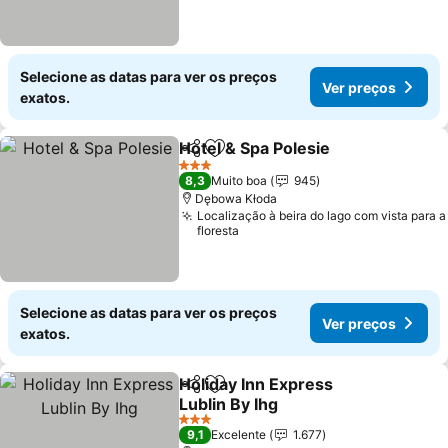
Selecione as datas para ver os preços
Ver preços
exatos.
Hotel & Spa Polesie
Partilhar
Adicionar aos favoritos
3 Estrelas
8,3
Muito boa
945
Dębowa Kłoda
Localização à beira do lago com vista para a
floresta
Selecione as datas para ver os preços
Ver preços
exatos.
Holiday Inn Express
Partilhar
Adicionar aos favoritos
Lublin By Ihg
3 Estrelas
9,1
Excelente
1.677