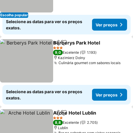
Escolha popular
Selecione as datas para ver os preços
Ver preços
exatos.
Berberys Park Hotel
Partilhar
Adicionar aos favoritos
3 Estrelas
9,0
Excelente
1.193
Kazimierz Dolny
Culinária gourmet com sabores locais
Selecione as datas para ver os preços
Ver preços
exatos.
Arche Hotel Lublin
Partilhar
Adicionar aos favoritos
3 Estrelas
8,8
Excelente
2.705
Lublin
Bar na cobertura com vistas sazonais