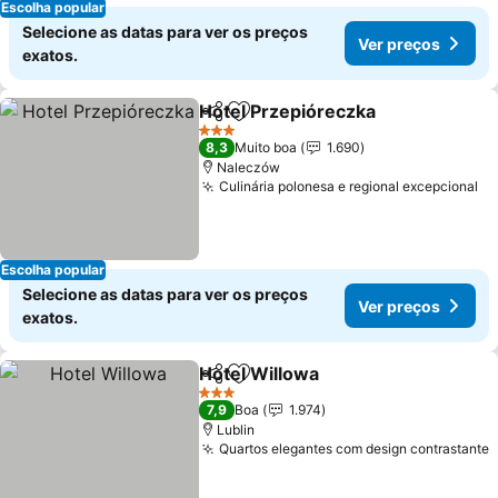
Escolha popular
Selecione as datas para ver os preços
Ver preços
exatos.
Hotel Przepióreczka
Partilhar
Adicionar aos favoritos
3 Estrelas
8,3
Muito boa
1.690
Naleczów
Culinária polonesa e regional excepcional
Escolha popular
Selecione as datas para ver os preços
Ver preços
exatos.
Hotel Willowa
Partilhar
Adicionar aos favoritos
3 Estrelas
7,9
Boa
1.974
Lublin
Quartos elegantes com design contrastante