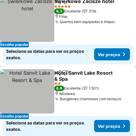
Świerkowe Zacisze hotel
Partilhar
Adicionar aos favoritos
5 Estrelas
9,3
Excelente
219
Firlej
Quartos bem equipados e limpos
Escolha popular
Selecione as datas para ver os preços
Ver preços
exatos.
Hotel Sanvit Lake Resort
Partilhar
Adicionar aos favoritos
& Spa
2 Estrelas
8,8
Excelente
1.501
Wlodawa
Bungalows charmosos com terraços
Escolha popular
Selecione as datas para ver os preços
Ver preços
exatos.