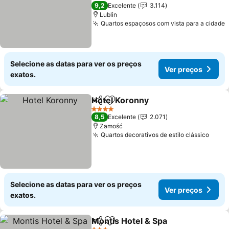
4 Estrelas
9,2
Excelente
3.114
Lublin
Quartos espaçosos com vista para a cidade
Selecione as datas para ver os preços
Ver preços
exatos.
Hotel Koronny
Partilhar
Adicionar aos favoritos
4 Estrelas
8,5
Excelente
2.071
Zamość
Quartos decorativos de estilo clássico
Selecione as datas para ver os preços
Ver preços
exatos.
Montis Hotel & Spa
Partilhar
Adicionar aos favoritos