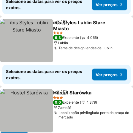
Selecione as datas para ver os preços
Ver preços
exatos.
ibis Styles Lublin Stare
Partilhar
Adicionar aos favoritos
Miasto
3 Estrelas
9,3
Excelente
4.065
Lublin
Tema de design lendas de Lublin
Selecione as datas para ver os preços
Ver preços
exatos.
Hostel Starówka
Partilhar
Adicionar aos favoritos
3 Estrelas
9,0
Excelente
1.379
Zamość
Localização privilegiada perto da praça do
mercado