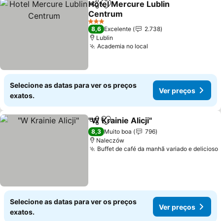
Hotel Mercure Lublin
Partilhar
Adicionar aos favoritos
Centrum
3 Estrelas
8,6
Excelente
2.738
Lublin
Academia no local
Selecione as datas para ver os preços
Ver preços
exatos.
"W Krainie Alicji"
Partilhar
Adicionar aos favoritos
8,3
Muito boa
796
Naleczów
Buffet de café da manhã variado e delicioso
Selecione as datas para ver os preços
Ver preços
exatos.