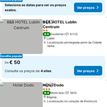
Selecione as datas para ver os preços
Ver preços
exatos.
B&B HOTEL Lublin
Partilhar
Adicionar aos favoritos
Centrum
2 Estrelas
8,6
Excelente
6.112
Lublin
Localização privilegiada perto da Cidade
Velha
Escolha popular
€ 50
De
Consulte os preços de
4 sites
Ver preços
Hotel Dodo
Partilhar
Adicionar aos favoritos
3 Estrelas
8,4
Muito boa
943
Bilgoraj
Localização no coração de Roztocze