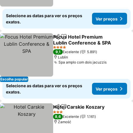
Selecione as datas para ver os preços
Ver preços
exatos.
Focus Hotel Premium
Partilhar
Adicionar aos favoritos
Lublin Conference & SPA
4 Estrelas
9,1
Excelente
5.891
Lublin
Spa amplo com dois jacuzzis
Escolha popular
Selecione as datas para ver os preços
Ver preços
exatos.
Hotel Carskie Koszary
Partilhar
Adicionar aos favoritos
3 Estrelas
8,6
Excelente
1.161
Zamość