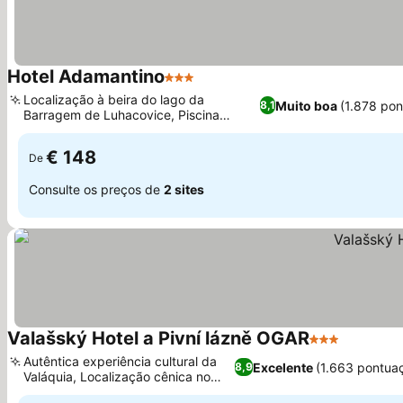
Hotel Adamantino
3 Estrelas
Ver preços
Localização à beira do lago da
Muito boa
(1.878 po
8,1
Barragem de Luhacovice, Piscina
Ver preços
coberta e bem-estar
€ 148
De
Consulte os preços de
2 sites
Valašský Hotel a Pivní lázně OGAR
3 Estrelas
Ver preç
Autêntica experiência cultural da
Excelente
(1.663 pontua
8,9
Valáquia, Localização cênica no
Ver preços
campo