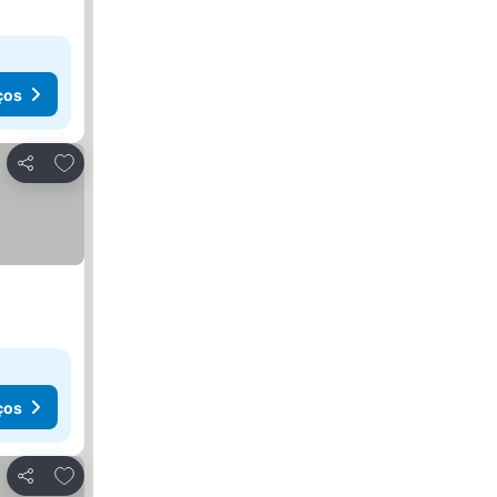
ços
Adicionar aos favoritos
Partilhar
ços
Adicionar aos favoritos
Partilhar