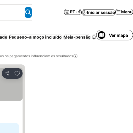
PT · €
Menu
Iniciar sessão
.
Ver mapa
dade
Pequeno-almoço incluído
Meia-pensão
Estacionamento
An
o os pagamentos influenciam os resultados
Adicionar aos favoritos
Partilhar