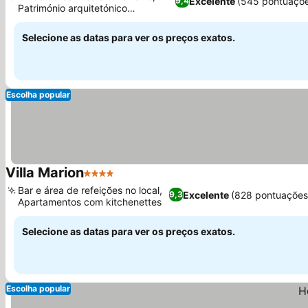
Excelente
(545 pontuaçõe
9,4
Património arquitetónico
Ver preços
funcionalista
Selecione as datas para ver os preços exatos.
Escolha popular
Villa Marion
4 Estrelas
Ver preços
Bar e área de refeições no local,
Excelente
(828 pontuações
9,3
Apartamentos com kitchenettes
Ver preços
Selecione as datas para ver os preços exatos.
Escolha popular