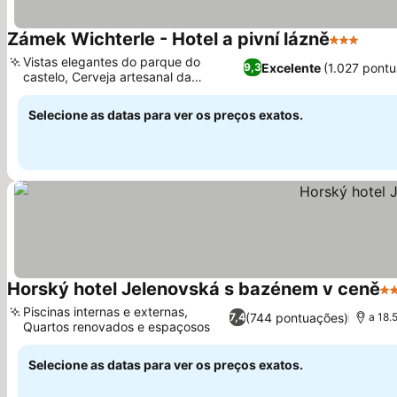
Zámek Wichterle - Hotel a pivní lázně
3 Estrelas
Ver 
Vistas elegantes do parque do
Excelente
(1.027 pont
9,3
castelo, Cerveja artesanal da
Ver preços
cervejaria no local
Selecione as datas para ver os preços exatos.
Horský hotel Jelenovská s bazénem v ceně
3 
Piscinas internas e externas,
(744 pontuações)
7,4
a 18.
Quartos renovados e espaçosos
Ver preços
Selecione as datas para ver os preços exatos.