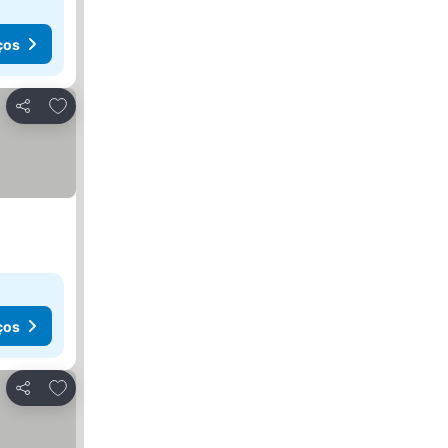
ços
Adicionar aos favoritos
Partilhar
ços
Adicionar aos favoritos
Partilhar