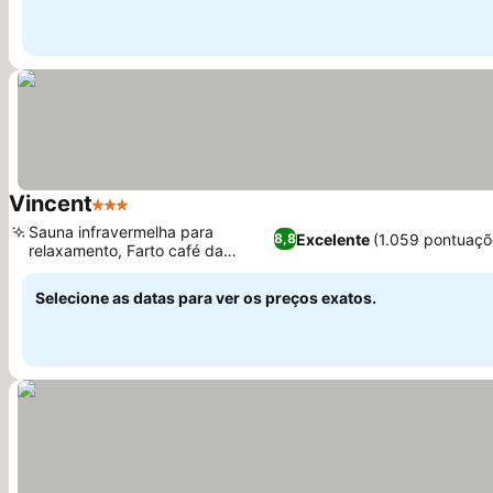
Vincent
3 Estrelas
Ver preços
Sauna infravermelha para
Excelente
(1.059 pontuaçõ
8,8
relaxamento, Farto café da
Ver preços
manhã buffet
Selecione as datas para ver os preços exatos.