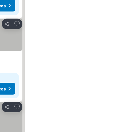
ços
Adicionar aos favoritos
Partilhar
ços
Adicionar aos favoritos
Partilhar