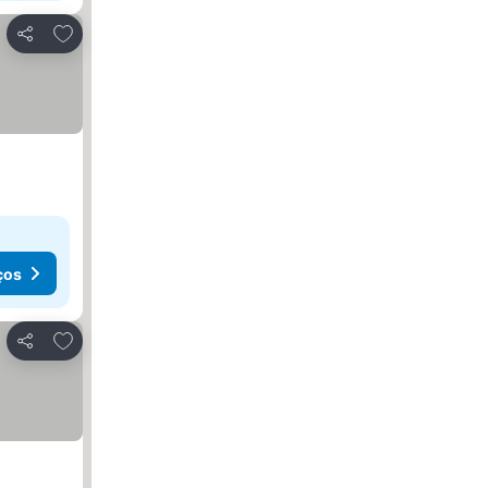
Adicionar aos favoritos
Partilhar
ços
Adicionar aos favoritos
Partilhar