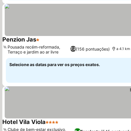
Penzion Jas
1 Estrelas
Ver preços
Pousada recém-reformada,
(156 pontuações)
7,2
a 4.1 km
Terraço e jardim ao ar livre
Ver preços
Selecione as datas para ver os preços exatos.
Hotel Vila Viola
4 Estrelas
Ver preços
Clube de bem-estar exclusivo,