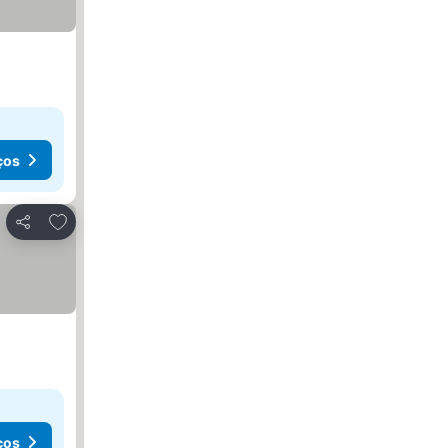
ços
Adicionar aos favoritos
Partilhar
ços