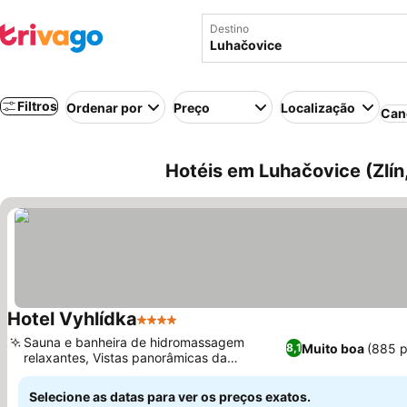
Destino
Filtros
Ordenar por
Preço
Localização
Can
Hotéis em Luhačovice (Zlín
Hotel Vyhlídka
4 Estrelas
Ver preços
Sauna e banheira de hidromassagem
Muito boa
(885 
8,1
relaxantes, Vistas panorâmicas da
Ver preços
Barragem de Luhačovice
Selecione as datas para ver os preços exatos.