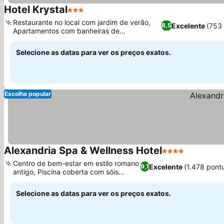
Hotel Krystal
3 Estrelas
Ver preços
Restaurante no local com jardim de verão,
Excelente
(753
8,5
Apartamentos com banheiras de
Ver preços
hidromassagem privativas
Selecione as datas para ver os preços exatos.
Escolha popular
Alexandria Spa & Wellness Hotel
4 Estrelas
Ver preço
Centro de bem-estar em estilo romano
Excelente
(1.478 pont
9,1
antigo, Piscina coberta com sóis
Ver preços
dourados
Selecione as datas para ver os preços exatos.