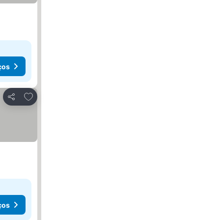
ços
Adicionar aos favoritos
Partilhar
ços