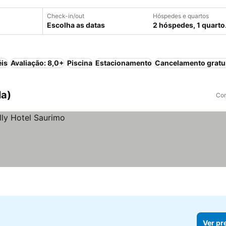
Check-in/out
Hóspedes e quartos
Escolha as datas
2 hóspedes, 1 quarto
éis
Avaliação: 8,0+
Piscina
Estacionamento
Cancelamento gratu
la)
Com
Ver pr